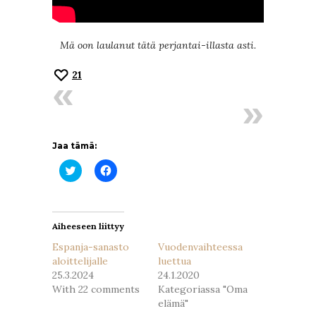
Mä oon laulanut tätä perjantai-illasta asti.
21
Jaa tämä:
Jaa
Jaa
Twitterissä(Avautuu
Facebookissa(Avautuu
uudessa
uudessa
ikkunassa)
ikkunassa)
Aiheeseen liittyy
Espanja-sanasto
Vuodenvaihteessa
aloittelijalle
luettua
25.3.2024
24.1.2020
With 22 comments
Kategoriassa "Oma
elämä"