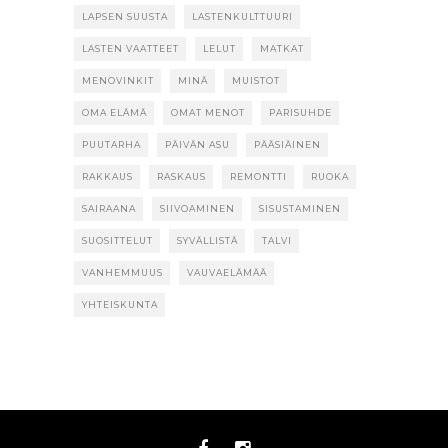
LAPSEN SUUSTA
LASTENKULTTUURI
LASTEN VAATTEET
LELUT
MATKAT
MENOVINKIT
MINÄ
MUISTOT
OMA ELÄMÄ
OMAT MENOT
PARISUHDE
PUUTARHA
PÄIVÄN ASU
PÄÄSIÄINEN
RAKKAUS
RASKAUS
REMONTTI
RUOKA
SAIRAANA
SIIVOAMINEN
SISUSTAMINEN
SUOSITTELUT
SYVÄLLISTÄ
TALVI
VANHEMMUUS
VAUVAELÄMÄÄ
YHTEISKUNTA