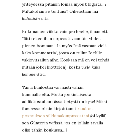
yhteydessä pitäisin lomaa myös blogista…?
Miltäköhän se tuntuisi? Oikeastaan mä
haluaisin
sitä.
Kokonainen viikko vain perheelle, ilman että
”äiti tekee ihan nopeasti vaan tän yhden
pienen homman.” Ja myös ”mä vastaan vielä
kaks kommenttia”, josta on tullut Joelille
vakiovitsailun aihe. Koskaan mä en voi tehdä
mitään (okei liiottelen), koska
vielä kaks
kommenttia
.
Tämä kuulostaa varmasti vähän
kummalliselta. Mutta jonkinlaisesta
addiktiostahan tässä tietysti on kyse! Miksi
ihmeessä olisin kirjoittanut
random-
postauksen silkkimakuupussistani
(oi kyllä)
sen Günterin wifissä, jos en jollain tavalla
olisi tähän koukussa…?