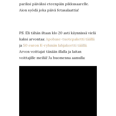
pariksi päiväksi eteenpäin pikkusaarelle.
Aion syödä joka päivä fetasalaattia!
PS. Eli tähän iltaan klo 20 asti käynnissä vielä
kaksi arvontaa:
Apobase-tuotepaketti täällä
ja
50 euron K-ryhmän lahjakortti täällä.
Arvon voittajat tänään illalla ja laitan
voittajille meiliä! Ja huomenna aamulla: