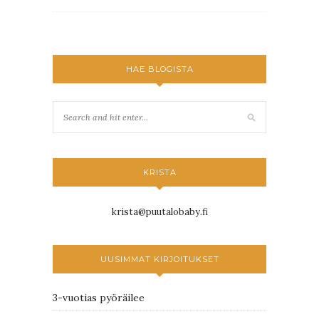
HAE BLOGISTA
KRISTA
krista@puutalobaby.fi
UUSIMMAT KIRJOITUKSET
3-vuotias pyöräilee