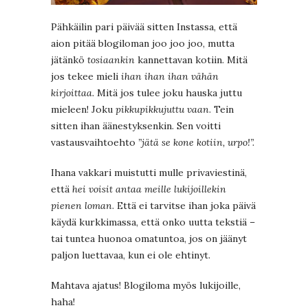
Pähkäilin pari päivää sitten Instassa, että
aion pitää blogiloman joo joo joo, mutta
jätänkö
tosiaankin
kannettavan kotiin. Mitä
jos tekee mieli
ihan ihan ihan vähän
kirjoittaa.
Mitä jos tulee joku hauska juttu
mieleen! Joku
pikkupikkujuttu vaan
. Tein
sitten ihan äänestyksenkin. Sen voitti
vastausvaihtoehto
”jätä se kone kotiin, urpo!”.
Ihana vakkari muistutti mulle privaviestinä,
että
hei voisit antaa meille lukijoillekin
pienen loman
. Että ei tarvitse ihan joka päivä
käydä kurkkimassa, että onko uutta tekstiä –
tai tuntea huonoa omatuntoa, jos on jäänyt
paljon luettavaa, kun ei ole ehtinyt.
Mahtava ajatus! Blogiloma myös lukijoille,
haha!