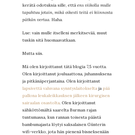
kerätä odotuksia sille, että
ens viikolla mulle
tapahtuu jotain, mikä oikesti teitä ei kiinnosta
pätkän vertaa
. Haha.
Lue: vain mulle itselleni merkitsevää, muut
tuskin sitä huomaavatkaan.
Mutta siis.
Mä olen kirjoittanut tätä blogia 7,5 vuotta.
Olen kirjoittanut jouluaattona, juhannuksena
ja pitkänäperjantaina. Olen kirjoittanut
lapsivettä valuvana synn
tyslaitokselta
ja
pää
pallona leukaleikkauksen jälkeen kirurgisen
sairaalan osastolta
. Olen kirjoittanut
sähköttömältä saarelta Burman rajan
tuntumassa, kun rannan toisesta päästä
bambumajasta löytyi saksalaisen Günterin
wifi-verkko, jota hän pienenä bisneksenään