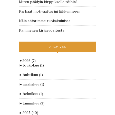
Miten päädyin kirppikselle töihin?
Parhaat motivaattorini liikkumiseen
Näin säästimme ruokakuluissa
Kymmenen kirjasuositusta
ARCHIVES
▼
2026
(7)
►
toukokuu
(1)
►
huhtikuu
(1)
►
maaliskuu
(1)
►
helmikuu
(1)
►
tammikuu
(3)
►
2025
(40)