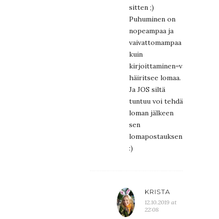
sitten ;)
Puhuminen on
nopeampaa ja
vaivattomampaa
kuin
kirjoittaminen=vähemmän
häiritsee lomaa.
Ja JOS siltä
tuntuu voi tehdä
loman jälkeen
sen
lomapostauksenkin
:)
KRISTA
12.10.2019 at
22:08