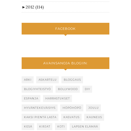
►
2012
(114)
FACEBOOK
AVAINSANOJA BLOGIIN:
ARKI
ASKARTELU
BLOGGAUS
BLOGIYHTEISTYÖ
BOLLYWOOD
DIY
ESPANJA
HARRASTUKSET
HYVÄNTEKEVÄISYYS
HÖPÖHÖPÖ
JOULU
KAKSI PIENTÄ LASTA
KASVATUS
KAUNEUS
KESÄ
KIRJAT
KOTI
LAPSEN ELÄMÄÄ