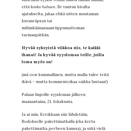
että
koska haluan
. Se tuntuu kivalta
ajatukselta; jakaa ehkä sitten muutaman
kuvanräpsyn tai
mihinkäänasiaanriippumattoman
tarinanpätkän.
Hyvää syksyistä viikkoa siis, te kaikki
ihanat! Ja hyvää syyslomaa teille, joilla
loma myös on!
(mä oon kummallinen, mutta mulla tulee teitä
ikävä – mutta kommentoikaa vaikka Instaan!)
Palaan linjoille syysloman jälkeen
maanantaina, 21. lokakuuta.
Ja ai niin, Kreikkaan siis lähdetään,
Rodokselle pakettimatkalla (eka kerta
pakettimatka perheen kanssa), ja siitä vielä