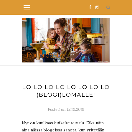
LO LO LO LO LO LO LO LO
(BLOGI)LOMALLE!
Posted on 12.10.2019
Nyt on kuulkaas
huikeita uutisia
. Eiks näin
aina näissä blogeissa sanota, kun yritetään