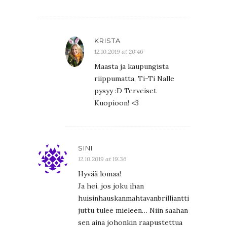
KRISTA
12.10.2019 at 20:46
Maasta ja kaupungista
riippumatta, Ti-Ti Nalle
pysyy :D Terveiset
Kuopioon! <3
SINI
12.10.2019 at 19:36
Hyvää lomaa!
Ja hei, jos joku ihan
huisinhauskanmahtavanbrilliantti
juttu tulee mieleen… Niin saahan
sen aina johonkin raapustettua