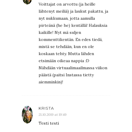
Voittajat on arvottu (ja heille
lähtenyt meiliä) ja laukut pakattu, ja
nyt nukkumaan, jotta aamulla
pirteänä (he he) kentällä! Halauksia
kaikille! Nyt mä suljen
kommenttikentän. En edes tiedä,
mistä se tehdään, kun en ole
koskaan tehty. Mutta lähden
etsimään oikeaa nappia :D
Nähdään virtuaalimaailmassa viikon
päästä (paitsi Instassa tietty
aiemminkin)!
KRISTA
21.10.2019 at 19:49
Testi testi