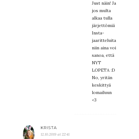
Just näin! Ja
jos multa
alkaa tulla
järjettömiä
Insta-
jaaritteluita,
niin aina voi
sanoa, että
NYT
LOPETA :D
No, yritän
keskittyä
lomailuun
<3
KRISTA
12.10.2019 at 22:41