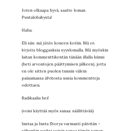
Joten olkaapa hyvä, saatte loman
Puutalobabysta!
Haha.
Eli siis: mä
jätän
koneen kotiin. Mä
en
kirjoita
bloggauksia syyslomalla. Mä myöskin
laitan kommenttikentän tänään illalla kiinni
(heti arvontojen päättymisen jälkeen), jotta
en ole sitten puolen tunnin välein
painamassa äfvitosta uusia kommentteja
odottaen.
Radikaalia hei!
(voisi käyttää myös sanaa: säälittävää)
Instaa ja Insta Storya varmasti päivitän –
siihenkin syyksi voisin sanoa tämän saman,