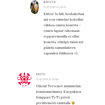
KRISTA
12.10.2019 at 20:45
Kiitos! Ja hih, koskakohan
mä oon viimeksi kokeillut
viikkoa ennen konetta –
ennen lapsia! Aikoinaan
reppureissuilla ei ollut
konetta, ehkäpä tässä nyt
pääsisi samanlaiseen
vapauden fiilikseen <3
MIITU
12.10.2019 at 18:06
Oikein! Terveiset mummolan
lomatunnelmista: Kuopuksen
lemppari-Ti-Ti pyörii
perinteisesti taustalla