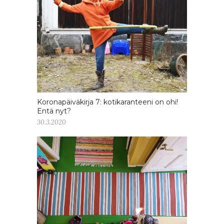
Koronapäiväkirja 7: kotikaranteeni on ohi!
Entä nyt?
30.3.2020