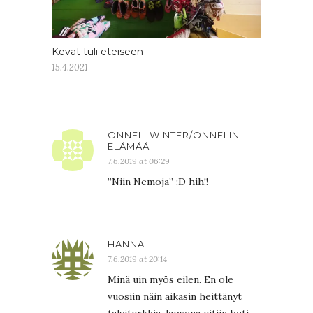
Kevät tuli eteiseen
15.4.2021
ONNELI WINTER/ONNELIN
ELÄMÄÄ
7.6.2019 at 06:29
”Niin Nemoja” :D hih!!
HANNA
7.6.2019 at 20:14
Minä uin myös eilen. En ole
vuosiin näin aikasin heittänyt