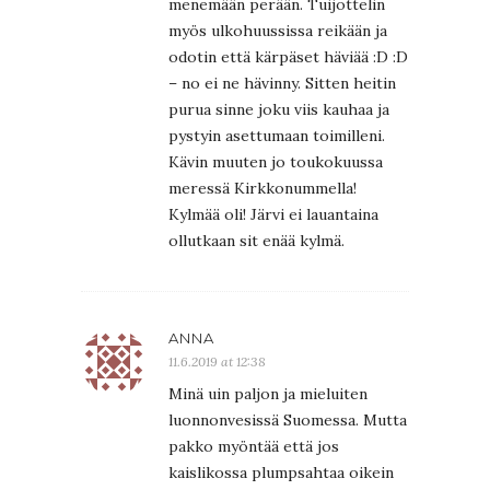
menemään perään. Tuijottelin
myös ulkohuussissa reikään ja
odotin että kärpäset häviää :D :D
– no ei ne hävinny. Sitten heitin
purua sinne joku viis kauhaa ja
pystyin asettumaan toimilleni.
Kävin muuten jo toukokuussa
meressä Kirkkonummella!
Kylmää oli! Järvi ei lauantaina
ollutkaan sit enää kylmä.
ANNA
11.6.2019 at 12:38
Minä uin paljon ja mieluiten
luonnonvesissä Suomessa. Mutta
pakko myöntää että jos
kaislikossa plumpsahtaa oikein