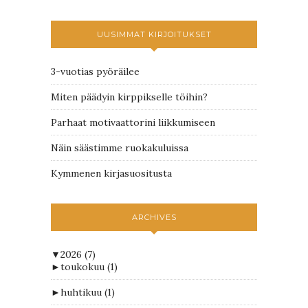
UUSIMMAT KIRJOITUKSET
3-vuotias pyöräilee
Miten päädyin kirppikselle töihin?
Parhaat motivaattorini liikkumiseen
Näin säästimme ruokakuluissa
Kymmenen kirjasuositusta
ARCHIVES
▼
2026
(7)
►
toukokuu
(1)
►
huhtikuu
(1)