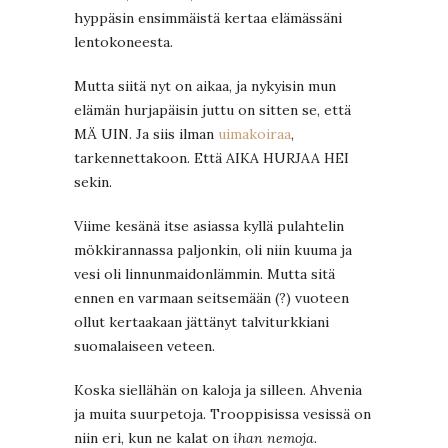
hyppäsin ensimmäistä kertaa elämässäni
lentokoneesta.
Mutta siitä nyt on aikaa, ja nykyisin mun
elämän hurjapäisin juttu on sitten se, että
MÄ UIN. Ja siis ilman
uimakoiraa
,
tarkennettakoon. Että AIKA HURJAA HEI
sekin.
Viime kesänä itse asiassa kyllä pulahtelin
mökkirannassa paljonkin, oli niin kuuma ja
vesi oli linnunmaidonlämmin. Mutta sitä
ennen en varmaan seitsemään (?) vuoteen
ollut kertaakaan jättänyt talviturkkiani
suomalaiseen veteen.
Koska siellähän on kaloja ja silleen. Ahvenia
ja muita suurpetoja. Trooppisissa vesissä on
niin eri, kun ne kalat on
ihan nemoja
.