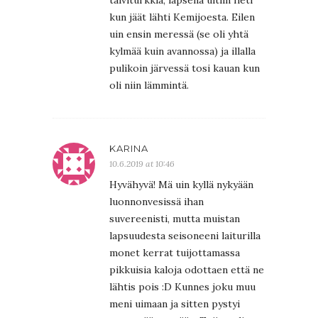
talviturkkia, lapsena uitiin heti
kun jäät lähti Kemijoesta. Eilen
uin ensin meressä (se oli yhtä
kylmää kuin avannossa) ja illalla
pulikoin järvessä tosi kauan kun
oli niin lämmintä.
KARINA
10.6.2019 at 10:46
Hyvähyvä! Mä uin kyllä nykyään
luonnonvesissä ihan
suvereenisti, mutta muistan
lapsuudesta seisoneeni laiturilla
monet kerrat tuijottamassa
pikkuisia kaloja odottaen että ne
lähtis pois :D Kunnes joku muu
meni uimaan ja sitten pystyi