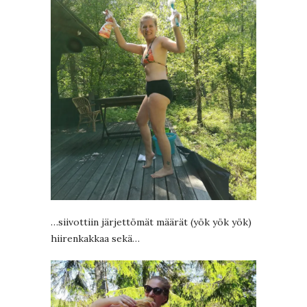
…siivottiin järjettömät määrät (yök yök yök)
hiirenkakkaa sekä…