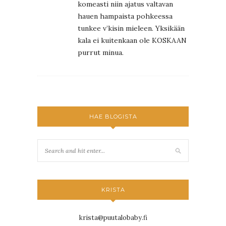
komeasti niin ajatus valtavan
hauen hampaista pohkeessa
tunkee v’kisin mieleen. Yksikään
kala ei kuitenkaan ole KOSKAAN
purrut minua.
HAE BLOGISTA
KRISTA
krista@puutalobaby.fi