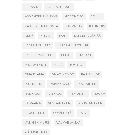
ESPANJA
HARRASTUKSET
HYVÄNTEKEVÄISYYS
HÖPÖHÖPÖ
JOULU
KAKSI PIENTÄ LASTA
KASVATUS
KAUNEUS
KESÄ
KIRJAT
KOTI
LAPSEN ELÄMÄÄ
LAPSEN SUUSTA
LASTENKULTTUURI
LASTEN VAATTEET
LELUT
MATKAT
MENOVINKIT
MINÄ
MUISTOT
OMA ELÄMÄ
OMAT MENOT
PARISUHDE
PUUTARHA
PÄIVÄN ASU
PÄÄSIÄINEN
RAKKAUS
RASKAUS
REMONTTI
RUOKA
SAIRAANA
SIIVOAMINEN
SISUSTAMINEN
SUOSITTELUT
SYVÄLLISTÄ
TALVI
VANHEMMUUS
VAUVAELÄMÄÄ
YHTEISKUNTA