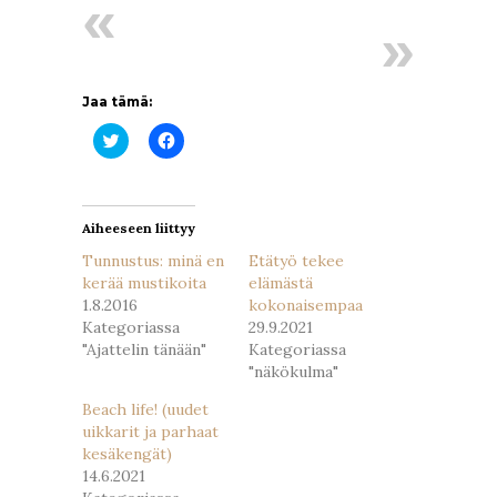
Jaa tämä:
Jaa
Jaa
Twitterissä(Avautuu
Facebookissa(Avautuu
uudessa
uudessa
ikkunassa)
ikkunassa)
Aiheeseen liittyy
Tunnustus: minä en
Etätyö tekee
kerää mustikoita
elämästä
1.8.2016
kokonaisempaa
Kategoriassa
29.9.2021
"Ajattelin tänään"
Kategoriassa
"näkökulma"
Beach life! (uudet
uikkarit ja parhaat
kesäkengät)
14.6.2021