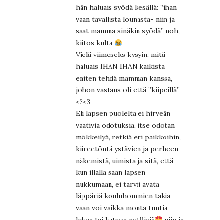
hän haluais syödä kesällä: ”ihan
vaan tavallista lounasta- niin ja
saat mamma sinäkin syödä” noh,
kiitos kulta
Vielä viimeseks kysyin, mitä
haluais IHAN IHAN kaikista
eniten tehdä mamman kanssa,
johon vastaus oli että ”kiipeillä”
<3<3
Eli lapsen puolelta ei hirveän
vaativia odotuksia, itse odotan
mökkeilyä, retkiä eri paikkoihin,
kiireetöntä ystävien ja perheen
näkemistä, uimista ja sitä, että
kun illalla saan lapsen
nukkumaan, ei tarvii avata
läppäriä kouluhommien takia
vaan voi vaikka monta tuntia
lukea tai katsoa netflixiä
niin ja