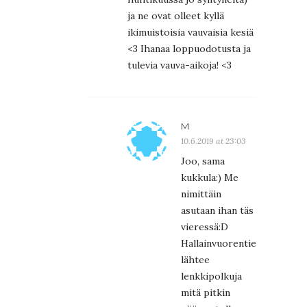
ja ne ovat olleet kyllä
ikimuistoisia vauvaisia kesiä
<3 Ihanaa loppuodotusta ja
tulevia vauva-aikoja! <3
M
10.6.2019 at 23:03
Joo, sama
kukkula:) Me
nimittäin
asutaan ihan täs
vieressä:D
Hallainvuorentieltä
lähtee
lenkkipolkuja
mitä pitkin