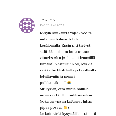
LAURAS
10.6.2019 at 20:59
Kysyin kuukautta vajaa 3veeltä,
mitä hän haluais tehdä
kesälomalla. Ensin piti tietysti
selittää, mikä on loma (ollaan
viimeks oltu jouluna pidemmällä
lomalla). Vastaus: ”Noo, leikkiä
vaikka hiekkaleluilla ja tavallisilla
leluilla-niin ja mennä
pulkkamäkeen”
Sit kysyin, että mihin haluais
mennä retkelle: ”ankkamaahan”
(joku on vissiin kattonut liikaa
pipsa possua
)
Jatkoin vielä kysymällä, että mitä