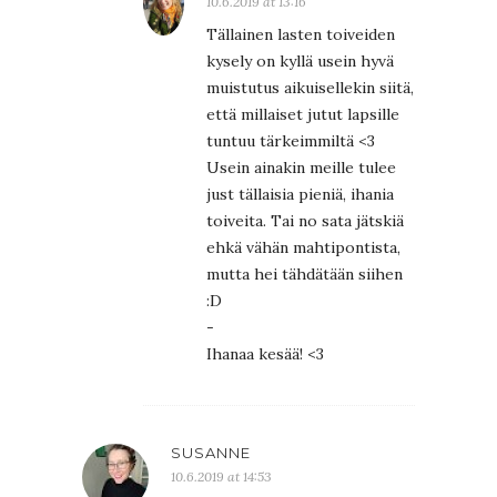
10.6.2019 at 13:16
Tällainen lasten toiveiden
kysely on kyllä usein hyvä
muistutus aikuisellekin siitä,
että millaiset jutut lapsille
tuntuu tärkeimmiltä <3
Usein ainakin meille tulee
just tällaisia pieniä, ihania
toiveita. Tai no sata jätskiä
ehkä vähän mahtipontista,
mutta hei tähdätään siihen
:D
-
Ihanaa kesää! <3
SUSANNE
10.6.2019 at 14:53