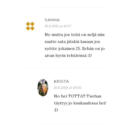
SANNA
10.6.2019 at 16:37
No mutta jos teitä on neljä niin
saatte sata jätskiä kasaan jos
syötte jokainen 25. Sehän on jo
aivan hyvin tehtävissä :D
KRISTA
10.6.2019 at 20:02
No hei TOTTA!!! Tuohan
täyttyy jo kuukaudessa hei!
:D