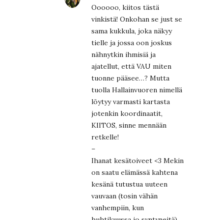
Oooooo, kiitos tästä
vinkistä! Onkohan se just se
sama kukkula, joka näkyy
tielle ja jossa oon joskus
nähnytkin ihmisiä ja
ajatellut, että VAU miten
tuonne pääsee…? Mutta
tuolla Hallainvuoren nimellä
löytyy varmasti kartasta
jotenkin koordinaatit,
KIITOS, sinne mennään
retkelle!
–
Ihanat kesätoiveet <3 Mekin
on saatu elämässä kahtena
kesänä tutustua uuteen
vauvaan (tosin vähän
vanhempiin, kun
huhtikuussa jo syntyneitä)