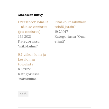
uudessa
uudessa
ikkunassa)
ikkunassa)
Aiheeseen liittyy
Freelancer lomalla
Pitääkö kesälomalla
– näin se onnistuu
tehdä jotain?
(jos onnistuu)
19.7.2017
17.6.2021
Kategoriassa "Oma
Kategoriassa
elämä"
"näkökulma"
9,5 viikon loma ja
kesäloman
toivelista
6.6.2022
Kategoriassa
"näkökulma"
KESÄ