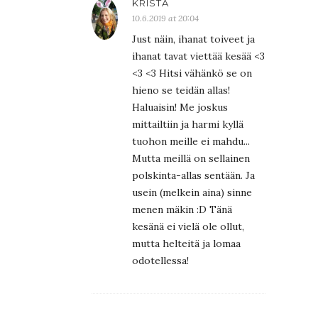
KRISTA
10.6.2019 at 20:04
Just näin, ihanat toiveet ja
ihanat tavat viettää kesää <3
<3 <3 Hitsi vähänkö se on
hieno se teidän allas!
Haluaisin! Me joskus
mittailtiin ja harmi kyllä
tuohon meille ei mahdu...
Mutta meillä on sellainen
polskinta-allas sentään. Ja
usein (melkein aina) sinne
menen mäkin :D Tänä
kesänä ei vielä ole ollut,
mutta helteitä ja lomaa
odotellessa!