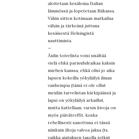
aloitetaan kesäloma Italian
lämmössä ja lopetetaan Riikassa.
Väliin sitten kotimaan matkailua
vähän ja tärkeänä juttuna
kesäisestä Helsingistä
nauttimista.
—
Äidin toivelista voisi sisältää
vielä ehkä parisuhdeaikaa kaksin
miehen kanssa, ehkä olisi jo aika
lapsen kokeilla yökyläilyä ilman
vanhempia (tämä ei ole ollut
meidän tarvelistan kärkipäässä ja
lapsi on yökyläilyä arkaillut,
mutta kattellaan, varsin kivoja on
myös päivätreffit, koska
rehellisesti sanottuna ei tässä
niinkuin iltoja valvoa jaksa (ts.
vaikka ajatuksen tasolla jotkut