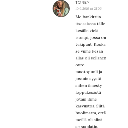
TOREY
10.6.2019 at 21:06
Me hankittiin
itseasiassa tälle
kesälle vielä
isompi, jossa on
tukipuut. Koska
se viime kesän
allas oli sellanen
outo
muotopuoli ja
jostain syystä
siihen ilmesty
loppukesästä
jotain ihme
kasvustoa. Siitä
huolimatta, että
meillä oli siinä
se suodatin,