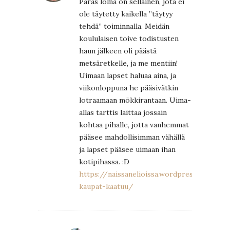
Paras loma on sellainen, jota ei
ole täytetty kaikella ”täytyy
tehdä” toiminnalla. Meidän
koululaisen toive todistusten
haun jälkeen oli päästä
metsäretkelle, ja me mentiin!
Uimaan lapset haluaa aina, ja
viikonloppuna he pääsivätkin
lotraamaan mökkirantaan. Uima-
allas tarttis laittaa jossain
kohtaa pihalle, jotta vanhemmat
pääsee mahdollisimman vähällä
ja lapset pääsee uimaan ihan
kotipihassa. :D
https://naissanelioissa.wordpress.com/2
kaupat-kaatuu/