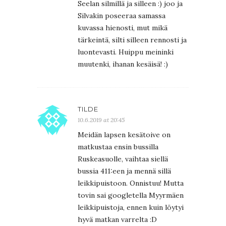
Seelan silmillä ja silleen :) joo ja
Silvakin poseeraa samassa
kuvassa hienosti, mut mikä
tärkeintä, silti silleen rennosti ja
luontevasti. Huippu meininki
muutenki, ihanan kesäisä! :)
TILDE
10.6.2019 at 20:45
Meidän lapsen kesätoive on
matkustaa ensin bussilla
Ruskeasuolle, vaihtaa siellä
bussia 411:een ja mennä sillä
leikkipuistoon. Onnistuu! Mutta
tovin sai googletella Myyrmäen
leikkipuistoja, ennen kuin löytyi
hyvä matkan varrelta :D