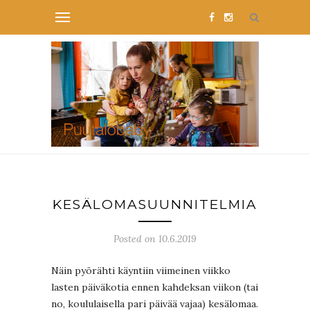
KESÄLOMASUUNNITELMIA
Posted on 10.6.2019
Näin pyörähti käyntiin viimeinen viikko
lasten päiväkotia ennen kahdeksan viikon (tai
no, koululaisella pari päivää vajaa) kesälomaa.