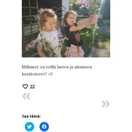
Millaiset on teillä lasten ja aikuisten
kesätoiveet? <3
22
Jaa tämä:
Jaa
Jaa
Twitterissä(Avautuu
Facebookissa(Avautuu