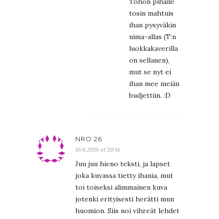
Tohon pihalle
tosin mahtuis
ihan pysyväkin
uima-allas (T:n
luokkakaverilla
on sellanen),
mut se nyt ei
ihan mee meiän
budjettiin. :D
NRO 26
10.6.2019 at 20:14
Juu juu hieno teksti, ja lapset
joka kuvassa tietty ihania, mut
toi toiseksi alimmainen kuva
jotenki erityisesti herätti mun
huomion. Siis noi vihreät lehdet