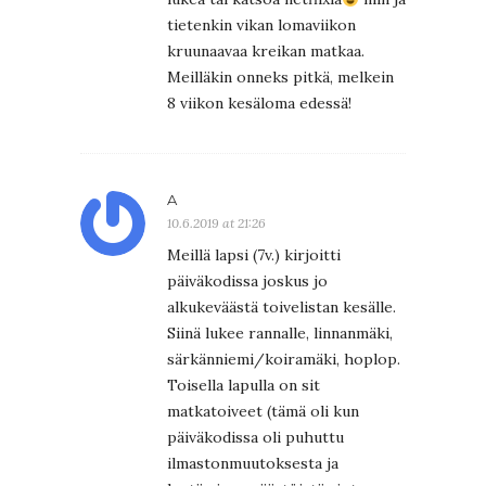
tietenkin vikan lomaviikon
kruunaavaa kreikan matkaa.
Meilläkin onneks pitkä, melkein
8 viikon kesäloma edessä!
A
10.6.2019 at 21:26
Meillä lapsi (7v.) kirjoitti
päiväkodissa joskus jo
alkukeväästä toivelistan kesälle.
Siinä lukee rannalle, linnanmäki,
särkänniemi/koiramäki, hoplop.
Toisella lapulla on sit
matkatoiveet (tämä oli kun
päiväkodissa oli puhuttu
ilmastonmuutoksesta ja