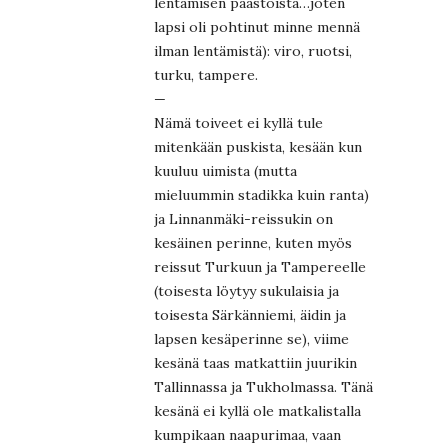
lentämisen päästöistä…joten
lapsi oli pohtinut minne mennä
ilman lentämistä): viro, ruotsi,
turku, tampere.
—
Nämä toiveet ei kyllä tule
mitenkään puskista, kesään kun
kuuluu uimista (mutta
mieluummin stadikka kuin ranta)
ja Linnanmäki-reissukin on
kesäinen perinne, kuten myös
reissut Turkuun ja Tampereelle
(toisesta löytyy sukulaisia ja
toisesta Särkänniemi, äidin ja
lapsen kesäperinne se), viime
kesänä taas matkattiin juurikin
Tallinnassa ja Tukholmassa. Tänä
kesänä ei kyllä ole matkalistalla
kumpikaan naapurimaa, vaan