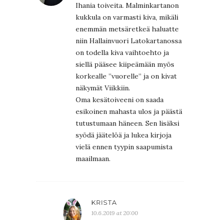
Ihania toiveita. Malminkartanon
kukkula on varmasti kiva, mikäli
enemmän metsäretkeä haluatte
niin Hallainvuori Latokartanossa
on todella kiva vaihtoehto ja
siellä pääsee kiipeämään myös
korkealle ”vuorelle” ja on kivat
näkymät Viikkiin.
Oma kesätoiveeni on saada
esikoinen mahasta ulos ja päästä
tutustumaan häneen. Sen lisäksi
syödä jäätelöä ja lukea kirjoja
vielä ennen tyypin saapumista
maailmaan.
KRISTA
10.6.2019 at 20:00