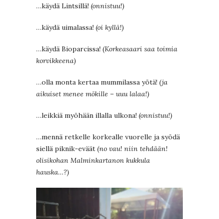
…käydä Lintsillä!
(onnistuu!)
…käydä uimalassa!
(oi kyllä!)
…käydä Bioparcissa!
(Korkeasaari saa toimia
korvikkeena)
…olla monta kertaa mummilassa yötä!
(ja
aikuiset menee mökille – uuu lalaa!)
…leikkiä myöhään illalla ulkona!
(onnistuu!)
…mennä retkelle korkealle vuorelle ja syödä
siellä piknik-eväät
(no vau! niin tehdään!
olisikohan Malminkartanon kukkula
hauska…?)