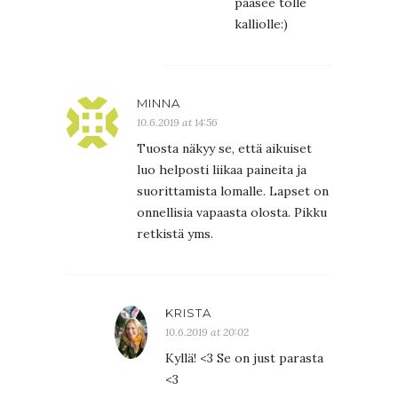
pääsee tolle
kalliolle:)
MINNA
10.6.2019 at 14:56
Tuosta näkyy se, että aikuiset
luo helposti liikaa paineita ja
suorittamista lomalle. Lapset on
onnellisia vapaasta olosta. Pikku
retkistä yms.
KRISTA
10.6.2019 at 20:02
Kyllä! <3 Se on just parasta
<3