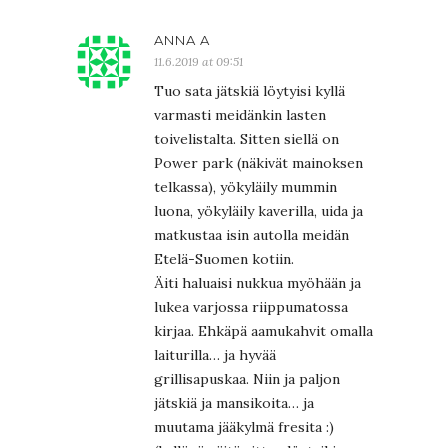
ANNA A
11.6.2019 at 09:51
Tuo sata jätskiä löytyisi kyllä
varmasti meidänkin lasten
toivelistalta. Sitten siellä on
Power park (näkivät mainoksen
telkassa), yökyläily mummin
luona, yökyläily kaverilla, uida ja
matkustaa isin autolla meidän
Etelä-Suomen kotiin.
Äiti haluaisi nukkua myöhään ja
lukea varjossa riippumatossa
kirjaa. Ehkäpä aamukahvit omalla
laiturilla… ja hyvää
grillisapuskaa. Niin ja paljon
jätskiä ja mansikoita… ja
muutama jääkylmä fresita :)