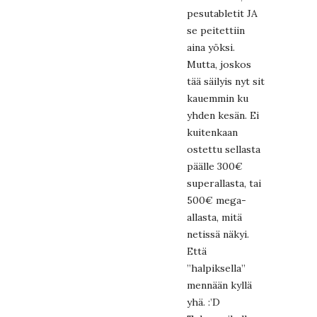
pesutabletit JA
se peitettiin
aina yöksi.
Mutta, joskos
tää säilyis nyt sit
kauemmin ku
yhden kesän. Ei
kuitenkaan
ostettu sellasta
päälle 300€
superallasta, tai
500€ mega-
allasta, mitä
netissä näkyi.
Että
”halpiksella”
mennään kyllä
yhä. :’D