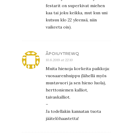
festarit on superkivat miehen
kaa tai joku keikka, mut kun uni
kutsuu klo 22 yleensä, niin
vaikeeta ois).
ÅPOIUYTREWQ
10.6.2019 at 22:10
Muita hienoja korkeita paikkoja:
vuosaarenhuippu (lähellä myös
mustavuori ja sen hieno luola),
herttoniemen kalliot,
taivaskalliot.
–
Ja todellakin kannatan tuota
jäätelöhaastetta!