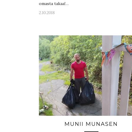
omasta takaa!…
2.10.2018
MUNII MUNASEN