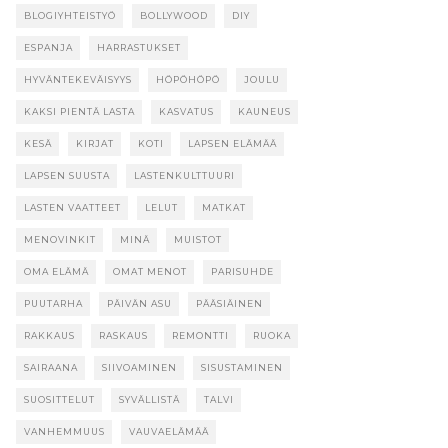
BLOGIYHTEISTYÖ
BOLLYWOOD
DIY
ESPANJA
HARRASTUKSET
HYVÄNTEKEVÄISYYS
HÖPÖHÖPÖ
JOULU
KAKSI PIENTÄ LASTA
KASVATUS
KAUNEUS
KESÄ
KIRJAT
KOTI
LAPSEN ELÄMÄÄ
LAPSEN SUUSTA
LASTENKULTTUURI
LASTEN VAATTEET
LELUT
MATKAT
MENOVINKIT
MINÄ
MUISTOT
OMA ELÄMÄ
OMAT MENOT
PARISUHDE
PUUTARHA
PÄIVÄN ASU
PÄÄSIÄINEN
RAKKAUS
RASKAUS
REMONTTI
RUOKA
SAIRAANA
SIIVOAMINEN
SISUSTAMINEN
SUOSITTELUT
SYVÄLLISTÄ
TALVI
VANHEMMUUS
VAUVAELÄMÄÄ