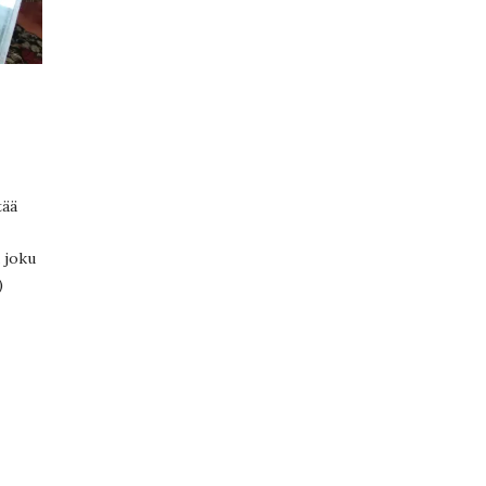
tää
ä joku
)