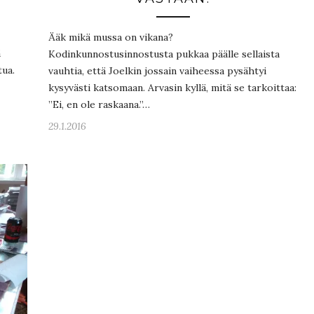
Ääk mikä mussa on vikana?
ä
Kodinkunnostusinnostusta pukkaa päälle sellaista
tua.
vauhtia, että Joelkin jossain vaiheessa pysähtyi
kysyvästi katsomaan. Arvasin kyllä, mitä se tarkoittaa:
”Ei, en ole raskaana.”…
29.1.2016