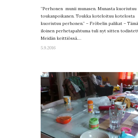
”Perhonen munii munasen. Munasta kuoriutuu
toukanpoikanen. Toukka koteloituu kotelosta
kuoriutuu perhonen.” – Fröbelin palikat – Täm
iloinen perhetapahtuma tuli nyt sitten todistet
Meidän keittiössä.…
5.9.2016