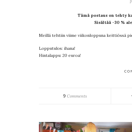
P
Tämä postaus on tehty ka
Sisältää -30 % al
Meillä tehtiin viime viikonloppuna keittiössä p
Lopputulos: ihana!
Hintalappu: 20 euroa!
CO
9
Comments