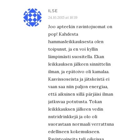
ILSE
24.10.2015 at 16:19
Joo apteekin ravintojuomat on
pop! Kahdesta
hammasleikkauksesta olen
toipunut, ja en voi kyllin
lämpimästi suositella. Ekan
leikkauksen jälkeen sinnittelin
ilman, ja epätoivo oli kamalaa.
Kasvissoseista ja jätskeistä ei
vaan saa niin paljon energiaa,
että aikuinen sillä pärjäisi ilman
jatkuvaa potutusta. Tokan
leikkkauksen jälkeen vedin
nutridrinkkejä ja olo oli
suorastaan normaali verrattuna
edelliseen kokemukseen.
Ravintoaineita tuli oikeissa