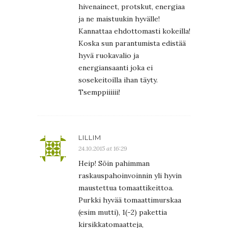
hivenaineet, protskut, energiaa
ja ne maistuukin hyvälle!
Kannattaa ehdottomasti kokeilla!
Koska sun parantumista edistää
hyvä ruokavalio ja
energiansaanti joka ei
sosekeitoilla ihan täyty.
Tsemppiiiiii!
LILLIM
24.10.2015 at 16:29
Heip! Söin pahimman
raskauspahoinvoinnin yli hyvin
maustettua tomaattikeittoa.
Purkki hyvää tomaattimurskaa
(esim mutti), 1(-2) pakettia
kirsikkatomaatteja,