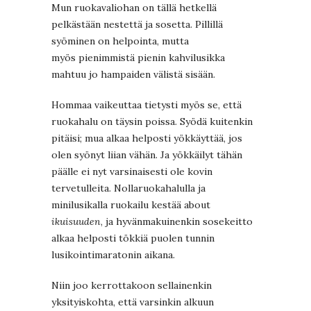
Mun ruokavaliohan on tällä hetkellä
pelkästään nestettä ja sosetta. Pillillä
syöminen on helpointa, mutta
myös pienimmistä pienin kahvilusikka
mahtuu jo hampaiden välistä sisään.
Hommaa vaikeuttaa tietysti myös se, että
ruokahalu on täysin poissa. Syödä kuitenkin
pitäisi; mua alkaa helposti yökkäyttää, jos
olen syönyt liian vähän. Ja yökkäilyt tähän
päälle ei nyt varsinaisesti ole kovin
tervetulleita. Nollaruokahalulla ja
minilusikalla ruokailu kestää about
ikuisuuden
, ja hyvänmakuinenkin sosekeitto
alkaa helposti tökkiä puolen tunnin
lusikointimaratonin aikana.
Niin joo kerrottakoon sellainenkin
yksityiskohta, että varsinkin alkuun