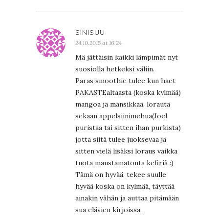
SINISUU
24.10.2015 at 16:24
Mä jättäisin kaikki lämpimät nyt
suosiolla hetkeksi väliin.
Paras smoothie tulee kun haet
PAKASTEaltaasta (koska kylmää)
mangoa ja mansikkaa, lorauta
sekaan appelsiinimehua(Joel
puristaa tai sitten ihan purkista)
jotta siitä tulee juoksevaa ja
sitten vielä lisäksi loraus vaikka
tuota maustamatonta kefiriä :)
Tämä on hyvää, tekee suulle
hyvää koska on kylmää, täyttää
ainakin vähän ja auttaa pitämään
sua elävien kirjoissa.