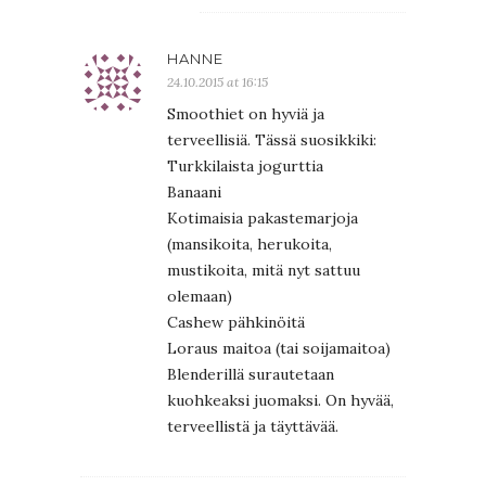
HANNE
24.10.2015 at 16:15
Smoothiet on hyviä ja
terveellisiä. Tässä suosikkiki:
Turkkilaista jogurttia
Banaani
Kotimaisia pakastemarjoja
(mansikoita, herukoita,
mustikoita, mitä nyt sattuu
olemaan)
Cashew pähkinöitä
Loraus maitoa (tai soijamaitoa)
Blenderillä surautetaan
kuohkeaksi juomaksi. On hyvää,
terveellistä ja täyttävää.