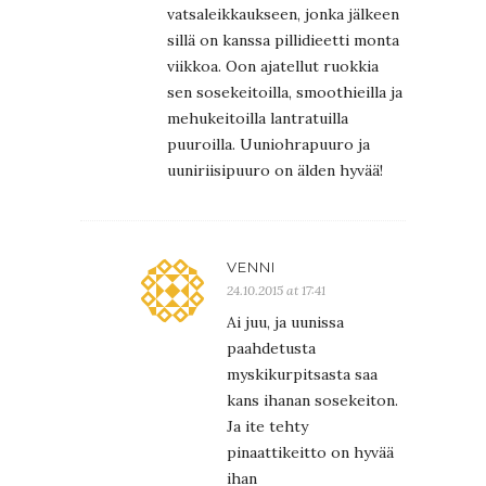
vatsaleikkaukseen, jonka jälkeen
sillä on kanssa pillidieetti monta
viikkoa. Oon ajatellut ruokkia
sen sosekeitoilla, smoothieilla ja
mehukeitoilla lantratuilla
puuroilla. Uuniohrapuuro ja
uuniriisipuuro on älden hyvää!
VENNI
24.10.2015 at 17:41
Ai juu, ja uunissa
paahdetusta
myskikurpitsasta saa
kans ihanan sosekeiton.
Ja ite tehty
pinaattikeitto on hyvää
ihan