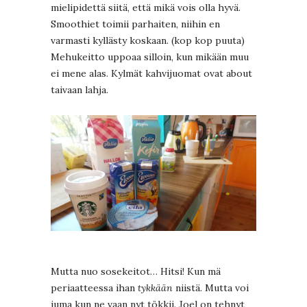
mielipidettä siitä, että mikä vois olla hyvä.
Smoothiet toimii parhaiten, niihin en
varmasti kyllästy koskaan. (kop kop puuta)
Mehukeitto uppoaa silloin, kun mikään muu
ei mene alas. Kylmät kahvijuomat ovat about
taivaan lahja.
Mutta nuo sosekeitot… Hitsi! Kun mä
periaatteessa ihan
tykkään
niistä. Mutta voi
juma kun ne vaan nyt tökkii. Joel on tehnyt