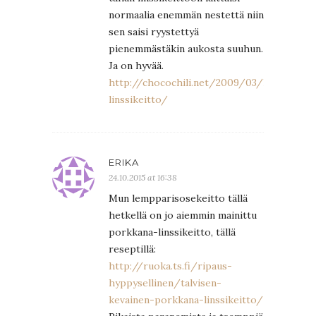
normaalia enemmän nestettä niin
sen saisi ryystettyä
pienemmästäkin aukosta suuhun.
Ja on hyvää.
http://chocochili.net/2009/03/helppo-
linssikeitto/
ERIKA
24.10.2015 at 16:38
Mun lempparisosekeitto tällä
hetkellä on jo aiemmin mainittu
porkkana-linssikeitto, tällä
reseptillä:
http://ruoka.ts.fi/ripaus-
hyppysellinen/talvisen-
kevainen-porkkana-linssikeitto/