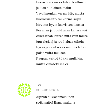
kasvisten kanssa tulee teollunen
ja liian suolainen maku.
Tavallinenkin kerma käy, mutta
kookosmaito tai kerma sopii
hirveen hyvin kasvisten kanssa.
Perunan ja porkkanan kanssa voi
oikeastaan laittaa mitä vain muita
juureksia :) ja jos haluaa oikein
hyvää ja ravitsevaa niin mä laitan
palan voita mukaan.
Kaupan keitot tökkii mullakin,
mutta omatekemä ei.
JW
24.10.2015 at 16:05
Alpron suklaanmakuinen
soijamaito! Ihana maku ja