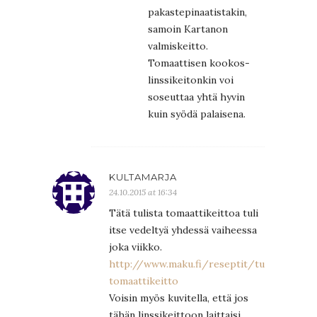
pakastepinaatistakin,
samoin Kartanon
valmiskeitto.
Tomaattisen kookos-
linssikeitonkin voi
soseuttaa yhtä hyvin
kuin syödä palaisena.
KULTAMARJA
24.10.2015 at 16:34
Tätä tulista tomaattikeittoa tuli
itse vedeltyä yhdessä vaiheessa
joka viikko.
http://www.maku.fi/reseptit/tulinen-
tomaattikeitto
Voisin myös kuvitella, että jos
tähän linssikeittoon laittaisi