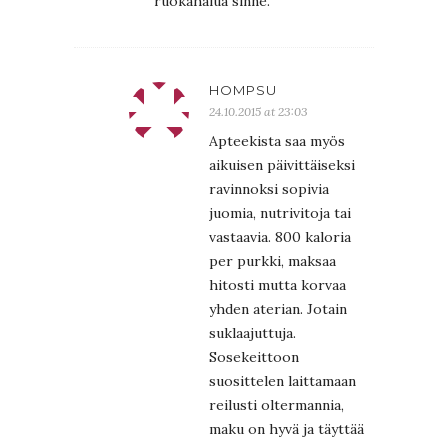
ruokahalua sinne.
HOMPSU
24.10.2015 at 23:03
Apteekista saa myös
aikuisen päivittäiseksi
ravinnoksi sopivia
juomia, nutrivitoja tai
vastaavia. 800 kaloria
per purkki, maksaa
hitosti mutta korvaa
yhden aterian. Jotain
suklaajuttuja.
Sosekeittoon
suosittelen laittamaan
reilusti oltermannia,
maku on hyvä ja täyttää