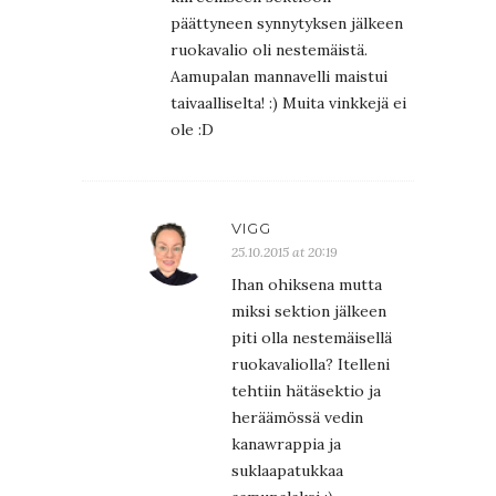
päättyneen synnytyksen jälkeen
ruokavalio oli nestemäistä.
Aamupalan mannavelli maistui
taivaalliselta! :) Muita vinkkejä ei
ole :D
VIGG
25.10.2015 at 20:19
Ihan ohiksena mutta
miksi sektion jälkeen
piti olla nestemäisellä
ruokavaliolla? Itelleni
tehtiin hätäsektio ja
heräämössä vedin
kanawrappia ja
suklaapatukkaa