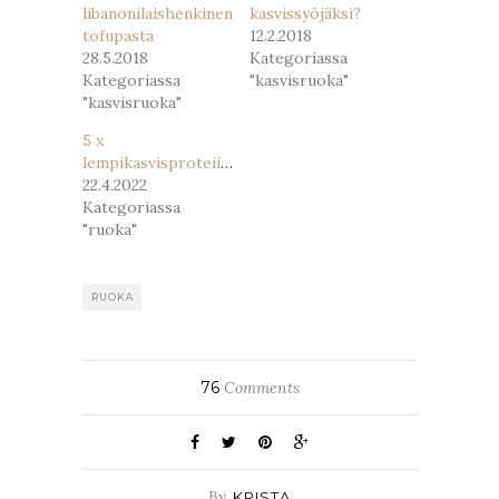
libanonilaishenkinen
kasvissyöjäksi?
tofupasta
12.2.2018
28.5.2018
Kategoriassa
Kategoriassa
"kasvisruoka"
"kasvisruoka"
5 x
lempikasvisproteiini
22.4.2022
Kategoriassa
"ruoka"
RUOKA
76
Comments
By
KRISTA