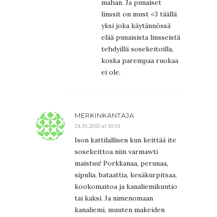
mahan. Ja punaiset
linssit on must <3 täällä
yksi joka käytännössä
elää punaisista linsseistä
tehdyillä sosekeitoilla,
koska parempaa ruokaa
ei ole.
MERKINKANTAJA
24.10.2015 at 16:01
Ison kattilallisen kun keittää ite
sosekeittoa niin varmawti
maistuu! Porkkanaa, perunaa,
sipulia, bataattia, kesäkurpitsaa,
kookomaitoa ja kanaliemikuutio
tai kaksi. Ja nimenomaan
kanaliemi, muuten makeiden