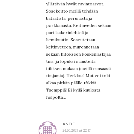
yllättävän hyvät ravintoarvot.
Sosekeitto meillä tehdään
bataatista, perunasta ja
porkkanasta. Keitinveden sekaan
pari laakerinlehteä ja
liemikuutio. Soseutetaan
keitinveteen, murennetaan
sekaan hitokseen koskenlaskijaa
tms. ja lopuksi mausteita
fiiliksen mukaan (meillä runsaasti
timjamia). Herkkua! Mut voi toki
alkaa pitkän päälle tökkiä…
Tsemppiä! Ei kyllä kuulosta
helpolta…
ANDE
24.10.2015 at 22:17