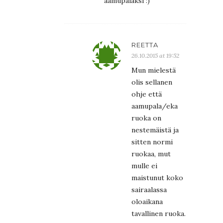
aamupalaksi :)
REETTA
26.10.2015 at 19:52
Mun mielestä
olis sellanen
ohje että
aamupala/eka
ruoka on
nestemäistä ja
sitten normi
ruokaa, mut
mulle ei
maistunut koko
sairaalassa
oloaikana
tavallinen ruoka.