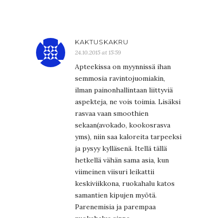
KAKTUSKAKRU
24.10.2015 at 15:59
Apteekissa on myynnissä ihan
semmosia ravintojuomiakin,
ilman painonhallintaan liittyviä
aspekteja, ne vois toimia. Lisäksi
rasvaa vaan smoothien
sekaan(avokado, kookosrasva
yms), niin saa kaloreita tarpeeksi
ja pysyy kylläsenä. Itellä tällä
hetkellä vähän sama asia, kun
viimeinen viisuri leikattii
keskiviikkona, ruokahalu katos
samantien kipujen myötä.
Parenemisia ja parempaa