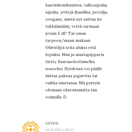
kasvisliemikuution, valkosipulia,
sipulia, yrttejä (basilika, persilja,
oregano, mistä nyt sattuu ite
tykkäämään), vettä varmaan
jotain 5 dl? Tai oman
tarpeen/maun mukaan.
Oliiviöljyä seka aluksi että
lopuksi. Niin ja mustapippuria
tietty. Sauvasekottimelka
soseeksi. Syödessä voi päälle
laittaa paksua jogurttia tai
vaikka smetanaa. Mä pystyin
olemaan oksentamatta tän
voimalla :D
VENNI
24.10.2015 at 16:33