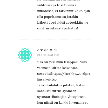
suhteissa ja tosi tiiviissä
muodossa, ei tarvinnut koko ajan
olla pupeltamassa jotakin.
Lähetä Joel äkkiä apteekkiin, ne
on ihan oikeasti pelastus!
ANOMUUMI
24.10.2015 at 16:20
Tää on yksi mun lemppari. Vois
varmaan laittaa kokonaan
soseeksihttps://herkku.wordpress.com/2
linssikeitto/
Ja noi laihdutus jutskat, lääkäri
kannusti tuttua syömään
sytostattihoitojen yhteydessä,
kun niissä on kaikki hivenaineet.