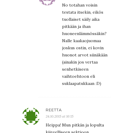
No totahan voisin
testata itsekin, eikös
tuollaiset säily aika
pitkään ja ihan
huoneenlämmössäkin?
Nalle kaakaojuomaa
joskus ostin, ei kovin
huonot arvot siinäkään
(ainakin jos vertaa
senhetkiseen
vaihtoehtoon eli
suklaapatukkaan :D)
REETTA
24.10.2015 at 16:15
Heippa! Mun pitkän ja lopulta
kiireelliseen sektioon