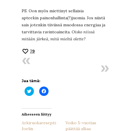
PS. Oon myös miettinyt sellaisia
apteekin painonhallinta(?)juomia. Jos niistä
sais jotenkin tiiviissä muodossa energiaa ja
tarvittavia ravintoaineita.
Oisko niissä
mitään järkeä, mitä mieltä olette?
79
Jaa tämä:
Jaa
Jaa
Twitterissä(Avautuu
Facebookissa(Avautuu
uudessa
uudessa
ikkunassa)
ikkunassa)
Aiheeseen liittyy
Arkiruokaresepti:
Voiko 5-vuotias
Joelin
päättää alkaa