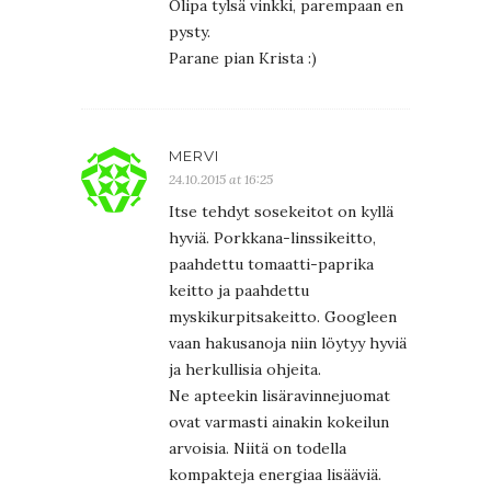
Olipa tylsä vinkki, parempaan en
pysty.
Parane pian Krista :)
MERVI
24.10.2015 at 16:25
Itse tehdyt sosekeitot on kyllä
hyviä. Porkkana-linssikeitto,
paahdettu tomaatti-paprika
keitto ja paahdettu
myskikurpitsakeitto. Googleen
vaan hakusanoja niin löytyy hyviä
ja herkullisia ohjeita.
Ne apteekin lisäravinnejuomat
ovat varmasti ainakin kokeilun
arvoisia. Niitä on todella
kompakteja energiaa lisääviä.