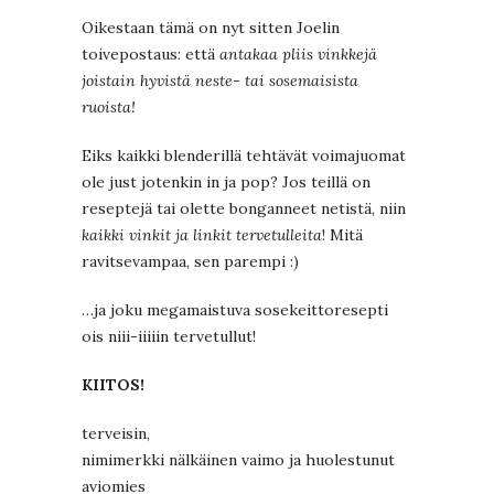
Oikestaan tämä on nyt sitten Joelin
toivepostaus: että
antakaa pliis vinkkejä
joistain hyvistä neste- tai sosemaisista
ruoista!
Eiks kaikki blenderillä tehtävät voimajuomat
ole just jotenkin in ja pop? Jos teillä on
reseptejä tai olette bonganneet netistä, niin
kaikki vinkit ja linkit tervetulleita
! Mitä
ravitsevampaa, sen parempi :)
…ja joku megamaistuva sosekeittoresepti
ois niii-iiiiin tervetullut!
KIITOS!
terveisin,
nimimerkki nälkäinen vaimo ja huolestunut
aviomies