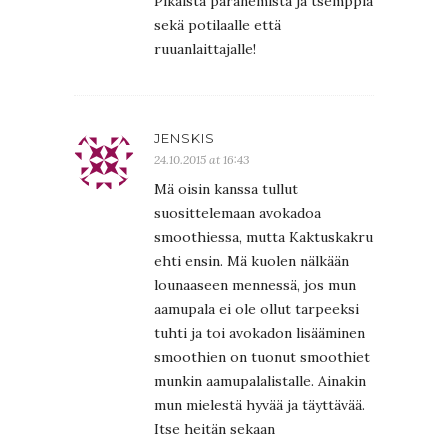
Pikaista paranemista ja tsemppiä
sekä potilaalle että
ruuanlaittajalle!
JENSKIS
24.10.2015 at 16:43
Mä oisin kanssa tullut
suosittelemaan avokadoa
smoothiessa, mutta Kaktuskakru
ehti ensin. Mä kuolen nälkään
lounaaseen mennessä, jos mun
aamupala ei ole ollut tarpeeksi
tuhti ja toi avokadon lisääminen
smoothien on tuonut smoothiet
munkin aamupalalistalle. Ainakin
mun mielestä hyvää ja täyttävää.
Itse heitän sekaan