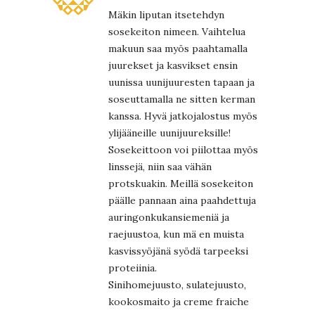
Mäkin liputan itsetehdyn
sosekeiton nimeen. Vaihtelua
makuun saa myös paahtamalla
juurekset ja kasvikset ensin
uunissa uunijuuresten tapaan ja
soseuttamalla ne sitten kerman
kanssa. Hyvä jatkojalostus myös
ylijääneille uunijuureksille!
Sosekeittoon voi piilottaa myös
linssejä, niin saa vähän
protskuakin. Meillä sosekeiton
päälle pannaan aina paahdettuja
auringonkukansiemeniä ja
raejuustoa, kun mä en muista
kasvissyöjänä syödä tarpeeksi
proteiinia.
Sinihomejuusto, sulatejuusto,
kookosmaito ja creme fraiche