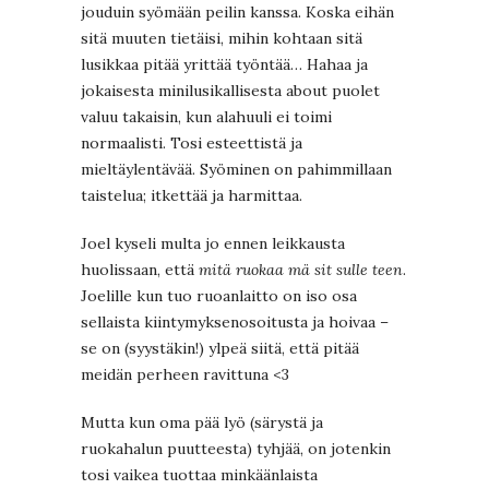
jouduin syömään peilin kanssa. Koska eihän
sitä muuten tietäisi, mihin kohtaan sitä
lusikkaa pitää yrittää työntää… Hahaa ja
jokaisesta minilusikallisesta about puolet
valuu takaisin, kun alahuuli ei toimi
normaalisti. Tosi esteettistä ja
mieltäylentävää. Syöminen on pahimmillaan
taistelua; itkettää ja harmittaa.
Joel kyseli multa jo ennen leikkausta
huolissaan, että
mitä ruokaa mä sit sulle teen
.
Joelille kun tuo ruoanlaitto on iso osa
sellaista kiintymyksenosoitusta ja hoivaa –
se on (syystäkin!) ylpeä siitä, että pitää
meidän perheen ravittuna <3
Mutta kun oma pää lyö (särystä ja
ruokahalun puutteesta) tyhjää, on jotenkin
tosi vaikea tuottaa minkäänlaista