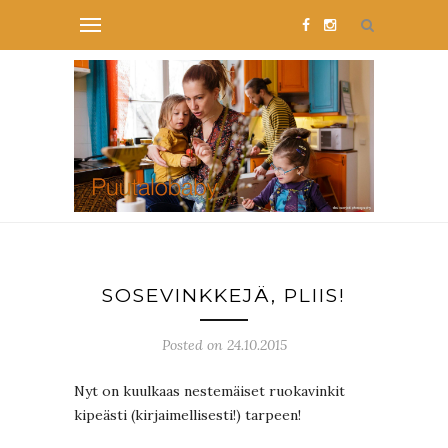
SOSEVINKKEJÄ, PLIIS!
Posted on 24.10.2015
Nyt on kuulkaas nestemäiset ruokavinkit
kipeästi (kirjaimellisesti!) tarpeen!