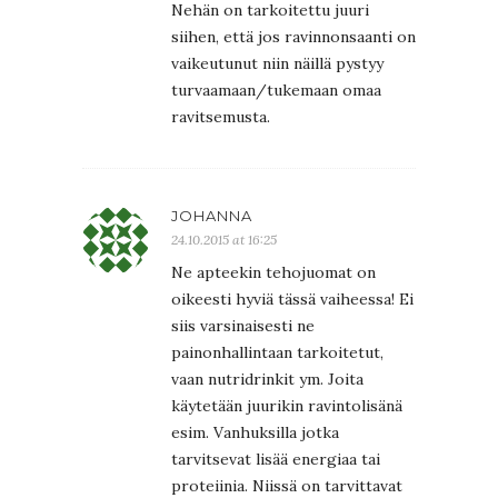
Nehän on tarkoitettu juuri
siihen, että jos ravinnonsaanti on
vaikeutunut niin näillä pystyy
turvaamaan/tukemaan omaa
ravitsemusta.
JOHANNA
24.10.2015 at 16:25
Ne apteekin tehojuomat on
oikeesti hyviä tässä vaiheessa! Ei
siis varsinaisesti ne
painonhallintaan tarkoitetut,
vaan nutridrinkit ym. Joita
käytetään juurikin ravintolisänä
esim. Vanhuksilla jotka
tarvitsevat lisää energiaa tai
proteiinia. Niissä on tarvittavat