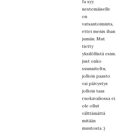
Ja syy
nestemäiselle
on
vatsantoiminta,
ettei menis ihan
jumiin. Mut
tietty
yksilöllistä esim.
just onko
suunniteltu,
jolloin paasto
vai päivystys
jolloin taas
ruokavaliossa ei
ole ollut
välttämättä
mitään
muutosta :)