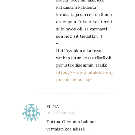
katkaistiin kahdesta
kohdasta ja siirrettiin 8 mm
eteenpäin. Joku oikea termi
sille myös oli, sä varmasti
sen heti sit tiedätkin! :)
–
Hei löysinkin aika hyvän
vanhan jutun, jossa tästä oli
perusteellisemmin, täällä:
https://www.puutalobaby.fi/eraan-
purennan-tarina/
ELINA
26.10.2015 at 16:57
Tuttua. Olen niin halunut
vertaistukea näissä