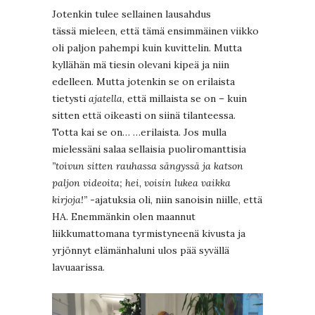
Jotenkin tulee sellainen lausahdus
tässä mieleen, että tämä ensimmäinen viikko
oli paljon pahempi kuin kuvittelin. Mutta
kyllähän mä tiesin olevani kipeä ja niin
edelleen. Mutta jotenkin se on erilaista
tietysti
ajatella
, että millaista se on – kuin
sitten että oikeasti on siinä tilanteessa.
Totta kai se on… …erilaista. Jos mulla
mielessäni salaa sellaisia puoliromanttisia
”toivun sitten rauhassa sängyssä ja katson
paljon videoita; hei, voisin lukea vaikka
kirjoja!”
-ajatuksia oli, niin sanoisin niille, että
HA. Enemmänkin olen maannut
liikkumattomana tyrmistyneenä kivusta ja
yrjönnyt elämänhaluni ulos pää syvällä
lavuaarissa.