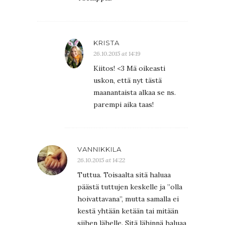
KRISTA
26.10.2015 at 14:19
Kiitos! <3 Mä oikeasti
uskon, että nyt tästä
maanantaista alkaa se ns.
parempi aika taas!
VANNIKKILA
26.10.2015 at 14:22
Tuttua. Toisaalta sitä haluaa
päästä tuttujen keskelle ja ”olla
hoivattavana”, mutta samalla ei
kestä yhtään ketään tai mitään
siihen lähelle. Sitä lähinnä haluaa