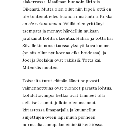
alakerrassa. Maailman huonoin äiti siis.
Oikeasti. Mutta olen ollut niin kipeä, että en
ole tuntenut edes huonoa omatuntoa. Koska
en ole voinut muuta
. Välillä olen yrittänyt
tsempata ja mennyt härdelliin mukaan –
ja alkanut kohta oksentaa. Hahaa, ja totta kai
Silvallekin nousi tuossa yksi yö kova kuume
(on siis ollut nyt kotona eikä hoidossa), ja
Joel ja Seelakin ovat räkäisiä. Totta kai.
Mitenkäs muuten.
Toisaalta tutut elämän äänet sopivasti
vaimennettuina ovat tuoneet parasta lohtua.
Lohduttavimpia hetkiä ovat tainneet olla
sellaiset aamut, jolloin olen maannut
kirjastossa ilmapatjalla ja kuunnellut
suljettujen ovien läpi muun perheen
normaalia aamupalameininkiä keittiössä.