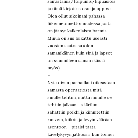
sairastamis/toipumis/kipuasioissa,
ja tämä kirjoitus osui ja upposi.
Olen ollut aikoinani pahassa
liikenneonnettomuudessa josta
on jäänyt kaikenlaista harmia.
Minua on siis leikattu useasti
vuosien saatossa (olen
samanikäinen kuin sinä ja lapset
on suunnilleen saman ikäisiä
myös).
–
Nyt toivun parhaillani oikeastaan
samasta operaatiosta mitä
sinulle tehtiin, mutta minulle se
tehtiin jalkaan – sääriluu
sahattiin poikki ja kiinnitettiin
ruuvein, kiiloin ja levyin väärään
asentoon – pitäisi taata
kävelykyvyn jatkossa, kun toinen