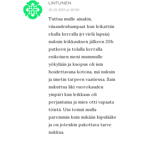
LINTUNEN
26.10.2015 at 16:00
Tuttua mulle ainakin,
viisaudenhampaat kun leikattiin
ekalla kerralla (ei vielä lapsia)
nukuin leikkauksen jälkeen 20h
putkeen ja tolalla kerralla
esikoinen meni mummulle
yökylään ja kuopus oli isin
hoidettavana kotona, mä nukuin
ja imetin tarpeen vaatiessa. Sain
nukuttua liki vuorokauden
ympäri kun leikkaus oli
perjantaina ja mies otti vapaata
töistä. Uni toimii mulla
paremmin kuin mikään kipulääke
ja on jotenkin pakottava tarve
nukkua.