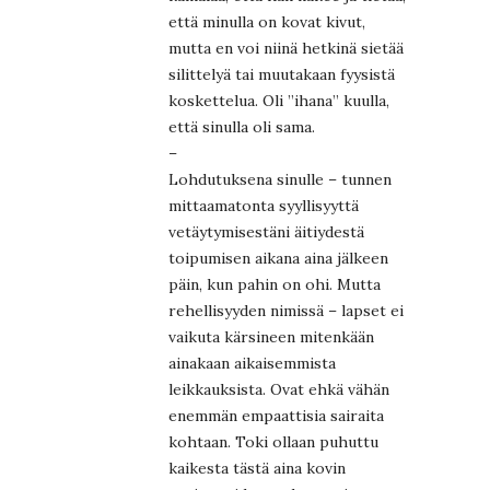
että minulla on kovat kivut,
mutta en voi niinä hetkinä sietää
silittelyä tai muutakaan fyysistä
koskettelua. Oli ”ihana” kuulla,
että sinulla oli sama.
–
Lohdutuksena sinulle – tunnen
mittaamatonta syyllisyyttä
vetäytymisestäni äitiydestä
toipumisen aikana aina jälkeen
päin, kun pahin on ohi. Mutta
rehellisyyden nimissä – lapset ei
vaikuta kärsineen mitenkään
ainakaan aikaisemmista
leikkauksista. Ovat ehkä vähän
enemmän empaattisia sairaita
kohtaan. Toki ollaan puhuttu
kaikesta tästä aina kovin