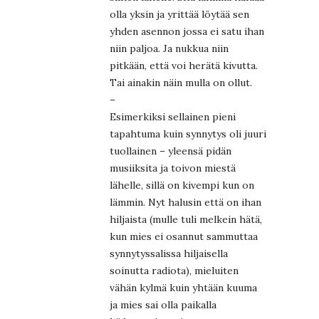
olla yksin ja yrittää löytää sen
yhden asennon jossa ei satu ihan
niin paljoa. Ja nukkua niin
pitkään, että voi herätä kivutta.
Tai ainakin näin mulla on ollut.
–
Esimerkiksi sellainen pieni
tapahtuma kuin synnytys oli juuri
tuollainen – yleensä pidän
musiiksita ja toivon miestä
lähelle, sillä on kivempi kun on
lämmin. Nyt halusin että on ihan
hiljaista (mulle tuli melkein hätä,
kun mies ei osannut sammuttaa
synnytyssalissa hiljaisella
soinutta radiota), mieluiten
vähän kylmä kuin yhtään kuuma
ja mies sai olla paikalla