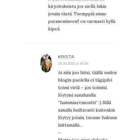
kirjoituksista jos siellä lukis
jotain tästä. Tsemppiä sinne
paranemiseen!! on varmasti kyllä
kipeä.
KRISTA
26.10.2015 at 16:56
Ai niin joo hitsi, täällä uuden
blogin puolella ei tägipilvi
toimi vielä – jos toimisi,
löytyisi sanahaulla
”hammasremontti” :) Sillä
sanalla luultavasti kuitenkin
löytyy jotain, tuonne hakuun
laittamalla…
–
Mutta joo, mun alaleuka