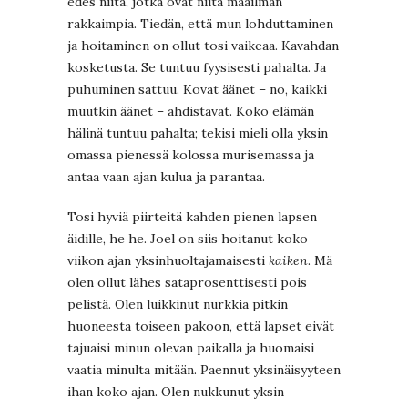
edes niitä, jotka ovat niitä maailman
rakkaimpia. Tiedän, että mun lohduttaminen
ja hoitaminen on ollut tosi vaikeaa. Kavahdan
kosketusta. Se tuntuu fyysisesti pahalta. Ja
puhuminen sattuu. Kovat äänet – no, kaikki
muutkin äänet – ahdistavat. Koko elämän
hälinä tuntuu pahalta; tekisi mieli olla yksin
omassa pienessä kolossa murisemassa ja
antaa vaan ajan kulua ja parantaa.
Tosi hyviä piirteitä kahden pienen lapsen
äidille, he he. Joel on siis hoitanut koko
viikon ajan yksinhuoltajamaisesti
kaiken
. Mä
olen ollut lähes sataprosenttisesti pois
pelistä. Olen luikkinut nurkkia pitkin
huoneesta toiseen pakoon, että lapset eivät
tajuaisi minun olevan paikalla ja huomaisi
vaatia minulta mitään. Paennut yksinäisyyteen
ihan koko ajan. Olen nukkunut yksin