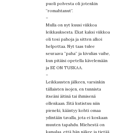
puoli polvesta oli jotenkin
”romahtanut”.
–
Mulla on nyt kuusi viikkoa
leikkauksesta. Ekat kaksi viikkoa
oli tosi pahoja ja sitten alkoi
helpottaa. Nyt taas tulee
seuraava ”paha” ja kivulias vaihe,
kun pitäisi opetella kävelemään
ja SE ON TUSKAA.
–
Leikkausten jälkeen, varsinkin
tällaisten isojen, en tunnista
itseäni äitinä tai ihmisenä
ollenkaan. Sitä kutistuu niin
pieneki, kääntyy kohti omaa
ydintään tavalla, jota ei koskaan
muuten tapahdu. Miehestä on
kamalaa, että hän näkee ja tietää,