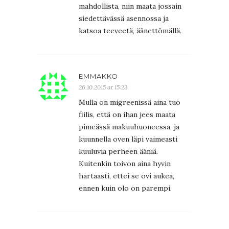
mahdollista, niin maata jossain
siedettävässä asennossa ja
katsoa teeveetä, äänettömällä.
EMMAKKO
26.10.2015 at 15:23
Mulla on migreenissä aina tuo
fiilis, että on ihan jees maata
pimeässä makuuhuoneessa, ja
kuunnella oven läpi vaimeasti
kuuluvia perheen ääniä.
Kuitenkin toivon aina hyvin
hartaasti, ettei se ovi aukea,
ennen kuin olo on parempi.