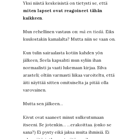
Yksi niistä keskeisistä on tietysti se, että
miten lapset ovat reagoineet tähän
kaikkeen
.
Mun rehellinen vastaus on:
mä en tiedä
. Eiks
kuulostakin kamalalta? Mutta niin se vaan on.
Kun tulin sairaalasta kotiin kahden yön
jälkeen, Seela kapsahti mun syliin ihan
normaalisti ja vaati lukemaan kirjaa. Silva
arasteli; oltiin varmasti liikaa varoiteltu, että
äiti näyttää sitten omituiselta ja pitää olla
varovainen.
Mutta sen jälkeen…
Kivut ovat saaneet minut sulkeutumaan
itseeni. Se jotenkin… …erakoittaa. (onko se
sana?) Ei pysty eikä jaksa muita ihmisiä. Ei