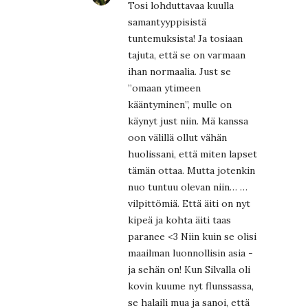
Tosi lohduttavaa kuulla
samantyyppisistä
tuntemuksista! Ja tosiaan
tajuta, että se on varmaan
ihan normaalia. Just se
”omaan ytimeen
kääntyminen”, mulle on
käynyt just niin. Mä kanssa
oon välillä ollut vähän
huolissani, että miten lapset
tämän ottaa. Mutta jotenkin
nuo tuntuu olevan niin… …
vilpittömiä. Että äiti on nyt
kipeä ja kohta äiti taas
paranee <3 Niin kuin se olisi
maailman luonnollisin asia -
ja sehän on! Kun Silvalla oli
kovin kuume nyt flunssassa,
se halaili mua ja sanoi, että