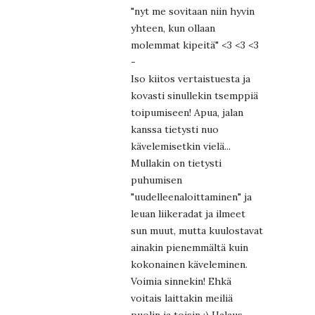
"nyt me sovitaan niin hyvin
yhteen, kun ollaan
molemmat kipeitä" <3 <3 <3
-
Iso kiitos vertaistuesta ja
kovasti sinullekin tsemppiä
toipumiseen! Apua, jalan
kanssa tietysti nuo
kävelemisetkin vielä...
Mullakin on tietysti
puhumisen
"uudelleenaloittaminen" ja
leuan liikeradat ja ilmeet
sun muut, mutta kuulostavat
ainakin pienemmältä kuin
kokonainen käveleminen.
Voimia sinnekin! Ehkä
voitais laittakin meiliä
puolin ja toisin :) Halaus