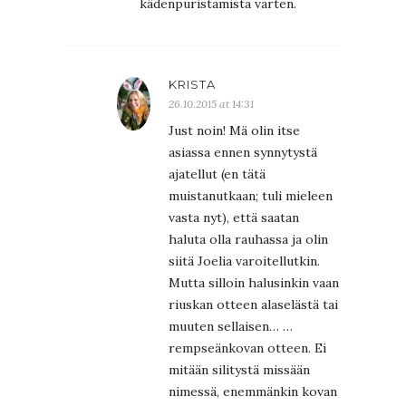
kädenpuristamista varten.
KRISTA
26.10.2015 at 14:31
Just noin! Mä olin itse
asiassa ennen synnytystä
ajatellut (en tätä
muistanutkaan; tuli mieleen
vasta nyt), että saatan
haluta olla rauhassa ja olin
siitä Joelia varoitellutkin.
Mutta silloin halusinkin vaan
riuskan otteen alaselästä tai
muuten sellaisen… …
rempseänkovan otteen. Ei
mitään silitystä missään
nimessä, enemmänkin kovan