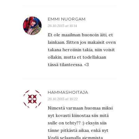
EMMI NUORGAM
26.10.2015 at 16:14
Et ole maailman huonoin äiti, et
lainkaan. Sitten jos makaisit oven
takana heroiinin takia, niin voisit
ollakin, mutta et todellakaan
tässä tilanteessa. <3
HAMMASHOITAJA
26.10.2015 at 16:22
Nimestä varmaan huomaa miksi
nyt kovasti kiinostaa siis mitä
sulle on tehty?? :) eksyin siis
tänne pitkästä aikaa, enkä nyt
löydä selaamalla aiemmista