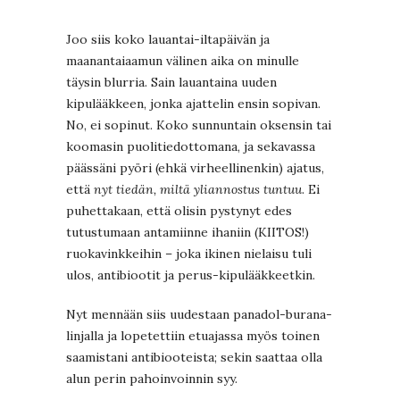
Joo siis koko lauantai-iltapäivän ja
maanantaiaamun välinen aika on minulle
täysin blurria. Sain lauantaina uuden
kipulääkkeen, jonka ajattelin ensin sopivan.
No, ei sopinut. Koko sunnuntain oksensin tai
koomasin puolitiedottomana, ja sekavassa
päässäni pyöri (ehkä virheellinenkin) ajatus,
että
nyt tiedän, miltä yliannostus tuntuu
. Ei
puhettakaan, että olisin pystynyt edes
tutustumaan antamiinne ihaniin (KIITOS!)
ruokavinkkeihin – joka ikinen nielaisu tuli
ulos, antibiootit ja perus-kipulääkkeetkin.
Nyt mennään siis uudestaan panadol-burana-
linjalla ja lopetettiin etuajassa myös toinen
saamistani antibiooteista; sekin saattaa olla
alun perin pahoinvoinnin syy.