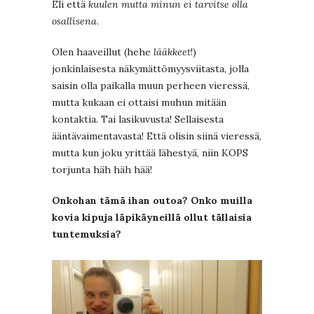
Eli että
kuulen mutta minun ei tarvitse olla
osallisena
.
Olen haaveillut (hehe
lääkkeet
!)
jonkinlaisesta näkymättömyysviitasta, jolla
saisin olla paikalla muun perheen vieressä,
mutta kukaan ei ottaisi muhun mitään
kontaktia. Tai lasikuvusta! Sellaisesta
ääntävaimentavasta! Että olisin siinä vieressä,
mutta kun joku yrittää lähestyä, niin KOPS
torjunta häh häh hää!
Onkohan tämä ihan outoa? Onko muilla
kovia kipuja läpikäyneillä ollut tällaisia
tuntemuksia?