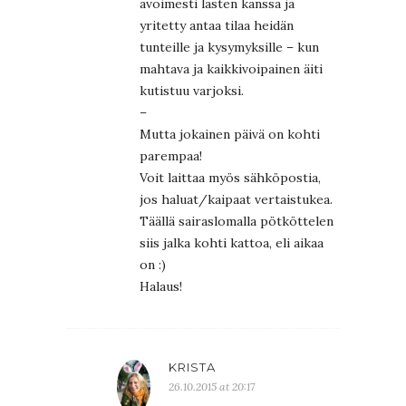
avoimesti lasten kanssa ja
yritetty antaa tilaa heidän
tunteille ja kysymyksille – kun
mahtava ja kaikkivoipainen äiti
kutistuu varjoksi.
–
Mutta jokainen päivä on kohti
parempaa!
Voit laittaa myös sähköpostia,
jos haluat/kaipaat vertaistukea.
Täällä sairaslomalla pötköttelen
siis jalka kohti kattoa, eli aikaa
on :)
Halaus!
KRISTA
26.10.2015 at 20:17