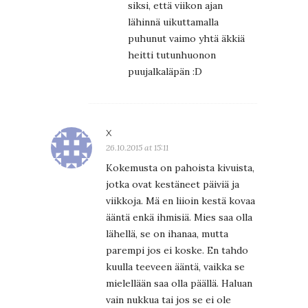
siksi, että viikon ajan
lähinnä uikuttamalla
puhunut vaimo yhtä äkkiä
heitti tutunhuonon
puujalkaläpän :D
X
26.10.2015 at 15:11
Kokemusta on pahoista kivuista,
jotka ovat kestäneet päiviä ja
viikkoja. Mä en liioin kestä kovaa
ääntä enkä ihmisiä. Mies saa olla
lähellä, se on ihanaa, mutta
parempi jos ei koske. En tahdo
kuulla teeveen ääntä, vaikka se
mielellään saa olla päällä. Haluan
vain nukkua tai jos se ei ole