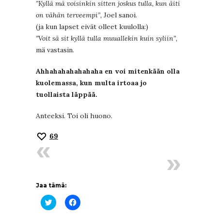
”Kyllä mä voisinkin sitten joskus tulla, kun äiti
on vähän terveempi”,
Joel sanoi.
(ja kun lapset eivät olleet kuulolla:)
”Voit sä sit kyllä tulla muuallekin kuin syliin”,
mä vastasin.
Ahhahahahahahaha en voi mitenkään olla
kuolemassa, kun multa irtoaa jo
tuollaista läppää.
Anteeksi. Toi oli huono.
69
Jaa tämä:
Jaa
Jaa
Twitterissä(Avautuu
Facebookissa(Avautuu
uudessa
uudessa