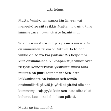
…ja totuus.
Mutta. Voinkohan sanoa tän ääneen vai
meneekö se siitä rikki? Mutta
ihan niin kuin
käänne parempaan olisi jo tapahtunut
.
Se on varmasti osin myös päänsisäinen:
että
ensimmäinen viikko on takana
. Ja toinen
viikko on
totta kai
(onhan?!?!?) helpompi
kuin ensimmäinen. Viikonpäivät ja viikot ovat
tietysti keinotekoisia yksiköitä; miksi niitä
muuten on juuri seitsemän? Sen, että
leikkauksesta on kulunut seitsemän
ensimmäistä päivää ja yötä ei pitäisi olla sen
kummempi rajapyyki kuin sen, että siitä olisi
kulunut kuusi tai kahdeksan päivää.
Mutta se
tuntuu
siltä.