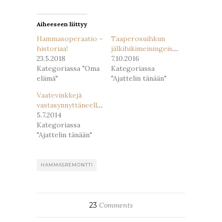
ikkunassa)
ikkunassa)
Aiheeseen liittyy
Hammasoperaatio –
Taaperosuihkun
historiaa!
jälkihikimeiningeissä
23.5.2018
7.10.2016
Kategoriassa "Oma
Kategoriassa
elämä"
"Ajattelin tänään"
Vaatevinkkejä
vastasynnyttäneelle?
5.7.2014
Kategoriassa
"Ajattelin tänään"
HAMMASREMONTTI
23
Comments