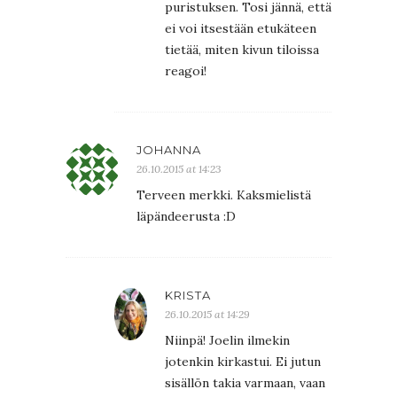
puristuksen. Tosi jännä, että
ei voi itsestään etukäteen
tietää, miten kivun tiloissa
reagoi!
JOHANNA
26.10.2015 at 14:23
Terveen merkki. Kaksmielistä
läpändeerusta :D
KRISTA
26.10.2015 at 14:29
Niinpä! Joelin ilmekin
jotenkin kirkastui. Ei jutun
sisällön takia varmaan, vaan