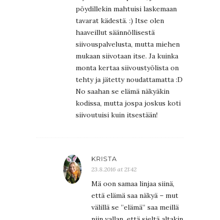
pöydillekin mahtuisi laskemaan
tavarat kädestä. :) Itse olen
haaveillut säännöllisestä
siivouspalvelusta, mutta miehen
mukaan siivotaan itse. Ja kuinka
monta kertaa siivoustyölista on
tehty ja jätetty noudattamatta :D
No saahan se elämä näkyäkin
kodissa, mutta jospa joskus koti
siivoutuisi kuin itsestään!
KRISTA
23.8.2016 at 21:42
Mä oon samaa linjaa siinä,
että elämä saa näkyä – mut
välillä se ”elämä” saa meillä
niin vallan, että sieltä altakin