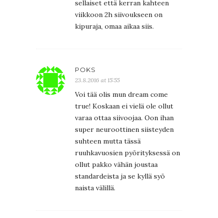
sellaiset että kerran kahteen
viikkoon 2h siivoukseen on
kipuraja, omaa aikaa siis.
POKS
23.8.2016 at 15:55
Voi tää olis mun dream come
true! Koskaan ei vielä ole ollut
varaa ottaa siivoojaa. Oon ihan
super neuroottinen siisteyden
suhteen mutta tässä
ruuhkavuosien pyörityksessä on
ollut pakko vähän joustaa
standardeista ja se kyllä syö
naista välillä.