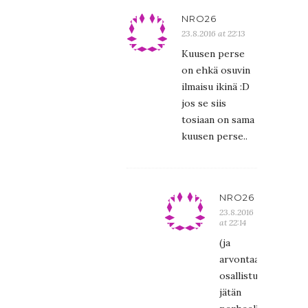
NRO26
23.8.2016 at 22:13
Kuusen perse
on ehkä osuvin
ilmaisu ikinä :D
jos se siis
tosiaan on sama
kuusen perse..
NRO26
23.8.2016
at 22:14
(ja
arvontaan
osallistumisen
jätän