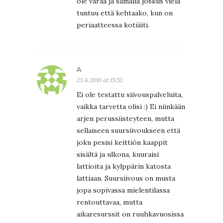
ole varaa ja samalla joskus vielä
tuntuu että kehtaako, kun on
periaatteessa kotiäiti.
A
23.8.2016 at 15:52
Ei ole testattu siivouspalveluita,
vaikka tarvetta olisi :) Ei niinkään
arjen perussiisteyteen, mutta
sellaiseen suursiivoukseen että
joku pesisi keittiön kaappit
sisältä ja ulkona, kuuraisi
lattioita ja kylppärin katosta
lattiaan. Suursiivous on musta
jopa sopivassa mielentilassa
rentouttavaa, mutta
aikaresurssit on ruuhkavuosissa