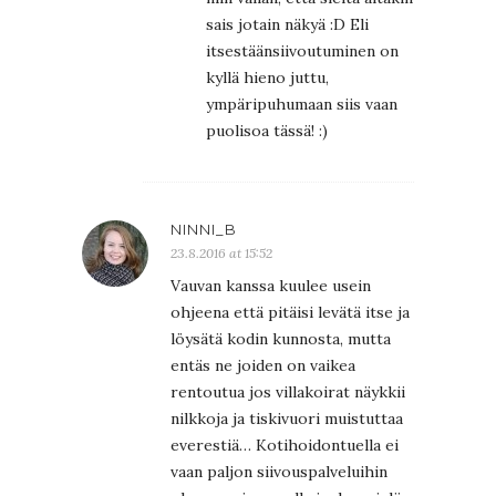
sais jotain näkyä :D Eli
itsestäänsiivoutuminen on
kyllä hieno juttu,
ympäripuhumaan siis vaan
puolisoa tässä! :)
NINNI_B
23.8.2016 at 15:52
Vauvan kanssa kuulee usein
ohjeena että pitäisi levätä itse ja
löysätä kodin kunnosta, mutta
entäs ne joiden on vaikea
rentoutua jos villakoirat näykkii
nilkkoja ja tiskivuori muistuttaa
everestiä… Kotihoidontuella ei
vaan paljon siivouspalveluihin