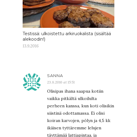
Testissä: ulkoistettu arkiruokalista (sisältää
alekoodin!)
13.9.2016
SANNA
23.8.2016 at 15:51
Olisipas ihana saapua kotiin
vaikka pitkältä ulkoilulta
perheen kanssa, kun koti olisikin
siistinä odottamassa. Ei olisi
koiran karvojen, pölyn ja 4,5 kk
ikäisen tyttäremme lelujen
täyttämää lattiapintaa, ja