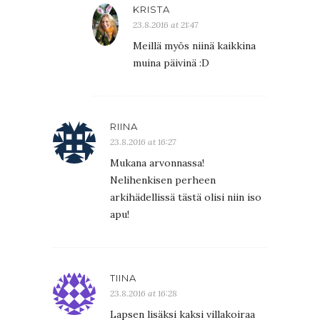
KRISTA
23.8.2016 at 21:47
Meillä myös niinä kaikkina
muina päivinä :D
RIINA
23.8.2016 at 16:27
Mukana arvonnassa!
Nelihenkisen perheen
arkihädellissä tästä olisi niin iso
apu!
TIINA
23.8.2016 at 16:28
Lapsen lisäksi kaksi villakoiraa