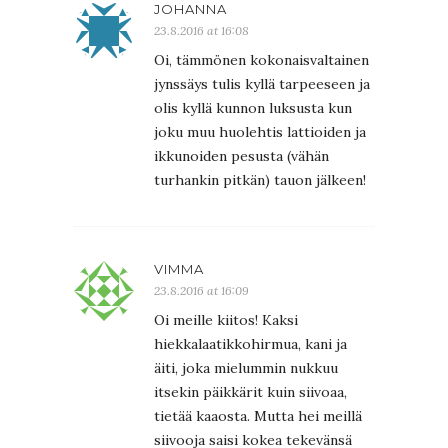
JOHANNA
23.8.2016 at 16:08
Oi, tämmönen kokonaisvaltainen
jynssäys tulis kyllä tarpeeseen ja
olis kyllä kunnon luksusta kun
joku muu huolehtis lattioiden ja
ikkunoiden pesusta (vähän
turhankin pitkän) tauon jälkeen!
VIMMA
23.8.2016 at 16:09
Oi meille kiitos! Kaksi
hiekkalaatikkohirmua, kani ja
äiti, joka mielummin nukkuu
itsekin päikkärit kuin siivoaa,
tietää kaaosta. Mutta hei meillä
siivooja saisi kokea tekevänsä