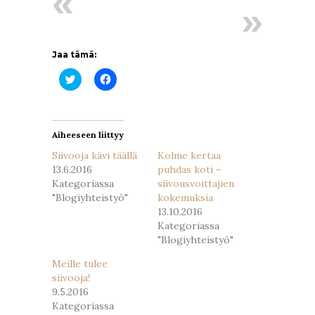
Jaa tämä:
Jaa
Jaa
Twitterissä(Avautuu
Facebookissa(Avautuu
uudessa
uudessa
ikkunassa)
ikkunassa)
Aiheeseen liittyy
Siivooja kävi täällä
Kolme kertaa
13.6.2016
puhdas koti –
Kategoriassa
siivousvoittajien
"Blogiyhteistyö"
kokemuksia
13.10.2016
Kategoriassa
"Blogiyhteistyö"
Meille tulee
siivooja!
9.5.2016
Kategoriassa