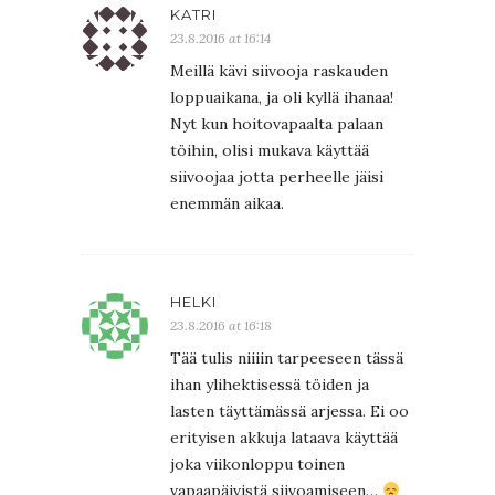
KATRI
23.8.2016 at 16:14
Meillä kävi siivooja raskauden
loppuaikana, ja oli kyllä ihanaa!
Nyt kun hoitovapaalta palaan
töihin, olisi mukava käyttää
siivoojaa jotta perheelle jäisi
enemmän aikaa.
HELKI
23.8.2016 at 16:18
Tää tulis niiiin tarpeeseen tässä
ihan ylihektisessä töiden ja
lasten täyttämässä arjessa. Ei oo
erityisen akkuja lataava käyttää
joka viikonloppu toinen
vapaapäivistä siivoamiseen…