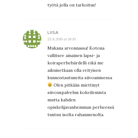
työtä jolla on tarkoitus!
LIISA
23.8.2016 at 16:10
Mukana arvonnassa! Kotona
vallitsee ainainen lapsi- ja
koiraperhehärdelli eikä me
aikuisetkaan olla erityisen
kunnostautuneita siivoamisessa
Olen pitkään miettinyt
siivouspalvelun kokeilemista
mutta kahden
opiskelijavanhemman perheessä
tuntuu isolta rahanmenolta.