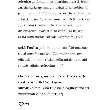
jotenkin pitämään kotia kauheen yksityisenä
paikkana ja no suuren tarkastelun kohteena
(tiedättehän että vieraat arvostelee). Varmaan
siksi, kun meillä ei koskaan sisustettu ja kotiin
sai kutsua kavereita todella harvoin. Jos
arvontaonni suosisi niin ehkä pääsisin yli
tästä mun vieras-siivoja kammostani :D”
sekä
Tuulia
, joka kommentoi: ”
Voi onnetar
suosi mua kerrankin! Tän palkinnon mä
oikeasti haluan! Yksinhuoltajaäidin elämää
taitais vähän helpottaa… =)”
Onnea, onnea, onnea – ja kiitos kaikille
osallistuneille!
Voittajien
siivouskokemuksia tulossa blogiin varmasti
muutaman viikon kuluttua :)
23