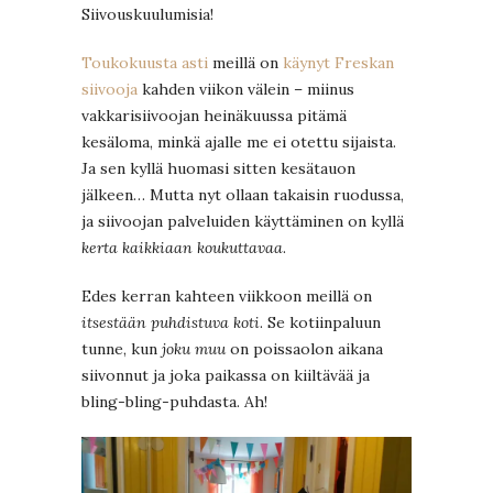
Siivouskuulumisia!
Toukokuusta asti
meillä on
käynyt Freskan
siivooja
kahden viikon välein – miinus
vakkarisiivoojan heinäkuussa pitämä
kesäloma, minkä ajalle me ei otettu sijaista.
Ja sen kyllä huomasi sitten kesätauon
jälkeen… Mutta nyt ollaan takaisin ruodussa,
ja siivoojan palveluiden käyttäminen on kyllä
kerta kaikkiaan koukuttavaa
.
Edes kerran kahteen viikkoon meillä on
itsestään puhdistuva koti
. Se kotiinpaluun
tunne, kun
joku muu
on poissaolon aikana
siivonnut ja joka paikassa on kiiltävää ja
bling-bling-puhdasta. Ah!