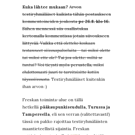
Kuka lähtee mukaan?
Arvon
testiryhmäläiset kaikista tähän postaukseen
kommentoineiden joukosta
pe 26.8. klo 16.
Siihen mennessä siis osallistukaa
kertomalla kommentissa jotain siivoukseen
liittyvää. Vaikka että
oletteko koskaan
testanneet siivouspalveluita – tai miksi olette
tai miksi ette ole?
Tai jos olette:
miltä se
tuntui?
Voi tieysti myös perustella,
miksi
ehdottomasti juuri te tarvitsisitte kotiin
täysssiivousta.
Testiryhmäläiset kuitenkin
ihan arvon :)
Freskan toiminta-alue on tällä
hetkellä
pääkaupunkiseudulla, Turussa ja
Tampereella
, eli sen verran (valitettavasti!)
tässä on pakko rajoittaa testiryhmäläisten
maantieteellistä sijaintia. Freskan