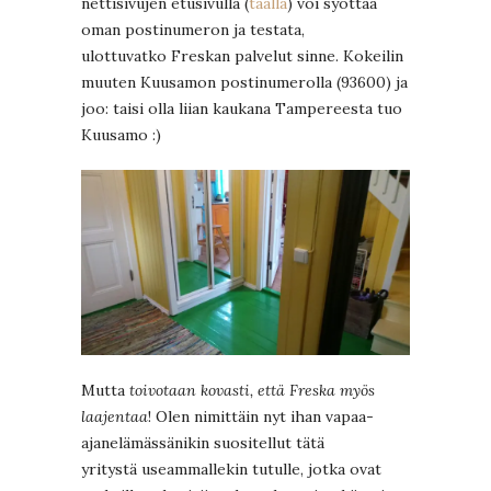
nettisivujen etusivulla (
täällä
) voi syöttää
oman postinumeron ja testata,
ulottuvatko Freskan palvelut sinne. Kokeilin
muuten Kuusamon postinumerolla (93600) ja
joo: taisi olla liian kaukana Tampereesta tuo
Kuusamo :)
Mutta
toivotaan kovasti, että Freska myös
laajentaa
! Olen nimittäin nyt ihan vapaa-
ajanelämässänikin suositellut tätä
yritystä useammallekin tutulle, jotka ovat