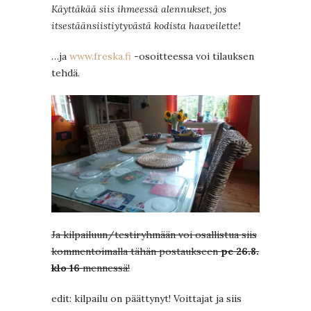
Käyttäkää siis ihmeessä alennukset, jos
itsestäänsiistiytyvästä kodista haaveilette!
…ja
www.freska.fi
-osoitteessa voi tilauksen
tehdä.
Ja kilpailuun/testiryhmään voi osallistua siis
kommentoimalla tähän postaukseen
pe 26.8.
klo 16
mennessä!
edit: kilpailu on päättynyt! Voittajat ja siis