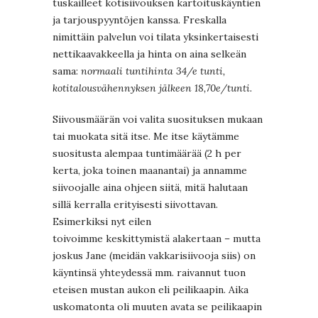
tuskailleet kotisiivouksen kartoituskäyntien
ja tarjouspyyntöjen kanssa. Freskalla
nimittäin palvelun voi tilata yksinkertaisesti
nettikaavakkeella ja hinta on aina selkeän
sama:
normaali tuntihinta 34/e tunti,
kotitalousvähennyksen jälkeen 18,70e/tunti.
Siivousmäärän voi valita suosituksen mukaan
tai muokata sitä itse. Me itse käytämme
suositusta alempaa tuntimäärää (2 h per
kerta, joka toinen maanantai) ja annamme
siivoojalle aina ohjeen siitä, mitä halutaan
sillä kerralla erityisesti siivottavan.
Esimerkiksi nyt eilen
toivoimme keskittymistä alakertaan – mutta
joskus Jane (meidän vakkarisiivooja siis) on
käyntinsä yhteydessä mm. raivannut tuon
eteisen mustan aukon eli peilikaapin. Aika
uskomatonta oli muuten avata se peilikaapin