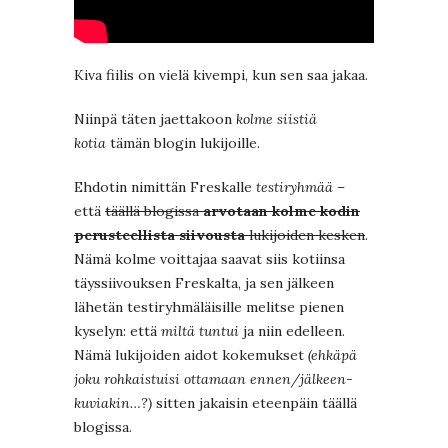
Kiva fiilis on vielä kivempi, kun sen saa jakaa.
Niinpä täten jaettakoon
kolme siistiä
kotia
tämän blogin lukijoille.
Ehdotin nimittän Freskalle
testiryhmää
–
että
täällä blogissa
arvotaan kolme kodin
perusteellista siivousta
lukijoiden kesken
.
Nämä kolme voittajaa saavat siis kotiinsa
täyssiivouksen Freskalta, ja sen jälkeen
lähetän testiryhmäläisille melitse pienen
kyselyn: että
miltä tuntui
ja niin edelleen.
Nämä lukijoiden aidot kokemukset
(ehkäpä
joku rohkaistuisi ottamaan ennen/jälkeen-
kuviakin…?)
sitten jakaisin eteenpäin täällä
blogissa.