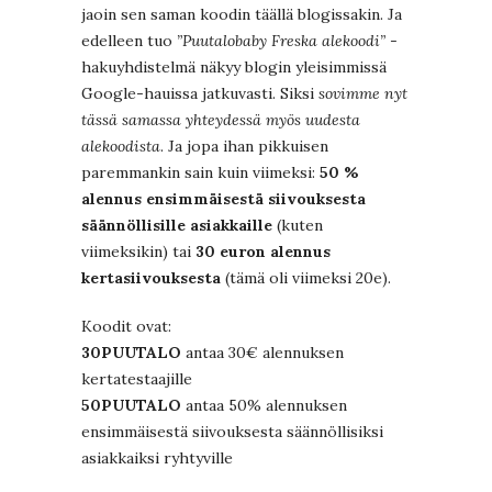
jaoin sen saman koodin täällä blogissakin. Ja
edelleen tuo
”Puutalobaby Freska alekoodi”
-
hakuyhdistelmä näkyy blogin yleisimmissä
Google-hauissa jatkuvasti. Siksi
sovimme nyt
tässä samassa yhteydessä myös uudesta
alekoodista
. Ja jopa ihan pikkuisen
paremmankin sain kuin viimeksi:
50 %
alennus ensimmäisestä siivouksesta
säännöllisille asiakkaille
(kuten
viimeksikin) tai
30 euron alennus
kertasiivouksesta
(tämä oli viimeksi 20e).
Koodit ovat:
30PUUTALO
antaa 30€ alennuksen
kertatestaajille
50PUUTALO
antaa 50% alennuksen
ensimmäisestä siivouksesta säännöllisiksi
asiakkaiksi ryhtyville