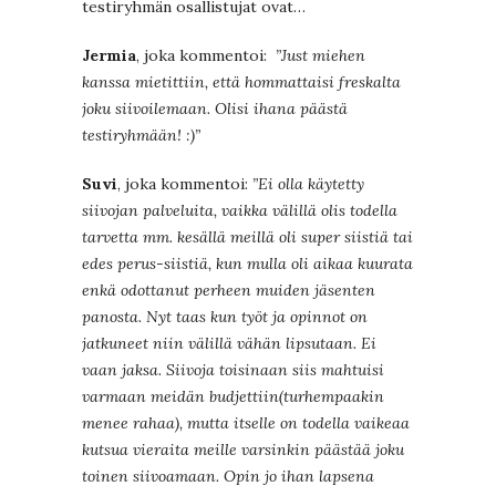
testiryhmän osallistujat ovat…
Jermia
, joka kommentoi:
”Just miehen
kanssa mietittiin, että hommattaisi freskalta
joku siivoilemaan. Olisi ihana päästä
testiryhmään! :)”
Suvi
, joka kommentoi:
”Ei olla käytetty
siivojan palveluita, vaikka välillä olis todella
tarvetta mm. kesällä meillä oli super siistiä tai
edes perus-siistiä, kun mulla oli aikaa kuurata
enkä odottanut perheen muiden jäsenten
panosta. Nyt taas kun työt ja opinnot on
jatkuneet niin välillä vähän lipsutaan. Ei
vaan jaksa. Siivoja toisinaan siis mahtuisi
varmaan meidän budjettiin(turhempaakin
menee rahaa), mutta itselle on todella vaikeaa
kutsua vieraita meille varsinkin päästää joku
toinen siivoamaan. Opin jo ihan lapsena