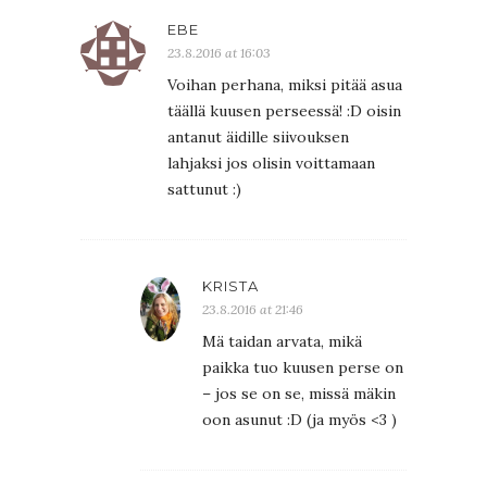
EBE
23.8.2016 at 16:03
Voihan perhana, miksi pitää asua
täällä kuusen perseessä! :D oisin
antanut äidille siivouksen
lahjaksi jos olisin voittamaan
sattunut :)
KRISTA
23.8.2016 at 21:46
Mä taidan arvata, mikä
paikka tuo kuusen perse on
– jos se on se, missä mäkin
oon asunut :D (ja myös <3 )