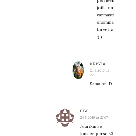
perheellisille,
joilla on
varmasti
enemmän
tarvetta
:) )
KRISTA
24.8.2016 at
22:33
Sama on :D
EBE
24.8.2016 at 21:07
Juurikin se
kuusen perse <3