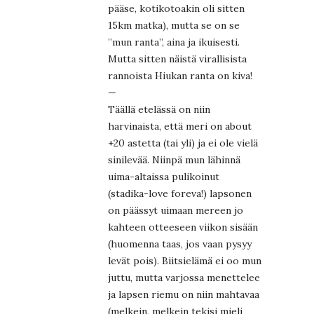
pääse, kotikotoakin oli sitten
15km matka), mutta se on se
”mun ranta”, aina ja ikuisesti.
Mutta sitten näistä virallisista
rannoista Hiukan ranta on kiva!
—
Täällä etelässä on niin
harvinaista, että meri on about
+20 astetta (tai yli) ja ei ole vielä
sinilevää. Niinpä mun lähinnä
uima-altaissa pulikoinut
(stadika-love foreva!) lapsonen
on päässyt uimaan mereen jo
kahteen otteeseen viikon sisään
(huomenna taas, jos vaan pysyy
levät pois). Biitsielämä ei oo mun
juttu, mutta varjossa menettelee
ja lapsen riemu on niin mahtavaa
(melkein, melkein tekisi mieli