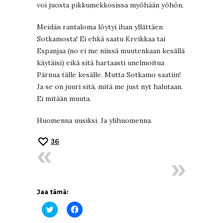
voi juosta pikkumekkosissa myöhään yöhön.
Meidän rantaloma löytyi ihan yllättäen
Sotkamosta! Ei ehkä saatu Kreikkaa tai
Espanjaa (no ei me niissä muutenkaan kesällä
käytäisi) eikä sitä hartaasti unelmoitua
Pärnua tälle kesälle. Mutta Sotkamo saatiin!
Ja se on juuri sitä, mitä me just nyt halutaan.
Ei mitään muuta.
Huomenna uusiksi. Ja ylihuomenna.
36
Jaa tämä:
Jaa
Jaa
Twitterissä(Avautuu
Facebookissa(Avautuu
uudessa
uudessa