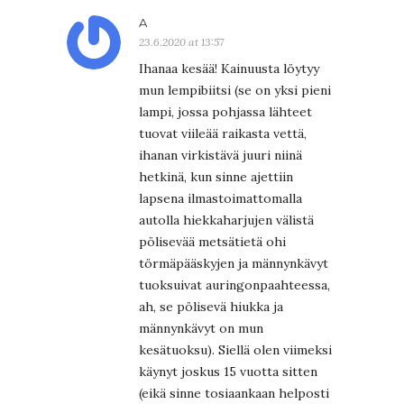
A
23.6.2020 at 13:57
Ihanaa kesää! Kainuusta löytyy
mun lempibiitsi (se on yksi pieni
lampi, jossa pohjassa lähteet
tuovat viileää raikasta vettä,
ihanan virkistävä juuri niinä
hetkinä, kun sinne ajettiin
lapsena ilmastoimattomalla
autolla hiekkaharjujen välistä
pölisevää metsätietä ohi
törmäpääskyjen ja männynkävyt
tuoksuivat auringonpaahteessa,
ah, se pölisevä hiukka ja
männynkävyt on mun
kesätuoksu). Siellä olen viimeksi
käynyt joskus 15 vuotta sitten
(eikä sinne tosiaankaan helposti