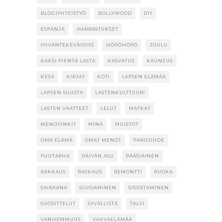
BLOGIYHTEISTYÖ
BOLLYWOOD
DIY
ESPANJA
HARRASTUKSET
HYVÄNTEKEVÄISYYS
HÖPÖHÖPÖ
JOULU
KAKSI PIENTÄ LASTA
KASVATUS
KAUNEUS
KESÄ
KIRJAT
KOTI
LAPSEN ELÄMÄÄ
LAPSEN SUUSTA
LASTENKULTTUURI
LASTEN VAATTEET
LELUT
MATKAT
MENOVINKIT
MINÄ
MUISTOT
OMA ELÄMÄ
OMAT MENOT
PARISUHDE
PUUTARHA
PÄIVÄN ASU
PÄÄSIÄINEN
RAKKAUS
RASKAUS
REMONTTI
RUOKA
SAIRAANA
SIIVOAMINEN
SISUSTAMINEN
SUOSITTELUT
SYVÄLLISTÄ
TALVI
VANHEMMUUS
VAUVAELÄMÄÄ