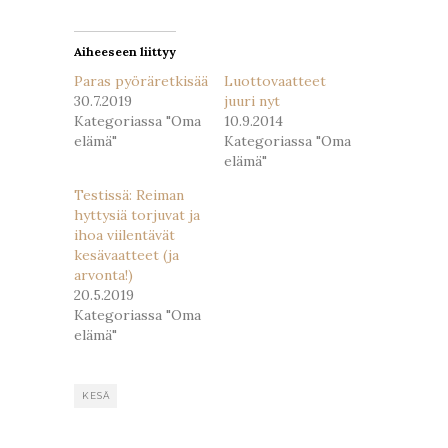
ikkunassa)
ikkunassa)
Aiheeseen liittyy
Paras pyöräretkisää
Luottovaatteet
30.7.2019
juuri nyt
Kategoriassa "Oma
10.9.2014
elämä"
Kategoriassa "Oma
elämä"
Testissä: Reiman
hyttysiä torjuvat ja
ihoa viilentävät
kesävaatteet (ja
arvonta!)
20.5.2019
Kategoriassa "Oma
elämä"
KESÄ