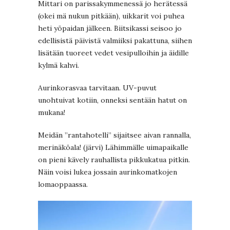
Mittari on parissakymmenessä jo herätessä
(okei mä nukun pitkään), uikkarit voi puhea
heti yöpaidan jälkeen. Biitsikassi seisoo jo
edellisistä päivistä valmiiksi pakattuna, siihen
lisätään tuoreet vedet vesipulloihin ja äidille
kylmä kahvi.
Aurinkorasvaa tarvitaan. UV-puvut
unohtuivat kotiin, onneksi sentään hatut on
mukana!
Meidän ”rantahotelli” sijaitsee aivan rannalla,
merinäköala! (järvi) Lähimmälle uimapaikalle
on pieni kävely rauhallista pikkukatua pitkin.
Näin voisi lukea jossain aurinkomatkojen
lomaoppaassa.