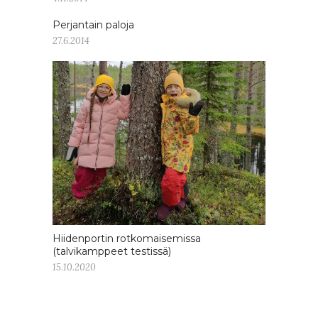
Perjantain paloja
27.6.2014
Hiidenportin rotkomaisemissa
(talvikamppeet testissä)
15.10.2020