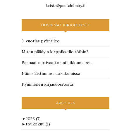
krista@puutalobaby.fi
UUSIMMAT KIRJOITUKSET
3-vuotias pyöräilee
Miten päädyin kirppikselle töihin?
Parhaat motivaattorini liikkumiseen
Näin säästimme ruokakuluissa
Kymmenen kirjasuositusta
ARCHIVES
▼
2026
(7)
►
toukokuu
(1)