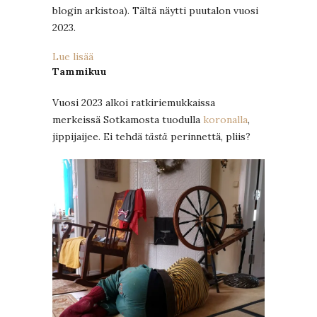
blogin arkistoa). Tältä näytti puutalon vuosi
2023.
:
Lue lisää
Puutalon
Tammikuu
vuosi
2023
Vuosi 2023 alkoi ratkiriemukkaissa
merkeissä Sotkamosta tuodulla
koronalla
,
jippijaijee. Ei tehdä
tästä
perinnettä, pliis?