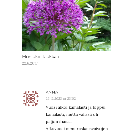
Mun ukot laukkaa
22.6.2017
ANNA
29.12.2023 at 23:02
Vuosi alkoi kamalasti ja loppui
kamalasti, mutta välissä oli
paljon ihanaa.
Alkuvuosi meni raskausvaivojen