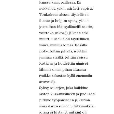
kanssa kamppaillessa. En
nukkunut, yskin, närästi, supisti.
Toukokuun alussa täydellisen
ihanan ja helpon synnytyksen,
josta ihan käsi sydämellä nautin,
voitteko uskoa(!) jälkeen arki
muuttui. Meillä oli täydellinen
vauva, minulla lomaa. Kesällä
pötköteltiin pihalla, istuttiin
jumissa sisällä, tehtiin reissu
Kotkaan ja hoidettiin uimiset
lähinnä oman pihan altaassa
(vaikka rakastan kyllä enemmän
avovesiä).
Syksy toi arjen, joka kaikkine
lasten kuskauksineen ja puolison
pitkine työpäivineen ja vauvan
sairaalareissuineen (tutkimuksia,
joissa ei löytynyt mitään) oli