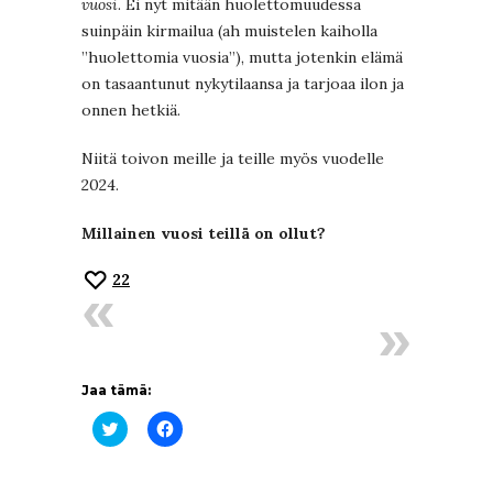
vuosi
. Ei nyt mitään huolettomuudessa
suinpäin kirmailua (ah muistelen kaiholla
”huolettomia vuosia”), mutta jotenkin elämä
on tasaantunut nykytilaansa ja tarjoaa ilon ja
onnen hetkiä.
Niitä toivon meille ja teille myös vuodelle
2024.
Millainen vuosi teillä on ollut?
22
Jaa tämä:
Jaa
Jaa
Twitterissä(Avautuu
Facebookissa(Avautuu
uudessa
uudessa
ikkunassa)
ikkunassa)