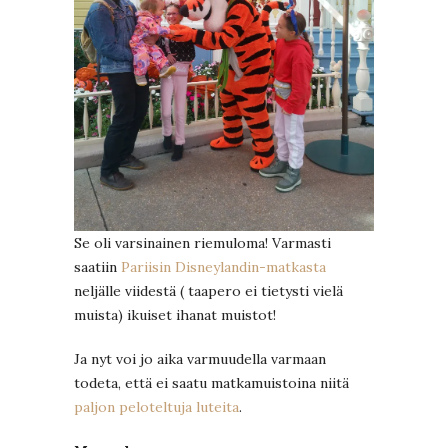
Se oli varsinainen riemuloma! Varmasti
saatiin
Pariisin Disneylandin-matkasta
neljälle viidestä ( taapero ei tietysti vielä
muista) ikuiset ihanat muistot!
Ja nyt voi jo aika varmuudella varmaan
todeta, että ei saatu matkamuistoina niitä
paljon peloteltuja luteita
.