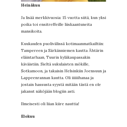
Heinäkuu
Ja lisää merkkivuosia: 15 vuotta siitä, kun yksi
poika toi ensitreffeille liiskaantuneita
mansikoita.
Kuukauden puolivälissä kotimaanmatkailtiin:
Tampereen ja Särkänniemen kautta Ähtärin
eläintarhaan, Tuurin kyläkaupassakin
käväistiin. Sieltä sukulaisten mökille,
Sotkamoon, ja takaisin Helsinkiin Joensuun ja
Lappeenrannan kautta. Oli iiiiiihanaa ja
jostain hassusta syystä mitään tästä en ole
jakanut näköjään blogiin asti.
Ilmeisesti oli liian kiire nauttia!
Elokuu