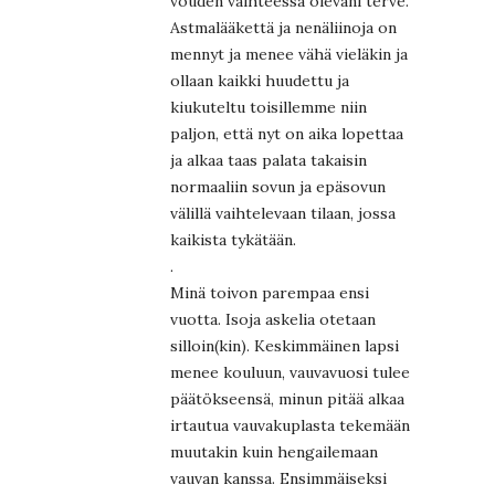
vouden vaihteessa olevani terve.
Astmalääkettä ja nenäliinoja on
mennyt ja menee vähä vieläkin ja
ollaan kaikki huudettu ja
kiukuteltu toisillemme niin
paljon, että nyt on aika lopettaa
ja alkaa taas palata takaisin
normaaliin sovun ja epäsovun
välillä vaihtelevaan tilaan, jossa
kaikista tykätään.
.
Minä toivon parempaa ensi
vuotta. Isoja askelia otetaan
silloin(kin). Keskimmäinen lapsi
menee kouluun, vauvavuosi tulee
päätökseensä, minun pitää alkaa
irtautua vauvakuplasta tekemään
muutakin kuin hengailemaan
vauvan kanssa. Ensimmäiseksi