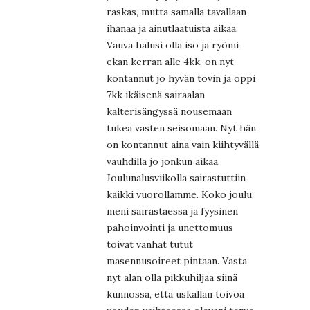
raskas, mutta samalla tavallaan
ihanaa ja ainutlaatuista aikaa.
Vauva halusi olla iso ja ryömi
ekan kerran alle 4kk, on nyt
kontannut jo hyvän tovin ja oppi
7kk ikäisenä sairaalan
kalterisängyssä nousemaan
tukea vasten seisomaan. Nyt hän
on kontannut aina vain kiihtyvällä
vauhdilla jo jonkun aikaa.
Joulunalusviikolla sairastuttiin
kaikki vuorollamme. Koko joulu
meni sairastaessa ja fyysinen
pahoinvointi ja unettomuus
toivat vanhat tutut
masennusoireet pintaan. Vasta
nyt alan olla pikkuhiljaa siinä
kunnossa, että uskallan toivoa