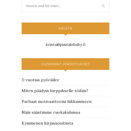
KRISTA
krista@puutalobaby.fi
UUSIMMAT KIRJOITUKSET
3-vuotias pyöräilee
Miten päädyin kirppikselle töihin?
Parhaat motivaattorini liikkumiseen
Näin säästimme ruokakuluissa
Kymmenen kirjasuositusta