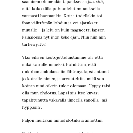
saaminen oli meidän tapauksessa
just sitä
,
mitä koko tällä pehmolelutempauksella
varmasti haetaankin. Koira todellakin toi
ihan välittömän lohdun ja vei ajatukset
muualle – ja lelu on kuin magneetti lapsen
kainalossa nyt
ihan koko ajan
. Niin niin niin
tärkeä juttu!
Yksi eilisen kestojutteluistamme oli, että
mikä koiralle nimeksi. Pohdittiin, että
onkohan ambulanssiin lähtenyt lapsi antanut
jo koiralle nimen, ja arvuuteltiin, mikä sen
koiran nimi oikein tulee olemaan.
Hyppy
taisi
olla mun ehdotus. Lapsi siis itse kuvasi
tapahtunutta vakavalla ilmeellä sanoilla ”mä
hyppäsin”.
Paljon muitakin nimiehdotuksia annettiin.