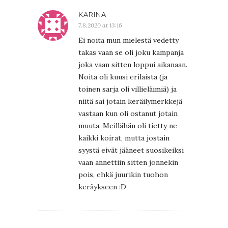
KARINA
7.8.2020 at 13:16
Ei noita mun mielestä vedetty
takas vaan se oli joku kampanja
joka vaan sitten loppui aikanaan.
Noita oli kuusi erilaista (ja
toinen sarja oli villieläimiä) ja
niitä sai jotain keräilymerkkejä
vastaan kun oli ostanut jotain
muuta. Meillähän oli tietty ne
kaikki koirat, mutta jostain
syystä eivät jääneet suosikeiksi
vaan annettiin sitten jonnekin
pois, ehkä juurikin tuohon
keräykseen :D