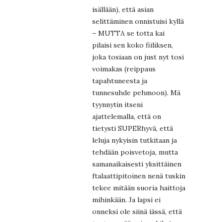
isällään), että asian
selittäminen onnistuisi kyllä
– MUTTA se totta kai
pilaisi sen koko fiiliksen,
joka tosiaan on just nyt tosi
voimakas (reippaus
tapahtuneesta ja
tunnesuhde pehmoon). Mä
tyynnytin itseni
ajattelemalla, että on
tietysti SUPERhyvä, että
leluja nykyisin tutkitaan ja
tehdään poisvetoja, mutta
samanaikaisesti yksittäinen
ftalaattipitoinen nenä tuskin
tekee mitään suoria haittoja
mihinkään. Ja lapsi ei
onneksi ole siinä iässä, että