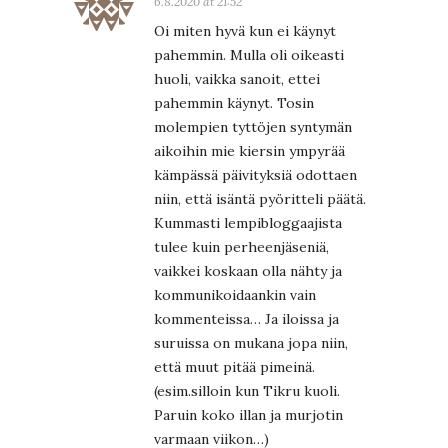
6.8.2020 at 21:52
Oi miten hyvä kun ei käynyt
pahemmin. Mulla oli oikeasti
huoli, vaikka sanoit, ettei
pahemmin käynyt. Tosin
molempien tyttöjen syntymän
aikoihin mie kiersin ympyrää
kämpässä päivityksiä odottaen
niin, että isäntä pyöritteli päätä.
Kummasti lempibloggaajista
tulee kuin perheenjäseniä,
vaikkei koskaan olla nähty ja
kommunikoidaankin vain
kommenteissa… Ja iloissa ja
suruissa on mukana jopa niin,
että muut pitää pimeinä.
(esim.silloin kun Tikru kuoli.
Paruin koko illan ja murjotin
varmaan viikon…)