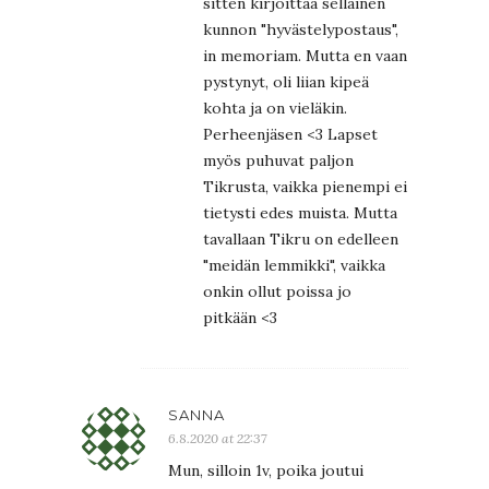
sitten kirjoittaa sellainen
kunnon "hyvästelypostaus",
in memoriam. Mutta en vaan
pystynyt, oli liian kipeä
kohta ja on vieläkin.
Perheenjäsen <3 Lapset
myös puhuvat paljon
Tikrusta, vaikka pienempi ei
tietysti edes muista. Mutta
tavallaan Tikru on edelleen
"meidän lemmikki", vaikka
onkin ollut poissa jo
pitkään <3
SANNA
6.8.2020 at 22:37
Mun, silloin 1v, poika joutui