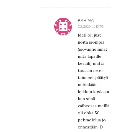
KARINA
7.8.2020 at 13:59
Meil oli just
noita isompia
(isovanhemmat
niitä lapsille
keräili) mutta
tosiaan ne ei
tainneet päätyä
mihinkään
leikkiin koskaan
kun siinä
vaiheessa meillä
oli ehkä 50
pehmolelua jo
ennestään :D