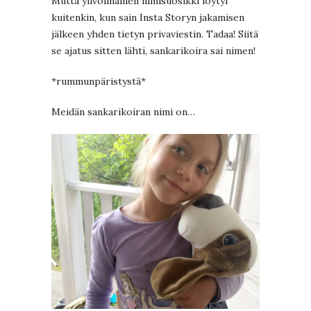
Mutta ylivoimainen nimisuosikki löytyi
kuitenkin, kun sain Insta Storyn jakamisen
jälkeen yhden tietyn privaviestin. Tadaa! Siitä
se ajatus sitten lähti, sankarikoira sai nimen!
*rummunpäristystä*
Meidän sankarikoiran nimi on…