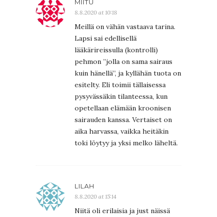
MIITU
8.8.2020 at 10:18
Meillä on vähän vastaava tarina.
Lapsi sai edellisellä
lääkärireissulla (kontrolli)
pehmon ”jolla on sama sairaus
kuin hänellä”, ja kyllähän tuota on
esitelty. Eli toimii tällaisessa
pysyvässäkin tilanteessa, kun
opetellaan elämään kroonisen
sairauden kanssa. Vertaiset on
aika harvassa, vaikka heitäkin
toki löytyy ja yksi melko läheltä.
LILAH
8.8.2020 at 15:14
Niitä oli erilaisia ja just näissä