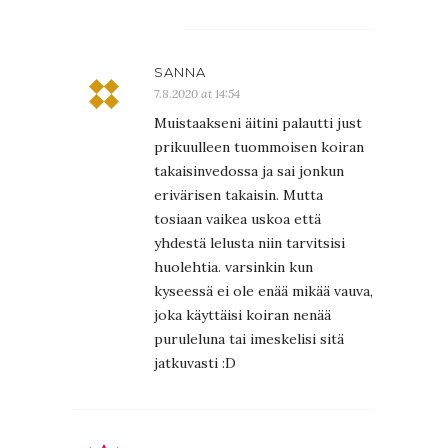
SANNA
7.8.2020 at 14:54
Muistaakseni äitini palautti just
prikuulleen tuommoisen koiran
takaisinvedossa ja sai jonkun
erivärisen takaisin. Mutta
tosiaan vaikea uskoa että
yhdestä lelusta niin tarvitsisi
huolehtia. varsinkin kun
kyseessä ei ole enää mikää vauva,
joka käyttäisi koiran nenää
puruleluna tai imeskelisi sitä
jatkuvasti :D