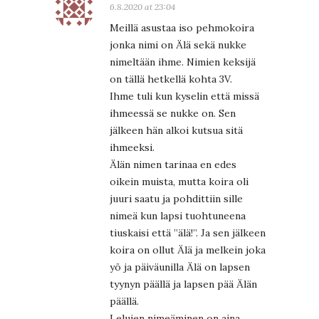
6.8.2020 at 23:04
Meillä asustaa iso pehmokoira
jonka nimi on Älä sekä nukke
nimeltään ihme. Nimien keksijä
on tällä hetkellä kohta 3V.
Ihme tuli kun kyselin että missä
ihmeessä se nukke on. Sen
jälkeen hän alkoi kutsua sitä
ihmeeksi.
Älän nimen tarinaa en edes
oikein muista, mutta koira oli
juuri saatu ja pohdittiin sille
nimeä kun lapsi tuohtuneena
tiuskaisi että ”älä!”. Ja sen jälkeen
koira on ollut Älä ja melkein joka
yö ja päiväunilla Älä on lapsen
tyynyn päällä ja lapsen pää Älän
päällä.
Lelujen nimeäminen on aina