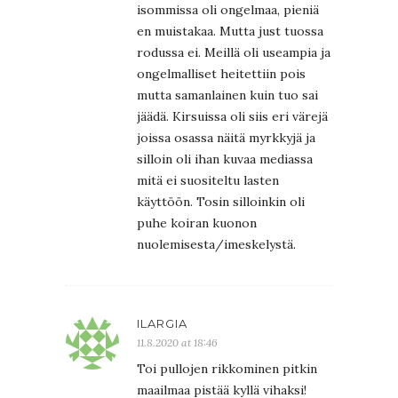
isommissa oli ongelmaa, pieniä
en muistakaa. Mutta just tuossa
rodussa ei. Meillä oli useampia ja
ongelmalliset heitettiin pois
mutta samanlainen kuin tuo sai
jäädä. Kirsuissa oli siis eri värejä
joissa osassa näitä myrkkyjä ja
silloin oli ihan kuvaa mediassa
mitä ei suositeltu lasten
käyttöön. Tosin silloinkin oli
puhe koiran kuonon
nuolemisesta/imeskelystä.
ILARGIA
11.8.2020 at 18:46
Toi pullojen rikkominen pitkin
maailmaa pistää kyllä vihaksi!