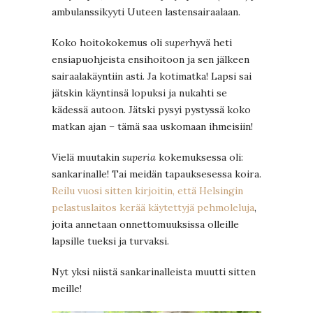
ambulanssikyyti Uuteen lastensairaalaan.
Koko hoitokokemus oli
super
hyvä heti
ensiapuohjeista ensihoitoon ja sen jälkeen
sairaalakäyntiin asti. Ja kotimatka! Lapsi sai
jätskin käyntinsä lopuksi ja nukahti se
kädessä autoon. Jätski pysyi pystyssä koko
matkan ajan – tämä saa uskomaan ihmeisiin!
Vielä muutakin
superia
kokemuksessa oli:
sankarinalle! Tai meidän tapauksesessa koira.
Reilu vuosi sitten kirjoitin, että Helsingin
pelastuslaitos kerää käytettyjä pehmoleluja
,
joita annetaan onnettomuuksissa olleille
lapsille tueksi ja turvaksi.
Nyt yksi niistä sankarinalleista muutti sitten
meille!