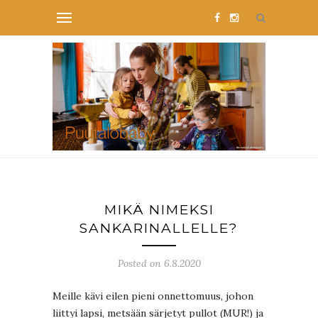
MIKÄ NIMEKSI
SANKARINALLELLE?
Posted on 6.8.2020
Meille kävi eilen pieni onnettomuus, johon
liittyi lapsi, metsään särjetyt pullot (MUR!) ja