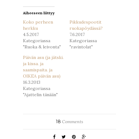
Aiheeseen liittyy
Koko perheen
Pikkudespootit
herkku
ruokapöydässä?
4.5.2017
7.6.2017
Kategoriassa
Kategoriassa
"Ruoka & leivonta"
"ravintolat"
Päivän asu (ja jätski.
ja kissa. ja
saamispaita. ja
OIKEA päivän asu)
16.3.2013
Kategoriassa
"Ajattelin tänään"
18
Comments