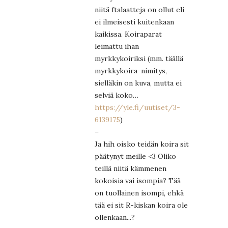
niitä ftalaatteja on ollut eli
ei ilmeisesti kuitenkaan
kaikissa. Koiraparat
leimattu ihan
myrkkykoiriksi (mm. täällä
myrkkykoira-nimitys,
sielläkin on kuva, mutta ei
selviä koko…
https://yle.fi/uutiset/3-
6139175
)
–
Ja hih oisko teidän koira sit
päätynyt meille <3 Oliko
teillä niitä kämmenen
kokoisia vai isompia? Tää
on tuollainen isompi, ehkä
tää ei sit R-kiskan koira ole
ollenkaan...?