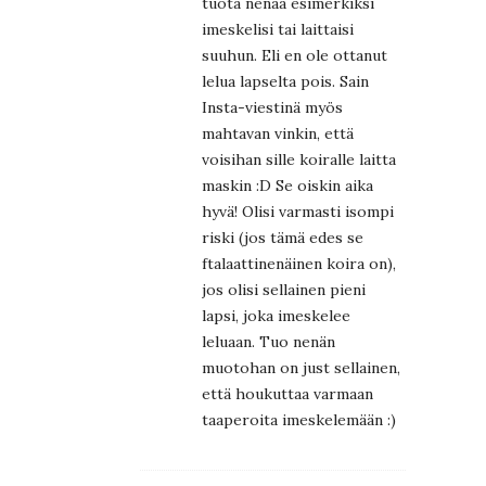
tuota nenää esimerkiksi
imeskelisi tai laittaisi
suuhun. Eli en ole ottanut
lelua lapselta pois. Sain
Insta-viestinä myös
mahtavan vinkin, että
voisihan sille koiralle laitta
maskin :D Se oiskin aika
hyvä! Olisi varmasti isompi
riski (jos tämä edes se
ftalaattinenäinen koira on),
jos olisi sellainen pieni
lapsi, joka imeskelee
leluaan. Tuo nenän
muotohan on just sellainen,
että houkuttaa varmaan
taaperoita imeskelemään :)