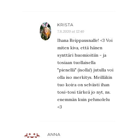
KRISTA
7.8.2020 at 12:40
Ihana Reippausnalle! <3 Voi
miten kiva, että hänen
synttäri huomioitiin - ja
tosiaan tuollaisella
"pienellä" (isolla!) jutulla voi
olla iso merkitys. Meilläkin
tuo koira on selvästi ihan
tosi-tosi tärkeä jo nyt, ns.
enemmän kuin pehmolelu
<3
ANNA