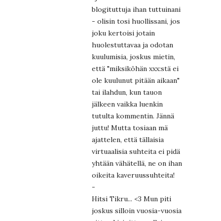
blogituttuja ihan tuttuinani
- olisin tosi huollissani, jos
joku kertoisi jotain
huolestuttavaa ja odotan
kuulumisia, joskus mietin,
että "miksiköhän xxx:stä ei
ole kuulunut pitään aikaan"
tai ilahdun, kun tauon
jälkeen vaikka luenkin
tutulta kommentin. Jännä
juttu! Mutta tosiaan mä
ajattelen, että tällaisia
virtuaalisia suhteita ei pidä
yhtään vähätellä, ne on ihan
oikeita kaveruussuhteita!
-
Hitsi Tikru... <3 Mun piti
joskus silloin vuosia-vuosia