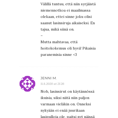
Välillä tuntuu, että niin syrjäistä
niemennotkoa ei maailmassa
olekaan, ettei sinne joku olisi
saanut lasinsiruja aikaiseksi. En
tajua, mikä siinä on.
–
Mutta mahtavaa, että
hoitokokemus oli hyvä! Pikaisia
paranemisia sinne <3
JENNI M.
11.8.2020 at 21:26
Noh, lasinsirut on käytännössä
ikuisia, siksi niitä niin paljon
varmaan vieläkin on. Onneksi
nykyään ei enää juurikaan
lasipulloja ole, paitsi nyt näissä