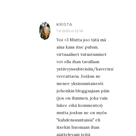
KRISTA
7.8.2020 at 12:38
Voi <3 Mutta joo tätä mä
aina kans itse puhun,
virtuaaliset tutustumiset
voi olla ihan tavallaan
ystävyyssuhteisiin/kaverisuhteisiin
verrattavia. Joskus ne
menee yksisuuntaisesti
johonkin bloggaajaan päin
(jos on ihminen, joka vain
lukee eikä kommentoi)
mutta joskus ne on myös
"kahdensuuntaisia" eli
itsekin huomaan ihan
ajattelevani teitä