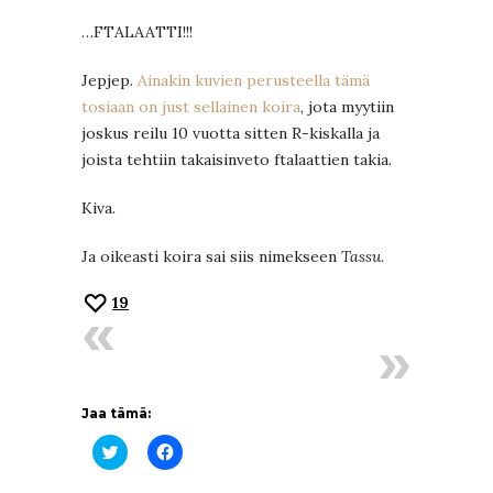
…FTALAATTI!!!
Jepjep.
Ainakin kuvien perusteella tämä
tosiaan on just sellainen koira
, jota myytiin
joskus reilu 10 vuotta sitten R-kiskalla ja
joista tehtiin takaisinveto ftalaattien takia.
Kiva.
Ja oikeasti koira sai siis nimekseen
Tassu
.
19
Jaa tämä:
Jaa
Jaa
Twitterissä(Avautuu
Facebookissa(Avautuu
uudessa
uudessa
ikkunassa)
ikkunassa)