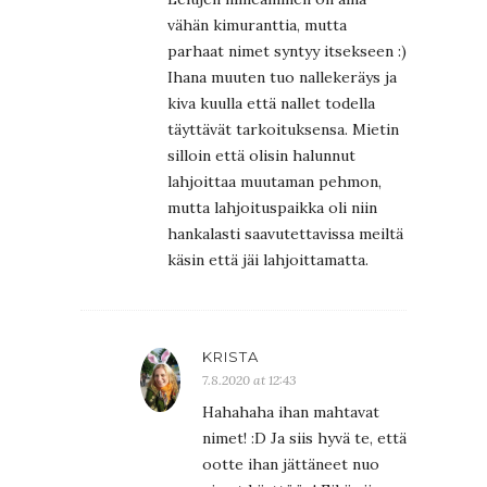
vähän kimuranttia, mutta
parhaat nimet syntyy itsekseen :)
Ihana muuten tuo nallekeräys ja
kiva kuulla että nallet todella
täyttävät tarkoituksensa. Mietin
silloin että olisin halunnut
lahjoittaa muutaman pehmon,
mutta lahjoituspaikka oli niin
hankalasti saavutettavissa meiltä
käsin että jäi lahjoittamatta.
KRISTA
7.8.2020 at 12:43
Hahahaha ihan mahtavat
nimet! :D Ja siis hyvä te, että
ootte ihan jättäneet nuo