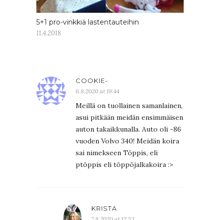
5+1 pro-vinkkiä lastentauteihin
11.4.2018
COOKIE-
6.8.2020 at 19:44
Meillä on tuollainen samanlainen,
asui pitkään meidän ensimmäisen
auton takaikkunalla. Auto oli -86
vuoden Volvo 340! Meidän koira
sai nimekseen Töppis, eli
ptöppis eli töppöjalkakoira :>
KRISTA
7.8.2020 at 12:33