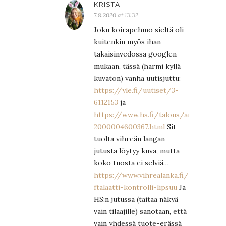
KRISTA
7.8.2020 at 13:32
Joku koirapehmo sieltä oli
kuitenkin myös ihan
takaisinvedossa googlen
mukaan, tässä (harmi kyllä
kuvaton) vanha uutisjuttu:
https://yle.fi/uutiset/3-
6112153
ja
https://www.hs.fi/talous/art-
2000004600367.html
Sit
tuolta vihreän langan
jutusta löytyy kuva, mutta
koko tuosta ei selviä…
https://www.vihrealanka.fi/kotimaa/
ftalaatti-kontrolli-lipsuu
Ja
HS:n jutussa (taitaa näkyä
vain tilaajille) sanotaan, että
vain yhdessä tuote-erässä