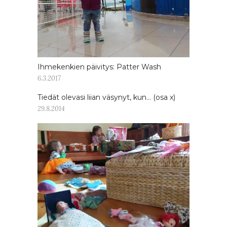
Ihmekenkien päivitys: Patter Wash
6.3.2017
Tiedät olevasi liian väsynyt, kun… (osa x)
29.8.2014