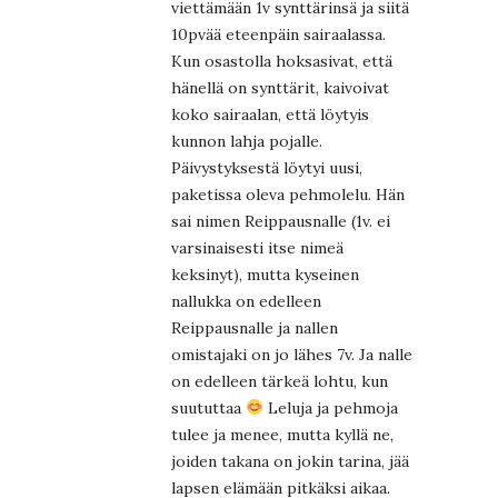
viettämään 1v synttärinsä ja siitä
10pvää eteenpäin sairaalassa.
Kun osastolla hoksasivat, että
hänellä on synttärit, kaivoivat
koko sairaalan, että löytyis
kunnon lahja pojalle.
Päivystyksestä löytyi uusi,
paketissa oleva pehmolelu. Hän
sai nimen Reippausnalle (1v. ei
varsinaisesti itse nimeä
keksinyt), mutta kyseinen
nallukka on edelleen
Reippausnalle ja nallen
omistajaki on jo lähes 7v. Ja nalle
on edelleen tärkeä lohtu, kun
suututtaa
Leluja ja pehmoja
tulee ja menee, mutta kyllä ne,
joiden takana on jokin tarina, jää
lapsen elämään pitkäksi aikaa.