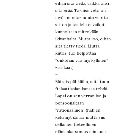
eihän sitä tiedä, vaikka olisi
sitä erää. Takaisinveto oli
myös monta-monta vuotta
sitten ja tää lelu ei vaikuta
kunnoltaan mitenkään
ikivanhalta. Mutta joo, eihän
sitä tietty tiedä. Mutta
kiitos, tuo helpottaa
”onkohan tuo myrkyllinen”
-tuskaa :)
–
Mä siis pähkäilin, mitä tuon
ftalaattiasian kanssa tehdä.
Lapsi on sen verran iso ja
persoonaltaan
”rationaalinen” (hah en
keksinyt sanaa, mutta siis
sellainen tieteellinen
elämänkatsomus niin kuin