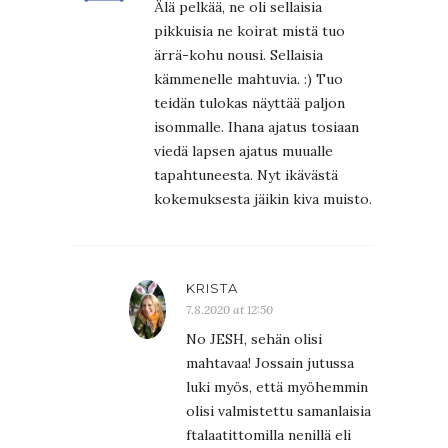
Älä pelkää, ne oli sellaisia
pikkuisia ne koirat mistä tuo
ärrä-kohu nousi. Sellaisia
kämmenelle mahtuvia. :) Tuo
teidän tulokas näyttää paljon
isommalle. Ihana ajatus tosiaan
viedä lapsen ajatus muualle
tapahtuneesta. Nyt ikävästä
kokemuksesta jäikin kiva muisto.
KRISTA
7.8.2020 at 12:50
No JESH, sehän olisi
mahtavaa! Jossain jutussa
luki myös, että myöhemmin
olisi valmistettu samanlaisia
ftalaatittomilla nenillä eli