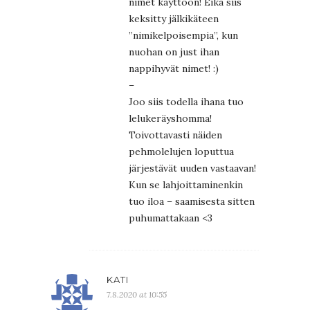
nimet käyttöön! Eikä siis
keksitty jälkikäteen
”nimikelpoisempia”, kun
nuohan on just ihan
nappihyvät nimet! :)
–
Joo siis todella ihana tuo
lelukeräyshomma!
Toivottavasti näiden
pehmolelujen loputtua
järjestävät uuden vastaavan!
Kun se lahjoittaminenkin
tuo iloa – saamisesta sitten
puhumattakaan <3
KATI
7.8.2020 at 10:55