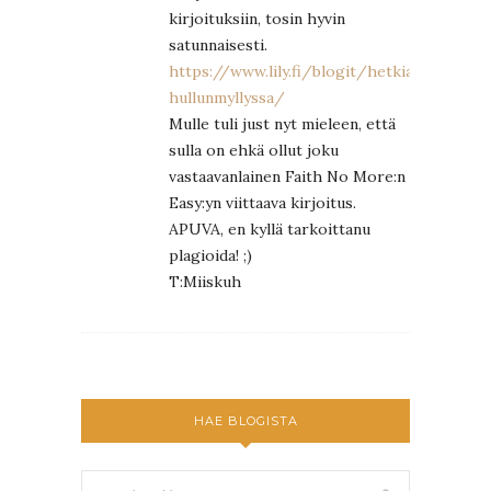
kirjoituksiin, tosin hyvin
satunnaisesti.
https://www.lily.fi/blogit/hetkia-
hullunmyllyssa/
Mulle tuli just nyt mieleen, että
sulla on ehkä ollut joku
vastaavanlainen Faith No More:n
Easy:yn viittaava kirjoitus.
APUVA, en kyllä tarkoittanu
plagioida! ;)
T:Miiskuh
HAE BLOGISTA