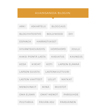
AVAINSANOJA BLOGIIN:
ARKI
ASKARTELU
BLOGGAUS
BLOGIYHTEISTYÖ
BOLLYWOOD
DIY
ESPANJA
HARRASTUKSET
HYVÄNTEKEVÄISYYS
HÖPÖHÖPÖ
JOULU
KAKSI PIENTÄ LASTA
KASVATUS
KAUNEUS
KESÄ
KIRJAT
KOTI
LAPSEN ELÄMÄÄ
LAPSEN SUUSTA
LASTENKULTTUURI
LASTEN VAATTEET
LELUT
MATKAT
MENOVINKIT
MINÄ
MUISTOT
OMA ELÄMÄ
OMAT MENOT
PARISUHDE
PUUTARHA
PÄIVÄN ASU
PÄÄSIÄINEN