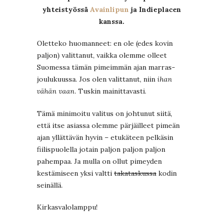
yhteistyössä
Avainlipun
ja Indieplacen
kanssa.
Oletteko huomanneet: en ole (edes kovin
paljon) valittanut, vaikka olemme olleet
Suomessa tämän pimeimmän ajan marras-
joulukuussa. Jos olen valittanut, niin
ihan
vähän vaan
. Tuskin mainittavasti.
Tämä minimoitu valitus on johtunut siitä,
että itse asiassa olemme pärjäilleet pimeän
ajan yllättävän hyvin – etukäteen pelkäsin
fiilispuolella jotain paljon paljon paljon
pahempaa. Ja mulla on ollut pimeyden
kestämiseen yksi valtti
takataskussa
kodin
seinällä.
Kirkasvalolamppu!