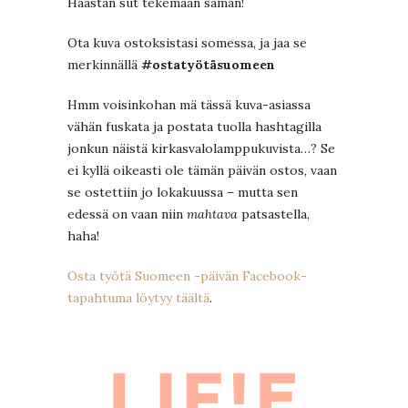
Haastan sut tekemään saman!
Ota kuva ostoksistasi somessa, ja jaa se
merkinnällä
#ostatyötäsuomeen
Hmm voisinkohan mä tässä kuva-asiassa
vähän fuskata ja postata tuolla hashtagilla
jonkun näistä kirkasvalolamppukuvista…? Se
ei kyllä oikeasti ole tämän päivän ostos, vaan
se ostettiin jo lokakuussa – mutta sen
edessä on vaan niin
mahtava
patsastella,
haha!
Osta työtä Suomeen -päivän Facebook-
tapahtuma löytyy täältä
.