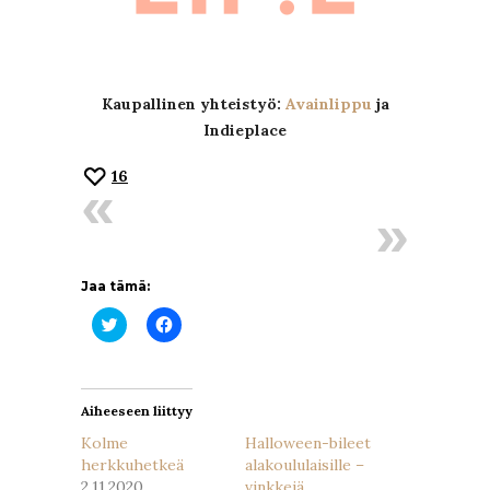
Kaupallinen yhteistyö:
Avainlippu
ja
Indieplace
16
Jaa tämä:
Jaa
Jaa
Twitterissä(Avautuu
Facebookissa(Avautuu
uudessa
uudessa
ikkunassa)
ikkunassa)
Aiheeseen liittyy
Kolme
Halloween-bileet
herkkuhetkeä
alakoululaisille –
2.11.2020
vinkkejä