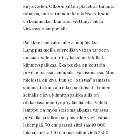
kirjoittelen. Olkoon sitten placeboa tai mitä
tahansa, mutta tunnen
ihan oikeasti
itseni
virkeämmäksi, kun olen viettänyt aikaa
kirkasvalolampun alla.
Parkkeeraan valon alle aamupäiviksi.
Lamppua meillä siirrellään vähän tarpeen
mukaan: sille on tehty kaksi mahdollista
kiinnityspaikkaa. Eka paikka on keittiön
pöydän päässä aamupalaa valaisemassa. Mun
mielestä on kiva, kun se ”paistaa” samasta
suunnasta kuin aurinko paistaisi. Ja toinen
seinällä oleva kiinnityspaikka sillä on
olkkarissa mun työpöydän äärellä. Välillä
lamppu on myös seisomajalkansa varassa
pöydällä, ja silloin se paistelee vielä vähän
lähempää. 70 cm päässä siitä saa 10 000
luksia, mutta 140 cm päässäkin vielä 2500.