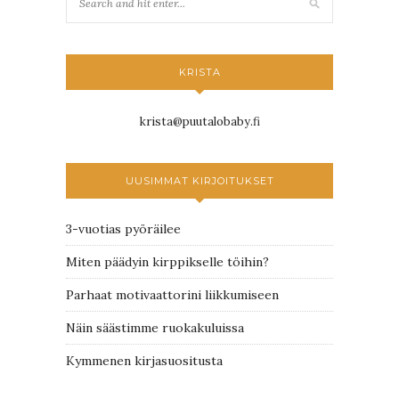
KRISTA
krista@puutalobaby.fi
UUSIMMAT KIRJOITUKSET
3-vuotias pyöräilee
Miten päädyin kirppikselle töihin?
Parhaat motivaattorini liikkumiseen
Näin säästimme ruokakuluissa
Kymmenen kirjasuositusta