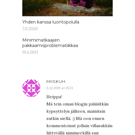
Yhden kanssa luontopolulla
7.11.2020
Minimimatkaajien
pakkaamisproblematiikkaa
19.4.2013
MIISKUH
6.12.2019 at 15:31
Heippa!
Mä tein oman blogin piiiiiiitkän
kypsyttelyn jälkeen, mainitsin
sutkin siellä. ;) Mä oon ennen
kommentoinut jollain villasukkiin
liittyvällä nimimerkillä sun