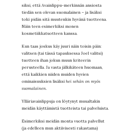
siksi, että Avainlippu-merkinnän ansiosta
tiedän sen olevan suomalainen – ja lisäksi
toki pidän sitä muutenkin hyvänä tuotteena.
Näin teen esimerkiksi monen
kosmetiikkatuotteen kanssa.
Kun taas joskus käy juuri näin toisin päin:
valitsen (tai tässä tapauksessa Joel valitsi)
tuotteen ihan jokun muun kriteerin
perusteella. Ja vasta jälkikäteen huomaan,
että kaikkien niiden muiden hyvien
ominaisuuksien lisäksi
hei
sehän on myös
suomalainen
.
Ylläriavainlippuja on löytynyt muualtakin
meidän käyttämistä tuotteista tai palveluista.
Esimerkiksi meidän monta vuotta palvellut
(ja edelleen mun aktiivisesti rakastama)