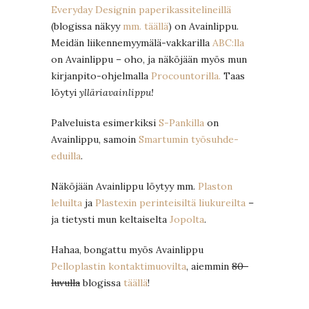
Everyday Designin paperikassitelineillä
(blogissa näkyy
mm. täällä
) on Avainlippu.
Meidän liikennemyymälä-vakkarilla
ABC:lla
on Avainlippu – oho, ja näköjään myös mun
kirjanpito-ohjelmalla
Procountorilla.
Taas
löytyi
ylläriavainlippu!
Palveluista esimerkiksi
S-Pankilla
on
Avainlippu, samoin
Smartumin työsuhde-
eduilla
.
Näköjään Avainlippu löytyy mm.
Plaston
leluilta
ja
Plastexin perinteisiltä liukureilta
–
ja tietysti mun keltaiselta
Jopolta
.
Hahaa, bongattu myös Avainlippu
Pelloplastin kontaktimuovilta
, aiemmin
80-
luvulla
blogissa
täällä
!