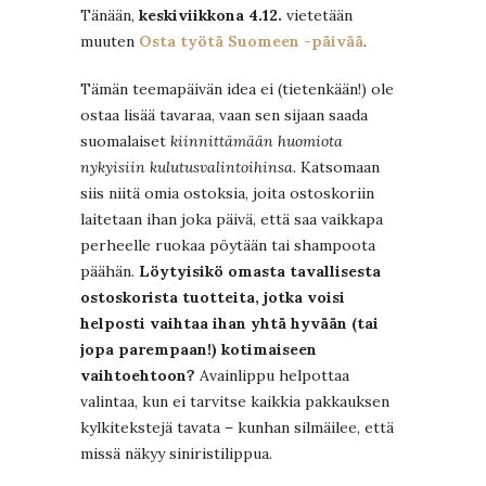
Tänään,
keskiviikkona 4.12.
vietetään
muuten
Osta työtä Suomeen -päivää
.
Tämän teemapäivän idea ei (tietenkään!) ole
ostaa lisää tavaraa, vaan sen sijaan saada
suomalaiset
kiinnittämään huomiota
nykyisiin kulutusvalintoihinsa.
Katsomaan
siis niitä omia ostoksia, joita ostoskoriin
laitetaan ihan joka päivä, että saa vaikkapa
perheelle ruokaa pöytään tai shampoota
päähän.
Löytyisikö omasta tavallisesta
ostoskorista tuotteita, jotka voisi
helposti vaihtaa ihan yhtä hyvään (tai
jopa parempaan!) kotimaiseen
vaihtoehtoon?
Avainlippu helpottaa
valintaa, kun ei tarvitse kaikkia pakkauksen
kylkitekstejä tavata – kunhan silmäilee, että
missä näkyy siniristilippua.