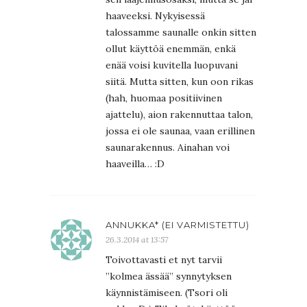
haaveeksi. Nykyisessä
talossamme saunalle onkin sitten
ollut käyttöä enemmän, enkä
enää voisi kuvitella luopuvani
siitä. Mutta sitten, kun oon rikas
(hah, huomaa positiivinen
ajattelu), aion rakennuttaa talon,
jossa ei ole saunaa, vaan erillinen
saunarakennus. Ainahan voi
haaveilla… :D
ANNUKKA* (EI VARMISTETTU)
26.3.2014 at 13:57
Toivottavasti et nyt tarvii
”kolmea ässää” synnytyksen
käynnistämiseen. (Tsori oli