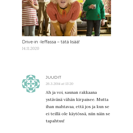
Drive-in -leffassa – tätä lisää!
14.11.2020
JUUDIT
26.3.2014 at 13:20
Ah ja voi, saunan rakkaana
ystävänä vähän kirpaisee. Mutta
ihan mahtavaa, että jos ja kun se
ei teillä ole käytössä, niin näin se
tapahtuu!