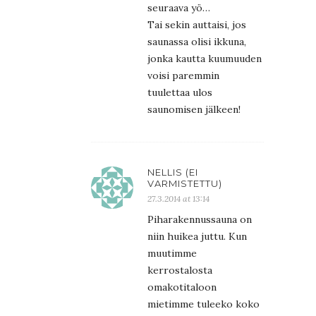
seuraava yö…
Tai sekin auttaisi, jos
saunassa olisi ikkuna,
jonka kautta kuumuuden
voisi paremmin
tuulettaa ulos
saunomisen jälkeen!
NELLIS (EI
VARMISTETTU)
27.3.2014 at 13:14
Piharakennussauna on
niin huikea juttu. Kun
muutimme
kerrostalosta
omakotitaloon
mietimme tuleeko koko