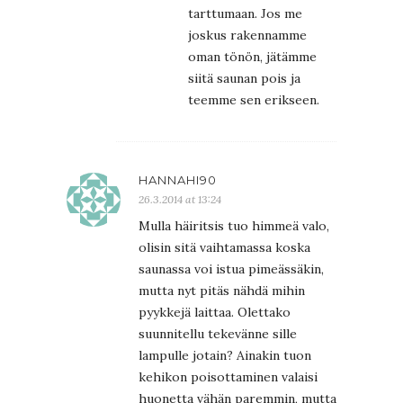
tarttumaan. Jos me
joskus rakennamme
oman tönön, jätämme
siitä saunan pois ja
teemme sen erikseen.
HANNAHI90
26.3.2014 at 13:24
Mulla häiritsis tuo himmeä valo,
olisin sitä vaihtamassa koska
saunassa voi istua pimeässäkin,
mutta nyt pitäs nähdä mihin
pyykkejä laittaa. Olettako
suunnitellu tekevänne sille
lampulle jotain? Ainakin tuon
kehikon poisottaminen valaisi
huonetta vähän paremmin, mutta