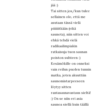
jää :)
Tai sitten jos/kun tulee
sellainen olo, että me
asutaan tässä vielä
piiiiiitkään (eikä
saunota), niin sitten voi
ehkä tehdä vielä
radikaalimpiakin
ratkaisuja tuon saunan
poiston suhteen :)
Kesämökille on onneksi
vain reilun puolen tunnin
matka, joten akuuttiin
saunomistarpeeseen
löytyy sitten
rantasaunavastaus sieltä!
:) On se niin eri asia
saunoa siellä kuin täällä