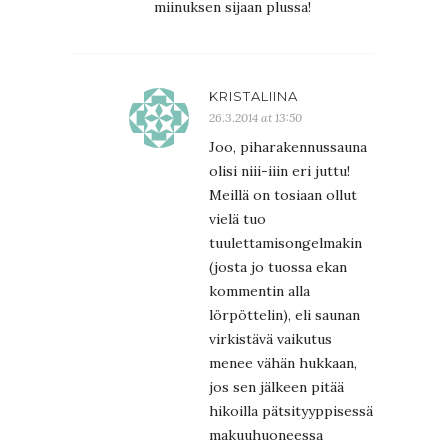
miinuksen sijaan plussa!
KRISTALIINA
26.3.2014 at 13:50
Joo, piharakennussauna
olisi niii-iiin eri juttu!
Meillä on tosiaan ollut
vielä tuo
tuulettamisongelmakin
(josta jo tuossa ekan
kommentin alla
lörpöttelin), eli saunan
virkistävä vaikutus
menee vähän hukkaan,
jos sen jälkeen pitää
hikoilla pätsityyppisessä
makuuhuoneessa