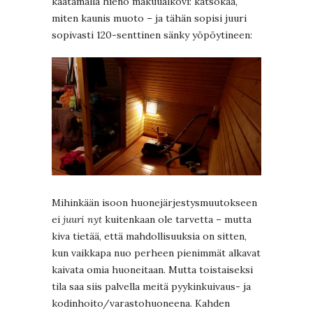
kaatamalla hieno makuualkovi: katsokaa,
miten kaunis muoto – ja tähän sopisi juuri
sopivasti 120-senttinen sänky yöpöytineen:
Mihinkään isoon huonejärjestysmuutokseen
ei
juuri nyt
kuitenkaan ole tarvetta – mutta
kiva tietää, että mahdollisuuksia on sitten,
kun vaikkapa nuo perheen pienimmät alkavat
kaivata omia huoneitaan. Mutta toistaiseksi
tila saa siis palvella meitä pyykinkuivaus- ja
kodinhoito/varastohuoneena. Kahden