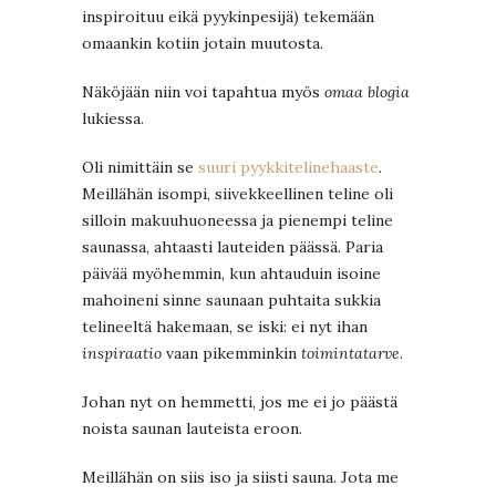
inspiroituu eikä pyykinpesijä) tekemään
omaankin kotiin jotain muutosta.
Näköjään niin voi tapahtua myös
omaa blogia
lukiessa.
Oli nimittäin se
suuri pyykkitelinehaaste
.
Meillähän isompi, siivekkeellinen teline oli
silloin makuuhuoneessa ja pienempi teline
saunassa, ahtaasti lauteiden päässä. Paria
päivää myöhemmin, kun ahtauduin isoine
mahoineni sinne saunaan puhtaita sukkia
telineeltä hakemaan, se iski: ei nyt ihan
inspiraatio
vaan pikemminkin
toimintatarve
.
Johan nyt on hemmetti, jos me ei jo päästä
noista saunan lauteista eroon.
Meillähän on siis iso ja siisti sauna. Jota me