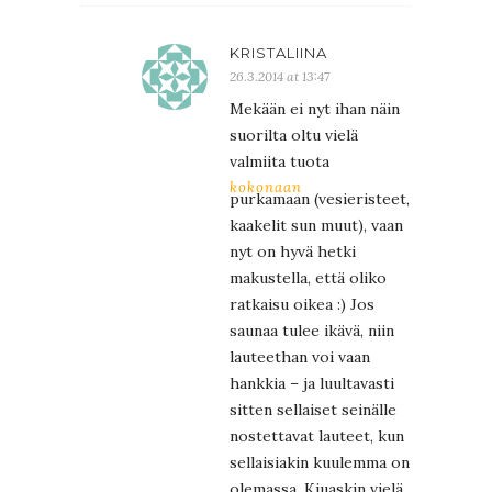
KRISTALIINA
26.3.2014 at 13:47
Mekään ei nyt ihan näin
suorilta oltu vielä
valmiita tuota
kokonaan
purkamaan (vesieristeet,
kaakelit sun muut), vaan
nyt on hyvä hetki
makustella, että oliko
ratkaisu oikea :) Jos
saunaa tulee ikävä, niin
lauteethan voi vaan
hankkia – ja luultavasti
sitten sellaiset seinälle
nostettavat lauteet, kun
sellaisiakin kuulemma on
olemassa. Kiuaskin vielä