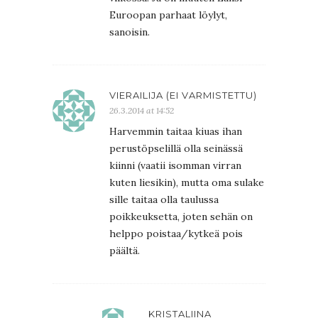
Euroopan parhaat löylyt,
sanoisin.
VIERAILIJA (EI VARMISTETTU)
26.3.2014 at 14:52
Harvemmin taitaa kiuas ihan
perustöpselillä olla seinässä
kiinni (vaatii isomman virran
kuten liesikin), mutta oma sulake
sille taitaa olla taulussa
poikkeuksetta, joten sehän on
helppo poistaa/kytkeä pois
päältä.
KRISTALIINA