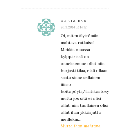
KRISTALIINA
26.3.2014 at 14:12
Oi, miten älyttömän
mahtava ratkaisu!
Meidän omassa
kylppärissä on
onneksemme ollut niin
hurjasti tilaa, että ollaan
saatu sinne sellainen
iiiiiso
hoitopöytä/laatikostosysteemi,
mutta jos sitä ei olisi
ollut, niin tuollainen olisi
ollut ihan ykkösjuttu
meillekin…
Mutta ihan mahtava