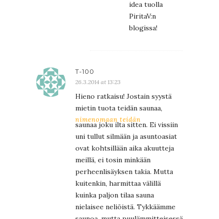
idea tuolla
PiritaV:n
blogissa!
T-100
26.3.2014 at 13:23
Hieno ratkaisu! Jostain syystä
mietin tuota teidän saunaa,
nimenomaan teidän
saunaa joku ilta sitten. Ei vissiin
uni tullut silmään ja asuntoasiat
ovat kohtsillään aika akuutteja
meillä, ei tosin minkään
perheenlisäyksen takia. Mutta
kuitenkin, harmittaa välillä
kuinka paljon tilaa sauna
nielaisee neliöistä. Tykkäämme
saunoa, mutta puulämmitteisessä