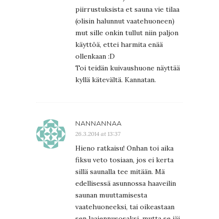
piirrustuksista et sauna vie tilaa
(olisin halunnut vaatehuoneen)
mut sille onkin tullut niin paljon
käyttöä, ettei harmita enää
ollenkaan :D
Toi teidän kuivaushuone näyttää
kyllä kätevältä. Kannatan.
NANNANNAA
26.3.2014 at 13:37
Hieno ratkaisu! Onhan toi aika
fiksu veto tosiaan, jos ei kerta
sillä saunalla tee mitään. Mä
edellisessä asunnossa haaveilin
saunan muuttamisesta
vaatehuoneeksi, tai oikeastaan
sen laajennusosaksi, mutta se jäi