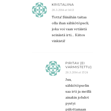
KRISTALIINA
26.3.2014 at 14:13
Totta! Siinähän taitaa
olla ihan sähkötöpseli,
joka voi vaan vetäistä
seinästä irti… Kiitos
vinkistä!
PIRITAV (EI
VARMISTETTU)
26.3.2014 at 15:24
Juu,
sähkötöpselin
saa irti ja meillä
ainakin johdot
pystyi
piilottamaan