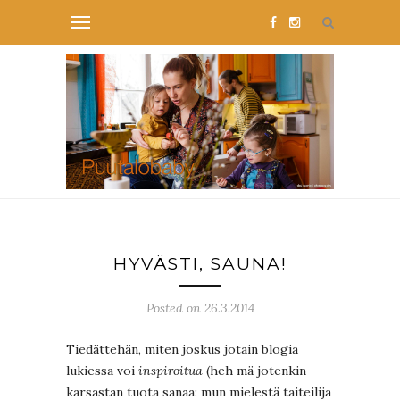
HYVÄSTI, SAUNA!
Posted on 26.3.2014
Tiedättehän, miten joskus jotain blogia
lukiessa voi
inspiroitua
(heh mä jotenkin
karsastan tuota sanaa: mun mielestä taiteilija