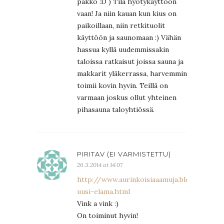
pakko :D ) Tila hyötykäyttöön
vaan! Ja niin kauan kun kius on
paikoillaan, niin retkituolit
käyttöön ja saunomaan :) Vähän
hassua kyllä uudemmissakin
taloissa ratkaisut joissa sauna ja
makkarit yläkerrassa, harvemmin
toimii kovin hyvin. Teillä on
varmaan joskus ollut yhteinen
pihasauna taloyhtiössä.
PIRITAV (EI VARMISTETTU)
26.3.2014 at 14:07
http://www.aurinkoisiaaamuja.blogspot.fi
uusi-elama.html
Vink a vink :)
On toiminut hyvin!