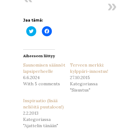
Jaa tämä:
Jaa
Jaa
Twitterissä(Avautuu
Facebookissa(Avautuu
uudessa
uudessa
ikkunassa)
ikkunassa)
Aiheeseen liittyy
Saunomisen säännöt
Terveen merkki:
lapsiperheelle
kylppäri-innostus!
6.6.2024
27.10.2015
With 5 comments
Kategoriassa
"Sisustus"
Inspiraatio (lisää
neliöitä puutaloon!)
2.2.2013
Kategoriassa
"Ajattelin tänään"