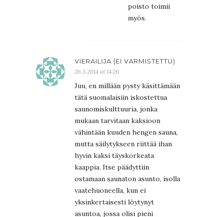
poisto toimii
myös.
VIERAILIJA (EI VARMISTETTU)
26.3.2014 at 14:26
Juu, en millään pysty käsittämään
tätä suomalaisiin iskostettua
saunomiskulttuuria, jonka
mukaan tarvitaan kaksioon
vähintään kuuden hengen sauna,
mutta säilytykseen riittää ihan
hyvin kaksi täyskorkeata
kaappia. Itse päädyttiin
ostamaan saunaton asunto, isolla
vaatehuoneella, kun ei
yksinkertaisesti löytynyt
asuntoa, jossa olisi pieni