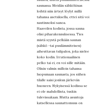
saunassa. Meidän sähkökiuas
loihtii niin ärtsyt löylyt millä
tahansa asetuksella, ettei sitä voi
nautinnoksi sanoa.
Haaveilen kodista, jossa sauna
olisi piharakennuksessa. Ties
mistä syystä pelkään saunan
(sähkö -tai puulämmiteisen)
aiheuttavan tulipalon, joka nielee
koko kodin. Irrationaalinen
pelko tai ei, en voi sille mitään.
Olisin valmis milloin tahansa
luopumaan saunasta, jos siihen
tilalle saisi jonkun järkevän
huoneen. Nykyisessä kodissa se
ei ole mahdollista, tuskin
tulevissakaan. Mutta asuntoja
katsellessa saunattomuus on