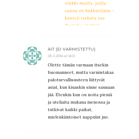
vinkki muille, joilla
sauna on hukkatilana –
kantsii tsekata tuo
PiritaV:n linkki!
ÄIT (EI VARMISTETTU)
26.3.2014 at 14:11
Olette tämän varmaan itsekin
huomanneet, mutta varmistakaa
paloturvallisuuteen liittyvät
asiat, kun kiuaskin sinne saunaan
jää. Etenkin kun on noita pieniä
ja uteliaita mukana menossa ja
tutkivat kaikki paikat,
mielenkiintoiset nappulat jne.