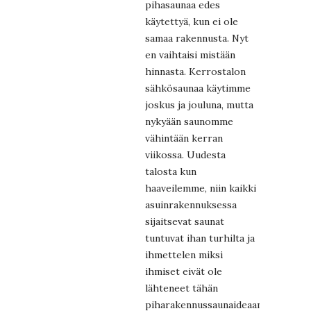
pihasaunaa edes
käytettyä, kun ei ole
samaa rakennusta. Nyt
en vaihtaisi mistään
hinnasta. Kerrostalon
sähkösaunaa käytimme
joskus ja jouluna, mutta
nykyään saunomme
vähintään kerran
viikossa. Uudesta
talosta kun
haaveilemme, niin kaikki
asuinrakennuksessa
sijaitsevat saunat
tuntuvat ihan turhilta ja
ihmettelen miksi
ihmiset eivät ole
lähteneet tähän
piharakennussaunaideaan