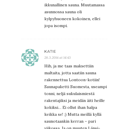
ikkunallinen sauna. Muutamassa
asunnossa sauna oli
kylpyhuoneen kokoinen, ellei
jopa isompi.
KATIE
26.3.2014 at 14:43
Hih, ja me taas maksettiin
maltaita, jotta saatiin sauna
rakennettua Lontoon-kotiin!
Saunapaketti Suomesta, useampi
tonni, neljä sukulaismiestä
rakentajiksi ja meidän äiti heille
kokiksi… Ei ollut ihan halpa
keikka se! ;) Mutta meillä kyllä
saunotaankin kerran – pari
viikossa. Ja on muuten Länsi-