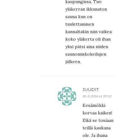
kaupungissa. Tuo
yläkerran ikkunaton
sauna kun on
tuulettamisen
kannaltakin niin vaikea:
koko yläkerta oli ihan
yksi pätsi aina niiden
saunomiskokeilujen
jälkeen.
JUUDIT
26.3.2014 at 19:32
Kesämökki
korvaa kaiken!
Eikä se tosiaan
teillä kaukana
ole. Ja ihana