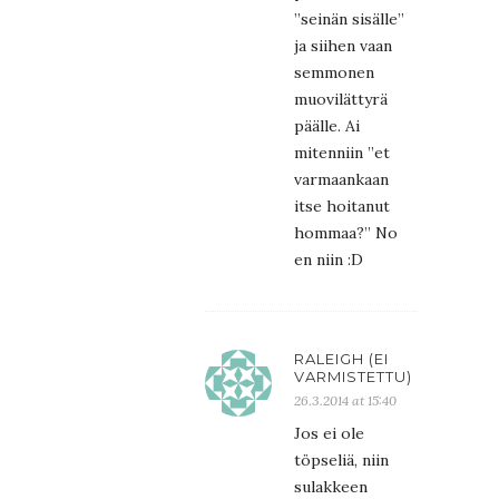
”seinän sisälle”
ja siihen vaan
semmonen
muovilättyrä
päälle. Ai
mitenniin ”et
varmaankaan
itse hoitanut
hommaa?” No
en niin :D
RALEIGH (EI
VARMISTETTU)
26.3.2014 at 15:40
Jos ei ole
töpseliä, niin
sulakkeen