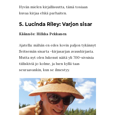
Hyvän mielen kirjallisuutta, tämä tosiaan
kuvaa kirjaa ehkä parhaiten.
5. Lucinda Riley: Varjon sisar
Käännös: Hilkka Pekkanen
Ajatella: mähän en edes kovin paljon tykännyt
Seitsemän sisarta -kirjasarjan avauskirjasta.
Mutta nyt olen lukenut näitä yli 700-sivuisia
tiiliskiviä jo kolme, ja luen kyllä taas
seuraavankin, kun se ilmestyy.