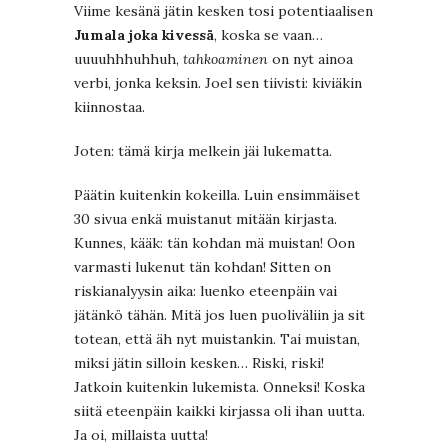
Viime kesänä jätin kesken tosi potentiaalisen
Jumala joka kivessä
, koska se vaan…
uuuuhhhuhhuh,
tahkoaminen
on nyt ainoa
verbi, jonka keksin. Joel sen tiivisti: kiviäkin
kiinnostaa.
Joten: tämä kirja melkein jäi lukematta.
Päätin kuitenkin kokeilla. Luin ensimmäiset
30 sivua enkä muistanut mitään kirjasta.
Kunnes, kääk: tän kohdan mä muistan! Oon
varmasti lukenut tän kohdan! Sitten on
riskianalyysin aika: luenko eteenpäin vai
jätänkö tähän. Mitä jos luen puoliväliin ja sit
totean, että äh nyt muistankin. Tai muistan,
miksi jätin silloin kesken… Riski, riski!
Jatkoin kuitenkin lukemista. Onneksi! Koska
siitä eteenpäin kaikki kirjassa oli ihan uutta.
Ja oi, millaista uutta!