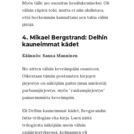
Myös tälle iso suositus kesälukemiseksi. Oli
vähän riipivä toki, mutta ei niin ahdistava,
että herkemmän kannattaisi sen takia väliin
jättää.
4. Mikael Bergstrand: Delhin
kauneimmat kädet
Käännös: Sanna Manninen
No sitten vähän keveämpään osastoon.
Oikestaan tämän postausten kirjojen
järjestys on näköjään paitsi (mun mielestä)
parhausjärjestys, myös ”raskausjärjestys”
painavimmista keveämpiin.
Eli Delhin kauneimmat kädet, Bergsrandin
Intia-trilogian eka kirja. Luen näitä
trilogioita näköjään usein vähän
epäjärjestyksessä, kolmannen eli