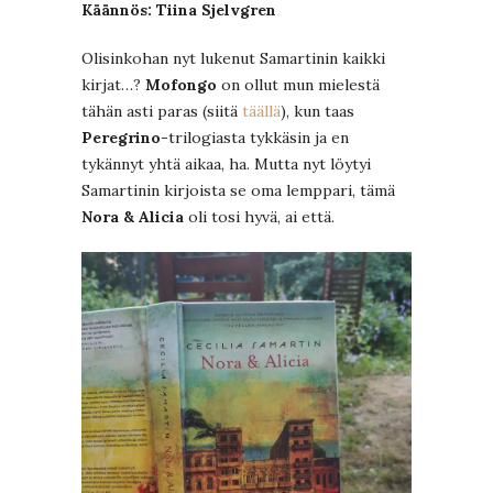
Käännös: Tiina Sjelvgren
Olisinkohan nyt lukenut Samartinin kaikki
kirjat…?
Mofongo
on ollut mun mielestä
tähän asti paras (siitä
täällä
), kun taas
Peregrino
-trilogiasta tykkäsin ja en
tykännyt yhtä aikaa, ha. Mutta nyt löytyi
Samartinin kirjoista se oma lemppari, tämä
Nora & Alicia
oli tosi hyvä, ai että.