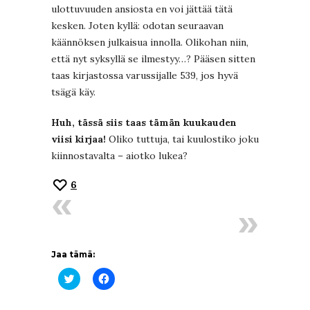
ulottuvuuden ansiosta en voi jättää tätä
kesken. Joten kyllä: odotan seuraavan
käännöksen julkaisua innolla. Olikohan niin,
että nyt syksyllä se ilmestyy…? Pääsen sitten
taas kirjastossa varussijalle 539, jos hyvä
tsägä käy.
Huh, tässä siis taas tämän kuukauden
viisi kirjaa!
Oliko tuttuja, tai kuulostiko joku
kiinnostavalta – aiotko lukea?
6
Jaa tämä:
Jaa
Jaa
Twitterissä(Avautuu
Facebookissa(Avautuu
uudessa
uudessa
ikkunassa)
ikkunassa)