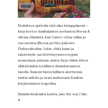
Etukäteen ajattelin tätä aika hömppäisenä –
kirja kertoo kuubalaisten serkusten Noran &
Alician elämästä, kun Castro ottaa vallan ja
osa suvusta (Noran perhe) pakenee
Yhdysvaltoihin. Jokin, ehkä kansi ja
takatekstit, sai höttöisyyssterotypiat
nousemaan pintaan, mutta kirja olikin sitten
yllättävänkin syvällinen ihmiskuvausten
tasolla. Samoin historiallinen ulottuvuus
tuntui aidolta ja avasi mahtavasti Kuuban
kurjistumisen tragediaa.
Ihmiskohtaloiden kautta, just the way I like
it.