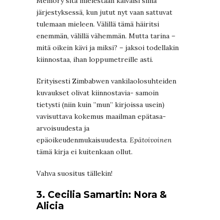
Memory sitä mielestään kaivaisi siinä
järjestyksessä, kun jutut nyt vaan sattuvat
tulemaan mieleen. Välillä tämä häiritsi
enemmän, välillä vähemmän. Mutta tarina –
mitä oikein kävi ja miksi? – jaksoi todellakin
kiinnostaa, ihan loppumetreille asti.
Erityisesti Zimbabwen vankilaolosuhteiden
kuvaukset olivat kiinnostavia- samoin
tietysti (niin kuin ”mun” kirjoissa usein)
vavisuttava kokemus maailman epätasa-
arvoisuudesta ja
epäoikeudenmukaisuudesta.
Epätoivoinen
tämä kirja ei kuitenkaan ollut.
Vahva suositus tällekin!
3. Cecilia Samartin: Nora &
Alicia