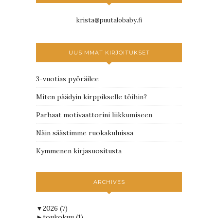
krista@puutalobaby.fi
UUSIMMAT KIRJOITUKSET
3-vuotias pyöräilee
Miten päädyin kirppikselle töihin?
Parhaat motivaattorini liikkumiseen
Näin säästimme ruokakuluissa
Kymmenen kirjasuositusta
ARCHIVES
▼
2026
(7)
►
toukokuu
(1)