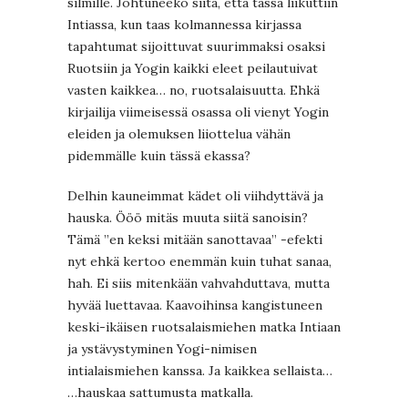
silmille. Johtuneeko siitä, että tässä liikuttiin
Intiassa, kun taas kolmannessa kirjassa
tapahtumat sijoittuvat suurimmaksi osaksi
Ruotsiin ja Yogin kaikki eleet peilautuivat
vasten kaikkea… no, ruotsalaisuutta. Ehkä
kirjailija viimeisessä osassa oli vienyt Yogin
eleiden ja olemuksen liiottelua vähän
pidemmälle kuin tässä ekassa?
Delhin kauneimmat kädet oli viihdyttävä ja
hauska. Ööö mitäs muuta siitä sanoisin?
Tämä ”en keksi mitään sanottavaa” -efekti
nyt ehkä kertoo enemmän kuin tuhat sanaa,
hah. Ei siis mitenkään vahvahduttava, mutta
hyvää luettavaa. Kaavoihinsa kangistuneen
keski-ikäisen ruotsalaismiehen matka Intiaan
ja ystävystyminen Yogi-nimisen
intialaismiehen kanssa. Ja kaikkea sellaista…
…hauskaa sattumusta matkalla.