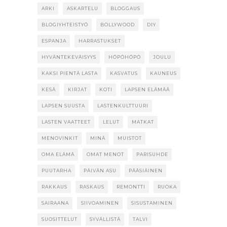
ARKI
ASKARTELU
BLOGGAUS
BLOGIYHTEISTYÖ
BOLLYWOOD
DIY
ESPANJA
HARRASTUKSET
HYVÄNTEKEVÄISYYS
HÖPÖHÖPÖ
JOULU
KAKSI PIENTÄ LASTA
KASVATUS
KAUNEUS
KESÄ
KIRJAT
KOTI
LAPSEN ELÄMÄÄ
LAPSEN SUUSTA
LASTENKULTTUURI
LASTEN VAATTEET
LELUT
MATKAT
MENOVINKIT
MINÄ
MUISTOT
OMA ELÄMÄ
OMAT MENOT
PARISUHDE
PUUTARHA
PÄIVÄN ASU
PÄÄSIÄINEN
RAKKAUS
RASKAUS
REMONTTI
RUOKA
SAIRAANA
SIIVOAMINEN
SISUSTAMINEN
SUOSITTELUT
SYVÄLLISTÄ
TALVI