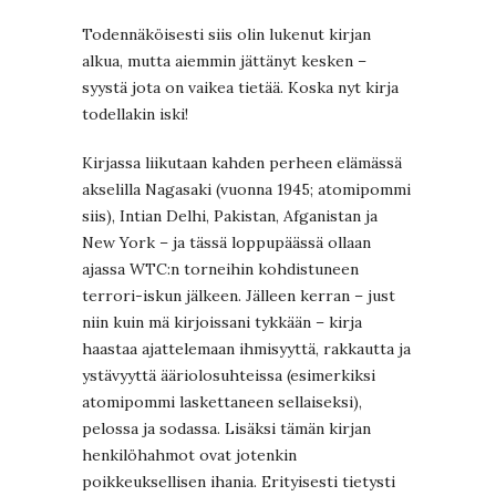
Todennäköisesti siis olin lukenut kirjan
alkua, mutta aiemmin jättänyt kesken –
syystä jota on vaikea tietää. Koska nyt kirja
todellakin iski!
Kirjassa liikutaan kahden perheen elämässä
akselilla Nagasaki (vuonna 1945; atomipommi
siis), Intian Delhi, Pakistan, Afganistan ja
New York – ja tässä loppupäässä ollaan
ajassa WTC:n torneihin kohdistuneen
terrori-iskun jälkeen. Jälleen kerran – just
niin kuin mä kirjoissani tykkään – kirja
haastaa ajattelemaan ihmisyyttä, rakkautta ja
ystävyyttä ääriolosuhteissa (esimerkiksi
atomipommi laskettaneen sellaiseksi),
pelossa ja sodassa. Lisäksi tämän kirjan
henkilöhahmot ovat jotenkin
poikkeuksellisen ihania. Erityisesti tietysti