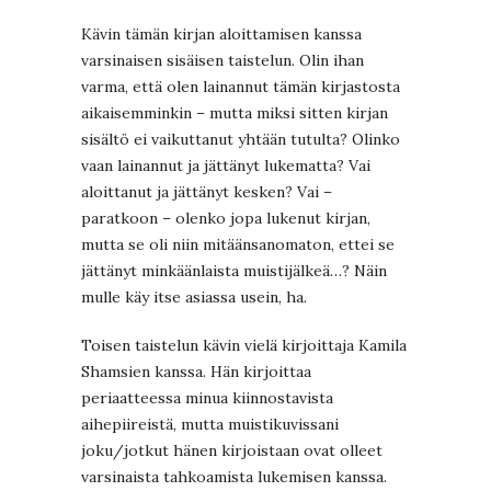
Kävin tämän kirjan aloittamisen kanssa
varsinaisen sisäisen taistelun. Olin ihan
varma, että olen lainannut tämän kirjastosta
aikaisemminkin – mutta miksi sitten kirjan
sisältö ei vaikuttanut yhtään tutulta? Olinko
vaan lainannut ja jättänyt lukematta? Vai
aloittanut ja jättänyt kesken? Vai –
paratkoon – olenko jopa lukenut kirjan,
mutta se oli niin mitäänsanomaton, ettei se
jättänyt minkäänlaista muistijälkeä…? Näin
mulle käy itse asiassa usein, ha.
Toisen taistelun kävin vielä kirjoittaja Kamila
Shamsien kanssa. Hän kirjoittaa
periaatteessa minua kiinnostavista
aihepiireistä, mutta muistikuvissani
joku/jotkut hänen kirjoistaan ovat olleet
varsinaista tahkoamista lukemisen kanssa.