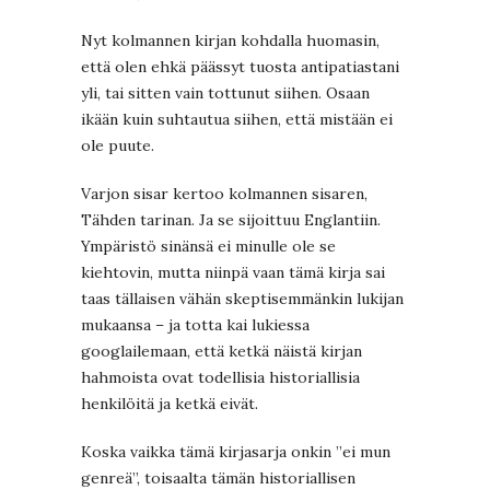
Nyt kolmannen kirjan kohdalla huomasin,
että olen ehkä päässyt tuosta antipatiastani
yli, tai sitten vain tottunut siihen. Osaan
ikään kuin suhtautua siihen, että mistään ei
ole puute.
Varjon sisar kertoo kolmannen sisaren,
Tähden tarinan. Ja se sijoittuu Englantiin.
Ympäristö sinänsä ei minulle ole se
kiehtovin, mutta niinpä vaan tämä kirja sai
taas tällaisen vähän skeptisemmänkin lukijan
mukaansa – ja totta kai lukiessa
googlailemaan, että ketkä näistä kirjan
hahmoista ovat todellisia historiallisia
henkilöitä ja ketkä eivät.
Koska vaikka tämä kirjasarja onkin ”ei mun
genreä”, toisaalta tämän historiallisen