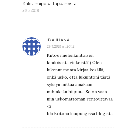
Kaksi huippua tapaamista
26.5.2018
IDA IHANA
29.7.2019 at 20:12
Kiitos mielenkiintoisen
kuuloisista vinkeistä!:) Olen
lukenut monta kirjaa kesällä,
enkä usko, että lukuintoni tästä
syksyn mittaa ainakaan
mihinkään hiipuu… Se on vaan
niin uskomattoman rentouttavaa!
<3
Ida Kotona kaupungissa blogista