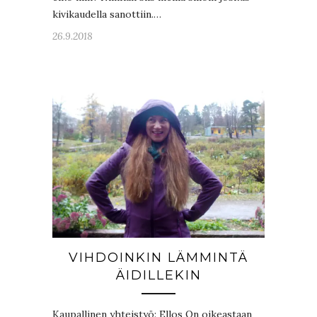
kivikaudella sanottiin.…
26.9.2018
VIHDOINKIN LÄMMINTÄ
ÄIDILLEKIN
Kaupallinen yhteistyö: Ellos On oikeastaan