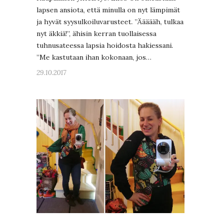
lapsen ansiota, että minulla on nyt lämpimät
ja hyvät syysulkoiluvarusteet. ”Äääääh, tulkaa
nyt äkkiä!”, ähisin kerran tuollaisessa
tuhnusateessa lapsia hoidosta hakiessani.
”Me kastutaan ihan kokonaan, jos…
29.10.2017