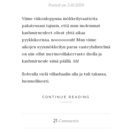
Posted on 5.10.2020
Viime viikonloppuna mökkeilyvaatteita
pakatessani tajusin, että mun molemmat
kashmirneuleet olivat yhtä aikaa
pyykkikorissa, noooooouh! Mun viime
aikojen syysmökkeilyn paras vaateyhdistelmä
on siis ollut merinovillakerrasto iholla ja
kashmirneule siinä päällä. Ah!
Sohvalla vielä villashaalin alla ja tuli takassa,
luonnollisesti.
CONTINUE READING
21
Comments