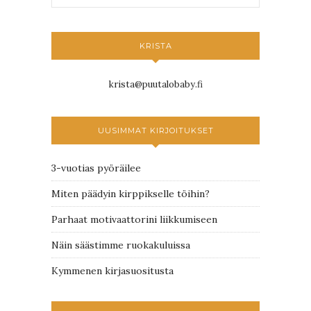
KRISTA
krista@puutalobaby.fi
UUSIMMAT KIRJOITUKSET
3-vuotias pyöräilee
Miten päädyin kirppikselle töihin?
Parhaat motivaattorini liikkumiseen
Näin säästimme ruokakuluissa
Kymmenen kirjasuositusta