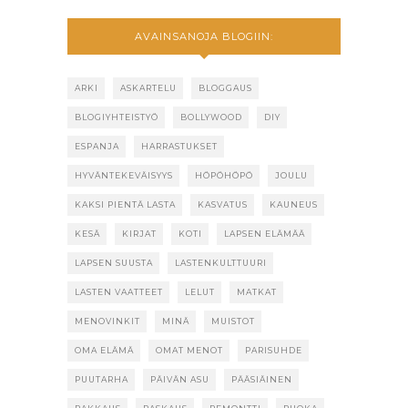
AVAINSANOJA BLOGIIN:
ARKI
ASKARTELU
BLOGGAUS
BLOGIYHTEISTYÖ
BOLLYWOOD
DIY
ESPANJA
HARRASTUKSET
HYVÄNTEKEVÄISYYS
HÖPÖHÖPÖ
JOULU
KAKSI PIENTÄ LASTA
KASVATUS
KAUNEUS
KESÄ
KIRJAT
KOTI
LAPSEN ELÄMÄÄ
LAPSEN SUUSTA
LASTENKULTTUURI
LASTEN VAATTEET
LELUT
MATKAT
MENOVINKIT
MINÄ
MUISTOT
OMA ELÄMÄ
OMAT MENOT
PARISUHDE
PUUTARHA
PÄIVÄN ASU
PÄÄSIÄINEN