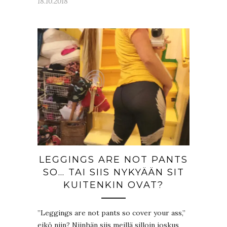
18.10.2018
LEGGINGS ARE NOT PANTS
SO… TAI SIIS NYKYÄÄN SIT
KUITENKIN OVAT?
”Leggings are not pants so cover your ass,”
eikö niin? Niinhän siis meillä silloin joskus