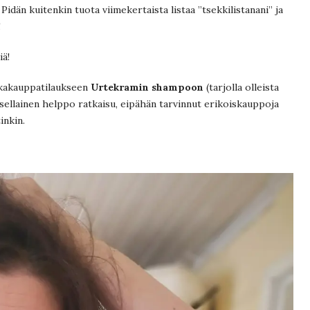
 Pidän kuitenkin tuota viimekertaista listaa ”tsekkilistanani” ja
!
iä!
okakauppatilaukseen
Urtekramin shampoon
(tarjolla olleista
i sellainen helppo ratkaisu, eipähän tarvinnut erikoiskauppoja
inkin.