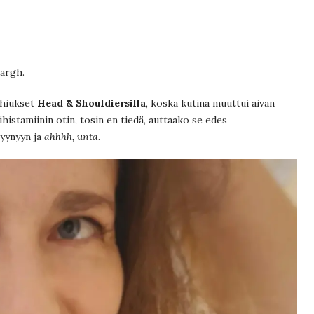
argh.
 hiukset
Head & Shouldiersilla
, koska kutina muuttui aivan
histamiinin otin, tosin en tiedä, auttaako se edes
tyynyyn ja
ahhhh, unta
.