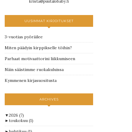
krista@puutalobaby.fi
UUSIMMAT KIRJOITUKSET
3-vuotias pyöräilee
Miten päädyin kirppikselle töihin?
Parhaat motivaattorini liikkumiseen
Näin säästimme ruokakuluissa
Kymmenen kirjasuositusta
ARCHIVES
▼
2026
(7)
►
toukokuu
(1)
►
huhtikuu
(1)