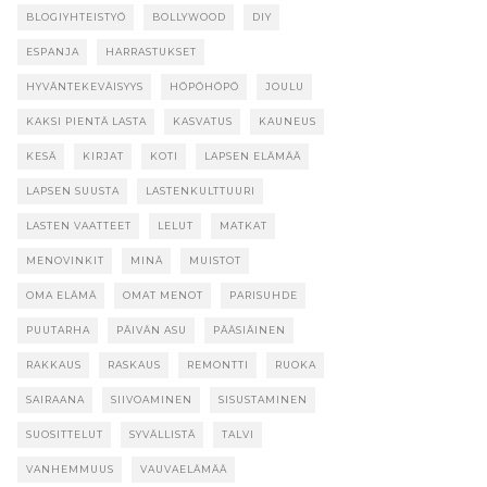
BLOGIYHTEISTYÖ
BOLLYWOOD
DIY
ESPANJA
HARRASTUKSET
HYVÄNTEKEVÄISYYS
HÖPÖHÖPÖ
JOULU
KAKSI PIENTÄ LASTA
KASVATUS
KAUNEUS
KESÄ
KIRJAT
KOTI
LAPSEN ELÄMÄÄ
LAPSEN SUUSTA
LASTENKULTTUURI
LASTEN VAATTEET
LELUT
MATKAT
MENOVINKIT
MINÄ
MUISTOT
OMA ELÄMÄ
OMAT MENOT
PARISUHDE
PUUTARHA
PÄIVÄN ASU
PÄÄSIÄINEN
RAKKAUS
RASKAUS
REMONTTI
RUOKA
SAIRAANA
SIIVOAMINEN
SISUSTAMINEN
SUOSITTELUT
SYVÄLLISTÄ
TALVI
VANHEMMUUS
VAUVAELÄMÄÄ