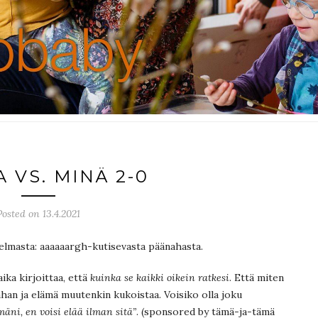
 VS. MINÄ 2-0
Posted on 13.4.2021
gelmasta: aaaaaargh-kutisevasta päänahasta.
ika kirjoittaa, että
kuinka se kaikki oikein ratkesi
. Että miten
an ja elämä muutenkin kukoistaa. Voisiko olla joku
äni, en voisi elää ilman sitä”
. (sponsored by tämä-ja-tämä