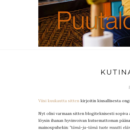
KUTINA
Viisi kuukautta sitten
kirjoitin kiusallisesta on
Nyt olisi varmaan sitten blogiteknisesti sopiva a
löysin ihanan hyvinvoivan kutsemattoman päänah
mainospuhekin:
”tämä-ja-tämä tuote muutti eläm