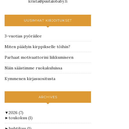
krista@puutalobaby.fi
UUSIMMAT KIRJOITUKSET
3-vuotias pyöräilee
Miten päädyin kirppikselle töihin?
Parhaat motivaattorini liikkumiseen
Näin säästimme ruokakuluissa
Kymmenen kirjasuositusta
ARCHIVES
▼
2026
(7)
►
toukokuu
(1)
►
huhtikuu
(1)