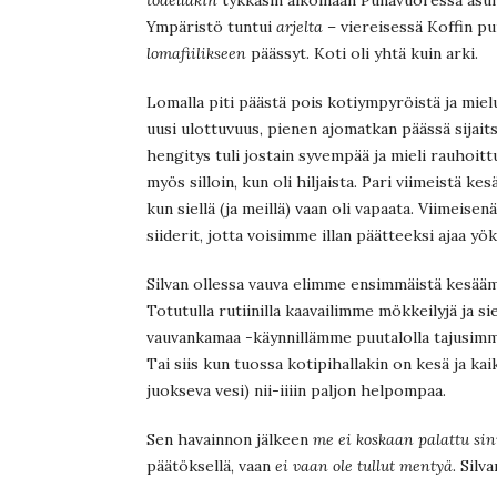
Ympäristö tuntui
arjelta
– viereisessä Koffin pui
lomafiilikseen
päässyt. Koti oli yhtä kuin arki.
Lomalla piti päästä pois kotiympyröistä ja miel
uusi ulottuvuus, pienen ajomatkan päässä sijait
hengitys tuli jostain syvempää ja mieli rauhoitt
myös silloin, kun oli hiljaista. Pari viimeistä k
kun siellä (ja meillä) vaan oli vapaata. Viimeise
siiderit, jotta voisimme illan päätteeksi ajaa yö
Silvan ollessa vauva elimme ensimmäistä kesää
Totutulla rutiinilla kaavailimme mökkeilyjä ja sie
vauvankamaa -käynnillämme puutalolla tajusimm
Tai siis kun tuossa kotipihallakin on kesä ja kai
juokseva vesi) nii-iiiin paljon helpompaa.
Sen havainnon jälkeen
me ei koskaan palattu sin
päätöksellä, vaan
ei vaan ole tullut mentyä
. Silv