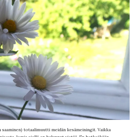
 saaminen) totaalimuutti meidän kesämeiningit. Vaikka
sesta, lomia siellä en halunnut vietää. En hetkeäkään.