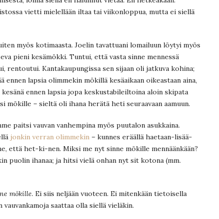
stossa vietti mielellään iltaa tai viikonloppua, mutta ei siellä
uiten myös kotimaasta. Joelin tavattuani lomailuun löytyi myös
seva pieni kesämökki. Tuntui, että vasta sinne mennessä
ui, rentoutui. Kantakaupungissa sen sijaan oli jatkuva kohina;
esää ennen lapsia olimmekin mökillä kesäaikaan oikeastaan aina,
nä kesänä ennen lapsia jopa keskustabileiltoina aloin skipata
ksi mökille – sieltä oli ihana herätä heti seuraavaan aamuun.
mme paitsi vauvan vanhempina myös puutalon asukkaina.
llä
jonkin verran olimmekin
– kunnes eräällä haetaan-lisää-
e, että het-ki-nen. Miksi me nyt sinne mökille mennäänkään?
kin puolin ihanaa; ja hitsi vielä onhan nyt sit kotona (mm.
ne mökille
. Ei siis neljään vuoteen. Ei mitenkään tietoisella
an vauvankamoja saattaa olla siellä vieläkin.