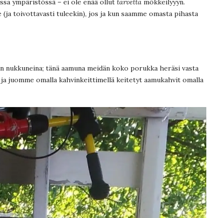
ssa ympäristössä – ei ole enää ollut
tarvetta
mökkeilyyyn.
lee (ja toivottavasti tuleekin), jos ja kun saamme omasta pihasta
in nukkuneina; tänä aamuna meidän koko porukka heräsi vasta
ja juomme omalla kahvinkeittimellä keitetyt aamukahvit omalla