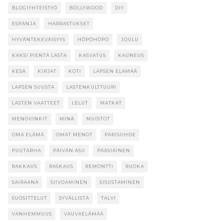
BLOGIYHTEISTYÖ
BOLLYWOOD
DIY
ESPANJA
HARRASTUKSET
HYVÄNTEKEVÄISYYS
HÖPÖHÖPÖ
JOULU
KAKSI PIENTÄ LASTA
KASVATUS
KAUNEUS
KESÄ
KIRJAT
KOTI
LAPSEN ELÄMÄÄ
LAPSEN SUUSTA
LASTENKULTTUURI
LASTEN VAATTEET
LELUT
MATKAT
MENOVINKIT
MINÄ
MUISTOT
OMA ELÄMÄ
OMAT MENOT
PARISUHDE
PUUTARHA
PÄIVÄN ASU
PÄÄSIÄINEN
RAKKAUS
RASKAUS
REMONTTI
RUOKA
SAIRAANA
SIIVOAMINEN
SISUSTAMINEN
SUOSITTELUT
SYVÄLLISTÄ
TALVI
VANHEMMUUS
VAUVAELÄMÄÄ