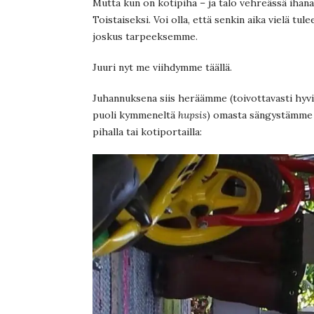
Mutta kun on kotipiha – ja talo vehreässä ihana
Toistaiseksi. Voi olla, että senkin aika vielä tu
joskus tarpeeksemme.
Juuri nyt me viihdymme täällä.
Juhannuksena siis heräämme (toivottavasti hyv
puoli kymmeneltä
hupsis
) omasta sängystämme 
pihalla tai kotiportailla: