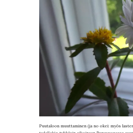
Puutaloon muuttaminen (ja no okei: myös lasten
todellakin
tykkäsin aikoinaan Punavuoressa asumi