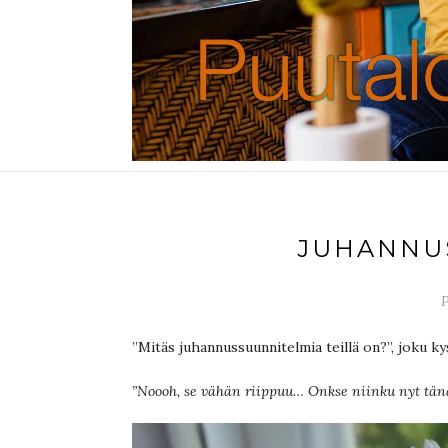
JUHANNU
P
”Mitäs juhannussuunnitelmia teillä on?”, joku ky
”Noooh, se vähän riippuu… Onkse niinku nyt tän