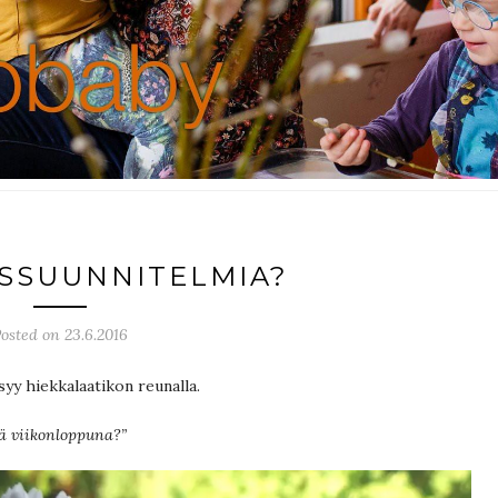
SSUUNNITELMIA?
osted on 23.6.2016
syy hiekkalaatikon reunalla.
ä viikonloppuna?”