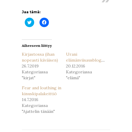
Jaa tämä:
Jaa
Jaa
Twitterissä(Avautuu
Facebookissa(Avautuu
uudessa
uudessa
ikkunassa)
ikkunassa)
Aiheeseen liittyy
Kirjastossa (ihan
Urani
nopeasti käväisen)
elämänviisausbloggaajana
26.7.2019
20.12.2016
Kategoriassa
Kategoriassa
"kirjat"
"elämä"
Fear and loathing in
kinuskipalakeittiö
14.7.2016
Kategoriassa
"Ajattelin tänään"