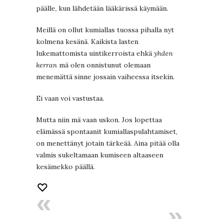
päälle, kun lähdetään lääkärissä käymään.
Meillä on ollut kumiallas tuossa pihalla nyt
kolmena kesänä. Kaikista lasten
lukemattomista uintikerroista ehkä
yhden
kerran
mä olen onnistunut olemaan
menemättä sinne jossain vaiheessa itsekin.
Ei vaan voi vastustaa.
Mutta niin mä vaan uskon. Jos lopettaa
elämässä spontaanit kumiallaspulahtamiset,
on menettänyt jotain tärkeää. Aina pitää olla
valmis sukeltamaan kumiseen altaaseen
kesämekko päällä.