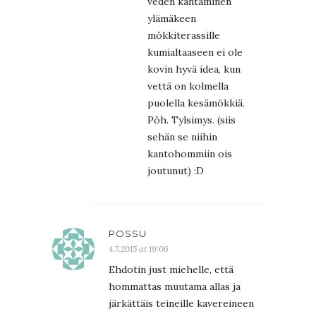
veden kantaminen
ylämäkeen
mökkiterassille
kumialtaaseen ei ole
kovin hyvä idea, kun
vettä on kolmella
puolella kesämökkiä.
Pöh. Tylsimys. (siis
sehän se niihin
kantohommiin ois
joutunut) :D
POSSU
4.7.2015 at 19:06
Ehdotin just miehelle, että
hommattas muutama allas ja
järkättäis teineille kavereineen