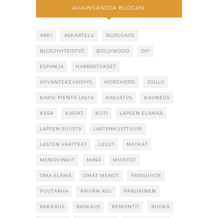
AVAINSANOJA BLOGIIN:
ARKI
ASKARTELU
BLOGGAUS
BLOGIYHTEISTYÖ
BOLLYWOOD
DIY
ESPANJA
HARRASTUKSET
HYVÄNTEKEVÄISYYS
HÖPÖHÖPÖ
JOULU
KAKSI PIENTÄ LASTA
KASVATUS
KAUNEUS
KESÄ
KIRJAT
KOTI
LAPSEN ELÄMÄÄ
LAPSEN SUUSTA
LASTENKULTTUURI
LASTEN VAATTEET
LELUT
MATKAT
MENOVINKIT
MINÄ
MUISTOT
OMA ELÄMÄ
OMAT MENOT
PARISUHDE
PUUTARHA
PÄIVÄN ASU
PÄÄSIÄINEN
RAKKAUS
RASKAUS
REMONTTI
RUOKA