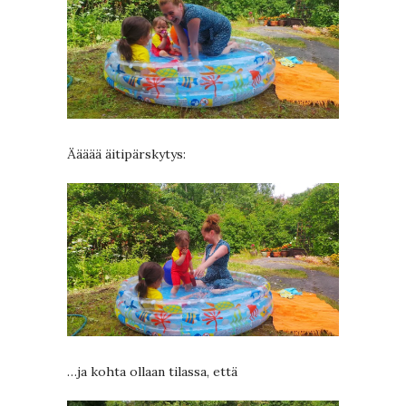
Äääää äitipärskytys:
…ja kohta ollaan tilassa, että