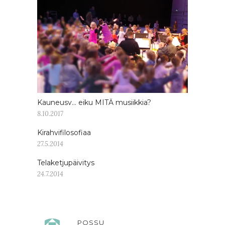
Kauneusv… eiku MITÄ musiikkia?
8.10.2017
Kirahvifilosofiaa
27.5.2014
Telaketjupäivitys
24.7.2014
POSSU