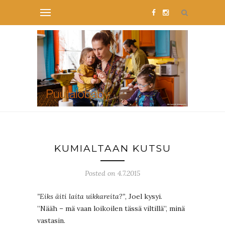
KUMIALTAAN KUTSU
Posted on 4.7.2015
”Eiks äiti laita uikkareita?”
, Joel kysyi.
”Nääh – mä vaan loikoilen tässä viltillä”, minä
vastasin.