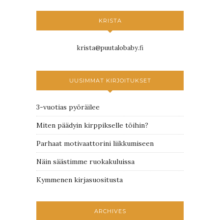
KRISTA
krista@puutalobaby.fi
UUSIMMAT KIRJOITUKSET
3-vuotias pyöräilee
Miten päädyin kirppikselle töihin?
Parhaat motivaattorini liikkumiseen
Näin säästimme ruokakuluissa
Kymmenen kirjasuositusta
ARCHIVES