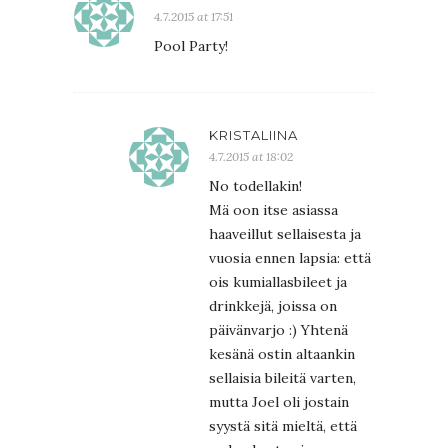
4.7.2015 at 17:51
Pool Party!
KRISTALIINA
4.7.2015 at 18:02
No todellakin!
Mä oon itse asiassa
haaveillut sellaisesta ja
vuosia ennen lapsia: että
ois kumiallasbileet ja
drinkkejä, joissa on
päivänvarjo :) Yhtenä
kesänä ostin altaankin
sellaisia bileitä varten,
mutta Joel oli jostain
syystä sitä mieltä, että