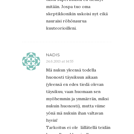
mitään. Jospa tuo oma
skeptikkonikin uskoisi nyt eikä
nauraisi röhönaurua
kuuteorioilleni.
NADIS
24.6.2013 at 14:55
Mä nukun yleensä todella
huonosti täysikuun aikaan
(yleensä en edes tiedä olevan
täysikuu, vaan huomaan sen
myöhemmin ja ymmärrän, miksi
nukuin huonosti), mutta viime
yönä mä nukuin ihan valtavan
hyvin!
Tarkoitus ei ole lällätellä teidän