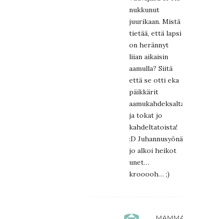
nukkunut
juurikaan. Mistä
tietää, että lapsi
on herännyt
liian aikaisin
aamulla? Siitä
että se otti eka
päikkärit
aamukahdeksalta
ja tokat jo
kahdeltatoista!
:D Juhannusyönä
jo alkoi heikot
unet…
krooooh… ;)
MAMMARA