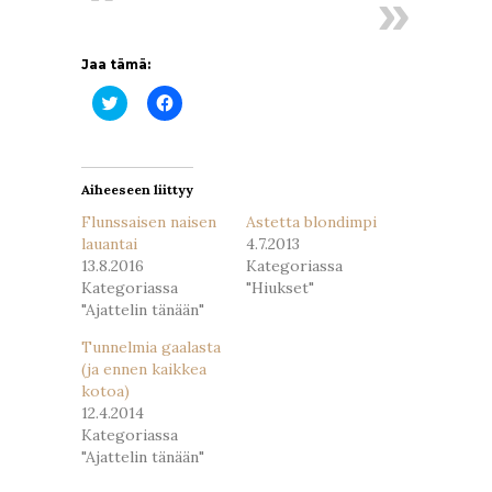
Jaa tämä:
Jaa
Jaa
Twitterissä(Avautuu
Facebookissa(Avautuu
uudessa
uudessa
ikkunassa)
ikkunassa)
Aiheeseen liittyy
Flunssaisen naisen
Astetta blondimpi
lauantai
4.7.2013
13.8.2016
Kategoriassa
Kategoriassa
"Hiukset"
"Ajattelin tänään"
Tunnelmia gaalasta
(ja ennen kaikkea
kotoa)
12.4.2014
Kategoriassa
"Ajattelin tänään"