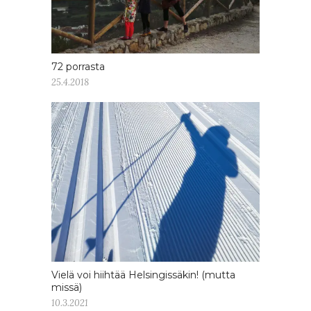
72 porrasta
25.4.2018
Vielä voi hiihtää Helsingissäkin! (mutta
missä)
10.3.2021