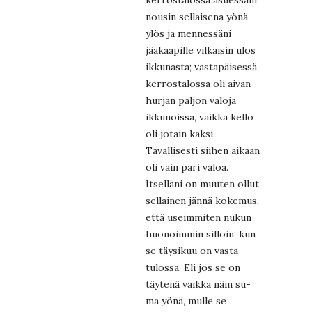
kerrostalossa asuessani
nousin sellaisena yönä
ylös ja mennessäni
jääkaapille vilkaisin ulos
ikkunasta; vastapäisessä
kerrostalossa oli aivan
hurjan paljon valoja
ikkunoissa, vaikka kello
oli jotain kaksi.
Tavallisesti siihen aikaan
oli vain pari valoa.
Itselläni on muuten ollut
sellainen jännä kokemus,
että useimmiten nukun
huonoimmin silloin, kun
se täysikuu on vasta
tulossa. Eli jos se on
täytenä vaikka näin su-
ma yönä, mulle se