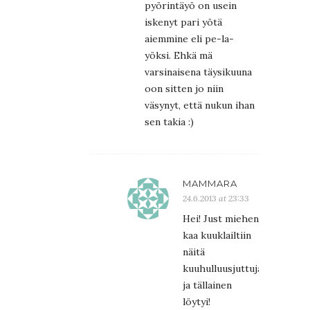
pyörintäyö on usein
iskenyt pari yötä
aiemmine eli pe-la-
yöksi. Ehkä mä
varsinaisena täysikuuna
oon sitten jo niin
väsynyt, että nukun ihan
sen takia :)
MAMMARA
24.6.2013 at 23:33
Hei! Just miehen
kaa kuuklailtiin
näitä
kuuhulluusjuttuja
ja tällainen
löytyi!