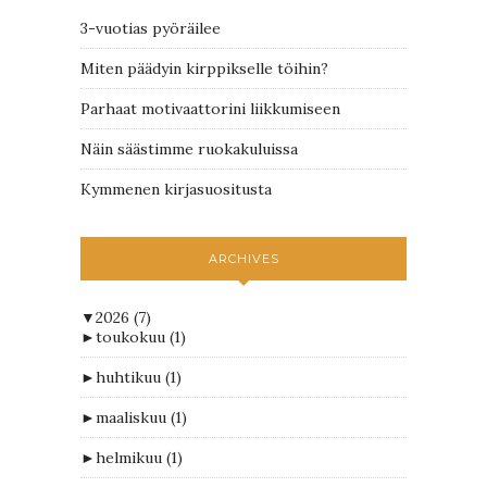
3-vuotias pyöräilee
Miten päädyin kirppikselle töihin?
Parhaat motivaattorini liikkumiseen
Näin säästimme ruokakuluissa
Kymmenen kirjasuositusta
ARCHIVES
▼
2026
(7)
►
toukokuu
(1)
►
huhtikuu
(1)
►
maaliskuu
(1)
►
helmikuu
(1)