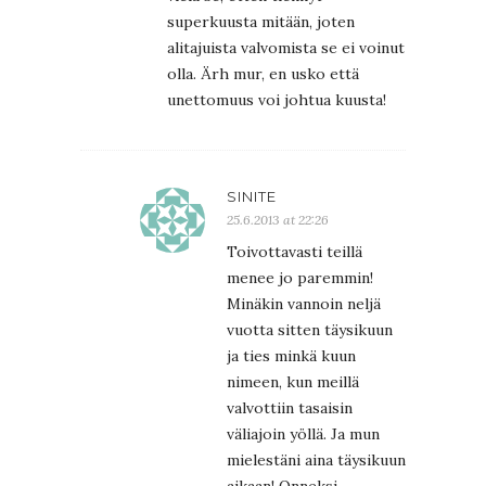
superkuusta mitään, joten
alitajuista valvomista se ei voinut
olla. Ärh mur, en usko että
unettomuus voi johtua kuusta!
SINITE
25.6.2013 at 22:26
Toivottavasti teillä
menee jo paremmin!
Minäkin vannoin neljä
vuotta sitten täysikuun
ja ties minkä kuun
nimeen, kun meillä
valvottiin tasaisin
väliajoin yöllä. Ja mun
mielestäni aina täysikuun