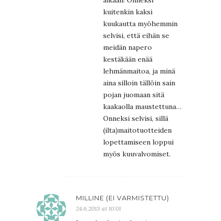
aikaan! Onneksi
kuitenkin kaksi
kuukautta myöhemmin
selvisi, että eihän se
meidän napero
kestäkään enää
lehmänmaitoa, ja minä
aina silloin tällöin sain
pojan juomaan sitä
kaakaolla maustettuna…
Onneksi selvisi, sillä
(ilta)maitotuotteiden
lopettamiseen loppui
myös kuuvalvomiset.
MILLINE (EI VARMISTETTU)
24.6.2013 at 10:01