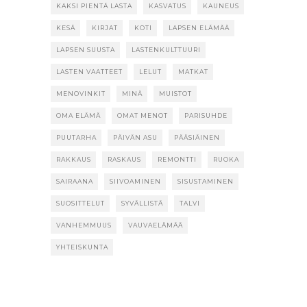
KAKSI PIENTÄ LASTA
KASVATUS
KAUNEUS
KESÄ
KIRJAT
KOTI
LAPSEN ELÄMÄÄ
LAPSEN SUUSTA
LASTENKULTTUURI
LASTEN VAATTEET
LELUT
MATKAT
MENOVINKIT
MINÄ
MUISTOT
OMA ELÄMÄ
OMAT MENOT
PARISUHDE
PUUTARHA
PÄIVÄN ASU
PÄÄSIÄINEN
RAKKAUS
RASKAUS
REMONTTI
RUOKA
SAIRAANA
SIIVOAMINEN
SISUSTAMINEN
SUOSITTELUT
SYVÄLLISTÄ
TALVI
VANHEMMUUS
VAUVAELÄMÄÄ
YHTEISKUNTA