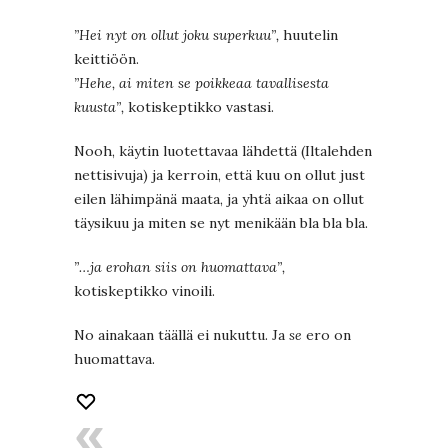
”Hei nyt on ollut joku superkuu”,
huutelin
keittiöön.
”Hehe, ai miten se poikkeaa tavallisesta
kuusta”,
kotiskeptikko vastasi.
Nooh, käytin luotettavaa lähdettä (Iltalehden
nettisivuja) ja kerroin, että kuu on ollut just
eilen lähimpänä maata, ja yhtä aikaa on ollut
täysikuu ja miten se nyt menikään bla bla bla.
”…ja erohan siis on huomattava”,
kotiskeptikko vinoili.
No ainakaan täällä ei nukuttu. Ja
se
ero on
huomattava.