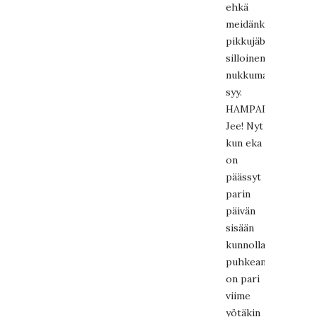
ehkä
meidänkin
pikkujäbän
silloinen
nukkumattomuude
syy.
HAMPAITA!
Jee! Nyt
kun eka
on
päässyt
parin
päivän
sisään
kunnolla
puhkeamaan,
on pari
viime
yötäkin