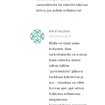
vastaväitteitä tai väitettä tukevaa
tietoa, jos jollain sellaista on!
KRISTALIINA
24.6.2013 at 10:35
Mulla on tämä sama
kokemus: ihan
tarkoituksella en seuraa
kuun vaiheita, mutta
silloin tällöin
”pyörintäyön” jälkeen
tsekkaan kalenterin ja
joo – täysikuu on ollut.
Kerran ajat-ajat sitten
Kalliossa sellaisessa
megaisossa