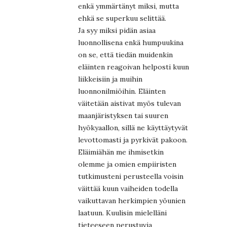
enkä ymmärtänyt miksi, mutta
ehkä se superkuu selittää.
Ja syy miksi pidän asiaa
luonnollisena enkä humpuukina
on se, että tiedän muidenkin
eläinten reagoivan helposti kuun
liikkeisiin ja muihin
luonnonilmiöihin. Eläinten
väitetään aistivat myös tulevan
maanjäristyksen tai suuren
hyökyaallon, sillä ne käyttäytyvät
levottomasti ja pyrkivät pakoon.
Eläimiähän me ihmisetkin
olemme ja omien empiiristen
tutkimusteni perusteella voisin
väittää kuun vaiheiden todella
vaikuttavan herkimpien yöunien
laatuun. Kuulisin mielelläni
tieteeseen perustuvia