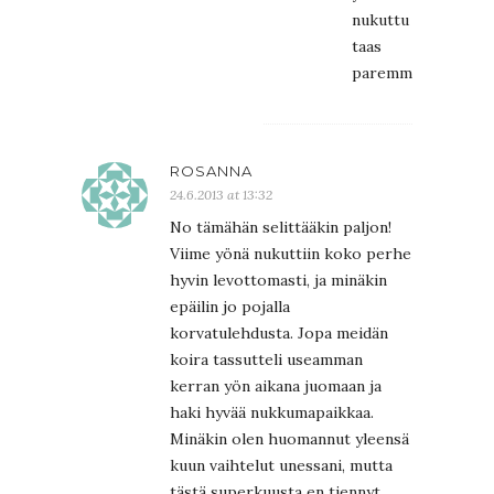
nukuttu
taas
paremmin.
ROSANNA
24.6.2013 at 13:32
No tämähän selittääkin paljon!
Viime yönä nukuttiin koko perhe
hyvin levottomasti, ja minäkin
epäilin jo pojalla
korvatulehdusta. Jopa meidän
koira tassutteli useamman
kerran yön aikana juomaan ja
haki hyvää nukkumapaikkaa.
Minäkin olen huomannut yleensä
kuun vaihtelut unessani, mutta
tästä superkuusta en tiennyt