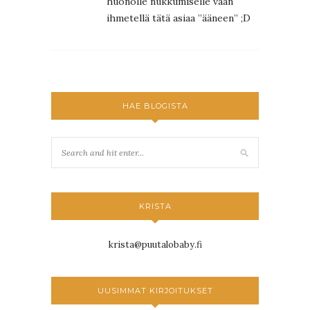
huonolle nukkumiselle vaan
ihmetellä tätä asiaa ”ääneen” ;D
HAE BLOGISTA
KRISTA
krista@puutalobaby.fi
UUSIMMAT KIRJOITUKSET