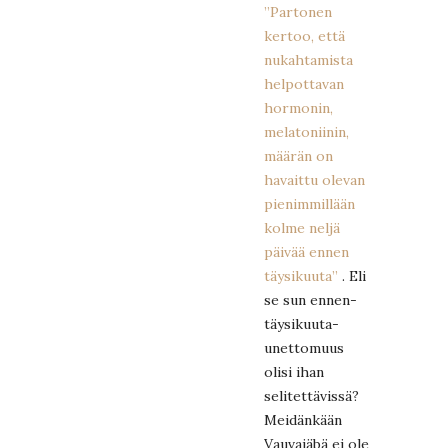
”Partonen
kertoo, että
nukahtamista
helpottavan
hormonin,
melatoniinin,
määrän on
havaittu olevan
pienimmillään
kolme neljä
päivää ennen
täysikuuta”
. Eli
se sun ennen-
täysikuuta-
unettomuus
olisi ihan
selitettävissä?
Meidänkään
Vauvajäbä ei ole