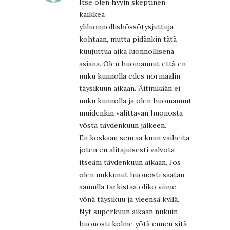
Itse olen hyvin skeptinen
kaikkea
yliluonnollishössötysjuttuja
kohtaan, mutta pidänkin tätä
kuujuttua aika luonnollisena
asiana. Olen huomannut että en
nuku kunnolla edes normaalin
täysikuun aikaan. Äitinikään ei
nuku kunnolla ja olen huomannut
muidenkin valittavan huonosta
yöstä täydenkuun jälkeen.
En koskaan seuraa kuun vaiheita
joten en alitajuisesti valvota
itseäni täydenkuun aikaan. Jos
olen nukkunut huonosti saatan
aamulla tarkistaa oliko viime
yönä täysikuu ja yleensä kyllä.
Nyt superkuun aikaan nukuin
huonosti kolme yötä ennen sitä