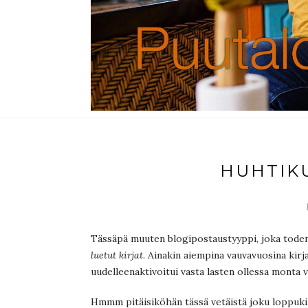
HUHTIK
Tässäpä muuten blogipostaustyyppi, joka toden
luetut kirjat
. Ainakin aiempina vauvavuosina kirja
uudelleenaktivoitui vasta lasten ollessa monta 
Hmmm pitäisiköhän tässä vetäistä joku loppukir