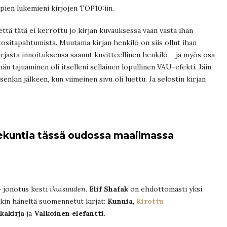
pien lukemieni kirjojen TOP10:iin.
että tätä ei kerrottu jo kirjan kuvauksessa vaan vasta ihan
tositapahtumista. Muutama kirjan henkilö on siis ollut ihan
kirjasta innoituksensa saanut kuvitteellinen henkilö – ja myös osa
n tajuaminen oli itselleni sellainen lopullinen VAU-efekti. Jäin
nkin jälkeen, kun viimeinen sivu oli luettu. Ja selostin kirjan
 sekuntia tässä oudossa maailmassa
– jonotus kesti
ikuisuuden
.
Elif Shafak
on ehdottomasti yksi
atkin häneltä suomennetut kirjat:
Kunnia
,
Kirottu
kakirja
ja
Valkoinen elefantti
.