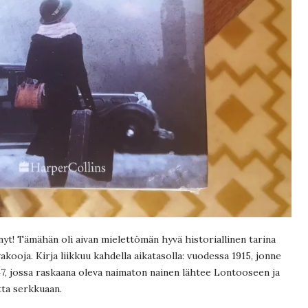
yt! Tämähän oli aivan mielettömän hyvä historiallinen tarina
vakooja. Kirja liikkuu kahdella aikatasolla: vuodessa 1915, jonne
47, jossa raskaana oleva naimaton nainen lähtee Lontooseen ja
tta serkkuaan.