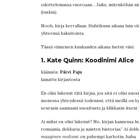
odottelemassa vuoroaan… Jaiks, mitenköhän nii
(tuskin)
Nooh, kirja kerrallaan. Huhtikuun aikana luin vii
yhteensä kaksitoista.
Tässä viimeisen kuukauden aikana luetut viisi:
1. Kate Quinn: Koodinimi Alice
käännös:
Päivi Paju
lainattu kirjastosta
En olisi lukenut tätä kirjaa, jos sitä ei olisi suo
monessa yhteydessä todennut, että meillä on
h
seurasin saamaani suositusta ja klikkasin itseni
Ai miksi en olisi lukenut? No, kirjan kannessa lu
romaania, dekkaria ja naisten historiaa.” Ai
dekk
maaginen realismi
on pahempi karkotin, haha.