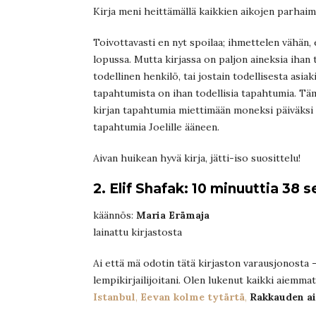
Kirja meni heittämällä kaikkien aikojen parhaim
Toivottavasti en nyt spoilaa; ihmettelen vähän, 
lopussa. Mutta kirjassa on paljon aineksia ihan 
todellinen henkilö, tai jostain todellisesta asia
tapahtumista on ihan todellisia tapahtumia. Tämä
kirjan tapahtumia miettimään moneksi päiväksi se
tapahtumia Joelille ääneen.
Aivan huikean hyvä kirja, jätti-iso suosittelu!
2. Elif Shafak: 10 minuuttia 38
käännös:
Maria Erämaja
lainattu kirjastosta
Ai että mä odotin tätä kirjaston varausjonosta 
lempikirjailijoitani. Olen lukenut kaikki aiemm
Istanbul
,
Eevan kolme tytärtä
,
Rakkauden ai