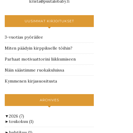
krista@puutalobaby.fi
UUSIMMAT KIRJOITUKSET
3-vuotias pyöräilee
Miten päädyin kirppikselle töihin?
Parhaat motivaattorini liikkumiseen
Näin säästimme ruokakuluissa
Kymmenen kirjasuositusta
ARCHIVES
▼
2026
(7)
►
toukokuu
(1)
►
huhtikuu
(1)