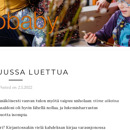
UUSSA LUETTUA
Posted on 2.5.2022
näköisesti vauvan tulon myötä vaipuu unholaan:
viime aikoina
saldoni oli hyvin lähellä nollaa, ja lukemisharrastus
vuotta isompia.
i? Kirjastossakin vielä kahdeksan kirjaa varausjonossa