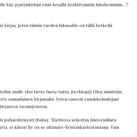
lle käy, pystynköhän enää kesällä keskittymään lukuhommiin….?
si kirjaa, joten tämän vuoden lukusaldo on tällä hetkellä
sitellut mulle yksi tietty Insta-tuttu. (terkkuja!) Olen nimittäin
yvin
samanlainen kirjamaku. Joten vastoin ennakkoluulojani
 kirjaston varausjonoon.
ki pahaenteisesti (haha): ”Kiehtova sekoitus historiallista
aria
, ei kiitos! Se on se ultimate-kristankarkoitussana. Vain