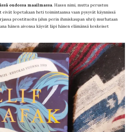
tässä oudossa maailmassa
. Hassu nimi, mutta perustuu
ot eivät lopetakaan heti toimintaansa vaan pysyvät käynnissä
irjassa prostituoitu (alun perin ihmiskaupan uhri) murhataan
kana hänen aivonsa käyvät läpi hänen elämänsä keskeiset