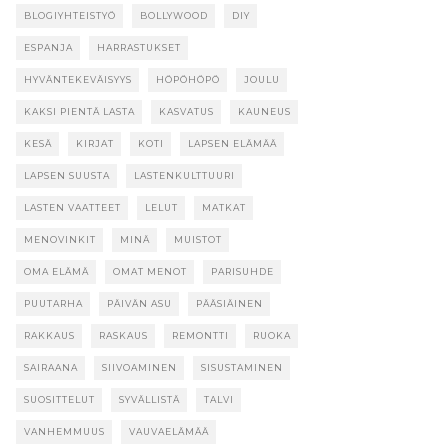
BLOGIYHTEISTYÖ
BOLLYWOOD
DIY
ESPANJA
HARRASTUKSET
HYVÄNTEKEVÄISYYS
HÖPÖHÖPÖ
JOULU
KAKSI PIENTÄ LASTA
KASVATUS
KAUNEUS
KESÄ
KIRJAT
KOTI
LAPSEN ELÄMÄÄ
LAPSEN SUUSTA
LASTENKULTTUURI
LASTEN VAATTEET
LELUT
MATKAT
MENOVINKIT
MINÄ
MUISTOT
OMA ELÄMÄ
OMAT MENOT
PARISUHDE
PUUTARHA
PÄIVÄN ASU
PÄÄSIÄINEN
RAKKAUS
RASKAUS
REMONTTI
RUOKA
SAIRAANA
SIIVOAMINEN
SISUSTAMINEN
SUOSITTELUT
SYVÄLLISTÄ
TALVI
VANHEMMUUS
VAUVAELÄMÄÄ