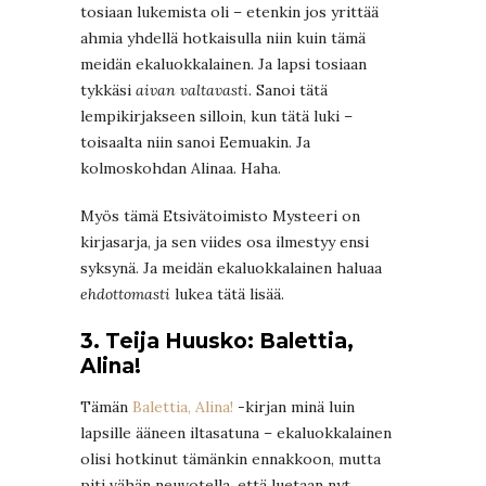
tosiaan lukemista oli – etenkin jos yrittää
ahmia yhdellä hotkaisulla niin kuin tämä
meidän ekaluokkalainen. Ja lapsi tosiaan
tykkäsi
aivan valtavasti
. Sanoi tätä
lempikirjakseen silloin, kun tätä luki –
toisaalta niin sanoi Eemuakin. Ja
kolmoskohdan Alinaa. Haha.
Myös tämä Etsivätoimisto Mysteeri on
kirjasarja, ja sen viides osa ilmestyy ensi
syksynä. Ja meidän ekaluokkalainen haluaa
ehdottomasti
lukea tätä lisää.
3. Teija Huusko: Balettia,
Alina!
Tämän
Balettia, Alina!
-kirjan minä luin
lapsille ääneen iltasatuna – ekaluokkalainen
olisi hotkinut tämänkin ennakkoon, mutta
piti vähän neuvotella, että luetaan nyt