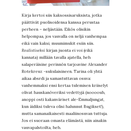
Kirja kertoi siis kaksossisaruksista, jotka
päättivät puolisoidensa kanssa perustaa
perheen – neljästään. Eikös olisikin
helpompaa, jos vauvalla on neljä vanhempaa
eikä vain kaksi, muumimukit esiin siis.
Realistiseksi
kirjan juonta ei voi (eikä
kannata) millään tavalla ajatella, heh
salaperäisine perinnön tarjoavine Alexander
Rotekreuz -sukulaisineen. Tarina oli yhtä
aikaa absrdi ja samastuttavan osuva:
vanhemmaksi ensi kertaa tulemisen kriiselyt
olivat hauskanöveriksi vedettyjä (noooouh,
anoppi osti kakanväriset ale-Emmaljungat,
kun äidiksi tuleva olisi halunnut Bugikset!),
mutta samanaikaisesti maaliinosuvan tuttuja.
Jos ei suoraan omasta elämästä, niin ainakin
vauvapalstoilta, heh.