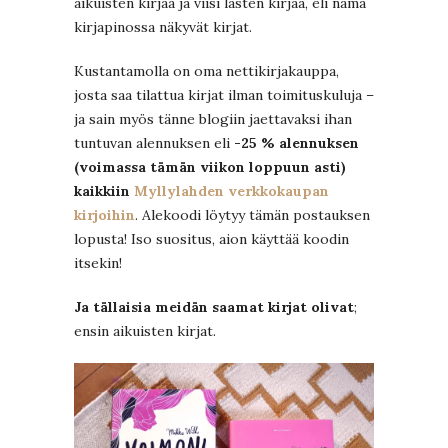
aikuisten kirjaa ja viisi lasten kirjaa, eli nämä
kirjapinossa näkyvät kirjat.
Kustantamolla on oma nettikirjakauppa,
josta saa tilattua kirjat ilman toimituskuluja –
ja sain myös tänne blogiin jaettavaksi ihan
tuntuvan alennuksen eli
-25 % alennuksen
(voimassa tämän viikon loppuun asti)
kaikkiin
Myllylahden verkkokaupan
kirjoihin
. Alekoodi löytyy tämän postauksen
lopusta! Iso suositus, aion käyttää koodin
itsekin!
Ja tällaisia meidän saamat kirjat olivat
;
ensin aikuisten kirjat.