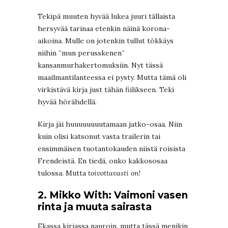
Tekipä muuten hyvää lukea juuri tällaista
hersyvää tarinaa etenkin näinä korona-
aikoina. Mulle on jotenkin tullut tökkäys
niihin ”mun perusskenen”
kansanmurhakertomuksiin. Nyt tässä
maailmantilanteessa ei pysty. Mutta tämä oli
virkistävä kirja just tähän fiilikseen. Teki
hyvää hörähdellä.
Kirja jäi huuuuuuuutamaan jatko-osaa. Niin
kuin olisi katsonut vasta trailerin tai
ensimmäisen tuotantokauden niistä roisista
Frendeistä. En tiedä, onko kakkososaa
tulossa. Mutta
toivottavasti on
!
2. Mikko With: Vaimoni vasen
rinta ja muuta sairasta
Ekassa kirjassa nauroin, mutta tässä menikin