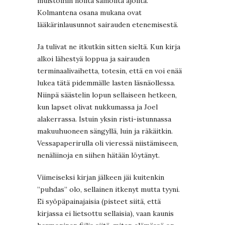
muistoihin noilta samoilta ajoilta.
Kolmantena osana mukana ovat
lääkärinlausunnot sairauden etenemisestä.
Ja tulivat ne itkutkin sitten sieltä. Kun kirja
alkoi lähestyä loppua ja sairauden
terminaalivaihetta, totesin, että en voi enää
lukea tätä pidemmälle lasten läsnäollessa.
Niinpä säästelin lopun sellaiseen hetkeen,
kun lapset olivat nukkumassa ja Joel
alakerrassa. Istuin yksin risti-istunnassa
makuuhuoneen sängyllä, luin ja räkäitkin.
Vessapaperirulla oli vieressä niistämiseen,
nenäliinoja en siihen hätään löytänyt.
Viimeiseksi kirjan jälkeen jäi kuitenkin
”puhdas” olo, sellainen itkenyt mutta tyyni.
Ei syöpäpainajaisia (pisteet siitä, että
kirjassa ei lietsottu sellaisia), vaan kaunis