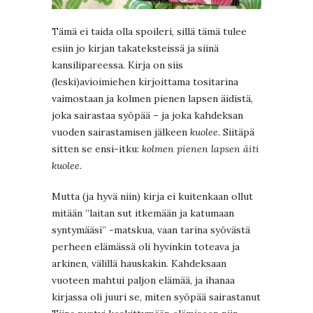
Tämä ei taida olla spoileri, sillä tämä tulee
esiin jo kirjan takateksteissä ja siinä
kansilipareessa. Kirja on siis
(leski)avioimiehen kirjoittama tositarina
vaimostaan ja kolmen pienen lapsen äidistä,
joka sairastaa syöpää – ja joka kahdeksan
vuoden sairastamisen jälkeen
kuolee.
Siitäpä
sitten se ensi-itku:
kolmen pienen lapsen äiti
kuolee
.
Mutta (ja hyvä niin) kirja ei kuitenkaan ollut
mitään ”laitan sut itkemään ja katumaan
syntymääsi” -matskua, vaan tarina syövästä
perheen elämässä oli hyvinkin toteava ja
arkinen, välillä hauskakin. Kahdeksaan
vuoteen mahtui paljon elämää, ja ihanaa
kirjassa oli juuri se, miten syöpää sairastanut