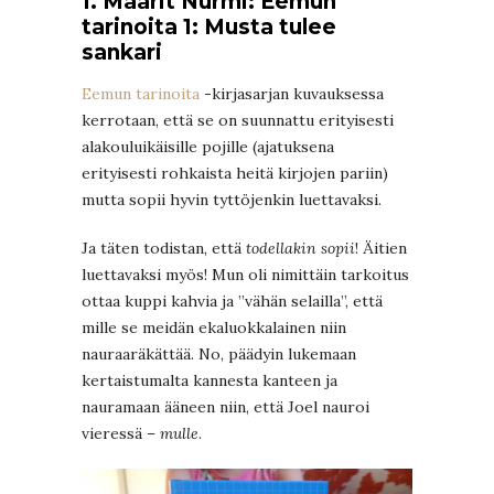
1. Maarit Nurmi: Eemun
tarinoita 1: Musta tulee
sankari
Eemun tarinoita
-kirjasarjan kuvauksessa
kerrotaan, että se on suunnattu erityisesti
alakouluikäisille pojille (ajatuksena
erityisesti rohkaista heitä kirjojen pariin)
mutta sopii hyvin tyttöjenkin luettavaksi.
Ja täten todistan, että
todellakin sopii
! Äitien
luettavaksi myös! Mun oli nimittäin tarkoitus
ottaa kuppi kahvia ja ”vähän selailla”, että
mille se meidän ekaluokkalainen niin
nauraaräkättää. No, päädyin lukemaan
kertaistumalta kannesta kanteen ja
nauramaan ääneen niin, että Joel nauroi
vieressä –
mulle
.