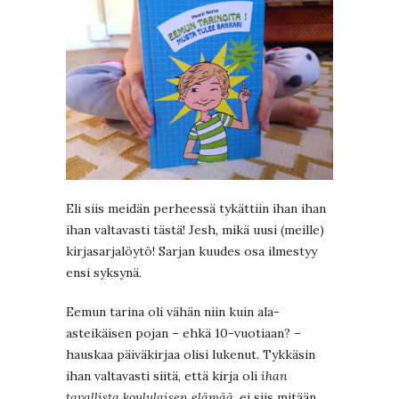
Eli siis meidän perheessä tykättiin ihan ihan
ihan valtavasti tästä! Jesh, mikä uusi (meille)
kirjasarjalöytö! Sarjan kuudes osa ilmestyy
ensi syksynä.
Eemun tarina oli vähän niin kuin ala-
asteikäisen pojan – ehkä 10-vuotiaan? –
hauskaa päiväkirjaa olisi lukenut. Tykkäsin
ihan valtavasti siitä, että kirja oli
ihan
tavallista koululaisen elämää
, ei siis mitään