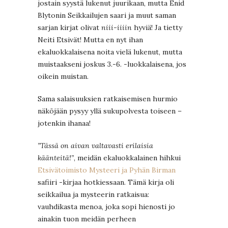
jostain syystä lukenut juurikaan, mutta Enid
Blytonin Seikkailujen saari ja muut saman
sarjan kirjat olivat
niii-iiiin
hyviä! Ja tietty
Neiti Etsivät! Mutta en nyt ihan
ekaluokkalaisena noita vielä lukenut, mutta
muistaakseni joskus 3.-6. -luokkalaisena, jos
oikein muistan.
Sama salaisuuksien ratkaisemisen hurmio
näköjään pysyy yllä sukupolvesta toiseen –
jotenkin ihanaa!
”Tässä on aivan valtavasti erilaisia
käänteitä!”
, meidän ekaluokkalainen hihkui
Etsivätoimisto Mysteeri ja Pyhän Birman
safiiri -kirjaa hotkiessaan. Tämä kirja oli
seikkailua ja mysteerin ratkaisua:
vauhdikasta menoa, joka sopi hienosti jo
ainakin tuon meidän perheen