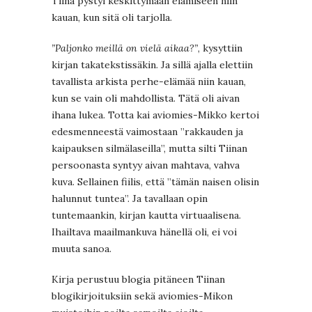
Tiina pystyi keskittymään elämiseen niin
kauan, kun sitä oli tarjolla.
”Paljonko meillä on vielä aikaa?”
, kysyttiin
kirjan takatekstissäkin. Ja sillä ajalla elettiin
tavallista arkista perhe-elämää niin kauan,
kun se vain oli mahdollista. Tätä oli aivan
ihana lukea. Totta kai aviomies-Mikko kertoi
edesmenneestä vaimostaan ”rakkauden ja
kaipauksen silmälaseilla”, mutta silti Tiinan
persoonasta syntyy aivan mahtava, vahva
kuva. Sellainen fiilis, että ”tämän naisen olisin
halunnut tuntea”. Ja tavallaan opin
tuntemaankin, kirjan kautta virtuaalisena.
Ihailtava maailmankuva hänellä oli, ei voi
muuta sanoa.
Kirja perustuu blogia pitäneen Tiinan
blogikirjoituksiin sekä aviomies-Mikon