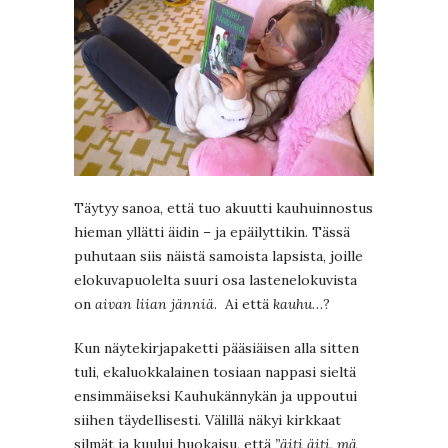
Täytyy sanoa, että tuo akuutti kauhuinnostus
hieman yllätti äidin – ja epäilyttikin. Tässä
puhutaan siis näistä samoista lapsista, joille
elokuvapuolelta suuri osa lastenelokuvista
on
aivan liian jänniä
. Ai että
kauhu
…?
Kun näytekirjapaketti pääsiäisen alla sitten
tuli, ekaluokkalainen tosiaan nappasi sieltä
ensimmäiseksi Kauhukännykän ja uppoutui
siihen täydellisesti. Välillä näkyi kirkkaat
silmät ja kuului huokaisu, että
”äiti äiti, mä