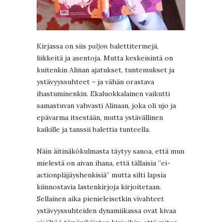
Kirjassa on siis
paljon
balettitermejä,
liikkeitä ja asentoja. Mutta keskeisintä on
kuitenkin Alinan ajatukset, tuntemukset ja
ystävyyssuhteet – ja vähän orastava
ihastuminenkin. Ekaluokkalainen vaikutti
samastuvan vahvasti Alinaan, joka oli ujo ja
epävarma itsestään, mutta ystävällinen
kaikille ja tanssii balettia tunteella.
Näin äitinäkökulmasta täytyy sanoa, että mun
mielestä on aivan ihana, että tällaisia ”ei-
actionpläjäyshenkisiä” mutta silti lapsia
kiinnostavia lastenkirjoja kirjoitetaan.
Sellainen aika pienieleisetkin vivahteet
ystävyyssuhteiden dynamiikassa ovat kivaa