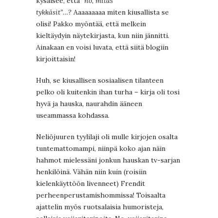
kysäisee, että
”no, mitäs
tykkäsit”…?
Aaaaaaaaa miten kiusallista se
olisi! Pakko myöntää, että melkein
kieltäydyin näytekirjasta, kun niin jännitti.
Ainakaan en voisi luvata, että siitä blogiin
kirjoittaisin!
Huh, se kiusallisen sosiaalisen tilanteen
pelko oli kuitenkin ihan turha – kirja oli tosi
hyvä ja hauska, naurahdin ääneen
useammassa kohdassa.
Neliöjuuren tyylilaji oli mulle kirjojen osalta
tuntemattomampi, niinpä koko ajan näin
hahmot mielessäni jonkun hauskan tv-sarjan
henkilöinä. Vähän niin kuin (roisiin
kielenkäyttöön livenneet) Frendit
perheenperustamishommissa! Toisaalta
ajattelin myös ruotsalaisia humoristeja,