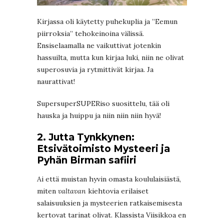
Kirjassa oli käytetty puhekuplia ja ”Eemun
piirroksia” tehokeinoina välissä.
Ensiselaamalla ne vaikuttivat jotenkin
hassuilta, mutta kun kirjaa luki, niin ne olivat
superosuvia ja rytmittivät kirjaa. Ja
naurattivat!
SupersuperSUPERiso suosittelu, tää oli
hauska ja huippu ja niin niin niin hyvä!
2. Jutta Tynkkynen:
Etsivätoimisto Mysteeri ja
Pyhän Birman safiiri
Ai että muistan hyvin omasta koululaisiästä,
miten
valtavan
kiehtovia erilaiset
salaisuuksien ja mysteerien ratkaisemisesta
kertovat tarinat olivat. Klassista Viisikkoa en