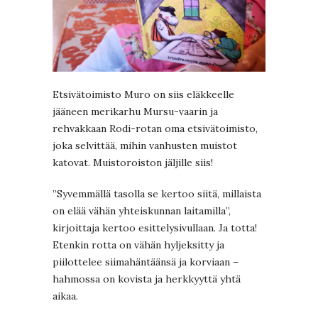
Etsivätoimisto Muro on siis eläkkeelle
jääneen merikarhu Mursu-vaarin ja
rehvakkaan Rodi-rotan oma etsivätoimisto,
joka selvittää, mihin vanhusten muistot
katovat. Muistoroiston jäljille siis!
”Syvemmällä tasolla se kertoo siitä, millaista
on elää vähän yhteiskunnan laitamilla”,
kirjoittaja kertoo esittelysivullaan. Ja totta!
Etenkin rotta on vähän hyljeksitty ja
piilottelee siimahäntäänsä ja korviaan –
hahmossa on kovista ja herkkyyttä yhtä
aikaa.