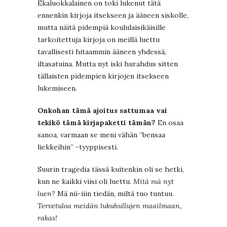
Ekaluokkalainen on toki lukenut tätä
ennenkin kirjoja itsekseen ja ääneen siskolle,
mutta näitä pidempiä koululaisikäisille
tarkoitettuja kirjoja on meillä luettu
tavallisesti hitaammin ääneen yhdessä,
iltasatuina. Mutta nyt iski hurahdus sitten
tällaisten pidempien kirjojen itsekseen
lukemiseen.
Onkohan tämä ajoitus sattumaa vai
tekikö tämä kirjapaketti tämän?
En osaa
sanoa, varmaan se meni vähän ”bensaa
liekkeihin” -tyyppisesti.
Suurin tragedia tässä kuitenkin oli se hetki,
kun ne kaikki viisi oli luettu.
Mitä mä nyt
luen?
Mä nii-iiin tiedän, miltä tuo tuntuu.
Tervetuloa meidän lukuhullujen maailmaan,
rakas!