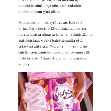
kuitenkin tämä kirja niin, että siskokin
kuulee tarinan yhtä aikaa.
Meidän molemmat tytöt
rakastivat
tätä
kirjaa. Kirja kertoo 12-vuotiaasta balettia
harrastavasta Alinasta ja hänen elämästään ja
ajatuksistaan – sekä balettitunnilla että
ystävyyssuhteissa.
”Mä en ymmärrä noista
balettiasioistamitään, mutta mä tykkään silti
tästä kirjasta!
”, ilmoitti pienempi iltasadun
kuulija.