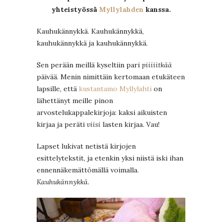
yhteistyössä
Myllylahden
kanssa.
Kauhukännykkä. Kauhukännykkä,
kauhukännykkä ja kauhukännykkä.
Sen perään meillä kyseltiin pari
piiiiitkää
päivää. Menin nimittäin kertomaan etukäteen
lapsille, että
kustantamo Myllylahti
on
lähettänyt meille pinon
arvostelukappalekirjoja: kaksi aikuisten
kirjaa ja peräti
viisi
lasten kirjaa. Vau!
Lapset lukivat netistä kirjojen
esittelytekstit, ja etenkin yksi niistä iski ihan
ennennäkemättömällä voimalla.
Kauhukännykkä.