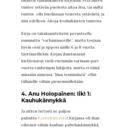
sisältöä tämänikäisten kirjoihin: että miten
tuntee ystävän puolesta aitoa iloa, tai miltä
tuntuu olla huolissaan toisesta ystävästä, ja
niin edelleen. Aitoja kouluikäisten tunteita.
Kirja on takakansitekstin perusteella
suunnattu ”varhaisnuorille”, mutta tosiaan
hyvin osui ja upposi näille 6 ja 8 vuotta
täyttäneillekin. Kirjan ihastusasiat
kiehtoisivat vielä enemmän varmaan pari
vuotta vanhempia lukijoita, mutta ei tämä
missään nimessä ”liian teinimäistä” ollut
tällaisille vähän pienemmillekään.
4. Anu Holopainen: Iik! 1:
Kauhukännykkä
Ja sitten tietysti se paljon
puhuttu
Kauhukännykkä
! Kirjassa oli ihan
oikeasti vähän kauhua: paholaiskännykkä,