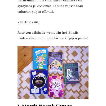
harmoninen fiilis siitä, miten elämässä on
syntymää ja kuolemaa. Ja siinä välissä
ihan
valtavan paljon elämää
.
Vau. Huokaus.
Ja sitten vähän kevyempään hei! Eli siis
näiden aivan huippujen lasten kirjojen pariin: