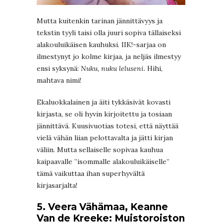
Mutta kuitenkin tarinan jännittävyys ja
tekstin tyyli taisi olla juuri sopiva tällaiseksi
alakouluikäisen kauhuksi. IIK!-sarjaa on
ilmestynyt jo kolme kirjaa, ja neljäs ilmestyy
ensi syksynä:
Nuku, nuku leluseni.
Hihi,
mahtava nimi!
Ekaluokkalainen ja äiti tykkäsivät kovasti
kirjasta, se oli hyvin kirjoitettu ja tosiaan
jännittävä. Kuusivuotias totesi, että näyttää
vielä vähän liian pelottavalta ja jätti kirjan
väliin. Mutta sellaiselle sopivaa kauhua
kaipaavalle ”isommalle alakouluikäiselle”
tämä vaikuttaa ihan superhyvältä
kirjasarjalta!
5. Veera Vähämaa, Keanne
Van de Kreeke: Muistoroiston