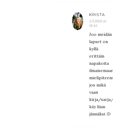
KRISTA
2.5.2022 at
18:43
Joo meidän
lapset on
kyllä
erittäin
napakoita
ilmaisemaan
mielipiteensä,
jos mikä
vaan
kirja/sarja/elokuva
käy liian
jännäksi :D