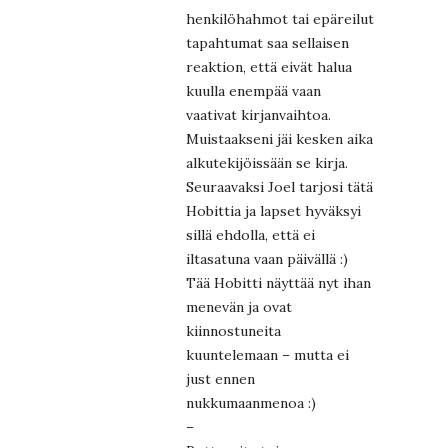
henkilöhahmot tai epäreilut
tapahtumat saa sellaisen
reaktion, että eivät halua
kuulla enempää vaan
vaativat kirjanvaihtoa.
Muistaakseni jäi kesken aika
alkutekijöissään se kirja.
Seuraavaksi Joel tarjosi tätä
Hobittia ja lapset hyväksyi
sillä ehdolla, että ei
iltasatuna vaan päivällä :)
Tää Hobitti näyttää nyt ihan
menevän ja ovat
kiinnostuneita
kuuntelemaan – mutta ei
just ennen
nukkumaanmenoa :)
–