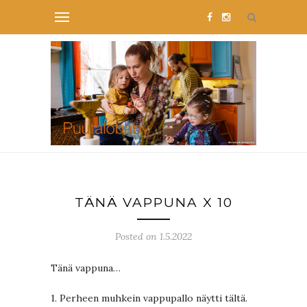
TÄNÄ VAPPUNA X 10
Posted on 1.5.2022
Tänä vappuna…
1. Perheen muhkein vappupallo näytti tältä.