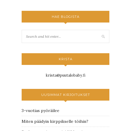
HAE BLOGISTA
KRISTA
krista@puutalobaby.fi
UUSIMMAT KIRJOITUKSET
3-vuotias pyöräilee
Miten päädyin kirppikselle töihin?