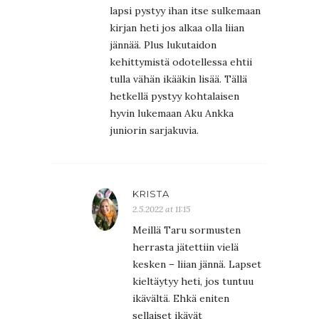
lapsi pystyy ihan itse sulkemaan
kirjan heti jos alkaa olla liian
jännää. Plus lukutaidon
kehittymistä odotellessa ehtii
tulla vähän ikääkin lisää. Tällä
hetkellä pystyy kohtalaisen
hyvin lukemaan Aku Ankka
juniorin sarjakuvia.
KRISTA
2.5.2022 at 11:15
Meillä Taru sormusten
herrasta jätettiin vielä
kesken – liian jännä. Lapset
kieltäytyy heti, jos tuntuu
ikävältä. Ehkä eniten
sellaiset ikävät