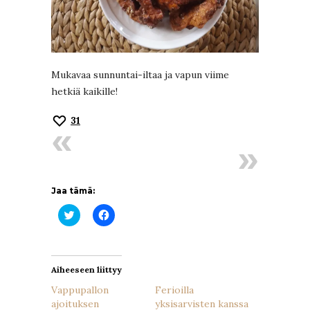
Mukavaa sunnuntai-iltaa ja vapun viime
hetkiä kaikille!
31
Jaa tämä:
Jaa
Jaa
Twitterissä(Avautuu
Facebookissa(Avautuu
uudessa
uudessa
ikkunassa)
ikkunassa)
Aiheeseen liittyy
Vappupallon
Ferioilla
ajoituksen
yksisarvisten kanssa