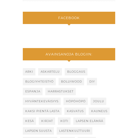
FACEBOOK
AVAINSANOJA BLOGIIN:
ARKI
ASKARTELU
BLOGGAUS
BLOGIYHTEISTYÖ
BOLLYWOOD
DIY
ESPANJA
HARRASTUKSET
HYVÄNTEKEVÄISYYS
HÖPÖHÖPÖ
JOULU
KAKSI PIENTÄ LASTA
KASVATUS
KAUNEUS
KESÄ
KIRJAT
KOTI
LAPSEN ELÄMÄÄ
LAPSEN SUUSTA
LASTENKULTTUURI