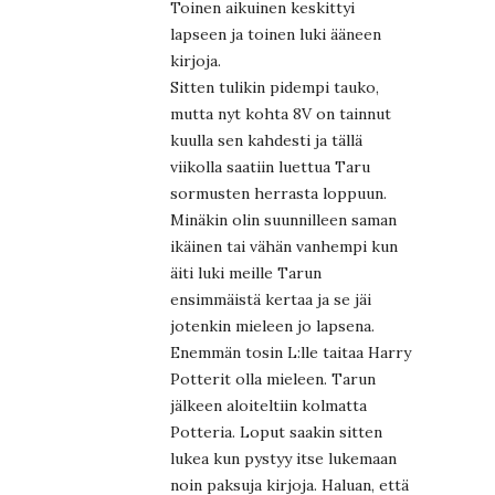
Toinen aikuinen keskittyi
lapseen ja toinen luki ääneen
kirjoja.
Sitten tulikin pidempi tauko,
mutta nyt kohta 8V on tainnut
kuulla sen kahdesti ja tällä
viikolla saatiin luettua Taru
sormusten herrasta loppuun.
Minäkin olin suunnilleen saman
ikäinen tai vähän vanhempi kun
äiti luki meille Tarun
ensimmäistä kertaa ja se jäi
jotenkin mieleen jo lapsena.
Enemmän tosin L:lle taitaa Harry
Potterit olla mieleen. Tarun
jälkeen aloiteltiin kolmatta
Potteria. Loput saakin sitten
lukea kun pystyy itse lukemaan
noin paksuja kirjoja. Haluan, että