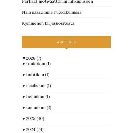
Parhaat motivaattorini liikkumiseen
Näin säästimme ruokakuluissa
Kymmenen kirjasuositusta
ARCHIVES
▼
2026
(7)
►
toukokuu
(1)
►
huhtikuu
(1)
►
maaliskuu
(1)
►
helmikuu
(1)
►
tammikuu
(3)
►
2025
(40)
►
2024
(74)