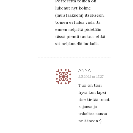
Pottereita toinen on
lukenut nyt kolme
(muistaakseni) itsekseen,
toinen ei halua vielä. Ja
ennen neljättä pidetään
tässä pientä taukoa, ehkä
sit neljännellä luokalla.
ANNA
2.5.2022 at 15:27
Tuo on tosi
hyvä kun lapsi
itse tietää omat
rajansa ja
uskaltaa sanoa
ne ääneen :)