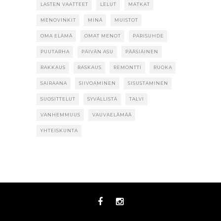
LASTEN VAATTEET
LELUT
MATKAT
MENOVINKIT
MINÄ
MUISTOT
OMA ELÄMÄ
OMAT MENOT
PARISUHDE
PUUTARHA
PÄIVÄN ASU
PÄÄSIÄINEN
RAKKAUS
RASKAUS
REMONTTI
RUOKA
SAIRAANA
SIIVOAMINEN
SISUSTAMINEN
SUOSITTELUT
SYVÄLLISTÄ
TALVI
VANHEMMUUS
VAUVAELÄMÄÄ
YHTEISKUNTA