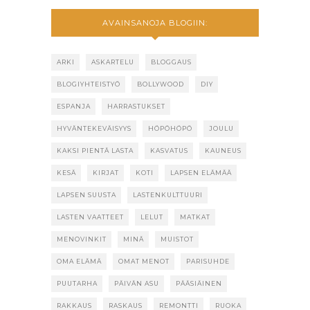
AVAINSANOJA BLOGIIN:
ARKI
ASKARTELU
BLOGGAUS
BLOGIYHTEISTYÖ
BOLLYWOOD
DIY
ESPANJA
HARRASTUKSET
HYVÄNTEKEVÄISYYS
HÖPÖHÖPÖ
JOULU
KAKSI PIENTÄ LASTA
KASVATUS
KAUNEUS
KESÄ
KIRJAT
KOTI
LAPSEN ELÄMÄÄ
LAPSEN SUUSTA
LASTENKULTTUURI
LASTEN VAATTEET
LELUT
MATKAT
MENOVINKIT
MINÄ
MUISTOT
OMA ELÄMÄ
OMAT MENOT
PARISUHDE
PUUTARHA
PÄIVÄN ASU
PÄÄSIÄINEN
RAKKAUS
RASKAUS
REMONTTI
RUOKA