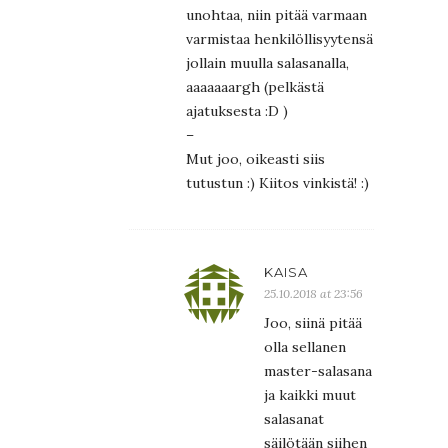
unohtaa, niin pitää varmaan
varmistaa henkilöllisyytensä
jollain muulla salasanalla,
aaaaaaargh (pelkästä
ajatuksesta :D )
–
Mut joo, oikeasti siis
tutustun :) Kiitos vinkistä! :)
KAISA
25.10.2018 at 23:56
Joo, siinä pitää
olla sellanen
master-salasana
ja kaikki muut
salasanat
säilötään siihen