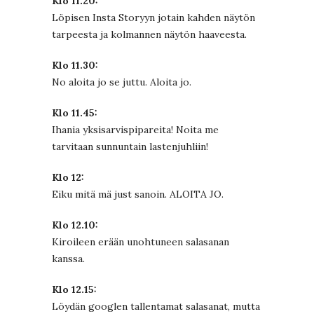
Klo 11.20:
Löpisen Insta Storyyn jotain kahden näytön
tarpeesta ja kolmannen näytön haaveesta.
Klo 11.30:
No aloita jo se juttu. Aloita jo.
Klo 11.45:
Ihania yksisarvispipareita! Noita me
tarvitaan sunnuntain lastenjuhliin!
Klo 12:
Eiku mitä mä just sanoin. ALOITA JO.
Klo 12.10:
Kiroileen erään unohtuneen salasanan
kanssa.
Klo 12.15:
Löydän googlen tallentamat salasanat, mutta