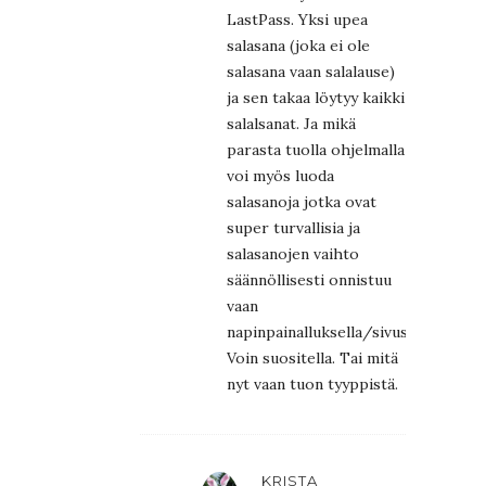
LastPass. Yksi upea
salasana (joka ei ole
salasana vaan salalause)
ja sen takaa löytyy kaikki
salalsanat. Ja mikä
parasta tuolla ohjelmalla
voi myös luoda
salasanoja jotka ovat
super turvallisia ja
salasanojen vaihto
säännöllisesti onnistuu
vaan
napinpainalluksella/sivusto.
Voin suositella. Tai mitä
nyt vaan tuon tyyppistä.
KRISTA