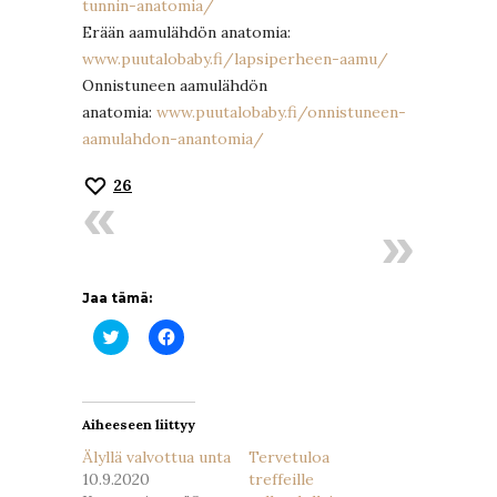
tunnin-anatomia/
Erään aamulähdön anatomia:
www.puutalobaby.fi/lapsiperheen-aamu/
Onnistuneen aamulähdön
anatomia:
www.puutalobaby.fi/onnistuneen-
aamulahdon-anantomia/
26
Jaa tämä:
Jaa
Jaa
Twitterissä(Avautuu
Facebookissa(Avautuu
uudessa
uudessa
ikkunassa)
ikkunassa)
Aiheeseen liittyy
Älyllä valvottua unta
Tervetuloa
10.9.2020
treffeille