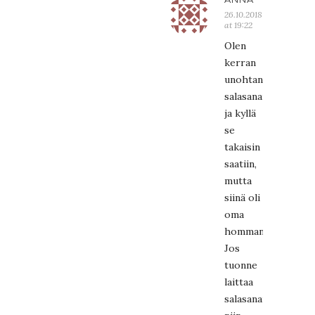
26.10.2018
at 19:22
Olen
kerran
unohtanut
salasanani
ja kyllä
se
takaisin
saatiin,
mutta
siinä oli
oma
hommansa.
Jos
tuonne
laittaa
salasanansa