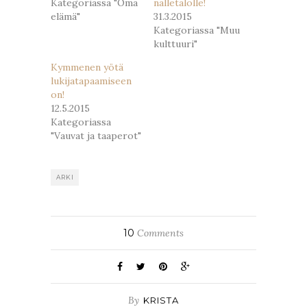
Kategoriassa "Oma
nalletalolle!
elämä"
31.3.2015
Kategoriassa "Muu
kulttuuri"
Kymmenen yötä
lukijatapaamiseen
on!
12.5.2015
Kategoriassa
"Vauvat ja taaperot"
ARKI
10
Comments
By
KRISTA