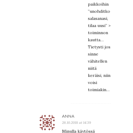
paikkoihin
”unohditko
salasanasi,
tilaa uusi” >
toiminnon
kautta…
Tietysti jos
sinne
vähitellen
niitä
keräisi, niin
voisi
toimiakin…
ANNA
26.10.2018 at 14:39
Minulla käytössä