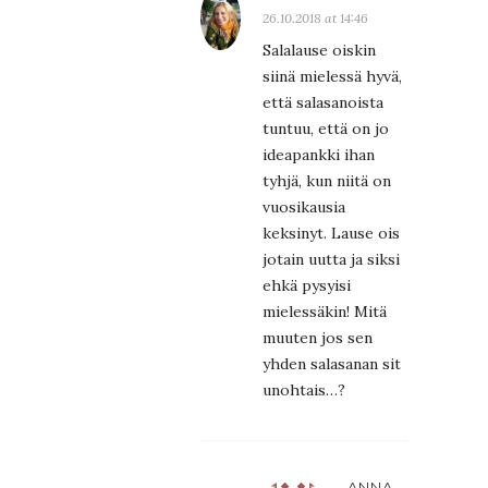
26.10.2018 at 14:46
Salalause oiskin
siinä mielessä hyvä,
että salasanoista
tuntuu, että on jo
ideapankki ihan
tyhjä, kun niitä on
vuosikausia
keksinyt. Lause ois
jotain uutta ja siksi
ehkä pysyisi
mielessäkin! Mitä
muuten jos sen
yhden salasanan sit
unohtais…?
ANNA