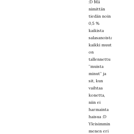
:D Mä
nimittän
tiedän noin
0,5 %
kaikista
salasanoistani,
kaikki muut
on
tallennettu
”muista
minut” ja
sit, kun
vaihtaa
konetta,
niin ei
harmainta
haisua :D
Yleisimmin
menen eri