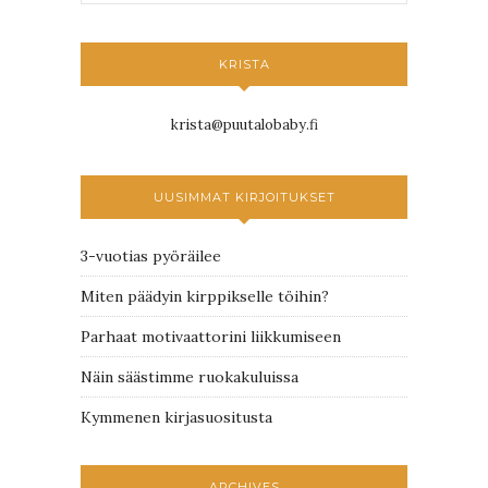
KRISTA
krista@puutalobaby.fi
UUSIMMAT KIRJOITUKSET
3-vuotias pyöräilee
Miten päädyin kirppikselle töihin?
Parhaat motivaattorini liikkumiseen
Näin säästimme ruokakuluissa
Kymmenen kirjasuositusta
ARCHIVES