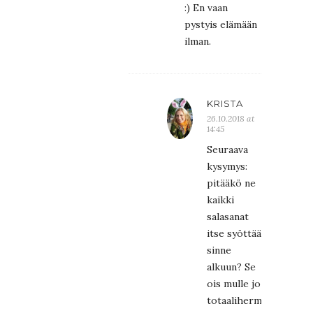
:) En vaan
pystyis elämään
ilman.
KRISTA
26.10.2018 at
14:45
Seuraava
kysymys:
pitääkö ne
kaikki
salasanat
itse syöttää
sinne
alkuun? Se
ois mulle jo
totaalihermoromahdu