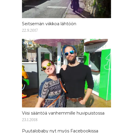
Seitsemän viikkoa lähtöön
22.9.2017
Viisi sääntöä vanhemmille huvipuistossa
23.1.2018
Puutalobaby nyt myös Facebookissa