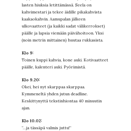
lasten hiuksia letittämässä. Seela on
kahvimestari ja tekee äidille pikakahvista
kaakaokahvin. Aamupalan jälkeen
ulkovaatteet (ja kaikki sadat välikerrokset)
päälle ja lapsia viemään päivähoitoon. Yksi
(noin metrin mittainen) huutaa rukkasista.
Klo 9:
Toinen kuppi kahvia, kone auki. Kotivaatteet
päälle, kalenteri auki. Pyörimistä.
Klo 9.20:
Okei, hei nyt skarppaa skarppaa.
Kymmeneltä yhden jutun deadline.
Keskittynyttä tekstinhiontaa 40 minuutin
ajan.
Klo 10.02:
”…ja tässäpä valmis juttu!”