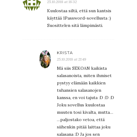
25.10.2018 at 18:32
Kuulostaa siltä, että sun kantsis
käyttää 1Password-sovellusta :)
Suosittelen sitä lämpimästi.
KRISTA
25.10.2018 at 21:49
Mä siis SEKOAN kaikista
salasanoista, miten ihmiset
pystyy elämään kaikkien
tuhansien salasanojen
kanssa, en voi tajuta :D :D :D
Joku sovellus kuulostaa
muuten tosi kivalta, mutta…
…paljostako vetoa, että
siihenkin pitää laittaa joku
salasana :D Ja jos sen