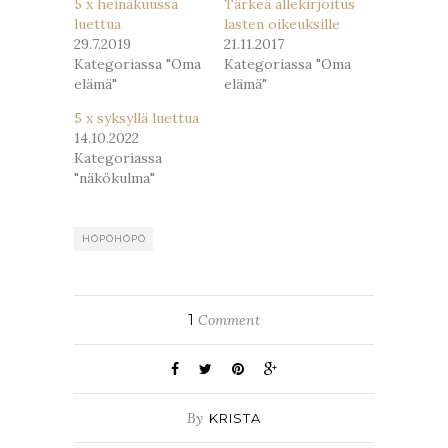
5 x heinäkuussa
Tärkeä allekirjoitus
luettua
lasten oikeuksille
29.7.2019
21.11.2017
Kategoriassa "Oma
Kategoriassa "Oma
elämä"
elämä"
5 x syksyllä luettua
14.10.2022
Kategoriassa
"näkökulma"
HÖPÖHÖPÖ
1
Comment
By
KRISTA