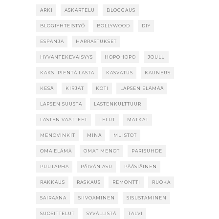
ARKI
ASKARTELU
BLOGGAUS
BLOGIYHTEISTYÖ
BOLLYWOOD
DIY
ESPANJA
HARRASTUKSET
HYVÄNTEKEVÄISYYS
HÖPÖHÖPÖ
JOULU
KAKSI PIENTÄ LASTA
KASVATUS
KAUNEUS
KESÄ
KIRJAT
KOTI
LAPSEN ELÄMÄÄ
LAPSEN SUUSTA
LASTENKULTTUURI
LASTEN VAATTEET
LELUT
MATKAT
MENOVINKIT
MINÄ
MUISTOT
OMA ELÄMÄ
OMAT MENOT
PARISUHDE
PUUTARHA
PÄIVÄN ASU
PÄÄSIÄINEN
RAKKAUS
RASKAUS
REMONTTI
RUOKA
SAIRAANA
SIIVOAMINEN
SISUSTAMINEN
SUOSITTELUT
SYVÄLLISTÄ
TALVI