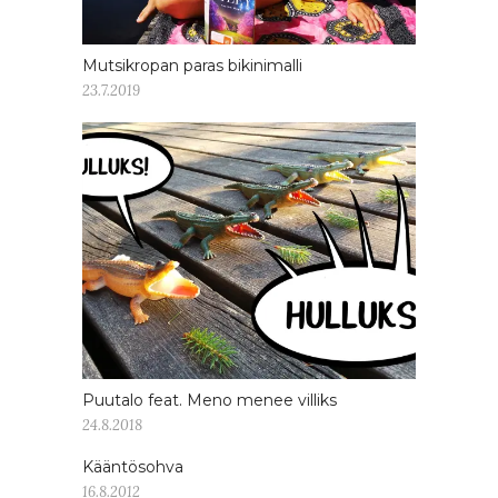
Mutsikropan paras bikinimalli
23.7.2019
Puutalo feat. Meno menee villiks
24.8.2018
Kääntösohva
16.8.2012