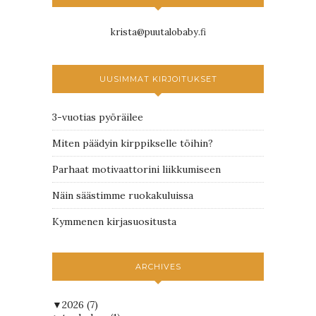
krista@puutalobaby.fi
UUSIMMAT KIRJOITUKSET
3-vuotias pyöräilee
Miten päädyin kirppikselle töihin?
Parhaat motivaattorini liikkumiseen
Näin säästimme ruokakuluissa
Kymmenen kirjasuositusta
ARCHIVES
▼
2026
(7)