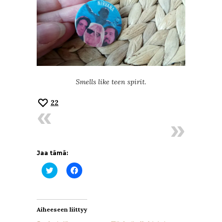
Smells like teen spirit.
22
Jaa tämä:
Jaa
Jaa
Twitterissä(Avautuu
Facebookissa(Avautuu
uudessa
uudessa
ikkunassa)
ikkunassa)
Aiheeseen liittyy