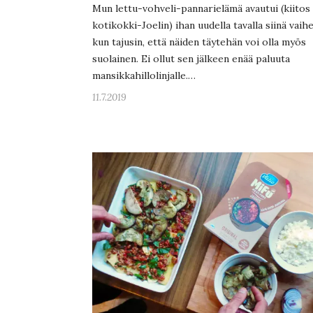
Mun lettu-vohveli-pannarielämä avautui (kiitos
kotikokki-Joelin) ihan uudella tavalla siinä vaih
kun tajusin, että näiden täytehän voi olla myös
suolainen. Ei ollut sen jälkeen enää paluuta
mansikkahillolinjalle.…
11.7.2019