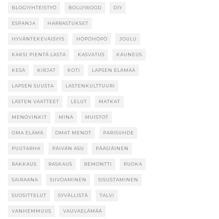
BLOGIYHTEISTYÖ
BOLLYWOOD
DIY
ESPANJA
HARRASTUKSET
HYVÄNTEKEVÄISYYS
HÖPÖHÖPÖ
JOULU
KAKSI PIENTÄ LASTA
KASVATUS
KAUNEUS
KESÄ
KIRJAT
KOTI
LAPSEN ELÄMÄÄ
LAPSEN SUUSTA
LASTENKULTTUURI
LASTEN VAATTEET
LELUT
MATKAT
MENOVINKIT
MINÄ
MUISTOT
OMA ELÄMÄ
OMAT MENOT
PARISUHDE
PUUTARHA
PÄIVÄN ASU
PÄÄSIÄINEN
RAKKAUS
RASKAUS
REMONTTI
RUOKA
SAIRAANA
SIIVOAMINEN
SISUSTAMINEN
SUOSITTELUT
SYVÄLLISTÄ
TALVI
VANHEMMUUS
VAUVAELÄMÄÄ