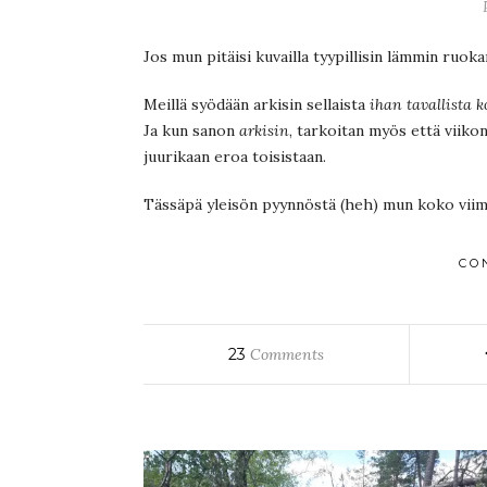
Jos mun pitäisi kuvailla tyypillisin lämmin ruokan
Meillä syödään arkisin sellaista
ihan tavallista 
Ja kun sanon
arkisin
, tarkoitan myös että viikon
juurikaan eroa toisistaan.
Tässäpä yleisön pyynnöstä (heh) mun koko viime
CO
23
Comments