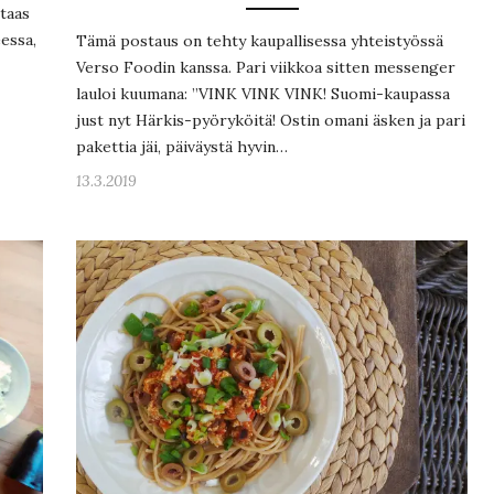
 taas
eessa,
Tämä postaus on tehty kaupallisessa yhteistyössä
Verso Foodin kanssa. Pari viikkoa sitten messenger
lauloi kuumana: ”VINK VINK VINK! Suomi-kaupassa
just nyt Härkis-pyöryköitä! Ostin omani äsken ja pari
pakettia jäi, päiväystä hyvin…
13.3.2019