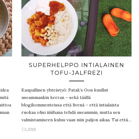
SUPERHELPPO INTIALAINEN
TOFU-JALFREZI
 idea
Kaupallinen yhteistyö: Patak’s Oon kuullut
 mitä
useammankin kerran – sekä täällä
aittoa
blogikommenteissa että livenä – että intialaista
annan
ruokaa olisi iiiiihana tehdä useammin, mutta sen
valmistamiseen kuluu vaan niin paljon aikaa. Tai että…
7.3.2018