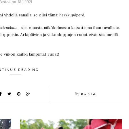
Posted on 18.1.2021
i yhdellä sanalla, se olisi tämä:
herkkupöperö
.
kotiruokaa
– siis omasta näkökulmasta katsottuna ihan tavallista.
loppuisin. Arkipäivien ja viikonloppujen ruoat eivät siis meillä
 viikon kaikki lämpimät ruoat!
NTINUE READING
By
KRISTA