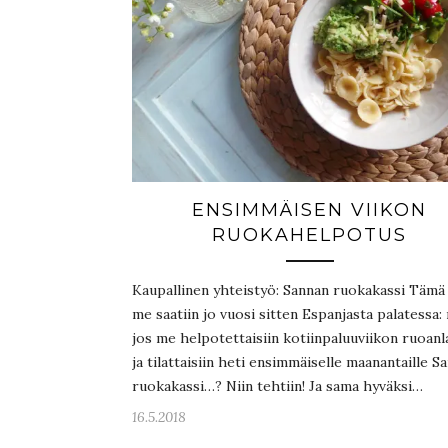
ENSIMMÄISEN VIIKON
RUOKAHELPOTUS
Kaupallinen yhteistyö: Sannan ruokakassi Tämä
me saatiin jo vuosi sitten Espanjasta palatessa:
jos me helpotettaisiin kotiinpaluuviikon ruoanl
ja tilattaisiin heti ensimmäiselle maanantaille S
ruokakassi…? Niin tehtiin! Ja sama hyväksi…
16.5.2018