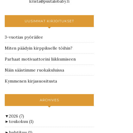
krista@puutalobaby.fi
UUSIMMAT KIRJOITUKSET
3-vuotias pyöräilee
Miten päädyin kirppikselle töihin?
Parhaat motivaattorini liikkumiseen
Näin säästimme ruokakuluissa
Kymmenen kirjasuositusta
ARCHIVES
▼
2026
(7)
►
toukokuu
(1)
►
huhtikuu
(1)