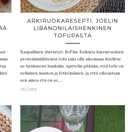
ARKIRUOKARESEPTI: JOELIN
ÄÄ
LIBANONILAISHENKINEN
!
TOFUPASTA
ssä
Kaupallinen yhteistyö: SoFine Kaikista kasvisruokien
simme
proteiininlähteistä tofu taisi olla aikoinaan itselleni
taa
se henkisesti hankalin. Ajattelin pitkään, että tofu on
rkku
sellainen mauton ja lötkömäinen, ja että oikeastaan
sen ainoa etu on se,…
28.5.2018