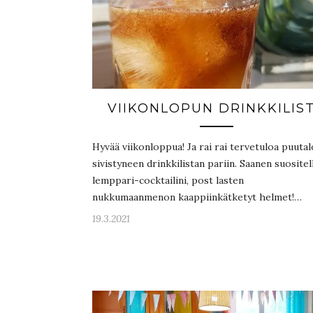
VIIKONLOPUN DRINKKILIS
Hyvää viikonloppua! Ja rai rai tervetuloa puuta
sivistyneen drinkkilistan pariin. Saanen suositel
lemppari-cocktailini, post lasten
nukkumaanmenon kaappiinkätketyt helmet!…
19.3.2021