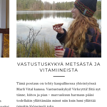
VASTUSTUSKYKYÄ METSÄSTÄ JA
VITAMIINEISTA
Tämä postaus on tehty kaupallisessa yhteistyössä
Marli Vital kanssa. Vastustuskykyä! Virkeyttä! Sitä nyt
tänne, kiitos ja pian – marraskuun harmaus pääsi
todellakin yllättämään minut niin kuin lumi yllättää
n
(ainakin lööpeissä) joka…
paitsi