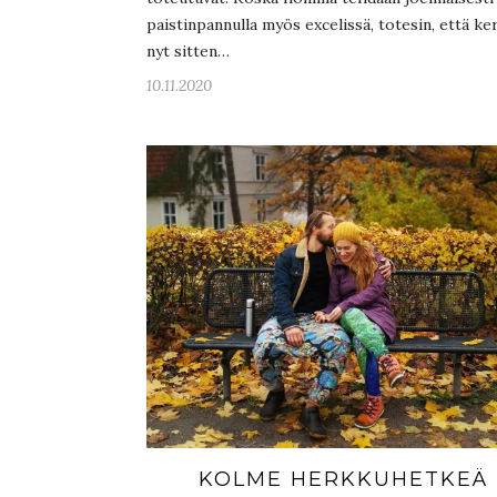
paistinpannulla myös excelissä, totesin, että ke
nyt sitten…
10.11.2020
KOLME HERKKUHETKEÄ