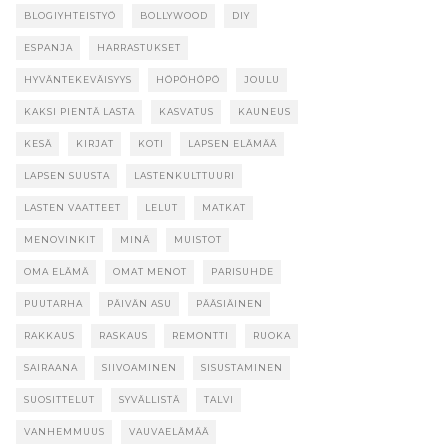
BLOGIYHTEISTYÖ
BOLLYWOOD
DIY
ESPANJA
HARRASTUKSET
HYVÄNTEKEVÄISYYS
HÖPÖHÖPÖ
JOULU
KAKSI PIENTÄ LASTA
KASVATUS
KAUNEUS
KESÄ
KIRJAT
KOTI
LAPSEN ELÄMÄÄ
LAPSEN SUUSTA
LASTENKULTTUURI
LASTEN VAATTEET
LELUT
MATKAT
MENOVINKIT
MINÄ
MUISTOT
OMA ELÄMÄ
OMAT MENOT
PARISUHDE
PUUTARHA
PÄIVÄN ASU
PÄÄSIÄINEN
RAKKAUS
RASKAUS
REMONTTI
RUOKA
SAIRAANA
SIIVOAMINEN
SISUSTAMINEN
SUOSITTELUT
SYVÄLLISTÄ
TALVI
VANHEMMUUS
VAUVAELÄMÄÄ