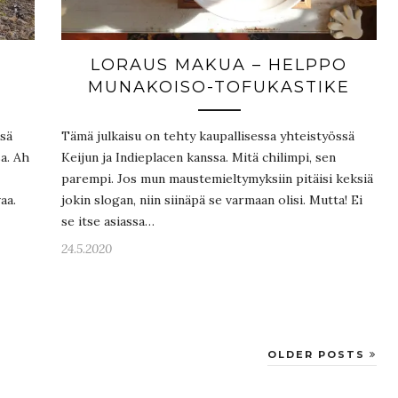
LORAUS MAKUA – HELPPO
MUNAKOISO-TOFUKASTIKE
ssä
Tämä julkaisu on tehty kaupallisessa yhteistyössä
a. Ah
Keijun ja Indieplacen kanssa. Mitä chilimpi, sen
parempi. Jos mun maustemieltymyksiin pitäisi keksiä
aa.
jokin slogan, niin siinäpä se varmaan olisi. Mutta! Ei
se itse asiassa…
24.5.2020
OLDER POSTS