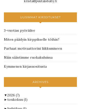
krista@puutalobaby.fi
UUSIMMAT KIRJOITUKSET
3-vuotias pyöräilee
Miten päädyin kirppikselle töihin?
Parhaat motivaattorini liikkumiseen
Näin säästimme ruokakuluissa
Kymmenen kirjasuositusta
ARCHIVES
▼
2026
(7)
►
toukokuu
(1)
►
huhtikuu
(1)