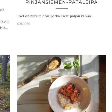
PINJANSIEMEN-PATALEIPÄ
ssä
Joel on niitä miehiä, jotka eivät paljon vaivaa.…
lä oli
9.9.2020
isiä…