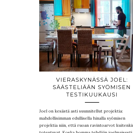
VIERASKYNÄSSÄ JOEL:
SÄÄSTELIÄÄN SYÖMISEN
TESTIKUUKAUSI
Joel on kesästä asti suunnitellut projektia:
mahdollisimman edullisella hinalla syömisen
projektia niin, että ruoan ravintoarvot kuitenki
toteutuvat. Koska homma tehdään joelmaisesti 