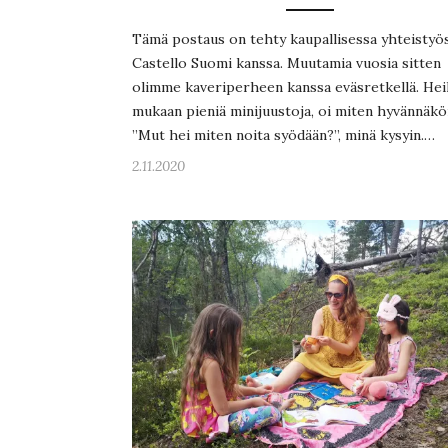
Tämä postaus on tehty kaupallisessa yhteistyö
Castello Suomi kanssa. Muutamia vuosia sitten
olimme kaveriperheen kanssa eväsretkellä. Heil
mukaan pieniä minijuustoja, oi miten hyvännäkö
”Mut hei miten noita syödään?”, minä kysyin.…
2.11.2020