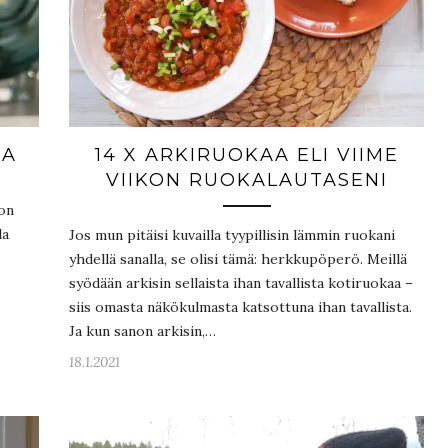
TA
14 X ARKIRUOKAA ELI VIIME
VIIKON RUOKALAUTASENI
lon
la
Jos mun pitäisi kuvailla tyypillisin lämmin ruokani
yhdellä sanalla, se olisi tämä: herkkupöperö. Meillä
syödään arkisin sellaista ihan tavallista kotiruokaa –
siis omasta näkökulmasta katsottuna ihan tavallista.
Ja kun sanon arkisin,…
18.1.2021