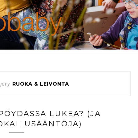
gory
RUOKA & LEIVONTA
ÖYDÄSSÄ LUKEA? (JA
OKAILUSÄÄNTÖJÄ)