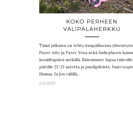
KOKO PERHEEN
VÄLIPALAHERKKU
Tämä julkaisu on tehty kaupallisessa yhteistyö
Fazer Aito ja Fazer Yosa sekä Indieplacen kanss
kesäiltapäivä mökillä. Sääennuste lupaa tuleville
päiville 21-23 astetta ja puolipilvistä. Juuri sopiv
Ihanaa. Ja jos välillä…
11.6.2020