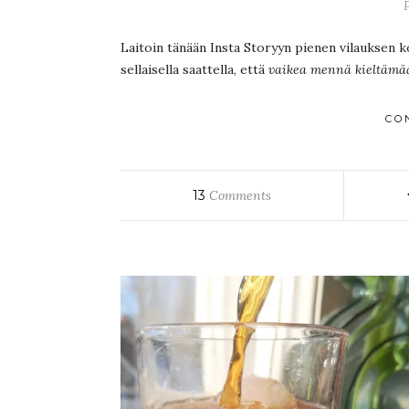
Laitoin tänään Insta Storyyn pienen vilauksen k
sellaisella saattella, että
vaikea mennä kieltämää
CO
13
Comments