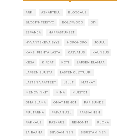
ARKI
ASKARTELU
BLOGGAUS
BLOGIYHTEISTYÖ
BOLLYWOOD
DIY
ESPANJA
HARRASTUKSET
HYVÄNTEKEVÄISYYS
HÖPÖHÖPÖ
JOULU
KAKSI PIENTÄ LASTA
KASVATUS
KAUNEUS
KESÄ
KIRJAT
KOTI
LAPSEN ELÄMÄÄ
LAPSEN SUUSTA
LASTENKULTTUURI
LASTEN VAATTEET
LELUT
MATKAT
MENOVINKIT
MINÄ
MUISTOT
OMA ELÄMÄ
OMAT MENOT
PARISUHDE
PUUTARHA
PÄIVÄN ASU
PÄÄSIÄINEN
RAKKAUS
RASKAUS
REMONTTI
RUOKA
SAIRAANA
SIIVOAMINEN
SISUSTAMINEN