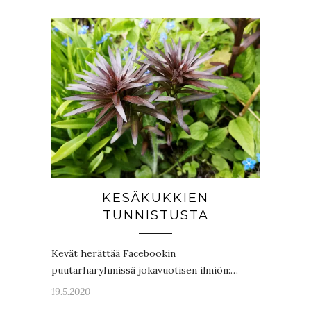
KESÄKUKKIEN
TUNNISTUSTA
Kevät herättää Facebookin
puutarharyhmissä jokavuotisen ilmiön:…
19.5.2020