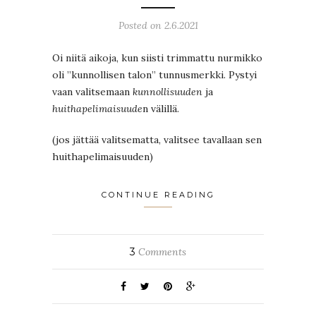
Posted on 2.6.2021
Oi niitä aikoja, kun siisti trimmattu nurmikko
oli ”kunnollisen talon” tunnusmerkki. Pystyi
vaan valitsemaan
kunnollisuuden
ja
huithapelimaisuude
n välillä.
(jos jättää valitsematta, valitsee tavallaan sen
huithapelimaisuuden)
CONTINUE READING
3
Comments