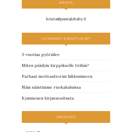
KRISTA
krista@puutalobaby.fi
UUSIMMAT KIRJOITUKSET
3-vuotias pyöräilee
Miten päädyin kirppikselle töihin?
Parhaat motivaattorini liikkumiseen
Näin säästimme ruokakuluissa
Kymmenen kirjasuositusta
ARCHIVES