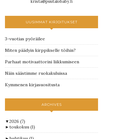
krista@puutalobaby.fi
UUSIMMAT KIRJOITUKSET
3-vuotias pyöräilee
Miten päädyin kirppikselle töihin?
Parhaat motivaattorini liikkumiseen
Näin säästimme ruokakuluissa
Kymmenen kirjasuositusta
ARCHIVES
▼
2026
(7)
►
toukokuu
(1)
►
huhtikuu
(1)