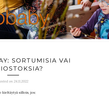
AY: SORTUMISIA VAI
KIOSTOKSIA?
osted on 24.11.2022
ieltäytyä silloin, jos: