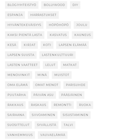
BLOGIYHTEISTYÖ
BOLLYWOOD
DIY
ESPANJA
HARRASTUKSET
HYVÄNTEKEVÄISYYS
HÖPÖHÖPÖ
JOULU
KAKSI PIENTÄ LASTA
KASVATUS
KAUNEUS
KESÄ
KIRJAT
KOTI
LAPSEN ELÄMÄÄ
LAPSEN SUUSTA
LASTENKULTTUURI
LASTEN VAATTEET
LELUT
MATKAT
MENOVINKIT
MINÄ
MUISTOT
OMA ELÄMÄ
OMAT MENOT
PARISUHDE
PUUTARHA
PÄIVÄN ASU
PÄÄSIÄINEN
RAKKAUS
RASKAUS
REMONTTI
RUOKA
SAIRAANA
SIIVOAMINEN
SISUSTAMINEN
SUOSITTELUT
SYVÄLLISTÄ
TALVI
VANHEMMUUS
VAUVAELÄMÄÄ