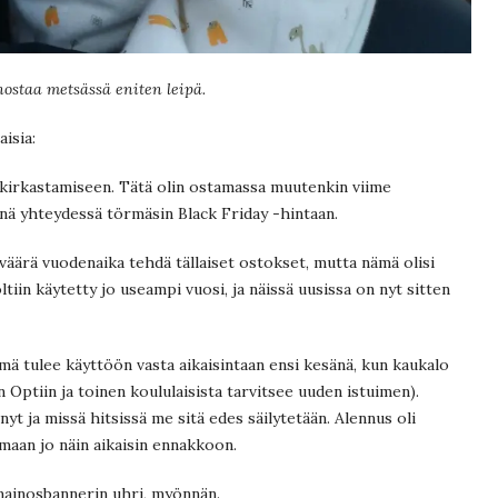
ostaa metsässä eniten leipä.
aisia:
kirkastamiseen. Tätä olin ostamassa muutenkin viime
iinä yhteydessä törmäsin Black Friday -hintaan.
äärä vuodenaika tehdä tällaiset ostokset, mutta nämä olisi
tiin käytetty jo useampi vuosi, ja näissä uusissa on nyt sitten
ä tulee käyttöön vasta aikaisintaan ensi kesänä, kun kaukalo
än Optiin ja toinen koululaisista tarvitsee uuden istuimen).
yt ja missä hitsissä me sitä edes säilytetään. Alennus oli
amaan jo näin aikaisin ennakkoon.
mainosbannerin uhri, myönnän.