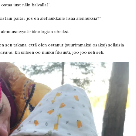
 ostaa just näin halvalla?”.
ostain paitsi, jos en alehaukkaile lisää alennuksia?”
na alennusmyynti-ideologian uhriksi.
n sen takana, että olen ostanut (suurimmaksi osaksi) sellaisia
ttavana
. Eli silleen öö niinku fiksusti, joo joo seli seli.