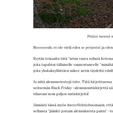
Pitäisi mennä me
Nooooouh, ei ole vielä edes
se perjantai
ja olen
Syytän toisaalta tätä ”istun vauva sylissä kotona
joka tapahtui tällaiselle vannoutuneelle ”minähä
joka ykskaksyllättäen näkee netin täydeltä edull
Ja niitä alennusviestejä
tulee
. Tätä kirjoittaessa
seitsemän Black Friday -alennusuutiskirjettä säh
tilaavani noin paljon uutiskirjeitä!
Jännästi tässä myös itsereflektiohuomasin, että
sellaista ”jäänkö jostain alennuksesta paitsi” -t