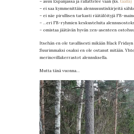
– asuu Espanjassa ja rallattelee vaan (ks.
täällä)
– ei saa kymmenittäin alennusuutiskirjeitä sähk
– ei näe pirullisen tarkasti räätälöityjä FB-main
– …eri FB-ryhmien keskusteluita alennusostoks
– omistaa jäätävän hyvän zen-asenteen ostohu
Itsehän en ole tavallisesti mikään Black Friday
Suurimmaksi osaksi en ole ostanut mitään. Yh
merinovillakerrastot alennuksella.
Mutta tänä vuonna…