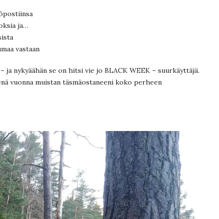
öpostiinsa
oksia ja…
ista
umaa vastaan
n – ja nykyäähän se on hitsi vie jo BLACK WEEK – suurkäyttäjä.
tenä vuonna muistan täsmäostaneeni koko perheen