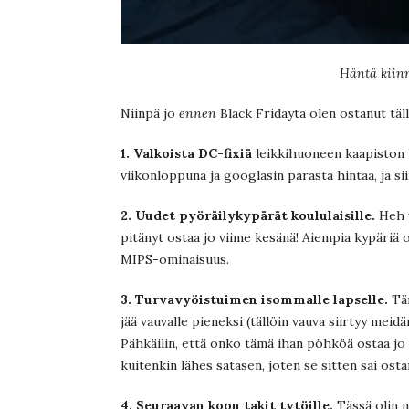
Häntä kiinn
Niinpä jo
ennen
Black Fridayta olen ostanut täll
1. Valkoista DC-fixiä
leikkihuoneen kaapiston 
viikonloppuna ja googlasin parasta hintaa, ja s
2. Uudet pyöräilykypärät koululaisille.
Heh v
pitänyt ostaa jo viime kesänä! Aiempia kypäriä ol
MIPS-ominaisuus.
3. Turvavyöistuimen isommalle lapselle.
Täm
jää vauvalle pieneksi (tällöin vauva siirtyy meid
Pähkäilin, että onko tämä ihan pöhköä ostaa jo n
kuitenkin lähes satasen, joten se sitten sai ost
4. Seuraavan koon takit tytöille.
Tässä olin 