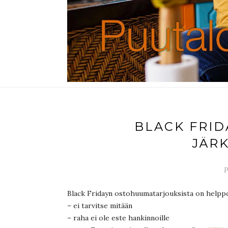
BLACK FRID
JÄR
P
Black Fridayn ostohuumatarjouksista on helppo k
– ei tarvitse mitään
– raha ei ole este hankinnoille