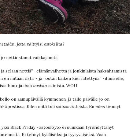
tsään, jotta välttyisi ostoksilta?
 jo nettiostanut vaikkajamitä.
 ja selaan nettiä” -elämänvaihetta ja jonkinlaista haksahtamista,
n en mitään osta”- ja ”ostan kaiken kierrätettynä” -ihmiselle,
isia hintoja ihan
uusista
asioista. WOU.
 kello on aamupäivällä kymmenen, ja tälle päivälle jo on
köpostissa. Eilen niitä tuli
seitsemäntoista
. En edes tiennyt
 yksi Black Friday -ostoslöytö ei suinkaan tyrehdyttänyt
untemusta. Ei tehnyt kylläiseksi ja tyytyväiseksi. Vaan