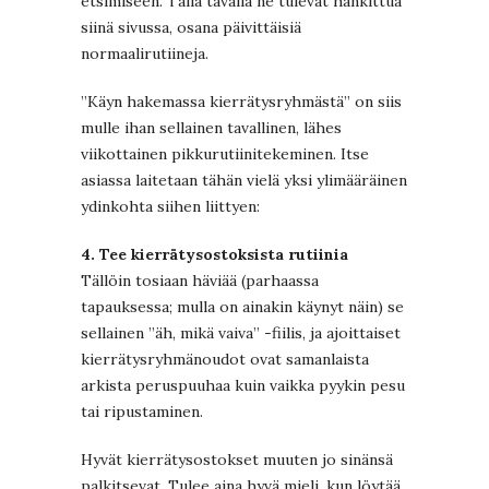
etsimiseen. Tällä tavalla ne tulevat hankittua
siinä sivussa, osana päivittäisiä
normaalirutiineja.
”Käyn hakemassa kierrätysryhmästä” on siis
mulle ihan sellainen tavallinen, lähes
viikottainen pikkurutiinitekeminen. Itse
asiassa laitetaan tähän vielä yksi ylimääräinen
ydinkohta siihen liittyen:
4. Tee kierrätysostoksista rutiinia
Tällöin tosiaan häviää (parhaassa
tapauksessa; mulla on ainakin käynyt näin) se
sellainen ”äh, mikä vaiva” -fiilis, ja ajoittaiset
kierrätysryhmänoudot ovat samanlaista
arkista peruspuuhaa kuin vaikka pyykin pesu
tai ripustaminen.
Hyvät kierrätysostokset muuten jo sinänsä
palkitsevat. Tulee aina hyvä mieli, kun löytää