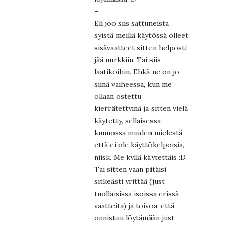
–
Eli joo siis sattuneista
syistä meillä käytössä olleet
sisävaatteet sitten helposti
jää nurkkiin. Tai siis
laatikoihin. Ehkä ne on jo
siinä vaiheessa, kun me
ollaan ostettu
kierrätettyinä ja sitten vielä
käytetty, sellaisessa
kunnossa muiden mielestä,
että ei ole käyttökelpoisia,
niisk. Me kyllä käytettäis :D
Tai sitten vaan pitäisi
sitkeästi yrittää (just
tuollaisissa isoissa erissä
vaatteita) ja toivoa, että
onnistuu löytämään just