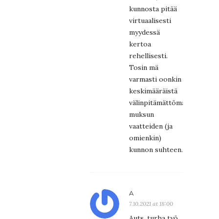
kunnosta pitää
virtuaalisesti
myydessä
kertoa
rehellisesti.
Tosin mä
varmasti oonkin
keskimääräistä
välinpitämättömämpi
muksun
vaatteiden (ja
omienkin)
kunnon suhteen.
A
7.10.2021 at 18:00
Auts, turha työ