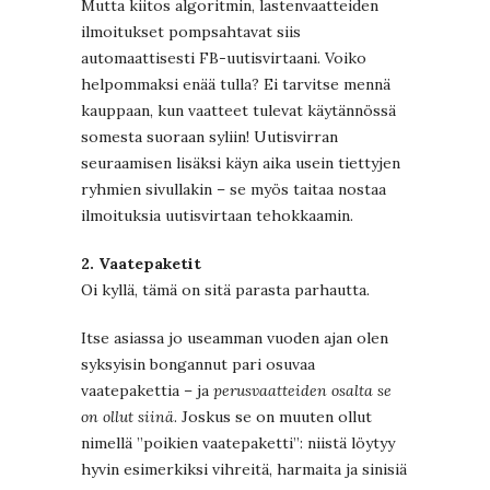
Mutta kiitos algoritmin, lastenvaatteiden
ilmoitukset pompsahtavat siis
automaattisesti FB-uutisvirtaani. Voiko
helpommaksi enää tulla? Ei tarvitse mennä
kauppaan, kun vaatteet tulevat käytännössä
somesta suoraan syliin! Uutisvirran
seuraamisen lisäksi käyn aika usein tiettyjen
ryhmien sivullakin – se myös taitaa nostaa
ilmoituksia uutisvirtaan tehokkaamin.
2. Vaatepaketit
Oi kyllä, tämä on sitä parasta parhautta.
Itse asiassa jo useamman vuoden ajan olen
syksyisin bongannut pari osuvaa
vaatepakettia – ja
perusvaatteiden osalta se
on ollut siinä
. Joskus se on muuten ollut
nimellä ”poikien vaatepaketti”: niistä löytyy
hyvin esimerkiksi vihreitä, harmaita ja sinisiä