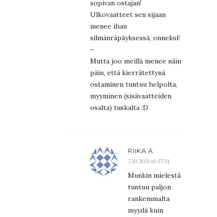
sopivan ostajan!
Ulkovaatteet sen sijaan
menee ihan
silmänräpäyksessä, onneksi!
–
Mutta joo meillä menee näin
päin, että kierrätettynä
ostaminen tuntuu helpolta,
myyminen (sisävaatteiden
osalta) tuskalta :D
RIIKA A
7.10.2021 at 17:54
Munkin mielestä
tuntuu paljon
rankemmalta
myydä kuin