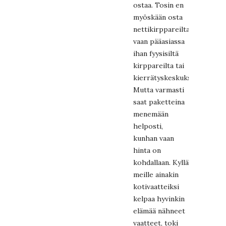
ostaa. Tosin en
myöskään osta
nettikirppareilta,
vaan pääasiassa
ihan fyysisiltä
kirppareilta tai
kierrätyskeskuksesta.
Mutta varmasti
saat paketteina
menemään
helposti,
kunhan vaan
hinta on
kohdallaan. Kyllä
meille ainakin
kotivaatteiksi
kelpaa hyvinkin
elämää nähneet
vaatteet, toki