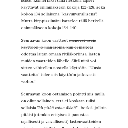
kokoa.
Esimerkiksi tällä hetkellä lapset
käyttävät enimmäkseen kokoja 122-128, sekä
kokoa 134 sellaisena ”kasvunvarallisena”.
Mutta kirppissilmäni katselee tällä hetkellä
enimmäkseen kokoja 134-140.
Seuraavan koon vaatteet
menevät usein
käyttöön jo liian isoina, kun ei malteta
odottaa
laitan omaan ritiläkoriinsa, lasten
muiden vaatteiden lähelle. Siitä niitä voi
sitten vähitellen nostella käyttöön. ”Uusia
vaatteita” tulee siis käyttöön jatkuvasti,
wohoo!
Seuraavan koon ostamisen pointti siis mulla
on ollut sellainen, että ei koskaan tulisi
sellaisia
”äh pitää ostaa äkkiä”
-hetkiä, jolloin
pitäisi jotenkin erityisesti panostaa
(ajallisesti ja vaivallisesti) lastenvaatteiden