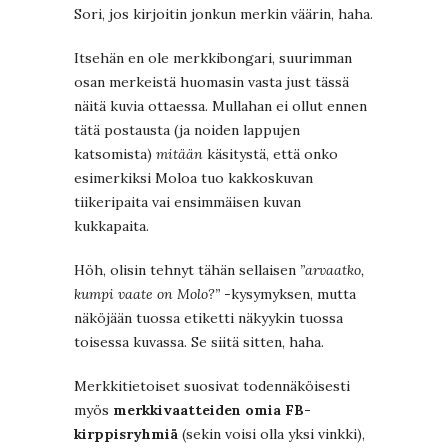
Sori, jos kirjoitin jonkun merkin väärin, haha.
Itsehän en ole merkkibongari, suurimman
osan merkeistä huomasin vasta just tässä
näitä kuvia ottaessa. Mullahan ei ollut ennen
tätä postausta (ja noiden lappujen
katsomista)
mitään
käsitystä, että onko
esimerkiksi Moloa tuo kakkoskuvan
tiikeripaita vai ensimmäisen kuvan
kukkapaita.
Höh, olisin tehnyt tähän sellaisen
”arvaatko,
kumpi vaate on Molo?”
-kysymyksen, mutta
näköjään tuossa etiketti näkyykin tuossa
toisessa kuvassa. Se siitä sitten, haha.
Merkkitietoiset suosivat todennäköisesti
myös
merkkivaatteiden omia FB-
kirppisryhmiä
(sekin voisi olla yksi vinkki),