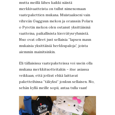
mutta meillä lähes kaikki näistä
merkkivaatteista on tullut nimenomaan
vaatepakettien mukana. Muistaakseni vain
vihreän Gugguun mekon ja oranssin Polarn
o Pyretin mekon olen ostanut yksittäisinä
vaatteina, paikallisista kierrätysryhmistä.
Nuo ovat olleet just sellaisia ”lapsen maun
mukaisia yksittäisiä herkkupaloja”, joista
aiemmin mainitsinkin.
Eli tällaisissa vaatepaketeissa voi usein olla
mukana merkkituotteitakin – itse asiassa
veikkaan, että jotkut ehkä laittavat
paketteihinsa ”täkyksi” jonkun sellaisen. No,
sehän kyllä meille sopii, antaa tulla vaan!