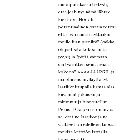
innonpuuskassa tietysti,
että jesh nyt nämä lähtee
kiertoon. Noooh,
potentiaalinen ostaja totesi,
että ”voi nämä näyttääkin
meille liian pieniltä” (vaikka
oli just sitä kokoa, mitä
pyysi) ja ”pitää varmaan
siirtyä sitten seuraavaan
kokoon”. AAAAAAARGH, ja
mä olin siis mylläyttänyt
laatikkokaupalla kamaa alas,
kuvannut jokaisen ja
mitannut ja hinnoitellut.
Perus :D Ja perus on myös
se, että ne laatikot ja ne
vaatteet on edelleen tuossa
meidän keittiön lattialla
lojumassa :D