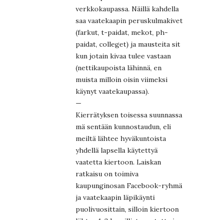
verkkokaupassa. Näillä kahdella
saa vaatekaapin peruskulmakivet
(farkut, t-paidat, mekot, ph-
paidat, colleget) ja mausteita sit
kun jotain kivaa tulee vastaan
(nettikaupoista lähinnä, en
muista milloin oisin viimeksi
käynyt vaatekaupassa).
—
Kierrätyksen toisessa suunnassa
mä sentään kunnostaudun, eli
meiltä lähtee hyväkuntoista
yhdellä lapsella käytettyä
vaatetta kiertoon. Laiskan
ratkaisu on toimiva
kaupunginosan Facebook-ryhmä
ja vaatekaapin läpikäynti
puolivuosittain, silloin kiertoon