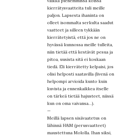
vaikka pienemmissä koissa
kierrätysvaatteita tuli meille
paljon. Lapsesta ihaninta on
olleet isommalta serkulta saadut
vaatteet ja silleen tykkään
kierrätetyistä, että jos ne on
hyvässä kunnossa meille tulleita,
niin tietää että kestävät pesua ja
pitoa, uusista sitä ei koskaan
tiedä. Eli kierrätetty kelpaisi, jos
olisi helposti saatavilla (livenä on
helpompi arvioida kunto kuin
kuvista ja ennenkaikkea itselle
on tärkeä tietää hajusteet, niissä
kun on oma vaivansa…).
—
Meillä lapsen sisävaatetus on
lähinnä H&M (perusvaatteet)
maustettuna Mololla. Ihan siksi,