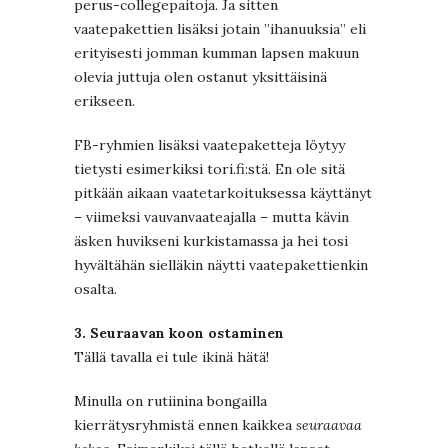
perus-collegepaitoja. Ja sitten
vaatepakettien lisäksi jotain ”ihanuuksia” eli
erityisesti jomman kumman lapsen makuun
olevia juttuja olen ostanut yksittäisinä
erikseen.
FB-ryhmien lisäksi vaatepaketteja löytyy
tietysti esimerkiksi tori.fi:stä. En ole sitä
pitkään aikaan vaatetarkoituksessa käyttänyt
– viimeksi vauvanvaateajalla – mutta kävin
äsken huvikseni kurkistamassa ja hei tosi
hyvältähän sielläkin näytti vaatepakettienkin
osalta.
3. Seuraavan koon ostaminen
Tällä tavalla ei tule ikinä hätä!
Minulla on rutiinina bongailla
kierrätysryhmistä ennen kaikkea
seuraavaa