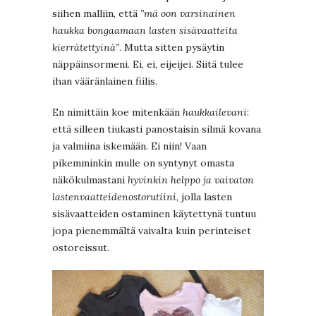
siihen malliin, että
”mä oon varsinainen
haukka bongaamaan lasten sisävaatteita
kierrätettyinä”
. Mutta sitten pysäytin
näppäinsormeni. Ei, ei, eijeijei. Siitä tulee
ihan vääränlainen fiilis.
En nimittäin koe mitenkään
haukkailevani
:
että silleen tiukasti panostaisin silmä kovana
ja valmiina iskemään. Ei niin! Vaan
pikemminkin mulle on syntynyt omasta
näkökulmastani
hyvinkin helppo ja vaivaton
lastenvaatteidenostorutiini
, jolla lasten
sisävaatteiden ostaminen käytettynä tuntuu
jopa pienemmältä vaivalta kuin perinteiset
ostoreissut.