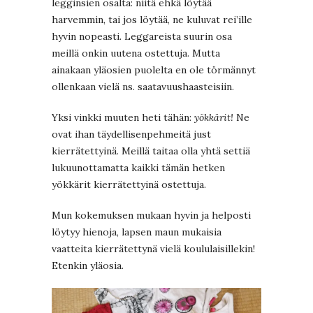
legginsien osalta: niitä ehkä löytää
harvemmin, tai jos löytää, ne kuluvat rei’ille
hyvin nopeasti. Leggareista suurin osa
meillä onkin uutena ostettuja. Mutta
ainakaan yläosien puolelta en ole törmännyt
ollenkaan vielä ns. saatavuushaasteisiin.
Yksi vinkki muuten heti tähän:
yökkärit!
Ne
ovat ihan täydellisenpehmeitä just
kierrätettyinä. Meillä taitaa olla yhtä settiä
lukuunottamatta kaikki tämän hetken
yökkärit kierrätettyinä ostettuja.
Mun kokemuksen mukaan hyvin ja helposti
löytyy hienoja, lapsen maun mukaisia
vaatteita kierrätettynä vielä koululaisillekin!
Etenkin yläosia.