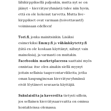
lähikirppiksellä paljonkin, mutta nyt se on
jäänyt – kierrätysryhmästä tulee niin hyvin,
että en ole kokenut tarvetta. Mutta live-
kirppikset ovat varmaan (toivottavasti!)
voimissaan edelleen!
Tori.fi
, jonka mainitsinkin. Lisäksi
esimerkiksi
Emmy.fi
ja
vähänkäytetty.fi
(tätä en ole koskaan käyttänyt, nähnyt vain
mainoksia), ja varmasti on muitakin.
Facebookin marketplacessa
saattaisi myös
onnistaa: itse olen ainakin siellä myynyt
joitain sellaisia taaperontarvikkeita, jotka
oman kaupunginosan kierrätysryhmässä
eivät löytäneet seuraavia käyttäjiä.
Sukulaisilta ja kavereilta
tietysti silloin,
jos sellainen kierrätysaarreaitta on omissa
kontakteissa olemassa.