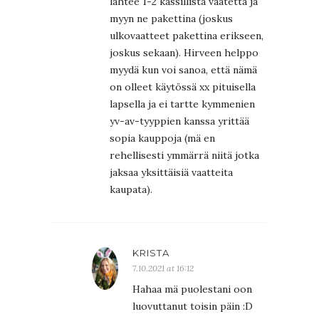
lähtee 1-2 kassillista vaatetta ja
myyn ne pakettina (joskus
ulkovaatteet pakettina erikseen,
joskus sekaan). Hirveen helppo
myydä kun voi sanoa, että nämä
on olleet käytössä xx pituisella
lapsella ja ei tartte kymmenien
yv-av-tyyppien kanssa yrittää
sopia kauppoja (mä en
rehellisesti ymmärrä niitä jotka
jaksaa yksittäisiä vaatteita
kaupata).
KRISTA
7.10.2021 at 16:12
Hahaa mä puolestani oon
luovuttanut toisin päin :D