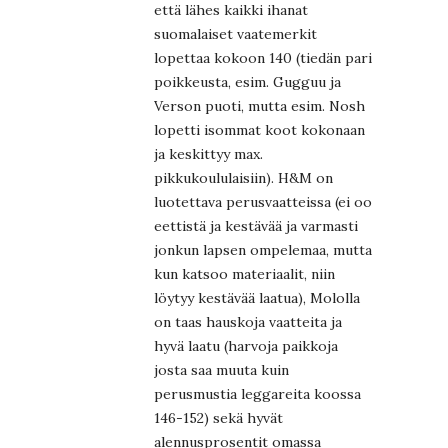
että lähes kaikki ihanat
suomalaiset vaatemerkit
lopettaa kokoon 140 (tiedän pari
poikkeusta, esim. Gugguu ja
Verson puoti, mutta esim. Nosh
lopetti isommat koot kokonaan
ja keskittyy max.
pikkukoululaisiin). H&M on
luotettava perusvaatteissa (ei oo
eettistä ja kestävää ja varmasti
jonkun lapsen ompelemaa, mutta
kun katsoo materiaalit, niin
löytyy kestävää laatua), Mololla
on taas hauskoja vaatteita ja
hyvä laatu (harvoja paikkoja
josta saa muuta kuin
perusmustia leggareita koossa
146-152) sekä hyvät
alennusprosentit omassa