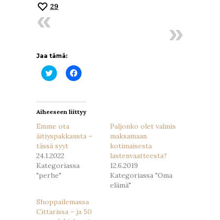
29
Jaa tämä:
Jaa
Jaa
Twitterissä(Avautuu
Facebookissa(Avautuu
uudessa
uudessa
ikkunassa)
ikkunassa)
Aiheeseen liittyy
Emme ota
Paljonko olet valmis
äitiyspakkausta –
maksamaan
tässä syyt
kotimaisesta
24.1.2022
lastenvaatteesta?
Kategoriassa
12.6.2019
"perhe"
Kategoriassa "Oma
elämä"
Shoppailemassa
Cittarissa – ja 50