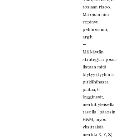
tosiaan risoo.
Mä oisin niin
repinyt
pelihousuni,
argh.
—
Mä käytän
strategiaa, jossa
listaan mitä
löytyy (tyyliin 5
pitkähihasta
paitaa, 6
legginssit,
merkit yleisellä
tasolla ”pääosin
H&M, myös
yksittäisiä
merkki X, Y, Z)