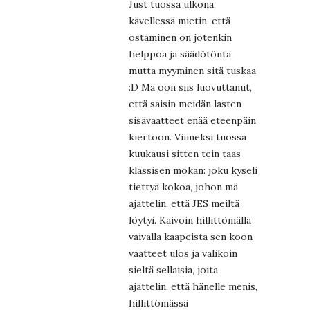
Just tuossa ulkona
kävellessä mietin, että
ostaminen on jotenkin
helppoa ja säädötöntä,
mutta myyminen sitä tuskaa
:D Mä oon siis luovuttanut,
että saisin meidän lasten
sisävaatteet enää eteenpäin
kiertoon. Viimeksi tuossa
kuukausi sitten tein taas
klassisen mokan: joku kyseli
tiettyä kokoa, johon mä
ajattelin, että JES meiltä
löytyi. Kaivoin hillittömällä
vaivalla kaapeista sen koon
vaatteet ulos ja valikoin
sieltä sellaisia, joita
ajattelin, että hänelle menis,
hillittömässä