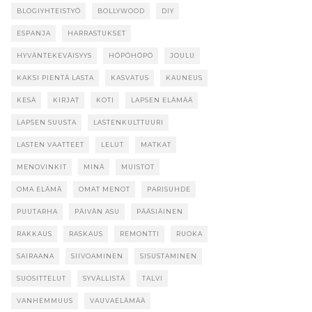
BLOGIYHTEISTYÖ
BOLLYWOOD
DIY
ESPANJA
HARRASTUKSET
HYVÄNTEKEVÄISYYS
HÖPÖHÖPÖ
JOULU
KAKSI PIENTÄ LASTA
KASVATUS
KAUNEUS
KESÄ
KIRJAT
KOTI
LAPSEN ELÄMÄÄ
LAPSEN SUUSTA
LASTENKULTTUURI
LASTEN VAATTEET
LELUT
MATKAT
MENOVINKIT
MINÄ
MUISTOT
OMA ELÄMÄ
OMAT MENOT
PARISUHDE
PUUTARHA
PÄIVÄN ASU
PÄÄSIÄINEN
RAKKAUS
RASKAUS
REMONTTI
RUOKA
SAIRAANA
SIIVOAMINEN
SISUSTAMINEN
SUOSITTELUT
SYVÄLLISTÄ
TALVI
VANHEMMUUS
VAUVAELÄMÄÄ