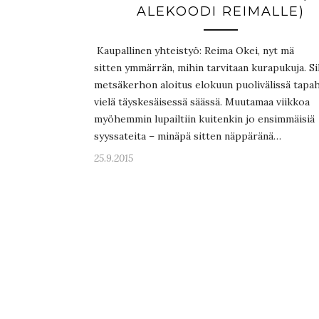
ALEKOODI REIMALLE)
Kaupallinen yhteistyö: Reima Okei, nyt mä
sitten ymmärrän, mihin tarvitaan kurapukuja. Si
metsäkerhon aloitus elokuun puolivälissä tapah
vielä täyskesäisessä säässä. Muutamaa viikkoa
myöhemmin lupailtiin kuitenkin jo ensimmäisiä
syyssateita – minäpä sitten näppäränä…
25.9.2015