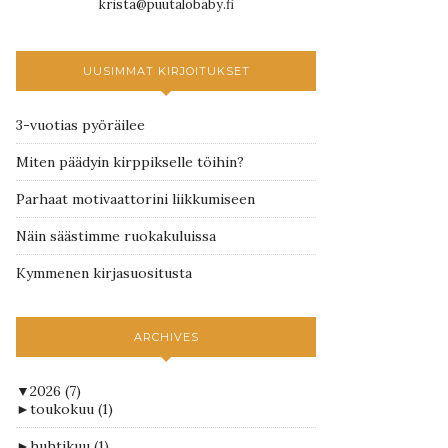
krista@puutalobaby.fi
UUSIMMAT KIRJOITUKSET
3-vuotias pyöräilee
Miten päädyin kirppikselle töihin?
Parhaat motivaattorini liikkumiseen
Näin säästimme ruokakuluissa
Kymmenen kirjasuositusta
ARCHIVES
▼
2026
(7)
►
toukokuu
(1)
►
huhtikuu
(1)