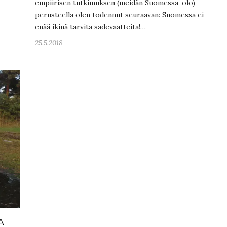
empiirisen tutkimuksen (meidän Suomessa-olo)
perusteella olen todennut seuraavan: Suomessa ei
enää ikinä tarvita sadevaatteita!…
25.5.2018
A