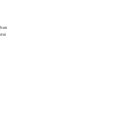
lvan
tui