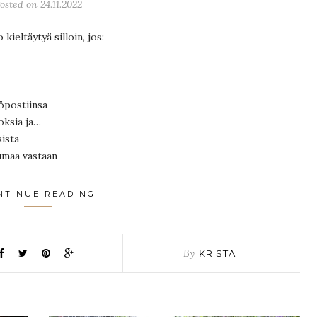
osted on 24.11.2022
ieltäytyä silloin, jos:
öpostiinsa
oksia ja…
ista
umaa vastaan
NTINUE READING
By
KRISTA