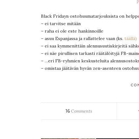
P
Black Fridayn ostohuumatarjouksista on helppo k
– ei tarvitse mitään
– raha ei ole este hankinnoille
– asuu Espanjassa ja rallattelee vaan (ks.
täällä)
– ei saa kymmenittäin alennusuutiskirjeitä sähk
– ei näe pirullisen tarkasti räätälöityjä FB-main
– …eri FB-ryhmien keskusteluita alennusostoks
– omistaa jäätävän hyvän zen-asenteen ostohu
CO
16
Comments