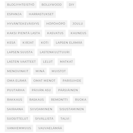
BLOGIYHTEISTYÖ
BOLLYWOOD
DIY
ESPANJA
HARRASTUKSET
HYVÄNTEKEVÄISYYS
HÖPÖHÖPÖ
JOULU
KAKSI PIENTÄ LASTA
KASVATUS
KAUNEUS
KESÄ
KIRJAT
KOTI
LAPSEN ELÄMÄÄ
LAPSEN SUUSTA
LASTENKULTTUURI
LASTEN VAATTEET
LELUT
MATKAT
MENOVINKIT
MINÄ
MUISTOT
OMA ELÄMÄ
OMAT MENOT
PARISUHDE
PUUTARHA
PÄIVÄN ASU
PÄÄSIÄINEN
RAKKAUS
RASKAUS
REMONTTI
RUOKA
SAIRAANA
SIIVOAMINEN
SISUSTAMINEN
SUOSITTELUT
SYVÄLLISTÄ
TALVI
VANHEMMUUS
VAUVAELÄMÄÄ