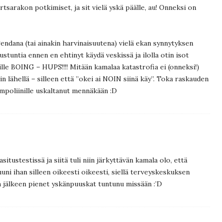
rtsarakon potkimiset, ja sit vielä yskä päälle, au! Onneksi on
endana (tai ainakin harvinaisuutena) vielä ekan synnytyksen
tuntia ennen en ehtinyt käydä veskissä ja ilolla otin isot
ille BOING – HUPS!!!! Mitään kamalaa katastrofia ei (onneksi!)
n lähellä – silleen että ”okei ai NOIN siinä käy”. Toka raskauden
ampoliinille uskaltanut mennäkään :D
itustestissä ja siitä tuli niin järkyttävän kamala olo, että
uni ihan silleen oikeesti oikeesti, siellä terveyskeskuksen
n jälkeen pienet yskänpuuskat tuntunu missään :’D