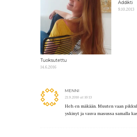
Addikti
9.10.2013
Tuoksutettu
14.6.2016
MENNI
21.9.2016 at 16:13
Heh en mäkään. Muuten vaan pikkuho
yskinyt ja vauva masussa samalla kas