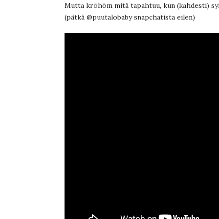
Mutta kröhöm mitä tapahtuu, kun (kahdesti) synn
(pätkä @puutalobaby snapchatista eilen)