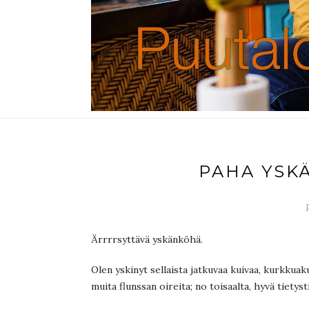
PAHA YSK
Ärrrrsyttävä yskänköhä.
Olen yskinyt sellaista jatkuvaa kuivaa, kurkkuak
muita flunssan oireita; no toisaalta, hyvä tietyst