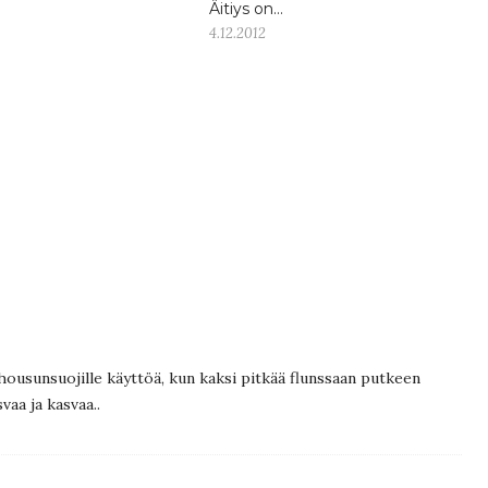
Äitiys on…
4.12.2012
usunsuojille käyttöä, kun kaksi pitkää flunssaan putkeen
vaa ja kasvaa..