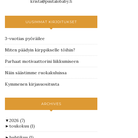
krista@puutalobaby.fi
UUSIMMAT KIRJOITUKSET
3-vuotias pyöräilee
Miten päädyin kirppikselle töihin?
Parhaat motivaattorini liikkumiseen
Näin säästimme ruokakuluissa
Kymmenen kirjasuositusta
ARCHIVES
▼
2026
(7)
►
toukokuu
(1)
►
huhtikuu
(1)