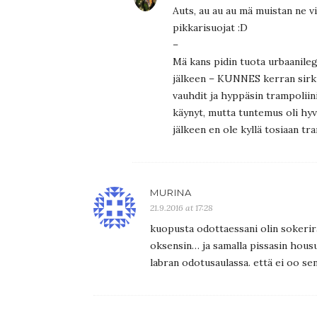
Auts, au au au mä muistan ne vi
pikkarisuojat :D
–
Mä kans pidin tuota urbaanileg
jälkeen – KUNNES kerran sirkus
vauhdit ja hyppäsin trampoliin
käynyt, mutta tuntemus oli hyvi
jälkeen en ole kyllä tosiaan tr
MURINA
21.9.2016 at 17:28
kuopusta odottaessani olin sokeriras
oksensin… ja samalla pissasin housu
labran odotusaulassa. että ei oo se