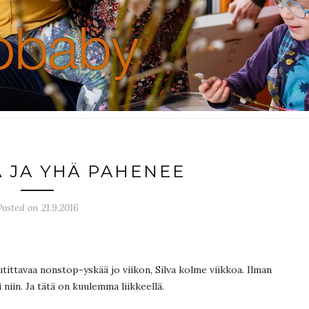
Ä JA YHÄ PAHENEE
Posted on 21.9.2016
utittavaa nonstop-yskää jo viikon, Silva kolme viikkoa. Ilman
i niin. Ja tätä on kuulemma liikkeellä.