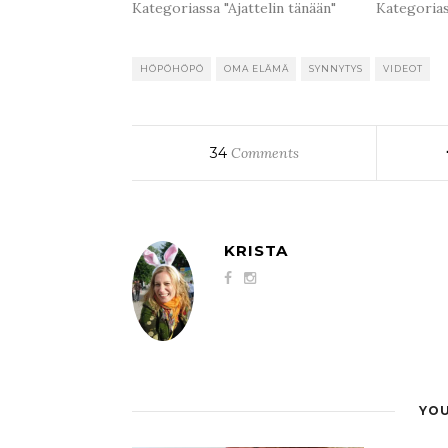
Kategoriassa "Ajattelin tänään"
Kategoria
HÖPÖHÖPÖ
OMA ELÄMÄ
SYNNYTYS
VIDEOT
34
Comments
KRISTA
YOU