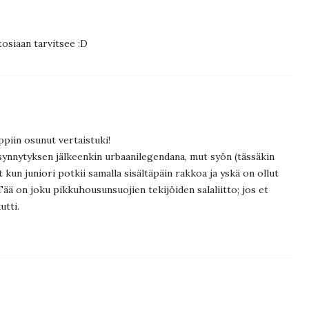
osiaan tarvitsee :D
appiin osunut vertaistuki!
 synnytyksen jälkeenkin urbaanilegendana, mut syön (tässäkin
t kun juniori potkii samalla sisältäpäin rakkoa ja yskä on ollut
 Tää on joku pikkuhousunsuojien tekijöiden salaliitto; jos et
utti.