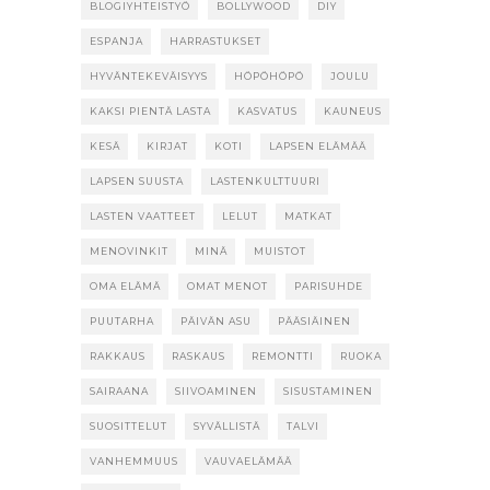
BLOGIYHTEISTYÖ
BOLLYWOOD
DIY
ESPANJA
HARRASTUKSET
HYVÄNTEKEVÄISYYS
HÖPÖHÖPÖ
JOULU
KAKSI PIENTÄ LASTA
KASVATUS
KAUNEUS
KESÄ
KIRJAT
KOTI
LAPSEN ELÄMÄÄ
LAPSEN SUUSTA
LASTENKULTTUURI
LASTEN VAATTEET
LELUT
MATKAT
MENOVINKIT
MINÄ
MUISTOT
OMA ELÄMÄ
OMAT MENOT
PARISUHDE
PUUTARHA
PÄIVÄN ASU
PÄÄSIÄINEN
RAKKAUS
RASKAUS
REMONTTI
RUOKA
SAIRAANA
SIIVOAMINEN
SISUSTAMINEN
SUOSITTELUT
SYVÄLLISTÄ
TALVI
VANHEMMUUS
VAUVAELÄMÄÄ