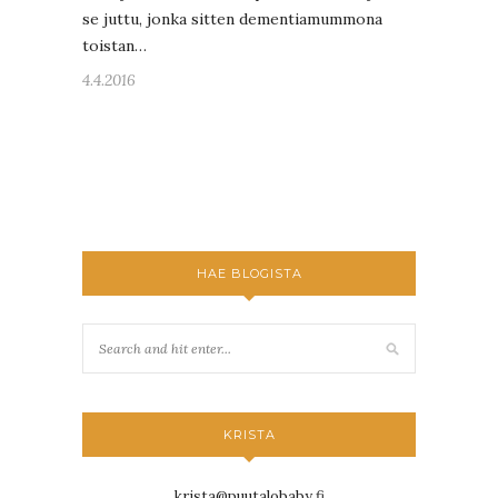
se juttu, jonka sitten dementiamummona
toistan…
4.4.2016
HAE BLOGISTA
KRISTA
krista@puutalobaby.fi