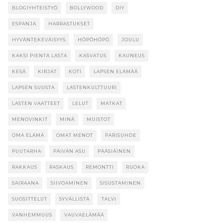
BLOGIYHTEISTYÖ
BOLLYWOOD
DIY
ESPANJA
HARRASTUKSET
HYVÄNTEKEVÄISYYS
HÖPÖHÖPÖ
JOULU
KAKSI PIENTÄ LASTA
KASVATUS
KAUNEUS
KESÄ
KIRJAT
KOTI
LAPSEN ELÄMÄÄ
LAPSEN SUUSTA
LASTENKULTTUURI
LASTEN VAATTEET
LELUT
MATKAT
MENOVINKIT
MINÄ
MUISTOT
OMA ELÄMÄ
OMAT MENOT
PARISUHDE
PUUTARHA
PÄIVÄN ASU
PÄÄSIÄINEN
RAKKAUS
RASKAUS
REMONTTI
RUOKA
SAIRAANA
SIIVOAMINEN
SISUSTAMINEN
SUOSITTELUT
SYVÄLLISTÄ
TALVI
VANHEMMUUS
VAUVAELÄMÄÄ