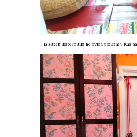
…ja sitten liisteröitiin ne ovien peileihin. Kas nä