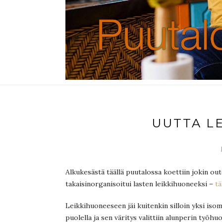
UUTTA L
Alkukesästä täällä puutalossa koettiin jokin outo
takaisinorganisoitui lasten leikkihuoneeksi –
tä
Leikkihuoneeseen jäi kuitenkin silloin yksi iso
puolella ja sen väritys valittiin alunperin työh