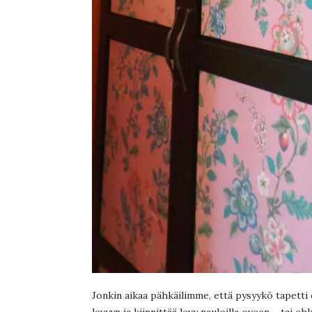
Jonkin aikaa pähkäilimme, että pysyykö tapetti o
levyyn ja kiinnittää levy nauloilla oveen – tai 