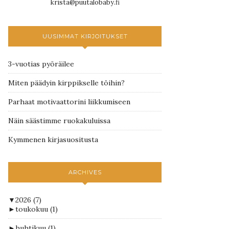
krista@puutalobaby.fi
UUSIMMAT KIRJOITUKSET
3-vuotias pyöräilee
Miten päädyin kirppikselle töihin?
Parhaat motivaattorini liikkumiseen
Näin säästimme ruokakuluissa
Kymmenen kirjasuositusta
ARCHIVES
▼
2026
(7)
►
toukokuu
(1)
►
huhtikuu
(1)