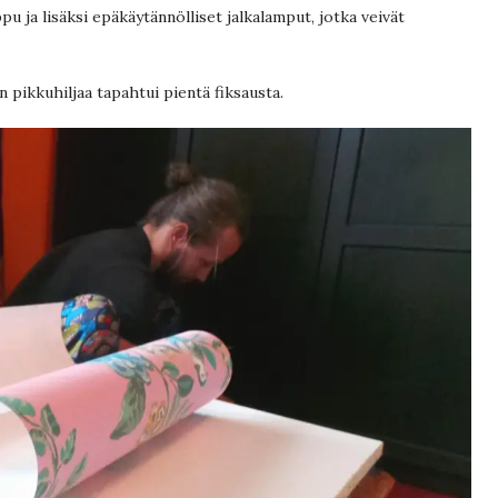
u ja lisäksi epäkäytännölliset jalkalamput, jotka veivät
n pikkuhiljaa tapahtui pientä fiksausta.