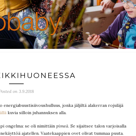
EIKKIHUONEESSA
Posted on 3.9.2018
 energiabuustisiivoushulluus, jonka jäljiltä alakerran rojuläjä
ällä
kuvia silloin juhannuksen alla.
mpi ongelma: se oli nimittäin
pimeä
. Se sijaitsee talon varjoisalla
uonekäyttöä ajatellen. Vaatekaappien ovet olivat tummaa puuta.