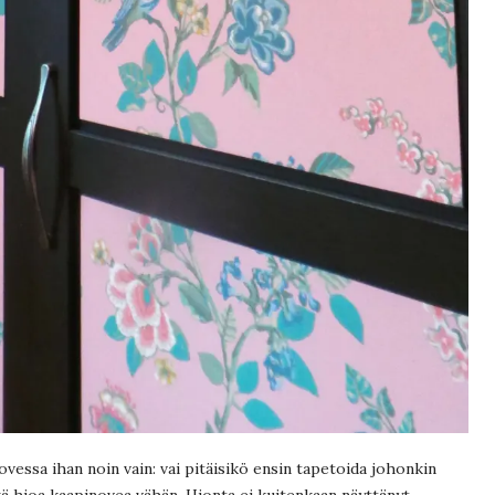
vessa ihan noin vain: vai pitäisikö ensin tapetoida johonkin
ehkä hioa kaapinovea vähän. Hionta ei kuitenkaan näyttänyt