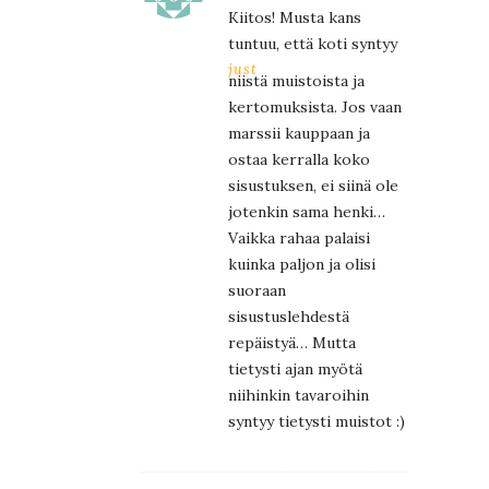
Kiitos! Musta kans
tuntuu, että koti syntyy
just
niistä muistoista ja
kertomuksista. Jos vaan
marssii kauppaan ja
ostaa kerralla koko
sisustuksen, ei siinä ole
jotenkin sama henki…
Vaikka rahaa palaisi
kuinka paljon ja olisi
suoraan
sisustuslehdestä
repäistyä… Mutta
tietysti ajan myötä
niihinkin tavaroihin
syntyy tietysti muistot :)