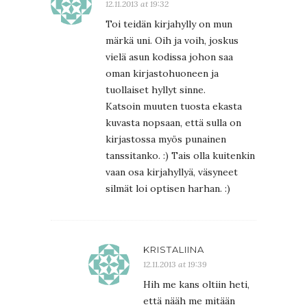
12.11.2013 at 19:32
Toi teidän kirjahylly on mun
märkä uni. Oih ja voih, joskus
vielä asun kodissa johon saa
oman kirjastohuoneen ja
tuollaiset hyllyt sinne.
Katsoin muuten tuosta ekasta
kuvasta nopsaan, että sulla on
kirjastossa myös punainen
tanssitanko. :) Tais olla kuitenkin
vaan osa kirjahyllyä, väsyneet
silmät loi optisen harhan. :)
KRISTALIINA
12.11.2013 at 19:39
Hih me kans oltiin heti,
että nääh me mitään