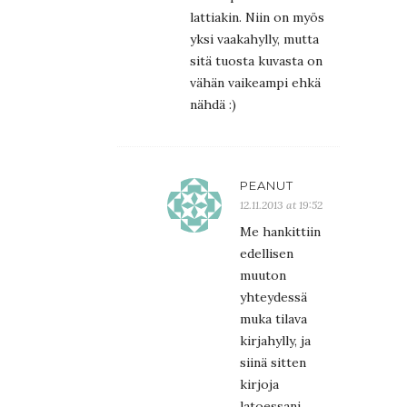
lattiakin. Niin on myös
yksi vaakahylly, mutta
sitä tuosta kuvasta on
vähän vaikeampi ehkä
nähdä :)
PEANUT
12.11.2013 at 19:52
Me hankittiin
edellisen
muuton
yhteydessä
muka tilava
kirjahylly, ja
siinä sitten
kirjoja
latoessani