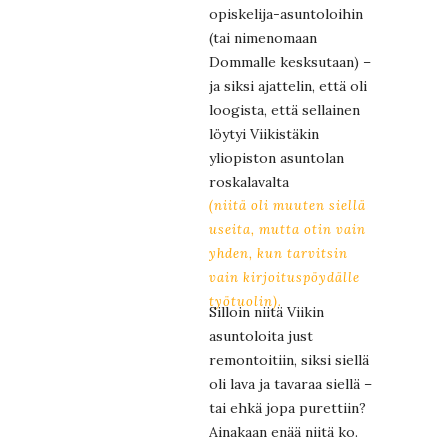
opiskelija-asuntoloihin
(tai nimenomaan
Dommalle kesksutaan) –
ja siksi ajattelin, että oli
loogista, että sellainen
löytyi Viikistäkin
yliopiston asuntolan
roskalavalta
(niitä oli muuten siellä
useita, mutta otin vain
yhden, kun tarvitsin
vain kirjoituspöydälle
työtuolin).
Silloin niitä Viikin
asuntoloita just
remontoitiin, siksi siellä
oli lava ja tavaraa siellä –
tai ehkä jopa purettiin?
Ainakaan enää niitä ko.