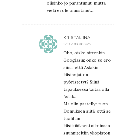
olisinko jo parantunut, mutta
vielä ei ole onnistanut…
KRISTALIINA
12.11.2013 at 17:26
Oho, oisko sittenkin…
Googlasin; onko se ero
siinä, että Aslakin
käsinojat on
pyöristetyt? Siinä
tapauksessa taitaa olla
Aslak…
Mä olin päätellyt tuon
Domuksen siitä, että se
tuolihan
käsittääkseni aikoinaan
suunniteltiin yliopiston