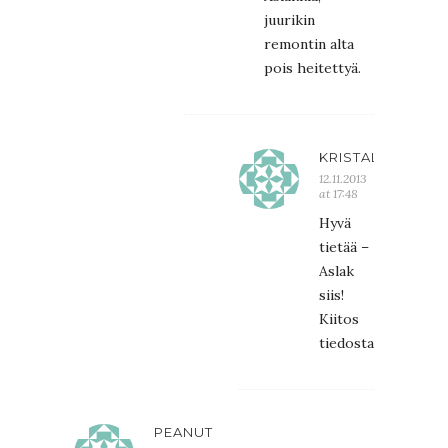
juurikin
remontin alta
pois heitettyä.
KRISTALIINA
12.11.2013
at 17:48
Hyvä
tietää –
Aslak
siis!
Kiitos
tiedosta!
PEANUT