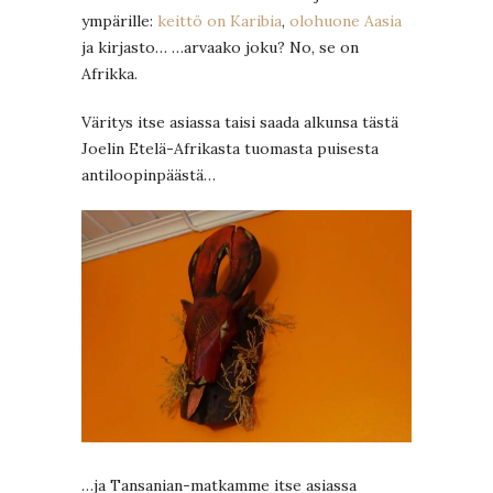
ympärille:
keittö on Karibia
,
olohuone Aasia
ja kirjasto… …arvaako joku? No, se on
Afrikka.
Väritys itse asiassa taisi saada alkunsa tästä
Joelin Etelä-Afrikasta tuomasta puisesta
antiloopinpäästä…
…ja Tansanian-matkamme itse asiassa