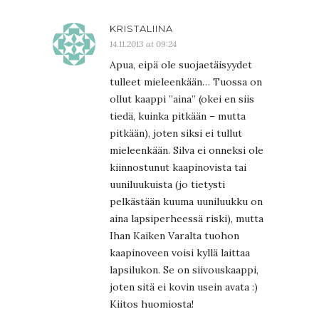
KRISTALIINA
14.11.2013 at 09:24
Apua, eipä ole suojaetäisyydet
tulleet mieleenkään… Tuossa on
ollut kaappi ”aina” (okei en siis
tiedä, kuinka pitkään – mutta
pitkään), joten siksi ei tullut
mieleenkään. Silva ei onneksi ole
kiinnostunut kaapinovista tai
uuniluukuista (jo tietysti
pelkästään kuuma uuniluukku on
aina lapsiperheessä riski), mutta
Ihan Kaiken Varalta tuohon
kaapinoveen voisi kyllä laittaa
lapsilukon. Se on siivouskaappi,
joten sitä ei kovin usein avata :)
Kiitos huomiosta!