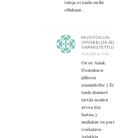
taloja ei taida siellä
ollakaan…
MUOTOILUN
OPISKELIJA (EI
VARMISTETTU)
12.11.2013 at 17:45
On se Aslak,
Domuksen
jälkeen
suunniteltu :) Ei
taida ihmiset
tietää noiden
arvoa (tai
laatua..),
mullakin on pari
roskalava-
Aslakkia,