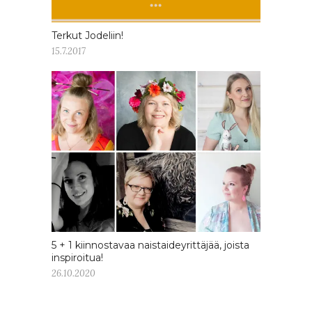
Terkut Jodeliin!
15.7.2017
5 + 1 kiinnostavaa naistaideyrittäjää, joista
inspiroitua!
26.10.2020