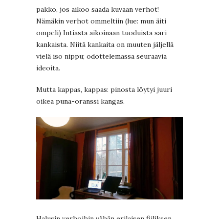
pakko, jos aikoo saada kuvaan verhot!
Nämäkin verhot ommeltiin (lue: mun äiti
ompeli) Intiasta aikoinaan tuoduista sari-
kankaista. Niitä kankaita on muuten jäljellä
vielä iso nippu; odottelemassa seuraavia
ideoita.
Mutta kappas, kappas: pinosta löytyi juuri
oikea puna-oranssi kangas.
Halusin verhoihin vähän erilaisen fiiliksen