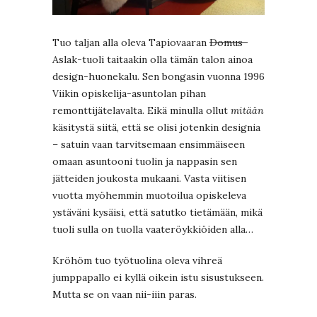
Tuo taljan alla oleva Tapiovaaran
Domus-
Aslak-tuoli taitaakin olla tämän talon ainoa
design-huonekalu. Sen bongasin vuonna 1996
Viikin opiskelija-asuntolan pihan
remonttijätelavalta. Eikä minulla ollut
mitään
käsitystä siitä, että se olisi jotenkin designia
– satuin vaan tarvitsemaan ensimmäiseen
omaan asuntooni tuolin ja nappasin sen
jätteiden joukosta mukaani. Vasta viitisen
vuotta myöhemmin muotoilua opiskeleva
ystäväni kysäisi, että satutko tietämään, mikä
tuoli sulla on tuolla vaateröykkiöiden alla…
Kröhöm tuo työtuolina oleva vihreä
jumppapallo ei kyllä oikein istu sisustukseen.
Mutta se on vaan nii-iiin paras.