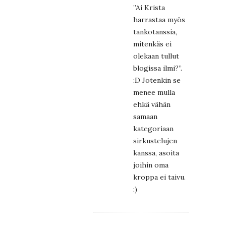
”Ai Krista
harrastaa myös
tankotanssia,
mitenkäs ei
olekaan tullut
blogissa ilmi?”.
:D Jotenkin se
menee mulla
ehkä vähän
samaan
kategoriaan
sirkustelujen
kanssa, asoita
joihin oma
kroppa ei taivu.
:)