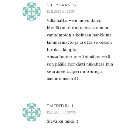
SILLYPÄÄNTS
12.11.2013 at 22:53
Villamatto – en luovu ikinä.
Meillä on olohuoneessa minun
vanhempien aikoinaan hankkima
lammasmatto ja ai että se oikein
hohkaa lämpöä.
Ainoa huono puoli siinä on että
sen päälle herkästi nukahtaa kun
seurailee taaperon touhuja
aamutuimaan :D
EMERITUULI
13.11.2013 at 08:35
Sievä ku mikä! :)