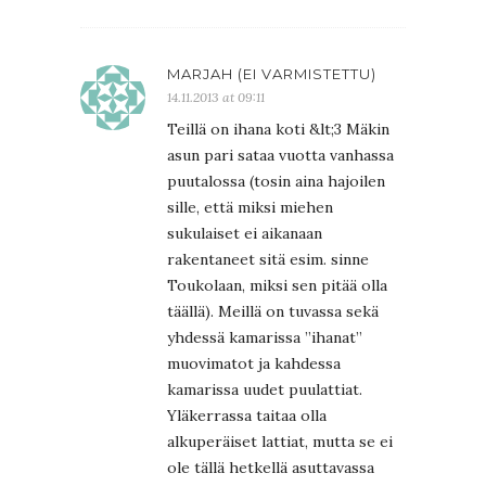
MARJAH (EI VARMISTETTU)
14.11.2013 at 09:11
Teillä on ihana koti &lt;3 Mäkin
asun pari sataa vuotta vanhassa
puutalossa (tosin aina hajoilen
sille, että miksi miehen
sukulaiset ei aikanaan
rakentaneet sitä esim. sinne
Toukolaan, miksi sen pitää olla
täällä). Meillä on tuvassa sekä
yhdessä kamarissa ”ihanat”
muovimatot ja kahdessa
kamarissa uudet puulattiat.
Yläkerrassa taitaa olla
alkuperäiset lattiat, mutta se ei
ole tällä hetkellä asuttavassa