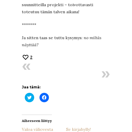
suunnitteilla projekti – toivottavasti
toteutuu tämän talven aikana!
*******
Ja sitten taas se tuttu kysymys:
no miltäs
näyttää?
2
Jaa tämä:
Jaa
Jaa
Twitterissä(Avautuu
Facebookissa(Avautuu
uudessa
uudessa
ikkunassa)
ikkunassa)
Aiheeseen liittyy
Valoa väliovesta
Se kirjahylly!