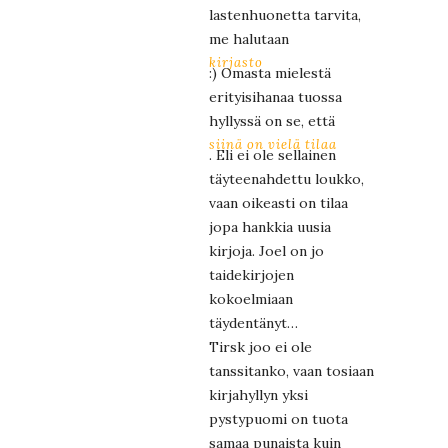
lastenhuonetta tarvita,
me halutaan
kirjasto
:) Omasta mielestä
erityisihanaa tuossa
hyllyssä on se, että
siinä on vielä tilaa
. Eli ei ole sellainen
täyteenahdettu loukko,
vaan oikeasti on tilaa
jopa hankkia uusia
kirjoja. Joel on jo
taidekirjojen
kokoelmiaan
täydentänyt…
Tirsk joo ei ole
tanssitanko, vaan tosiaan
kirjahyllyn yksi
pystypuomi on tuota
samaa punaista kuin