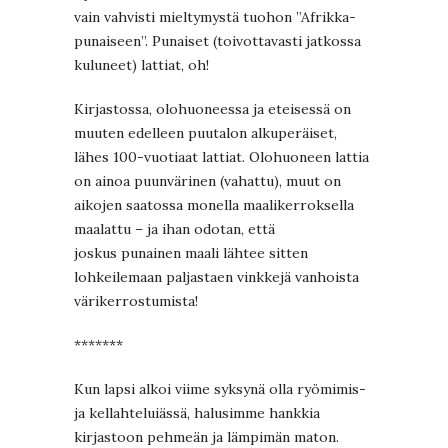
vain vahvisti mieltymystä tuohon ”Afrikka-
punaiseen”. Punaiset (toivottavasti jatkossa
kuluneet) lattiat, oh!
Kirjastossa, olohuoneessa ja eteisessä on
muuten edelleen puutalon alkuperäiset,
lähes 100-vuotiaat lattiat. Olohuoneen lattia
on ainoa puunvärinen (vahattu), muut on
aikojen saatossa monella maalikerroksella
maalattu – ja ihan odotan, että
joskus punainen maali lähtee sitten
lohkeilemaan paljastaen vinkkejä vanhoista
värikerrostumista!
*******
Kun lapsi alkoi viime syksynä olla ryömimis-
ja kellahteluiässä, halusimme hankkia
kirjastoon pehmeän ja lämpimän maton.