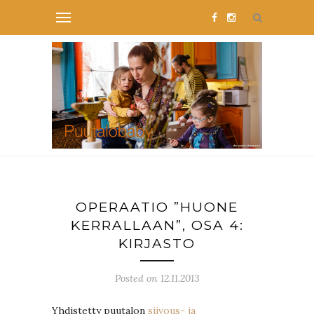
OPERAATIO ”HUONE
KERRALLAAN”, OSA 4:
KIRJASTO
Posted on 12.11.2013
Yhdistetty puutalon
siivous- ja