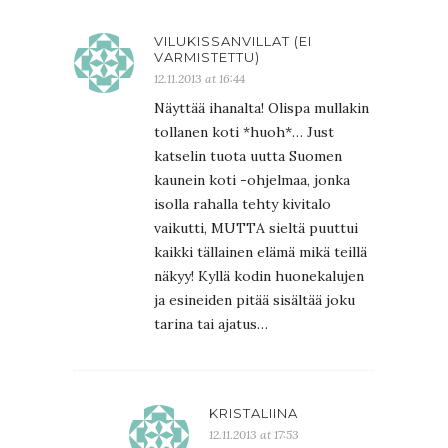
VILUKISSANVILLAT (EI
VARMISTETTU)
12.11.2013 at 16:44
Näyttää ihanalta! Olispa mullakin
tollanen koti *huoh*… Just
katselin tuota uutta Suomen
kaunein koti -ohjelmaa, jonka
isolla rahalla tehty kivitalo
vaikutti, MUTTA sieltä puuttui
kaikki tällainen elämä mikä teillä
näkyy! Kyllä kodin huonekalujen
ja esineiden pitää sisältää joku
tarina tai ajatus…
KRISTALIINA
12.11.2013 at 17:53