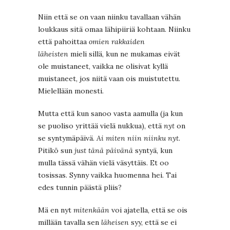
Niin että se on vaan niinku tavallaan vähän
loukkaus sitä omaa lähipiiriä kohtaan. Niinku
että pahoittaa
omien rakkaiden
läheisten
mieli sillä, kun ne mukamas eivät
ole muistaneet, vaikka ne olisivat kyllä
muistaneet, jos niitä vaan ois muistutettu.
Mielellään monesti.
Mutta että kun sanoo vasta aamulla (ja kun
se puoliso yrittää vielä nukkua), että
nyt
on
se syntymäpäivä.
Ai miten niin niinku nyt.
Pitikö sun
just tänä päivänä
syntyä, kun
mulla tässä vähän vielä väsyttäis. Et oo
tosissas. Synny vaikka huomenna hei. Tai
edes tunnin päästä pliis?
Mä en nyt
mitenkään
voi ajatella, että se ois
millään tavalla sen
läheisen
syy, että se ei