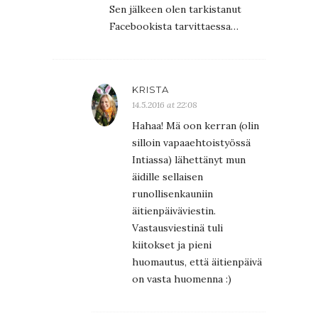
Sen jälkeen olen tarkistanut
Facebookista tarvittaessa…
KRISTA
14.5.2016 at 22:08
Hahaa! Mä oon kerran (olin
silloin vapaaehtoistyössä
Intiassa) lähettänyt mun
äidille sellaisen
runollisenkauniin
äitienpäiväviestin.
Vastausviestinä tuli
kiitokset ja pieni
huomautus, että äitienpäivä
on vasta huomenna :)