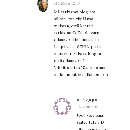
14.5.2016 at 22:13
Mä tarkistan blogista
silloin, kun ylipäänsä
muistan, että kantsis
tarkistaa :D En ole varma,
ollaanko ikinä muistettu
hääpäivää – SEKIN pitäis
muuten tarkistaa blogista,
että ollaanko :D
Vihkitodistus? Saatiikohan
mekin muuten sellainen…? :)
ELINABEE
15.5.2016 at 15:52
Joo!! Varmana
saitte tekin :D
Olin varma, ettei