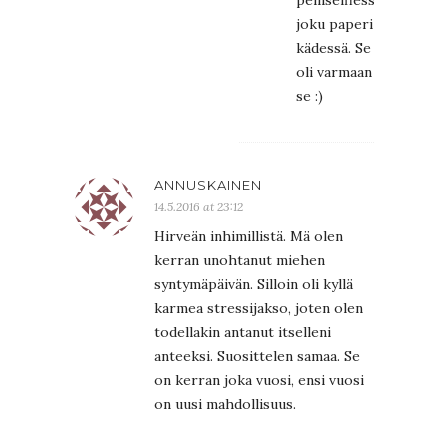
peiliselfiessä
joku paperi
kädessä. Se
oli varmaan
se :)
ANNUSKAINEN
14.5.2016 at 23:12
Hirveän inhimillistä. Mä olen
kerran unohtanut miehen
syntymäpäivän. Silloin oli kyllä
karmea stressijakso, joten olen
todellakin antanut itselleni
anteeksi. Suosittelen samaa. Se
on kerran joka vuosi, ensi vuosi
on uusi mahdollisuus.