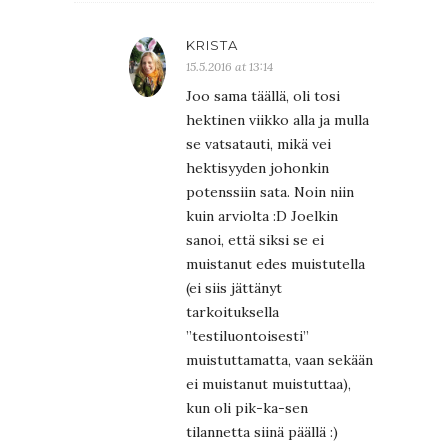
KRISTA
15.5.2016 at 13:14
Joo sama täällä, oli tosi
hektinen viikko alla ja mulla
se vatsatauti, mikä vei
hektisyyden johonkin
potenssiin sata. Noin niin
kuin arviolta :D Joelkin
sanoi, että siksi se ei
muistanut edes muistutella
(ei siis jättänyt
tarkoituksella
”testiluontoisesti”
muistuttamatta, vaan sekään
ei muistanut muistuttaa),
kun oli pik-ka-sen
tilannetta siinä päällä :)