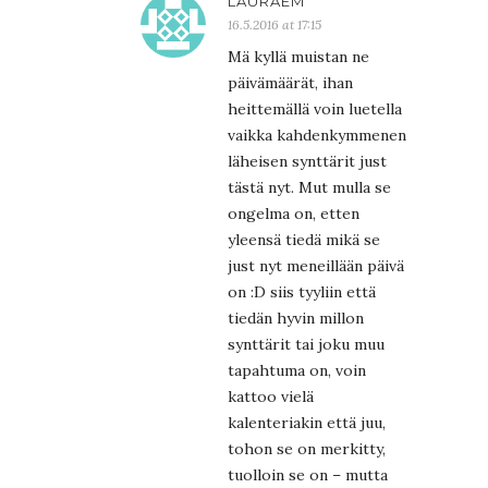
LAURAEM
16.5.2016 at 17:15
Mä kyllä muistan ne
päivämäärät, ihan
heittemällä voin luetella
vaikka kahdenkymmenen
läheisen synttärit just
tästä nyt. Mut mulla se
ongelma on, etten
yleensä tiedä mikä se
just nyt meneillään päivä
on :D siis tyyliin että
tiedän hyvin millon
synttärit tai joku muu
tapahtuma on, voin
kattoo vielä
kalenteriakin että juu,
tohon se on merkitty,
tuolloin se on – mutta