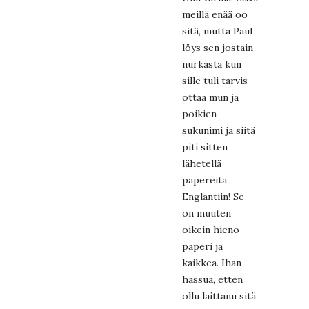
meillä enää oo
sitä, mutta Paul
löys sen jostain
nurkasta kun
sille tuli tarvis
ottaa mun ja
poikien
sukunimi ja siitä
piti sitten
lähetellä
papereita
Englantiin! Se
on muuten
oikein hieno
paperi ja
kaikkea. Ihan
hassua, etten
ollu laittanu sitä