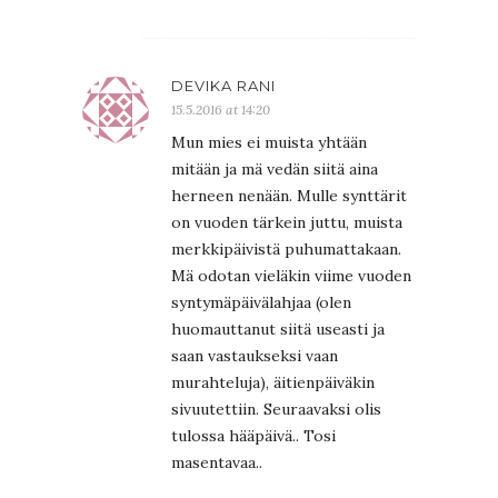
DEVIKA RANI
15.5.2016 at 14:20
Mun mies ei muista yhtään
mitään ja mä vedän siitä aina
herneen nenään. Mulle synttärit
on vuoden tärkein juttu, muista
merkkipäivistä puhumattakaan.
Mä odotan vieläkin viime vuoden
syntymäpäivälahjaa (olen
huomauttanut siitä useasti ja
saan vastaukseksi vaan
murahteluja), äitienpäiväkin
sivuutettiin. Seuraavaksi olis
tulossa hääpäivä.. Tosi
masentavaa..