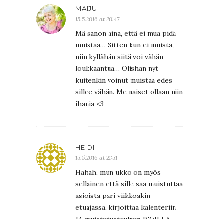
MAIJU
15.5.2016 at 20:47
Mä sanon aina, että ei mua pidä
muistaa… Sitten kun ei muista,
niin kyllähän siitä voi vähän
loukkaantua… Olishan nyt
kuitenkin voinut muistaa edes
sillee vähän. Me naiset ollaan niin
ihania <3
HEIDI
15.5.2016 at 21:51
Hahah, mun ukko on myös
sellainen että sille saa muistuttaa
asioista pari viikkoakin
etuajassa, kirjoittaa kalenteriin