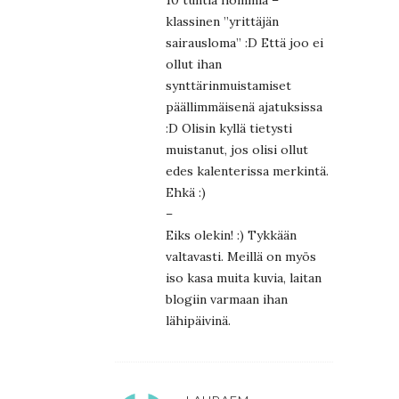
10 tuntia hommia –
klassinen ”yrittäjän
sairausloma” :D Että joo ei
ollut ihan
synttärinmuistamiset
päällimmäisenä ajatuksissa
:D Olisin kyllä tietysti
muistanut, jos olisi ollut
edes kalenterissa merkintä.
Ehkä :)
–
Eiks olekin! :) Tykkään
valtavasti. Meillä on myös
iso kasa muita kuvia, laitan
blogiin varmaan ihan
lähipäivinä.