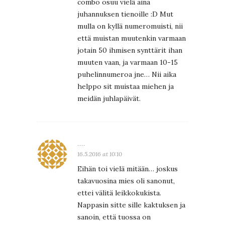
combo osuu vielä aina
juhannuksen tienoille :D Mut
mulla on kyllä numeromuisti, nii
että muistan muutenkin varmaan
jotain 50 ihmisen synttärit ihan
muuten vaan, ja varmaan 10-15
puhelinnumeroa jne… Nii aika
helppo sit muistaa miehen ja
meidän juhlapäivät.
....
16.5.2016 at 10:10
Eihän toi vielä mitään… joskus
takavuosina mies oli sanonut,
ettei välitä leikkokukista.
Nappasin sitte sille kaktuksen ja
sanoin, että tuossa on