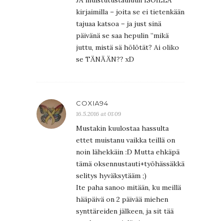
JA muistutustauluun ISOILLA
kirjaimilla – joita se ei tietenkään
tajuaa katsoa – ja just sinä
päivänä se saa hepulin ”mikä
juttu, mistä sä hölötät? Ai oliko
se TÄNÄÄN?? xD
COXIA94
16.5.2016 at 01:09
Mustakin kuulostaa hassulta
ettet muistanu vaikka teillä on
noin lähekkäin :D Mutta ehkäpä
tämä oksennustauti+työhässäkkä
selitys hyväksytääm ;)
Ite paha sanoo mitään, ku meillä
hääpäivä on 2 päivää miehen
synttäreiden jälkeen, ja sit tää