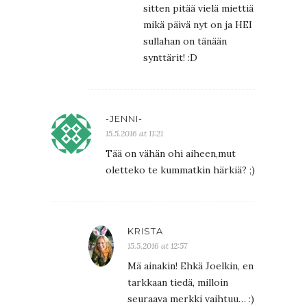
sitten pitää vielä miettiä
mikä päivä nyt on ja HEI
sullahan on tänään
synttärit! :D
-JENNI-
15.5.2016 at 11:21
Tää on vähän ohi aiheen,mut
oletteko te kummatkin härkiä? ;)
KRISTA
15.5.2016 at 12:57
Mä ainakin! Ehkä Joelkin, en
tarkkaan tiedä, milloin
seuraava merkki vaihtuu… :)