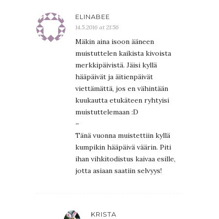
ELINABEE
14.5.2016 at 21:56
Mäkin aina isoon ääneen
muistuttelen kaikista kivoista
merkkipäivistä. Jäisi kyllä
hääpäivät ja äitienpäivät
viettämättä, jos en vähintään
kuukautta etukäteen ryhtyisi
muistuttelemaan :D
–
Tänä vuonna muistettiin kyllä
kumpikin hääpäivä väärin. Piti
ihan vihkitodistus kaivaa esille,
jotta asiaan saatiin selvyys!
KRISTA