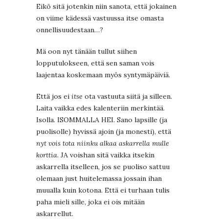
Eikö sitä jotenkin niin sanota, että jokainen
on viime kädessä vastuussa itse omasta
onnellisuudestaan…?
Mä oon nyt tänään tullut siihen
lopputulokseen, että sen saman vois
laajentaa koskemaan myös syntymäpäiviä.
Että jos ei
itse
ota vastuuta siitä ja silleen.
Laita vaikka edes kalenteriin merkintää.
Isolla. ISOMMALLA HEI. Sano lapsille (ja
puolisolle) hyvissä ajoin (ja monesti), että
nyt vois tota niinku alkaa askarrella mulle
korttia
. JA voishan sitä vaikka itsekin
askarrella itselleen, jos se puoliso sattuu
olemaan just huitelemassa jossain ihan
muualla kuin kotona. Että ei turhaan tulis
paha mieli sille, joka ei ois mitään
askarrellut.