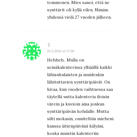
tommonen. Mies sanoi, että ne
synttärit oli kyllä eilen. Nimim.
yhdessä vielä 27 vuoden jälkeen.
:)
19.5.2016 at 17:26
Hehheh.. Mulla on
seinäkalenterissa ylhäällä kaikki
lähisukulaisten ja muidenkin
lähituttavien synttäripäivät. On
kivaa, kun vuoden vaihtuessa saa
täytellä uutta kalenteria iloisin
värein ja kuvioin aina jonkun
synttäripäivän kohdalle. Mutta
silti mokasin, onniteltiin mieheni
kanssa äitienpäivänä kälyäni,
koska muistin kalenteriin