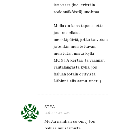
iso vaara (lue: erittäin
todennäköistä) unohtaa.
–
Mulla on kans tapana, että
jos on sellaisia
merkkipäiviä, jotka toivoisin
jotenkin muistettavan,
muistutan niistä kyllä
MONTA kertaa. Ja väännän
rautalangasta kyllä, jos
haluan jotain erityistä.
Lähinnä siis aamu-unet :)
STEA
14.5.2016 at 17:26
Mutta näinhän se on. ;) Jos
haluaa muistamista