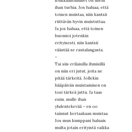
loukkaantumiset on usein
ihan turhia. Jos haluaa, että
toinen muistaa, niin kantsii
riittävän hyvin muistuttaa.
Ja jos haluaa, että toinen
huomioi jotenkin
erityisesti, niin kantsii
vääntää se rautalangasta.
–
Tai siis erilaisilla ihmisillä
on niin eri jutut, joita ne
pitää tärkeitä. Jollekin
hääpäivän muistaminen on
tosi tärkeä juttu. Ja taas
esim. mulle ihan
yhdentekevää – en oo
tainnut kertaakaan muistaa.
Jos mun kumppani haluais
multa jotain erityistä vaikka