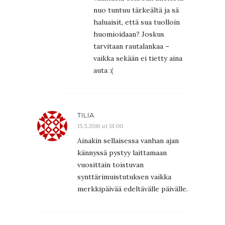
nuo tuntuu tärkeältä ja sä
haluaisit, että sua tuolloin
huomioidaan? Joskus
tarvitaan rautalankaa –
vaikka sekään ei tietty aina
auta :(
TILIA
15.5.2016 at 18:00
Ainakin sellaisessa vanhan ajan
kännyssä pystyy laittamaan
vuosittain toistuvan
synttärimuistutuksen vaikka
merkkipäivää edeltävälle päivälle.