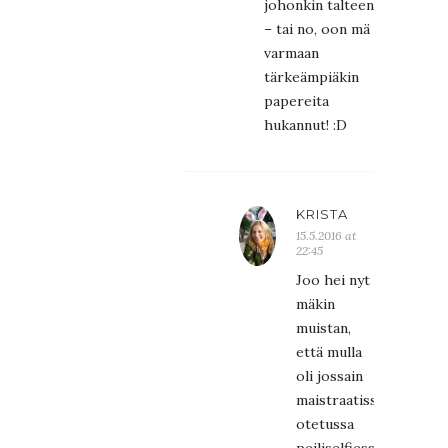
johonkin talteen
– tai no, oon mä
varmaan
tärkeämpiäkin
papereita
hukannut! :D
KRISTA
15.5.2016 at
22:45
Joo hei nyt
mäkin
muistan,
että mulla
oli jossain
maistraatissa
otetussa