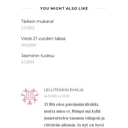
YOU MIGHT ALSO LIKE
Tärkein mukana!
2.5.2013
Viesti 21 vuoden takaa
19.6.2014
Jasmiinin tuoksu
4.7.2014
LELUTEEKIN EMILIA
14.5.2016 at 15:36
:D Mä olen päivämääräfriikki,
mutta mies ei. Niinpä mä kyllä
muistuttelen tasaisin väliajoin ja
riittävän aikaisin. Ja nyt on hyvä