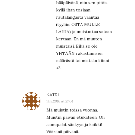
hääpäivänä, niin sen pitäis
kyllä ihan tosiaan
rautalangasta vääntää
(tyyliin: OSTA MULLE
LAHJA) ja muistuttaa sataan
kertaan. En mä muuten
muistaisi. Eikä se ole
YHTÄÄN rakastamisen
määrästä tai mistään kiinni
<3
KATRI
14.5.2016 at 21:04
Mä muistin toissa vuonna.
Muistin päivän etukäteen. Oli
aamupalat sänkyyn ja kaikki!
Vääränä päivänä.