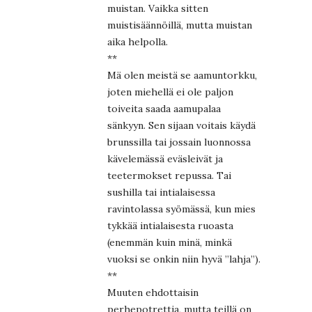
muistan. Vaikka sitten
muistisäännöillä, mutta muistan
aika helpolla.
**
Mä olen meistä se aamuntorkku,
joten miehellä ei ole paljon
toiveita saada aamupalaa
sänkyyn. Sen sijaan voitais käydä
brunssilla tai jossain luonnossa
kävelemässä eväsleivät ja
teetermokset repussa. Tai
sushilla tai intialaisessa
ravintolassa syömässä, kun mies
tykkää intialaisesta ruoasta
(enemmän kuin minä, minkä
vuoksi se onkin niin hyvä ”lahja”).
**
Muuten ehdottaisin
perhepotrettia, mutta teillä on