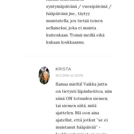
syntymäpäivänä / vuosipäivänä /
hääpäivänä jne., täytyy
muistutella, jos tietää toisen
sellaiseksi, joka ei muista
kuitenkaan. Toimii meillä eikä
kukaan loukkaannu.
KRISTA
14.5.2016 at 22:08
Samaa mieltä! Vaikka juttu
on tietysti läpänheittoa, niin
siinä ON totuuden siemen;
tai siemen siitä, mitä
ajattelen. Mä oon aina
ajatellut, että jotkut ”se ei
muistanut hääpäivää” -