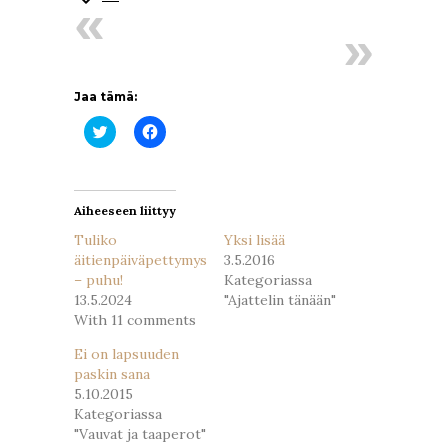
Jaa tämä:
Jaa
Jaa
Twitterissä(Avautuu
Facebookissa(Avautuu
uudessa
uudessa
ikkunassa)
ikkunassa)
Aiheeseen liittyy
Tuliko
Yksi lisää
äitienpäiväpettymys
3.5.2016
– puhu!
Kategoriassa
13.5.2024
"Ajattelin tänään"
With 11 comments
Ei on lapsuuden
paskin sana
5.10.2015
Kategoriassa
"Vauvat ja taaperot"