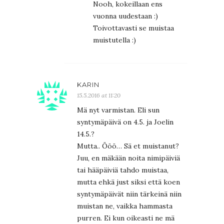
Nooh, kokeillaan ens
vuonna uudestaan :)
Toivottavasti se muistaa
muistutella :)
KARIN
15.5.2016 at 11:20
Mä nyt varmistan. Eli sun
syntymäpäivä on 4.5. ja Joelin
14.5.?
Mutta.. Ööö… Sä et muistanut?
Juu, en mäkään noita nimipäiviä
tai hääpäiviä tahdo muistaa,
mutta ehkä just siksi että koen
syntymäpäivät niin tärkeinä niin
muistan ne, vaikka hammasta
purren. Ei kun oikeasti ne mä