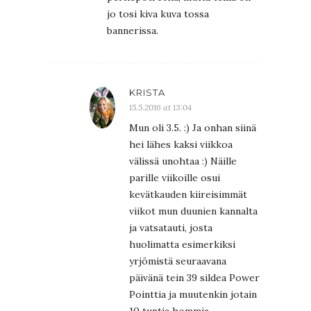
jo tosi kiva kuva tossa
bannerissa.
KRISTA
15.5.2016 at 13:04
Mun oli 3.5. :) Ja onhan siinä
hei lähes kaksi viikkoa
välissä unohtaa :) Näille
parille viikoille osui
kevätkauden kiireisimmät
viikot mun duunien kannalta
ja vatsatauti, josta
huolimatta esimerkiksi
yrjömistä seuraavana
päivänä tein 39 sildea Power
Pointtia ja muutenkin jotain