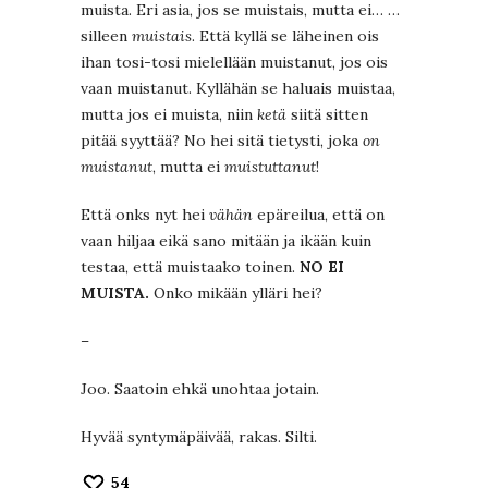
muista. Eri asia, jos se muistais, mutta ei… …
silleen
muistais
. Että kyllä se läheinen ois
ihan tosi-tosi mielellään muistanut, jos ois
vaan muistanut. Kyllähän se haluais muistaa,
mutta jos ei muista, niin
ketä
siitä sitten
pitää syyttää? No hei sitä tietysti, joka
on
muistanut
, mutta ei
muistuttanut
!
Että onks nyt hei
vähän
epäreilua, että on
vaan hiljaa eikä sano mitään ja ikään kuin
testaa, että muistaako toinen.
NO EI
MUISTA.
Onko mikään ylläri hei?
–
Joo. Saatoin ehkä unohtaa jotain.
Hyvää syntymäpäivää, rakas. Silti.
54