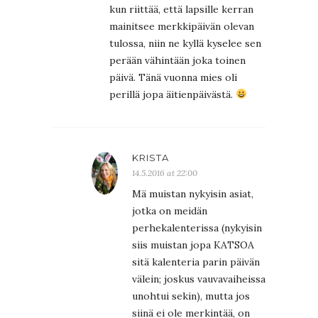
kun riittää, että lapsille kerran
mainitsee merkkipäivän olevan
tulossa, niin ne kyllä kyselee sen
perään vähintään joka toinen
päivä. Tänä vuonna mies oli
perillä jopa äitienpäivästä.
KRISTA
14.5.2016 at 22:00
Mä muistan nykyisin asiat,
jotka on meidän
perhekalenterissa (nykyisin
siis muistan jopa KATSOA
sitä kalenteria parin päivän
välein; joskus vauvavaiheissa
unohtui sekin), mutta jos
siinä ei ole merkintää, on