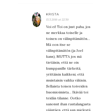
KRISTA
15.5.2016 at 22:50
Voi ei! Toi on just paha, jos
ne merkkaa toiselle ja
toinen on välinpitämätön…
Mä oon itse se
välinpitämätön (ja Joel
kans), MUTTA jos mä
tietäisin, että ne ois
kumppanille tärkeitä,
yrittäisin kaikkeni, että
muistaisin vaikka väkisin.
Sellaista toisen toiveiden
huomioimista… Ikävää toi
teidän tilanne. Ootko
sanonut ihan rautalangasta
vääntäen, että sun mielestä