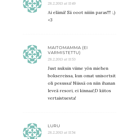
28.2.2013 at 11:49
Ai elämä! Sä ooot niiiin paras!!!! :,)
<3
MAITOMAMMA (EI
VARMISTETTU)
28.2.2013 at 11:53
Just nukuin viime yön miehen
boksereissa, kun omat unisortsit
oli pesussa! Niissä on niin ihanan
leveä resori, ei kinnaa!;D kiitos
vertaistuesta!
LURU
28.2.2013 at 11:54