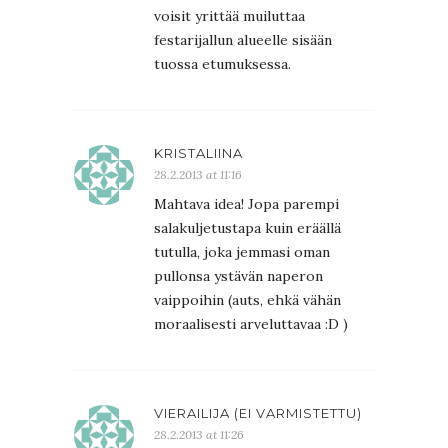
voisit yrittää muiluttaa
festarijallun alueelle sisään
tuossa etumuksessa.
KRISTALIINA
28.2.2013 at 11:16
Mahtava idea! Jopa parempi
salakuljetustapa kuin eräällä
tutulla, joka jemmasi oman
pullonsa ystävän naperon
vaippoihin (auts, ehkä vähän
moraalisesti arveluttavaa :D )
VIERAILIJA (EI VARMISTETTU)
28.2.2013 at 11:26