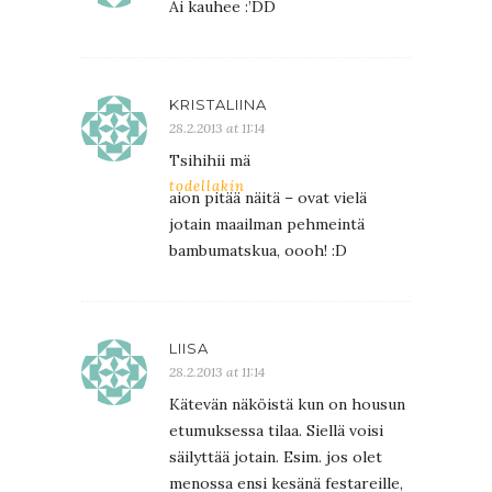
Ai kauhee :’DD
KRISTALIINA
28.2.2013 at 11:14
Tsihihii mä
todellakin
aion pitää näitä – ovat vielä
jotain maailman pehmeintä
bambumatskua, oooh! :D
LIISA
28.2.2013 at 11:14
Kätevän näköistä kun on housun
etumuksessa tilaa. Siellä voisi
säilyttää jotain. Esim. jos olet
menossa ensi kesänä festareille,