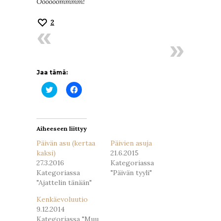
Oooooommmm!
2
Jaa tämä:
Jaa
Jaa
Twitterissä(Avautuu
Facebookissa(Avautuu
uudessa
uudessa
ikkunassa)
ikkunassa)
Aiheeseen liittyy
Päivän asu (kertaa
Päivien asuja
kaksi)
21.6.2015
27.3.2016
Kategoriassa
Kategoriassa
"Päivän tyyli"
"Ajattelin tänään"
Kenkäevoluutio
9.12.2014
Kategoriassa "Muu