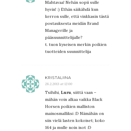
Mahtavaa! Nehän sopii sulle
hyvin! :) Ethän säikähdä kun
kerron sulle, että vinkkasin tästä
postauksesta meidän Brand
Managerille ja
pääsuunnittelijalle?
t. tuon kyseisen merkin poikien
tuotteiden suunnittelija
KRISTALIINA
28.2.2013 at 12:00
Tsihihi,
Luru
, siittä vaan –
mähän voin alkaa vaikka Black
Horsen poikien malliston
mainosmalliksi :D Nämähän on
siis vielä lasten kokoiset; koko
164 ja mulle noin isot :D