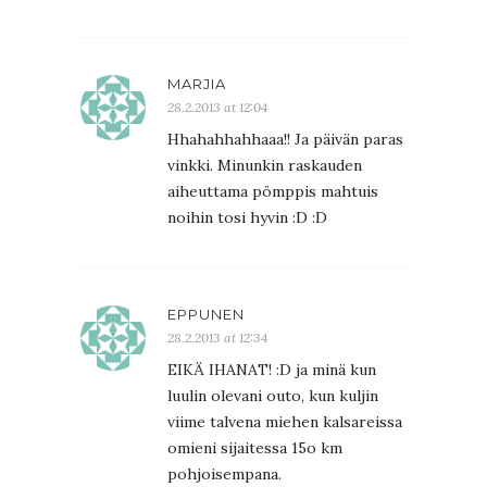
MARJIA
28.2.2013 at 12:04
Hhahahhahhaaa!! Ja päivän paras
vinkki. Minunkin raskauden
aiheuttama pömppis mahtuis
noihin tosi hyvin :D :D
EPPUNEN
28.2.2013 at 12:34
EIKÄ IHANAT! :D ja minä kun
luulin olevani outo, kun kuljin
viime talvena miehen kalsareissa
omieni sijaitessa 15o km
pohjoisempana.