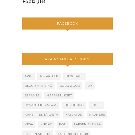
►
2012
(114)
FACEBOOK
AVAINSANOJA BLOGIIN:
ARKI
ASKARTELU
BLOGGAUS
BLOGIYHTEISTYÖ
BOLLYWOOD
DIY
ESPANJA
HARRASTUKSET
HYVÄNTEKEVÄISYYS
HÖPÖHÖPÖ
JOULU
KAKSI PIENTÄ LASTA
KASVATUS
KAUNEUS
KESÄ
KIRJAT
KOTI
LAPSEN ELÄMÄÄ
LAPSEN SUUSTA
LASTENKULTTUURI