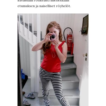
kuvassaan rohkeasti miehekkään
etumuksen ja naiselliset röyhelöt.