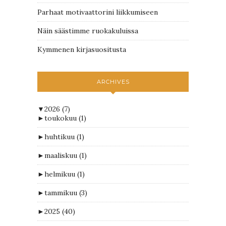
Parhaat motivaattorini liikkumiseen
Näin säästimme ruokakuluissa
Kymmenen kirjasuositusta
ARCHIVES
▼
2026
(7)
►
toukokuu
(1)
►
huhtikuu
(1)
►
maaliskuu
(1)
►
helmikuu
(1)
►
tammikuu
(3)
►
2025
(40)