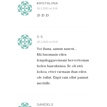
KRISTALIINA
28.2.2013 at 11:41
:D :D :D
S-S
28.2.2013 at 11:47
Voi ihana, aamun naurut…
Mä huomasin eilen
lempileggareissani hervottoman
holen haaruksissa. Se oli sitä
kokoa, ettei varmaan ihan eilen
ole tullut. Enpä vain ollut pannut
merkille.
SANDELS