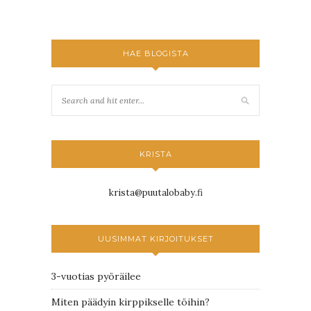
HAE BLOGISTA
KRISTA
krista@puutalobaby.fi
UUSIMMAT KIRJOITUKSET
3-vuotias pyöräilee
Miten päädyin kirppikselle töihin?