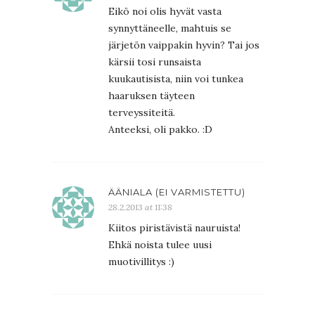
Eikö noi olis hyvät vasta
synnyttäneelle, mahtuis se
järjetön vaippakin hyvin? Tai jos
kärsii tosi runsaista
kuukautisista, niin voi tunkea
haaruksen täyteen
terveyssiteitä.
Anteeksi, oli pakko. :D
ÄÄNIALA (EI VARMISTETTU)
28.2.2013 at 11:38
Kiitos piristävistä nauruista!
Ehkä noista tulee uusi
muotivillitys :)