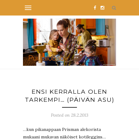
ENSI KERRALLA OLEN
TARKEMPI… (PÄIVÄN ASU)
Posted on 28.2.2013
…kun pikanappaan Prisman alekorista
mukaani mukavan näköiset kotileggins…