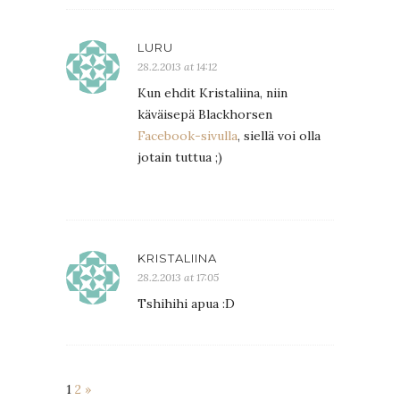
LURU
28.2.2013 at 14:12
Kun ehdit Kristaliina, niin
käväisepä Blackhorsen
Facebook-sivulla
, siellä voi olla
jotain tuttua ;)
KRISTALIINA
28.2.2013 at 17:05
Tshihihi apua :D
1
2
»