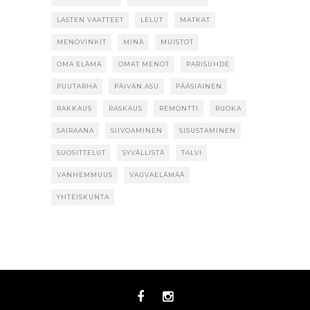
LASTEN VAATTEET
LELUT
MATKAT
MENOVINKIT
MINÄ
MUISTOT
OMA ELÄMÄ
OMAT MENOT
PARISUHDE
PUUTARHA
PÄIVÄN ASU
PÄÄSIÄINEN
RAKKAUS
RASKAUS
REMONTTI
RUOKA
SAIRAANA
SIIVOAMINEN
SISUSTAMINEN
SUOSITTELUT
SYVÄLLISTÄ
TALVI
VANHEMMUUS
VAUVAELÄMÄÄ
YHTEISKUNTA