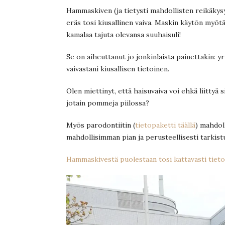
Hammaskiven (ja tietysti mahdollisten reikäkys
eräs tosi kiusallinen vaiva. Maskin käytön myö
kamalaa tajuta olevansa suuhaisuli!
Se on aiheuttanut jo jonkinlaista painettakin: y
vaivastani kiusallisen tietoinen.
Olen miettinyt, että haisuvaiva voi ehkä liitty
jotain pommeja piilossa?
Myös parodontiitin (
tietopaketti täällä
) mahdoll
mahdollisimman pian ja perusteellisesti tarkist
Hammaskivestä puolestaan tosi kattavasti tieto