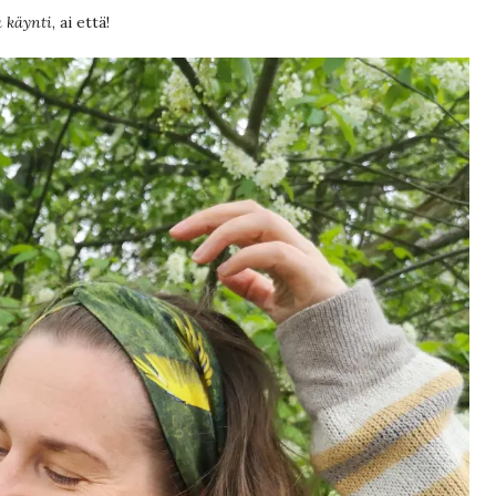
 käynti
, ai että!