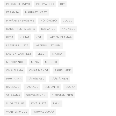
BLOGIYHTEISTYÖ
BOLLYWOOD
DIY
ESPANJA
HARRASTUKSET
HYVÄNTEKEVÄISYYS
HÖPÖHÖPÖ
JOULU
KAKSI PIENTÄ LASTA
KASVATUS
KAUNEUS
KESÄ
KIRJAT
KOTI
LAPSEN ELÄMÄÄ
LAPSEN SUUSTA
LASTENKULTTUURI
LASTEN VAATTEET
LELUT
MATKAT
MENOVINKIT
MINÄ
MUISTOT
OMA ELÄMÄ
OMAT MENOT
PARISUHDE
PUUTARHA
PÄIVÄN ASU
PÄÄSIÄINEN
RAKKAUS
RASKAUS
REMONTTI
RUOKA
SAIRAANA
SIIVOAMINEN
SISUSTAMINEN
SUOSITTELUT
SYVÄLLISTÄ
TALVI
VANHEMMUUS
VAUVAELÄMÄÄ