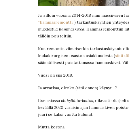
Jo silloin vuosina 2014-2018 mun massiivisen 
”hammasremontti”
) tarkastuskäyntien yhteyde
muodostua hammaskiveä
. Hammasremonttiin lii
tällöin poisteltiin.
Kun remontin viimeisetkin tarkastuskäynnit olivat
leukakirurgisen osaston asiakkuudesta (
siitä tä
säännöllisesti poistattamassa hammaskivet. Väh
Vuosi oli siis 2018.
Ja arvatkaa, olenko (tätä ennen) käynyt…?
Itse asiassa
oli kyllä tarkoitus
, oikeasti oli. (sel
keväällä 2020 varaisin ajan hammaskiven poisto
juuri se kaksi vuotta kulunut.
Mutta korona.