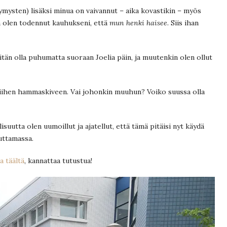
ymysten) lisäksi minua on vaivannut – aika kovastikin – myös
tä olen todennut kauhukseni, että
mun henki haisee
. Siis ihan
ritän olla puhumatta suoraan Joelia päin, ja muutenkin olen ollut
ä siihen hammaskiveen. Vai johonkin muuhun? Voiko suussa olla
isuutta olen uumoillut ja ajatellut, että tämä pitäisi nyt käydä
uttamassa.
a täältä
, kannattaa tutustua!