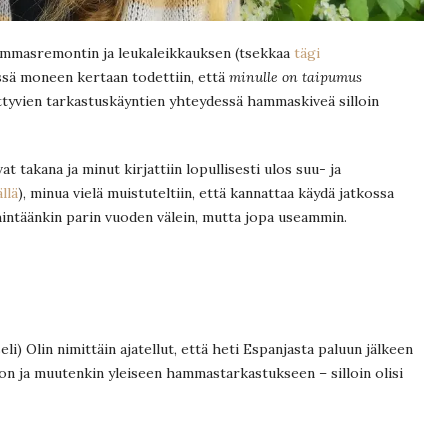
hammasremontin ja leukaleikkauksen (tsekkaa
tägi
ssä moneen kertaan todettiin, että
minulle on taipumus
ttyvien tarkastuskäyntien yhteydessä hammaskiveä silloin
 takana ja minut kirjattiin lopullisesti ulos suu- ja
ällä
), minua vielä muistuteltiin, että kannattaa käydä jatkossa
intäänkin parin vuoden välein, mutta jopa useammin.
i seli) Olin nimittäin ajatellut, että heti Espanjasta paluun jälkeen
on ja muutenkin yleiseen hammastarkastukseen – silloin olisi