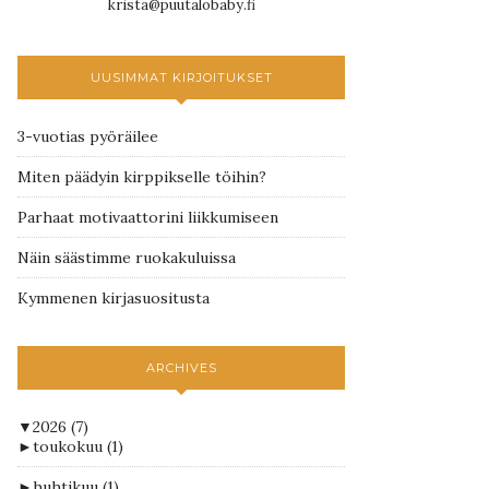
krista@puutalobaby.fi
UUSIMMAT KIRJOITUKSET
3-vuotias pyöräilee
Miten päädyin kirppikselle töihin?
Parhaat motivaattorini liikkumiseen
Näin säästimme ruokakuluissa
Kymmenen kirjasuositusta
ARCHIVES
▼
2026
(7)
►
toukokuu
(1)
►
huhtikuu
(1)