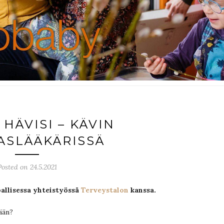
 HÄVISI – KÄVIN
SLÄÄKÄRISSÄ
Posted on 24.5.2021
allisessa yhteistyössä
Terveystalon
kanssa.
mään?