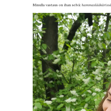
Minulla vastaus on ihan selvä:
hammaslääkärissä