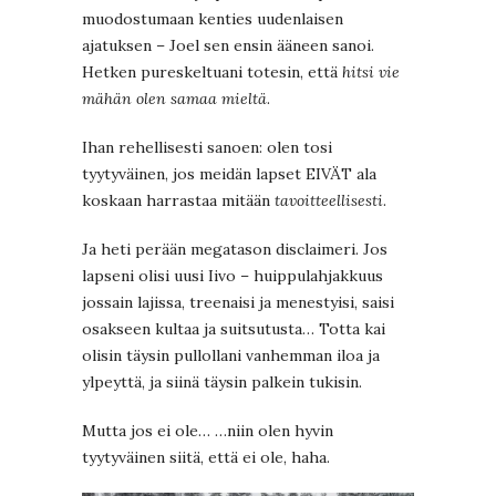
muodostumaan kenties uudenlaisen
ajatuksen – Joel sen ensin ääneen sanoi.
Hetken pureskeltuani totesin, että
hitsi vie
mähän olen samaa mieltä
.
Ihan rehellisesti sanoen: olen tosi
tyytyväinen, jos meidän lapset EIVÄT ala
koskaan harrastaa mitään
tavoitteellisesti
.
Ja heti perään megatason disclaimeri. Jos
lapseni olisi uusi Iivo – huippulahjakkuus
jossain lajissa, treenaisi ja menestyisi, saisi
osakseen kultaa ja suitsutusta… Totta kai
olisin täysin pullollani vanhemman iloa ja
ylpeyttä, ja siinä täysin palkein tukisin.
Mutta jos ei ole… …niin olen hyvin
tyytyväinen siitä, että ei ole, haha.