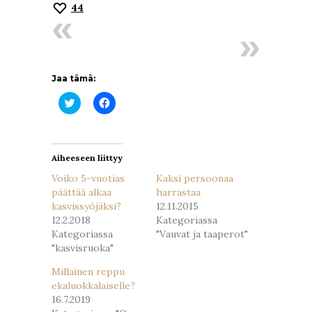
44
Jaa tämä:
Jaa
Jaa
Twitterissä(Avautuu
Facebookissa(Avautuu
uudessa
uudessa
ikkunassa)
ikkunassa)
Aiheeseen liittyy
Voiko 5-vuotias
Kaksi persoonaa
päättää alkaa
harrastaa
kasvissyöjäksi?
12.11.2015
12.2.2018
Kategoriassa
Kategoriassa
"Vauvat ja taaperot"
"kasvisruoka"
Millainen reppu
ekaluokkalaiselle?
16.7.2019