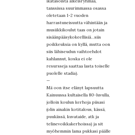
ikätasoista alkeisryhmää,
tanssissa suurimmassa osassa
oletetaan 1-2 vuoden
harrastuneisuutta vähintään ja
musiikkikoulut taas on jotain
sisäänpääsykokeellisiä…siis
poikkeuksia on kyllä, mutta oon
siis lähiseudun vaihtoehdot
kahlannut, koska ei ole
resursseja saattaa lasta toiselle
puolelle stadia).
—
Mä oon itse elänyt lapsuutta
Kainuussa kultaisella 80-luvulla,
jolloin koulun kerhoja piisasi
(olin ainakin kotitalous, kässä,
puukässä, kuvataide, atk ja
telinevoikkakerhoissa) ja sit
myöhemmin lama pukkasi päälle