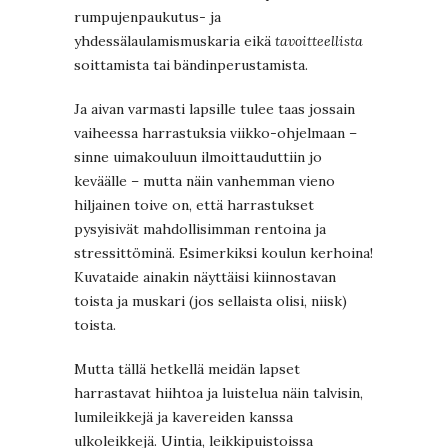
rumpujenpaukutus- ja
yhdessälaulamismuskaria eikä
tavoitteellista
soittamista tai bändinperustamista.
Ja aivan varmasti lapsille tulee taas jossain
vaiheessa harrastuksia viikko-ohjelmaan –
sinne uimakouluun ilmoittauduttiin jo
keväälle – mutta näin vanhemman vieno
hiljainen toive on, että harrastukset
pysyisivät mahdollisimman rentoina ja
stressittöminä. Esimerkiksi koulun kerhoina!
Kuvataide ainakin näyttäisi kiinnostavan
toista ja muskari (jos sellaista olisi, niisk)
toista.
Mutta tällä hetkellä meidän lapset
harrastavat hiihtoa ja luistelua näin talvisin,
lumileikkejä ja kavereiden kanssa
ulkoleikkejä. Uintia, leikkipuistoissa