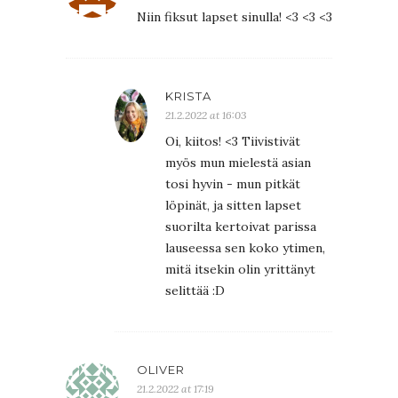
Niin fiksut lapset sinulla! <3 <3 <3
KRISTA
21.2.2022 at 16:03
Oi, kiitos! <3 Tiivistivät
myös mun mielestä asian
tosi hyvin - mun pitkät
löpinät, ja sitten lapset
suorilta kertoivat parissa
lauseessa sen koko ytimen,
mitä itsekin olin yrittänyt
selittää :D
OLIVER
21.2.2022 at 17:19