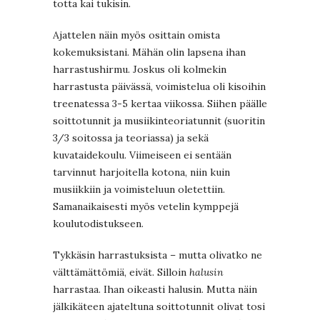
totta kai tukisin.
Ajattelen näin myös osittain omista
kokemuksistani. Mähän olin lapsena ihan
harrastushirmu. Joskus oli kolmekin
harrastusta päivässä, voimistelua oli kisoihin
treenatessa 3-5 kertaa viikossa. Siihen päälle
soittotunnit ja musiikinteoriatunnit (suoritin
3/3 soitossa ja teoriassa) ja sekä
kuvataidekoulu. Viimeiseen ei sentään
tarvinnut harjoitella kotona, niin kuin
musiikkiin ja voimisteluun oletettiin.
Samanaikaisesti myös vetelin kymppejä
koulutodistukseen.
Tykkäsin harrastuksista – mutta olivatko ne
välttämättömiä, eivät. Silloin
halusin
harrastaa. Ihan oikeasti halusin. Mutta näin
jälkikäteen ajateltuna soittotunnit olivat tosi