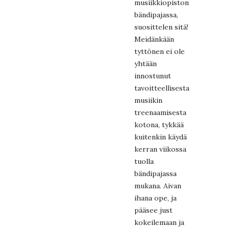
musiikkiopiston
bändipajassa,
suosittelen sitä!
Meidänkään
tyttönen ei ole
yhtään
innostunut
tavoitteellisesta
musiikin
treenaamisesta
kotona, tykkää
kuitenkin käydä
kerran viikossa
tuolla
bändipajassa
mukana. Aivan
ihana ope, ja
pääsee just
kokeilemaan ja