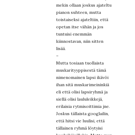
mekin ollaan joskus ajateltu
pianon suhteen, mutta
toistaiseksi ajateltiin, että
opetan itse vähän ja jos
tuntuisi enemmän
kiinnostavan, niin sitten
lisää.
–
Mutta tosiaan tuollaista
muskarityyppisestä tämä
nimenomainen lapsi ikävöi
ihan sitä muskarimeininkiä
eli että olisi lapsiryhmä ja
siellä olisi laululeikkejä,
erilaisia rytmisoittimia jne.
Joskus tällaista googlailin,
että hitsi vie luulisi, että
tällainen ryhmä löytyisi