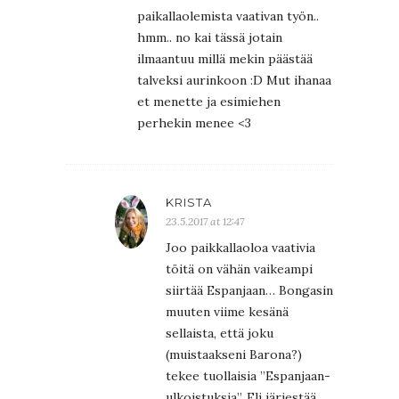
paikallaolemista vaativan työn..
hmm.. no kai tässä jotain
ilmaantuu millä mekin päästää
talveksi aurinkoon :D Mut ihanaa
et menette ja esimiehen
perhekin menee <3
KRISTA
23.5.2017 at 12:47
Joo paikkallaoloa vaativia
töitä on vähän vaikeampi
siirtää Espanjaan… Bongasin
muuten viime kesänä
sellaista, että joku
(muistaakseni Barona?)
tekee tuollaisia ”Espanjaan-
ulkoistuksia”. Eli järjestää