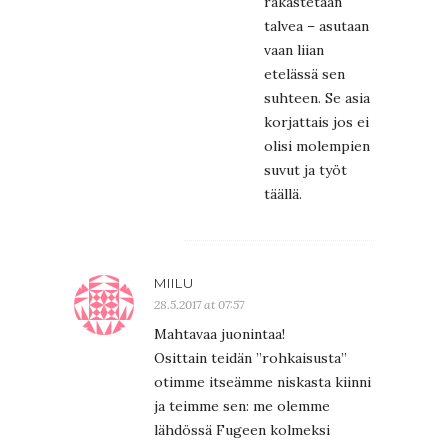
rakastetaan
talvea – asutaan
vaan liian
etelässä sen
suhteen. Se asia
korjattais jos ei
olisi molempien
suvut ja työt
täällä.
MIILU
28.5.2017 at 07:57
Mahtavaa juonintaa!
Osittain teidän ”rohkaisusta”
otimme itseämme niskasta kiinni
ja teimme sen: me olemme
lähdössä Fugeen kolmeksi