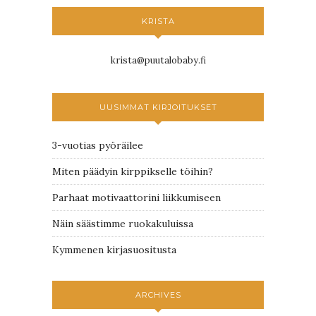
KRISTA
krista@puutalobaby.fi
UUSIMMAT KIRJOITUKSET
3-vuotias pyöräilee
Miten päädyin kirppikselle töihin?
Parhaat motivaattorini liikkumiseen
Näin säästimme ruokakuluissa
Kymmenen kirjasuositusta
ARCHIVES