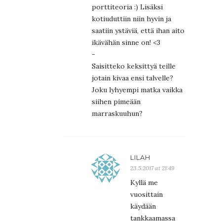
porttiteoria :) Lisäksi
kotiuduttiin niin hyvin ja
saatiin ystäviä, että ihan aito
ikävähän sinne on! <3
-
Saisitteko keksittyä teille
jotain kivaa ensi talvelle?
Joku lyhyempi matka vaikka
siihen pimeään
marraskuuhun?
LILAH
23.5.2017 at 21:49
Kyllä me
vuosittain
käydään
tankkaamassa