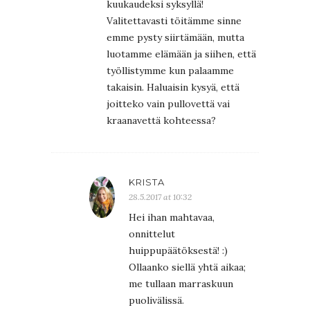
kuukaudeksi syksyllä!
Valitettavasti töitämme sinne
emme pysty siirtämään, mutta
luotamme elämään ja siihen, että
työllistymme kun palaamme
takaisin. Haluaisin kysyä, että
joitteko vain pullovettä vai
kraanavettä kohteessa?
KRISTA
28.5.2017 at 10:32
Hei ihan mahtavaa,
onnittelut
huippupäätöksestä! :)
Ollaanko siellä yhtä aikaa;
me tullaan marraskuun
puolivälissä.