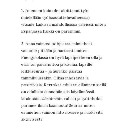
1.
Jo ennen kuin olet aloittanut työt
(mielellään työhaastatteluvaiheessa)
vitsaile kaikissa mahdollisissa väleissä, miten
Espanjassa kaikki on paremmin.
2.
Anna vaimosi pohjustaa esimiehesi
vaimolle pitkään ja hartaasti, miten
Fuengirolassa on hyvä lapsiperheen olla ja
elää: on päivähoitoa ja koulua, lapsille
leikkiseuraa – ja aurinko paistaa
tammikuussakin. Olkaa innostavia ja
positiivisia! Kertokaa eduista: eläminen siellä
on edullista (sinnehän siis käytännössä
lähdetään
säästämään
rahaa) ja työtehokin
paranee ilman kaamosta! Seuraa, miten
esimiehen vaimon into nousee ja ruoki sitä
aktiivisesti.