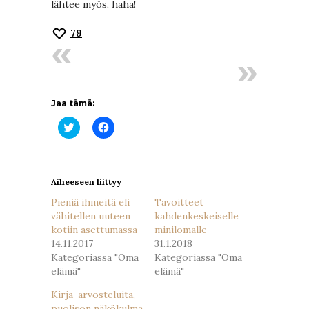
lähtee myös, haha!
79
Jaa tämä:
Jaa
Jaa
Twitterissä(Avautuu
Facebookissa(Avautuu
uudessa
uudessa
ikkunassa)
ikkunassa)
Aiheeseen liittyy
Pieniä ihmeitä eli
Tavoitteet
vähitellen uuteen
kahdenkeskeiselle
kotiin asettumassa
minilomalle
14.11.2017
31.1.2018
Kategoriassa "Oma
Kategoriassa "Oma
elämä"
elämä"
Kirja-arvosteluita,
puolison näkökulma