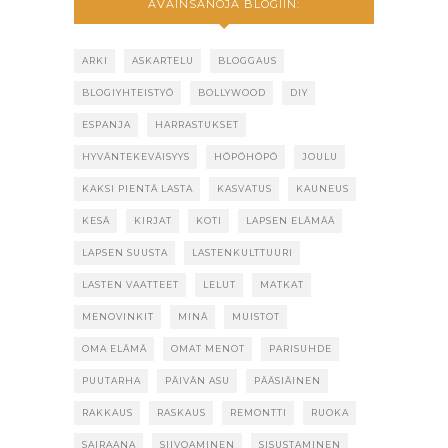
AVAINSANOJA BLOGIIN:
ARKI
ASKARTELU
BLOGGAUS
BLOGIYHTEISTYÖ
BOLLYWOOD
DIY
ESPANJA
HARRASTUKSET
HYVÄNTEKEVÄISYYS
HÖPÖHÖPÖ
JOULU
KAKSI PIENTÄ LASTA
KASVATUS
KAUNEUS
KESÄ
KIRJAT
KOTI
LAPSEN ELÄMÄÄ
LAPSEN SUUSTA
LASTENKULTTUURI
LASTEN VAATTEET
LELUT
MATKAT
MENOVINKIT
MINÄ
MUISTOT
OMA ELÄMÄ
OMAT MENOT
PARISUHDE
PUUTARHA
PÄIVÄN ASU
PÄÄSIÄINEN
RAKKAUS
RASKAUS
REMONTTI
RUOKA
SAIRAANA
SIIVOAMINEN
SISUSTAMINEN