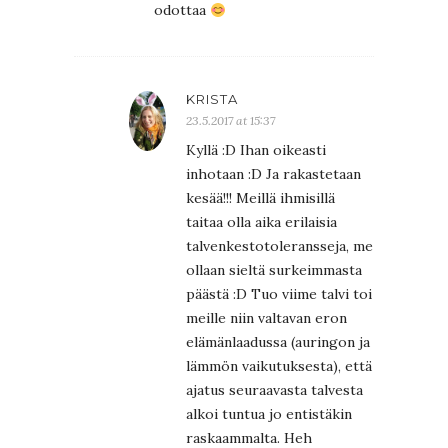
odottaa
KRISTA
23.5.2017 at 15:37
Kyllä :D Ihan oikeasti
inhotaan :D Ja rakastetaan
kesää!!! Meillä ihmisillä
taitaa olla aika erilaisia
talvenkestotoleransseja, me
ollaan sieltä surkeimmasta
päästä :D Tuo viime talvi toi
meille niin valtavan eron
elämänlaadussa (auringon ja
lämmön vaikutuksesta), että
ajatus seuraavasta talvesta
alkoi tuntua jo entistäkin
raskaammalta. Heh