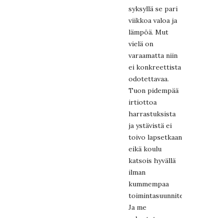
syksyllä se pari
viikkoa valoa ja
lämpöä. Mut
vielä on
varaamatta niin
ei konkreettista
odotettavaa.
Tuon pidempää
irtiottoa
harrastuksista
ja ystävistä ei
toivo lapsetkaan
eikä koulu
katsois hyvällä
ilman
kummempaa
toimintasuunnitelmaa.
Ja me