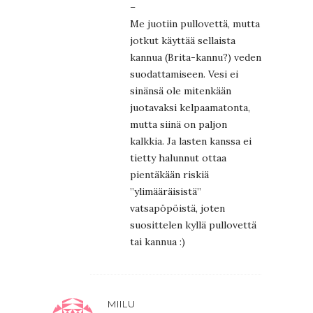
–
Me juotiin pullovettä, mutta
jotkut käyttää sellaista
kannua (Brita-kannu?) veden
suodattamiseen. Vesi ei
sinänsä ole mitenkään
juotavaksi kelpaamatonta,
mutta siinä on paljon
kalkkia. Ja lasten kanssa ei
tietty halunnut ottaa
pientäkään riskiä
”ylimääräisistä”
vatsapöpöistä, joten
suosittelen kyllä pullovettä
tai kannua :)
MIILU