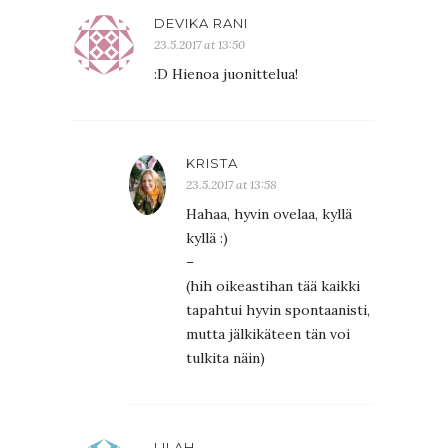
DEVIKA RANI
23.5.2017 at 13:50
:D Hienoa juonittelua!
KRISTA
23.5.2017 at 13:58
Hahaa, hyvin ovelaa, kyllä
kyllä :)
–
(hih oikeastihan tää kaikki
tapahtui hyvin spontaanisti,
mutta jälkikäteen tän voi
tulkita näin)
LILAH