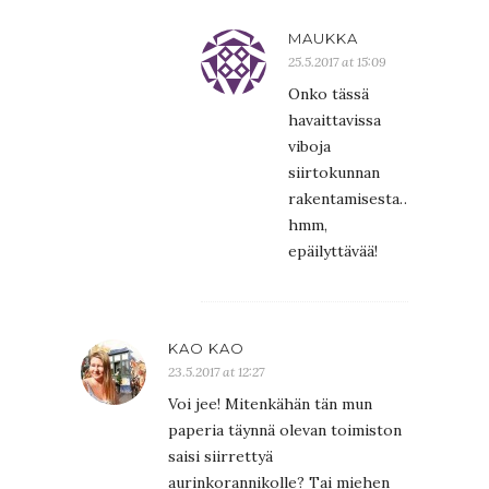
MAUKKA
25.5.2017 at 15:09
Onko tässä
havaittavissa
viboja
siirtokunnan
rakentamisesta…
hmm,
epäilyttävää!
KAO KAO
23.5.2017 at 12:27
Voi jee! Mitenkähän tän mun
paperia täynnä olevan toimiston
saisi siirrettyä
aurinkorannikolle? Tai miehen