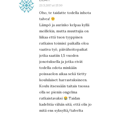
23.5.2017 at 15:30
Oho, te taidatte todella inhota
talvea!
Lämpö ja aurinko kelpaa kyllä
meillekin, mutta muuttujia on
liikaa että tuon tyyppinen
ratkaisu toimisi: paikalla oloa
vaativa työ, päivähoitopaikat
jotka saatiin 1,5 vuoden
jonotuksella ja jotka eivät
todella odota minkään
poissaolon aikaa sekä tietty
koululaiset harrastuksineen.
Koulu itsessään taitais tuossa
olla se pienin ongelma
ratkaistavaksi
Taidan
kadehtia vähän sitä, että olis jo
mitä ens syksyltä/talvelta