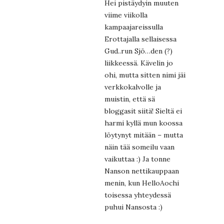
Hei pistäydyin muuten
viime viikolla
kampaajareissulla
Erottajalla sellaisessa
Gud..run Sjö…den (?)
liikkeessä. Kävelin jo
ohi, mutta sitten nimi jäi
verkkokalvolle ja
muistin, että sä
bloggasit siitä! Sieltä ei
harmi kyllä mun koossa
löytynyt mitään – mutta
näin tää someilu vaan
vaikuttaa :) Ja tonne
Nanson nettikauppaan
menin, kun HelloAochi
toisessa yhteydessä
puhui Nansosta :)