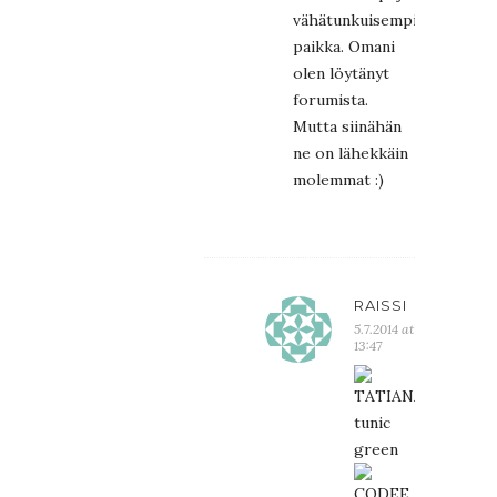
vähätunkuisempi
paikka. Omani
olen löytänyt
forumista.
Mutta siinähän
ne on lähekkäin
molemmat :)
RAISSI
5.7.2014 at
13:47