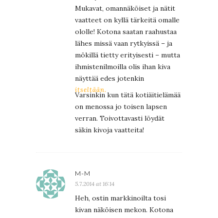
Mukavat, omannäköiset ja nätit
vaatteet on kyllä tärkeitä omalle
ololle! Kotona saatan raahustaa
lähes missä vaan rytkyissä – ja
mökillä tietty erityisesti – mutta
ihmistenilmoilla olis ihan kiva
näyttää edes jotenkin
itseltään.
Varsinkin kun tätä kotiäitielämää
on menossa jo toisen lapsen
verran. Toivottavasti löydät
säkin kivoja vaatteita!
M-M
5.7.2014 at 16:14
Heh, ostin markkinoilta tosi
kivan näköisen mekon. Kotona