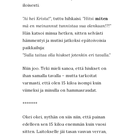
iloisesti.
”Ai hei Krista!”,
tuttu hihkaisi.
”Hitsi
miten
mä en meinannut tunnistaa sua olenkaan!?!”
Hän katsoi minua hetken, sitten selvästi
hämmentyi ja mutisi jatkoksi epätoivoisia
paikkailuja:
”Sulla taitaa olla hiukset jotenkin eri tavalla.”
Niin joo. Teki mieli sanoa, että hiukset on
ihan samalla tavalla – mutta tarkoitat
varmasti, että olen 15 kiloa isompi kuin
viimeksi ja minulla on hammasraudat.
*******
Okei okei, nythän on siis niin, että painan
edelleen sen 15 kiloa enemmän kuin vuosi
sitten. Laitokselle jäi tasan vauvan verran,