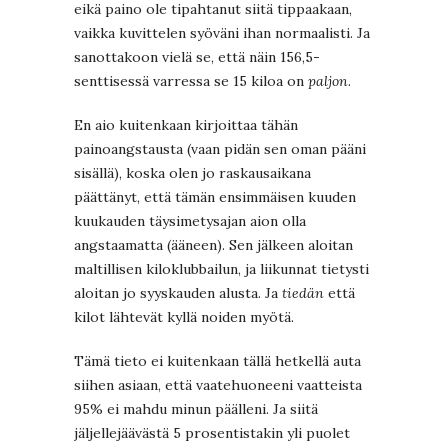
eikä paino ole tipahtanut siitä tippaakaan,
vaikka kuvittelen syöväni ihan normaalisti. Ja
sanottakoon vielä se, että näin 156,5-
senttisessä varressa se 15 kiloa on
paljon
.
En aio kuitenkaan kirjoittaa tähän
painoangstausta (vaan pidän sen oman pääni
sisällä), koska olen jo raskausaikana
päättänyt, että tämän ensimmäisen kuuden
kuukauden täysimetysajan aion olla
angstaamatta (ääneen). Sen jälkeen aloitan
maltillisen kiloklubbailun, ja liikunnat tietysti
aloitan jo syyskauden alusta. Ja
tiedän
että
kilot lähtevät kyllä noiden myötä.
Tämä tieto ei kuitenkaan tällä hetkellä auta
siihen asiaan, että vaatehuoneeni vaatteista
95% ei mahdu minun päälleni. Ja siitä
jäljellejäävästä 5 prosentistakin yli puolet