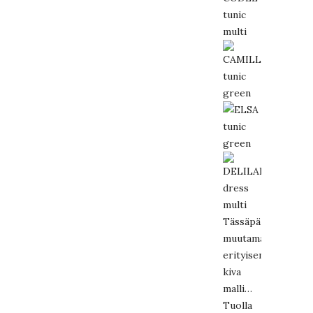
Tässäpä
muutama
erityisen
kiva
malli…
Tuolla