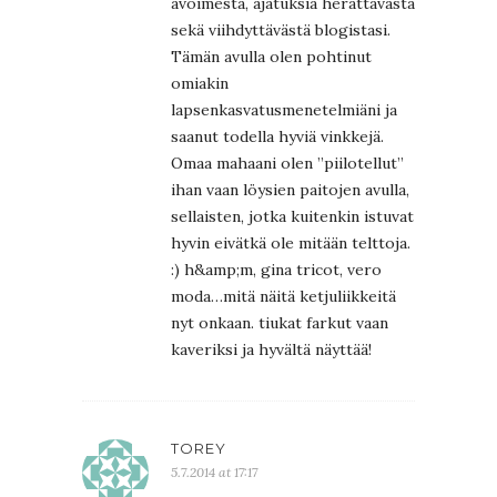
avoimesta, ajatuksia herättävästä
sekä viihdyttävästä blogistasi.
Tämän avulla olen pohtinut
omiakin
lapsenkasvatusmenetelmiäni ja
saanut todella hyviä vinkkejä.
Omaa mahaani olen ”piilotellut”
ihan vaan löysien paitojen avulla,
sellaisten, jotka kuitenkin istuvat
hyvin eivätkä ole mitään telttoja.
:) h&amp;m, gina tricot, vero
moda…mitä näitä ketjuliikkeitä
nyt onkaan. tiukat farkut vaan
kaveriksi ja hyvältä näyttää!
TOREY
5.7.2014 at 17:17