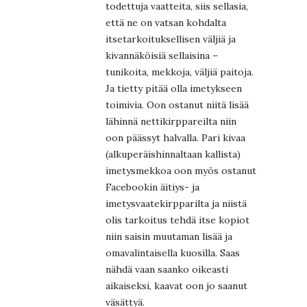
todettuja vaatteita, siis sellasia,
että ne on vatsan kohdalta
itsetarkoituksellisen väljiä ja
kivannäköisiä sellaisina –
tunikoita, mekkoja, väljiä paitoja.
Ja tietty pitää olla imetykseen
toimivia. Oon ostanut niitä lisää
lähinnä nettikirppareilta niin
oon päässyt halvalla. Pari kivaa
(alkuperäishinnaltaan kallista)
imetysmekkoa oon myös ostanut
Facebookin äitiys- ja
imetysvaatekirpparilta ja niistä
olis tarkoitus tehdä itse kopiot
niin saisin muutaman lisää ja
omavalintaisella kuosilla. Saas
nähdä vaan saanko oikeasti
aikaiseksi, kaavat oon jo saanut
väsättyä.