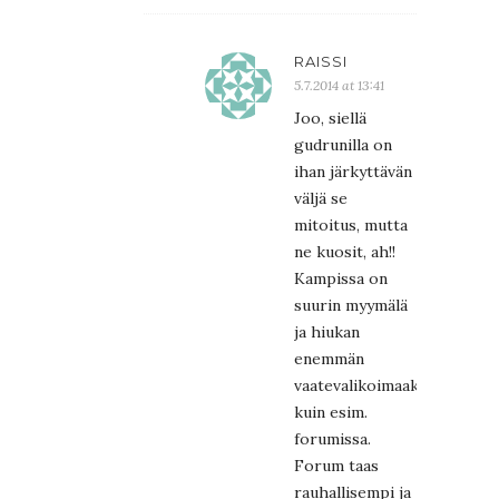
RAISSI
5.7.2014 at 13:41
Joo, siellä
gudrunilla on
ihan järkyttävän
väljä se
mitoitus, mutta
ne kuosit, ah!!
Kampissa on
suurin myymälä
ja hiukan
enemmän
vaatevalikoimaakin
kuin esim.
forumissa.
Forum taas
rauhallisempi ja