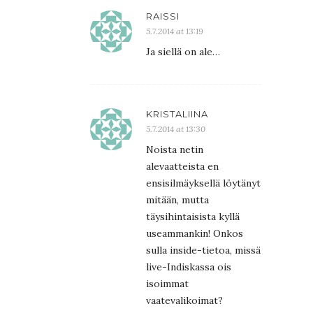
RAISSI
5.7.2014 at 13:19
Ja siellä on ale…
KRISTALIINA
5.7.2014 at 13:30
Noista netin
alevaatteista en
ensisilmäyksellä löytänyt
mitään, mutta
täysihintaisista kyllä
useammankin! Onkos
sulla inside-tietoa, missä
live-Indiskassa ois
isoimmat
vaatevalikoimat?