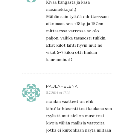
Kivaa kangasta ja kasa
maximekkoja! ;)
Mähän sain tyttöä odottaessani
aikoinaan sen +18kg ja 157cm
mittasessa varressa se olo
paljon, vaikka tasasesti tulikin.
Ekat kilot lähti hyvin mut ne
vikat 5-7 kiloa otti hiukan
kauemmin. :D
PAULAHELENA
5.7.2014 at 17:22
monkin vaatteet on ehk
lähtökohtasesti tosi kaukana sun
tyylistä mut siel on must tosi
kivoja väljän mallisia vaatteita,
jotka ei kuitenkaan näytä miltään