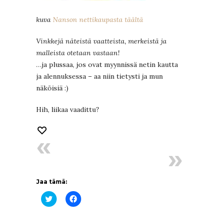
kuva
Nanson nettikaupasta täältä
Vinkkejä näteistä vaatteista, merkeistä ja
malleista otetaan vastaan!
…ja plussaa, jos ovat myynnissä netin kautta
ja alennuksessa – aa niin tietysti ja mun
näköisiä :)
Hih, liikaa vaadittu?
Jaa tämä:
Jaa
Jaa
Twitterissä(Avautuu
Facebookissa(Avautuu
uudessa
uudessa
ikkunassa)
ikkunassa)