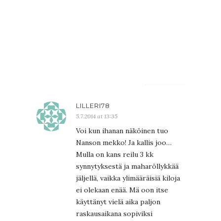
ehkä
tänään,
jos
vaan
ehdin
:)
LILLERI78
5.7.2014 at 13:35
Voi kun ihanan näköinen tuo
Nanson mekko! Ja kallis joo…
Mulla on kans reilu 3 kk
synnytyksestä ja maharöllykkää
jäljellä, vaikka ylimääräisiä kiloja
ei olekaan enää. Mä oon itse
käyttänyt vielä aika paljon
raskausaikana sopiviksi