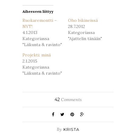
Aiheeseen liittyy
Ruokaremontti –
Oho bikineissä
NYT!
28.7.2012
4.1.2013
Kategoriassa
Kategoriassa
"Ajattelin tänään"
"Liikunta & ravinto"
Projekti: minä
2.1.2015
Kategoriassa
"Liikunta & ravinto"
42
Comments
By
KRISTA