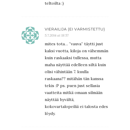
teltoilta :)
VIERAILIJA (EI VARMISTETTU)
5.7.2014 at 18:57
mites tota… ”vauva” täytti just
kaksi vuotta, kiloja on vähemmän
kuin raskaaksi tullessa, mutta
maha näyttää edelleen siltä kuin
olisi vähintään 7. kuulla
raskaana?? mitähän tän kanssa
tekis :P ps. puen just sellasia
vaatteita mitkä omaan silmään
näyttää hyvältä,
kokovartalopeiliä ei talosta edes
löydy.