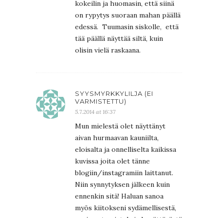
kokeilin ja huomasin, että siinä
on rypytys suoraan mahan päällä
edessä. Tuumasin siskolle, että
tää päällä näyttää siltä, kuin
olisin vielä raskaana.
SYYSMYRKKYLILJA (EI
VARMISTETTU)
5.7.2014 at 16:37
Mun mielestä olet näyttänyt
aivan hurmaavan kauniilta,
eloisalta ja onnelliselta kaikissa
kuvissa joita olet tänne
blogiin/instagramiin laittanut.
Niin synnytyksen jälkeen kuin
ennenkin sitä! Haluan sanoa
myös kiitokseni sydämellisestä,