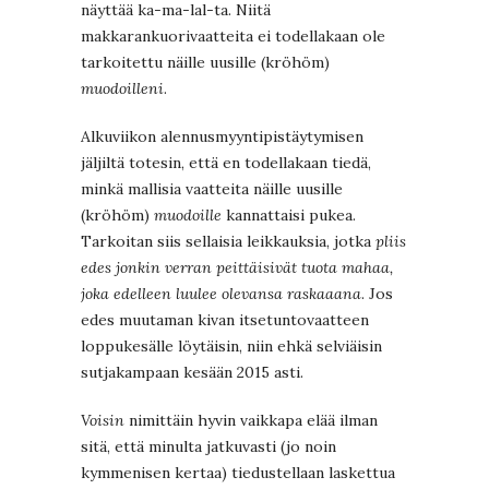
näyttää ka-ma-lal-ta. Niitä
makkarankuorivaatteita ei todellakaan ole
tarkoitettu näille uusille (kröhöm)
muodoilleni
.
Alkuviikon alennusmyyntipistäytymisen
jäljiltä totesin, että en todellakaan tiedä,
minkä mallisia vaatteita näille uusille
(kröhöm)
muodoille
kannattaisi pukea.
Tarkoitan siis sellaisia leikkauksia, jotka
pliis
edes jonkin verran peittäisivät tuota mahaa,
joka edelleen luulee olevansa raskaaana
. Jos
edes muutaman kivan itsetuntovaatteen
loppukesälle löytäisin, niin ehkä selviäisin
sutjakampaan kesään 2015 asti.
Voisin
nimittäin hyvin vaikkapa elää ilman
sitä, että minulta jatkuvasti (jo noin
kymmenisen kertaa) tiedustellaan laskettua