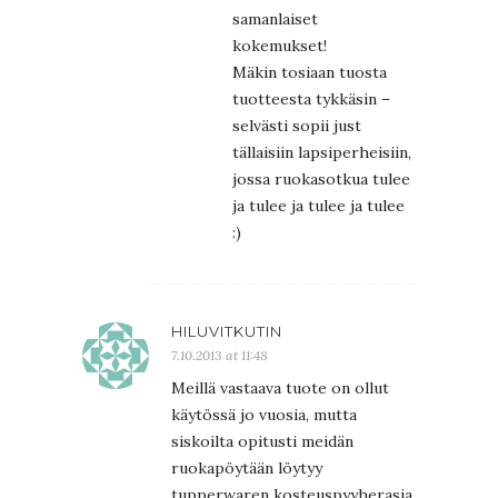
samanlaiset
kokemukset!
Mäkin tosiaan tuosta
tuotteesta tykkäsin –
selvästi sopii just
tällaisiin lapsiperheisiin,
jossa ruokasotkua tulee
ja tulee ja tulee ja tulee
:)
HILUVITKUTIN
7.10.2013 at 11:48
Meillä vastaava tuote on ollut
käytössä jo vuosia, mutta
siskoilta opitusti meidän
ruokapöytään löytyy
tupperwaren kosteuspyyherasia