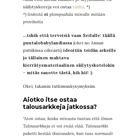
säilytyskoreja voi ostaa
täältä
. *)
*) linkistä
ei
plompsahda minulle mitään
provikoita
…tshih että terveisiä vaan Serlalle: täällä
puutalobabylandiassa
(okei no Annan
putiikissa oikeasti)
ideoitiin teidän arkeille
jo tällainen mahtava
kierrätysmateriaalinen säilytyskotelokin
– mitäs sanotte tästä, hih hii! :)
Okei, takaisin tutkimuskysymyksiin:
Aiotko itse ostaa
talousarkkeja jatkossa?
”Aion ostaa, koska minusta tuntuu että ilman
Talousarkkeja ei voi enää elää. Talousarkki
paketti kestää ikuisuuden, kun taas normaali