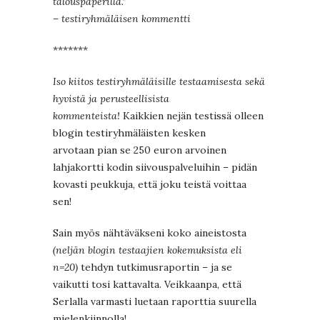
talouspaperilla.”
– testiryhmäläisen kommentti
*******
Iso kiitos testiryhmäläisille testaamisesta sekä
hyvistä ja perusteellisista
kommenteista!
Kaikkien nejän testissä olleen
blogin testiryhmäläisten kesken
arvotaan pian se 250 euron arvoinen
lahjakortti kodin siivouspalveluihin – pidän
kovasti peukkuja, että joku teistä voittaa
sen!
Sain myös nähtäväkseni koko aineistosta
(neljän blogin testaajien kokemuksista eli
n=20)
tehdyn tutkimusraportin – ja se
vaikutti tosi kattavalta. Veikkaanpa, että
Serlalla varmasti luetaan raporttia suurella
mielenkiinnolla!