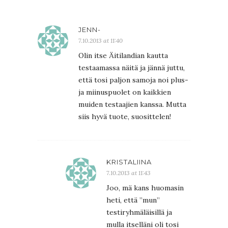
JENN-
7.10.2013 at 11:40
Olin itse Äitilandian kautta
testaamassa näitä ja jännä juttu,
että tosi paljon samoja noi plus-
ja miinuspuolet on kaikkien
muiden testaajien kanssa. Mutta
siis hyvä tuote, suosittelen!
KRISTALIINA
7.10.2013 at 11:43
Joo, mä kans huomasin
heti, että ”mun”
testiryhmäläisillä ja
mulla itselläni oli tosi