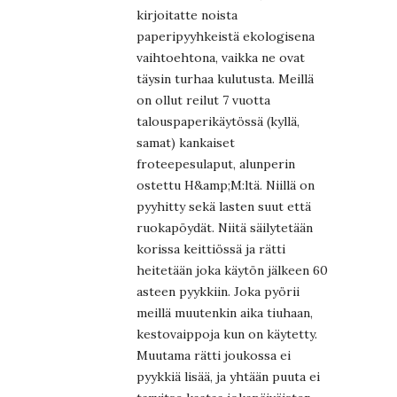
kirjoitatte noista
paperipyyhkeistä ekologisena
vaihtoehtona, vaikka ne ovat
täysin turhaa kulutusta. Meillä
on ollut reilut 7 vuotta
talouspaperikäytössä (kyllä,
samat) kankaiset
froteepesulaput, alunperin
ostettu H&amp;M:ltä. Niillä on
pyyhitty sekä lasten suut että
ruokapöydät. Niitä säilytetään
korissa keittiössä ja rätti
heitetään joka käytön jälkeen 60
asteen pyykkiin. Joka pyörii
meillä muutenkin aika tiuhaan,
kestovaippoja kun on käytetty.
Muutama rätti joukossa ei
pyykkiä lisää, ja yhtään puuta ei