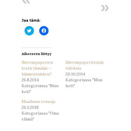
Jaa tämä:
Jaa
Jaa
Twitterissä(Avautuu
Facebookissa(Avautuu
uudessa
uudessa
ikkunassa)
ikkunassa)
Aiheeseen liittyy
Siivouspaperien
Siivouspaperitestin
testiryhmään –
tuloksia
kiinnostaiskos?
20.10.2014
26.8.2014
Kategoriassa "Muu
Kategoriassa "Muu
koti"
koti"
Maailman vessoja
26.3.2018
Kategoriassa "Oma
elämä"