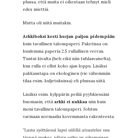
plussa, että muita ei oikestaan tehnyt mieli
edes miettiä.
Mutta oli niitä muitakin.
Arkkiboksi kesti hurjan paljon pidempään
kuin tavallinen talouspaperi. Paketissa on
kuulemma paperia 2,5 rullallisen verran.
Tuntui kivalta (heh eikä niin tuhlaavaiselta),
kun rulla ei ollut koko ajan loppu. Lisäksi
pakkaustapa on ekologinen (vie vähemmän
tilaa esim. kuljetuksissa) eli plussaa siitä.
Lisäksi esim. kylppärin peiliä pyyhkiessäni
huomasin, että
arkki ei nukkaa
niin kuin
moni tavallinen talouspaperi. Johtuu
varmaan normaalia kovemmasta rakenteesta.
”Lasta syöttäessä lapsi välillä aivastelee suu
täynnä ruokaa, jolloin sotku on aikamoinen.