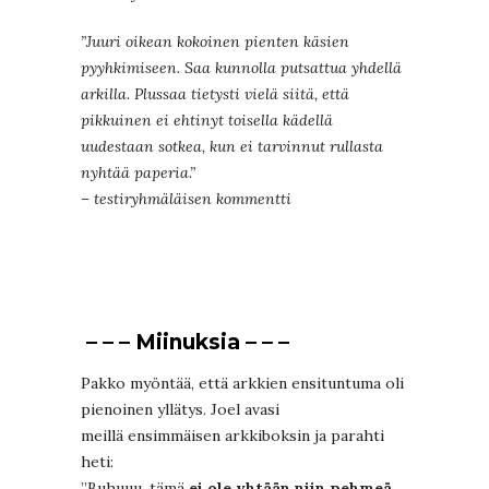
”Juuri oikean kokoinen pienten käsien
pyyhkimiseen. Saa kunnolla putsattua yhdellä
arkilla. Plussaa tietysti vielä siitä, että
pikkuinen ei ehtinyt toisella kädellä
uudestaan sotkea, kun ei tarvinnut rullasta
nyhtää paperia.”
– testiryhmäläisen kommentti
– – – Miinuksia – – –
Pakko myöntää, että arkkien ensituntuma oli
pienoinen yllätys. Joel avasi
meillä ensimmäisen arkkiboksin ja parahti
heti:
”Buhuuu, tämä
ei ole yhtään niin pehmeä