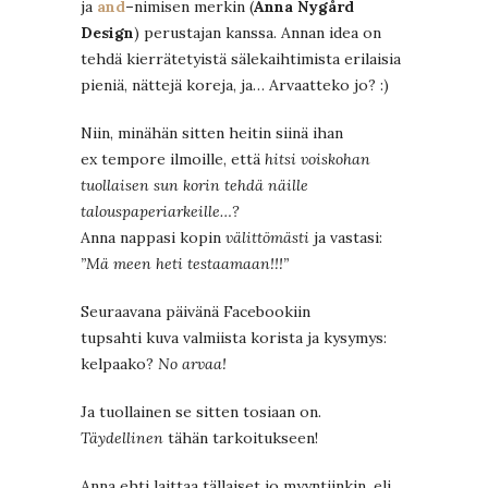
ja
and
–
nimisen merkin (
Anna Nygård
Design
) perustajan kanssa. Annan idea on
tehdä kierrätetyistä sälekaihtimista erilaisia
pieniä, nättejä koreja, ja… Arvaatteko jo? :)
Niin, minähän sitten heitin siinä ihan
ex tempore ilmoille, että
hitsi voiskohan
tuollaisen sun korin tehdä näille
talouspaperiarkeille…?
Anna nappasi kopin
välittömästi
ja vastasi:
”Mä meen heti testaamaan!!!”
Seuraavana päivänä Facebookiin
tupsahti kuva valmiista korista ja kysymys:
kelpaako?
No arvaa!
Ja tuollainen se sitten tosiaan on.
Täydellinen
tähän tarkoitukseen!
Anna ehti laittaa tällaiset jo myyntiinkin, eli