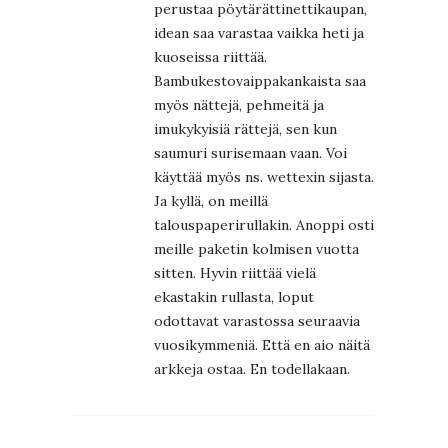
perustaa pöytärättinettikaupan,
idean saa varastaa vaikka heti ja
kuoseissa riittää.
Bambukestovaippakankaista saa
myös nättejä, pehmeitä ja
imukykyisiä rättejä, sen kun
saumuri surisemaan vaan. Voi
käyttää myös ns. wettexin sijasta.
Ja kyllä, on meillä
talouspaperirullakin. Anoppi osti
meille paketin kolmisen vuotta
sitten. Hyvin riittää vielä
ekastakin rullasta, loput
odottavat varastossa seuraavia
vuosikymmeniä. Että en aio näitä
arkkeja ostaa. En todellakaan.