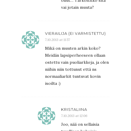
ollut… Tarkoititko sitä
vai jotain muuta?
VIERAILIJA (EI VARMISTETTU)
7.10.2013 at 11:57
Mikä on muuten arkin koko?
Meidän lapsiperheeseen ollaan
ostettu vain puoliarkkeja, ja olen
niihin niin tottunut että ns
normaaliarkit tuntuvat kovin
isoilta :)
KRISTALIINA
7.10.2013 at 12:06
Joo, nää on sellaisia