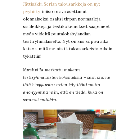
Jättisäkki Serlan talousarkkeja on nyt
pyyhitty
, iiiiiso orava asettunut
olennaiseksi osaksi tirpan normaaleja
sisäleikkejä ja testikokemukset saapuneet
myös viideltä puutalobabylandian
testiryhmäläiseltä. Nyt on siis sopiva aika
katsoa, mitä me niistä talousarkeista oikein
tykättiin!
Kursiivilla merkattu mukaan
testiryhmäläisten kokemuksia – sain siis ne
tätä bloggausta varten käyttööni mutta
anonyymina niin, että en tiedä, kuka on
sanonut mitäkin.