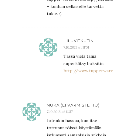
– kunhan sellaiselle tarvetta
tulee. :)
HILUVITKUTIN
7.10.2013 at 11:51
Tässä vielä tämä
superkätsy boksitin:
http://www.tupperware.fi/tuotte
NUKA (EI VARMISTETTU)
7.10.2013 at 11:57
Jotenkin hassua, kun itse
tottunut töissä käyttämään
jatkuvasti samanlaisia arkkeja,