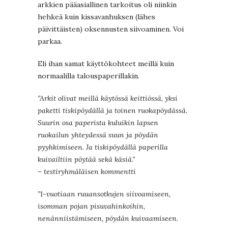
arkkien pääasiallinen tarkoitus oli niinkin
hehkeä kuin kissavanhuksen (lähes
päivittäisten) oksennusten siivoaminen. Voi
parkaa.
Eli ihan samat käyttökohteet meillä kuin
normaalilla talouspaperillakin.
”Arkit olivat meillä käytössä keittiössä, yksi
paketti tiskipöydällä ja toinen ruokapöydässä.
Suurin osa paperista kuluikin lapsen
ruokailun yhteydessä suun ja pöydän
pyyhkimiseen. Ja tiskipöydällä paperilla
kuivailtiin pöytää sekä käsiä.”
– testiryhmäläisen kommentti
”1-vuotiaan ruuansotkujen siivoamiseen,
isomman pojan pisuvahinkoihin,
nenänniistämiseen, pöydän kuivaamiseen.