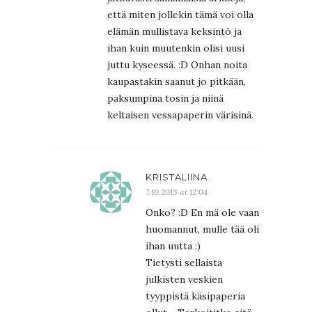
että miten jollekin tämä voi olla
elämän mullistava keksintö ja
ihan kuin muutenkin olisi uusi
juttu kyseessä. :D Onhan noita
kaupastakin saanut jo pitkään,
paksumpina tosin ja niinä
keltaisen vessapaperin värisinä.
KRISTALIINA
7.10.2013 at 12:04
Onko? :D En mä ole vaan
huomannut, mulle tää oli
ihan uutta :)
Tietysti sellaista
julkisten veskien
tyyppistä käsipaperia