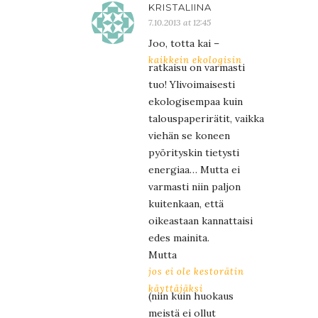
KRISTALIINA
7.10.2013 at 12:45
Joo, totta kai –
kaikkein ekologisin
ratkaisu on varmasti
tuo! Ylivoimaisesti
ekologisempaa kuin
talouspaperirätit, vaikka
viehän se koneen
pyörityskin tietysti
energiaa… Mutta ei
varmasti niin paljon
kuitenkaan, että
oikeastaan kannattaisi
edes mainita.
Mutta
jos ei ole kestorätin
käyttäjäksi
(niin kuin huokaus
meistä ei ollut