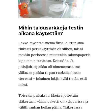
Mihin talousarkkeja testin
aikana käytettiin?
Pakko myöntää: meillä fiksauduttiin aika
tiukasti peruskäyttöön eli siihen, missä
meidän perheessä muutenkin talouspaperia
kipeimmin tarvitaan. Keittiöön. Ja
pääsijoituspaikka oli nimenomaan tuo
yläkuvan paikka tirpan ruokailualustan
vieressä – jokainen lukija kyllä tietää, että
miksi.
Toiseksi paikaksi arkkeja sijoitettiin
yläkertaan: välillä paketti oli kylppärissä ja
välillä vanhan hellan päällä. Yläkerrassa