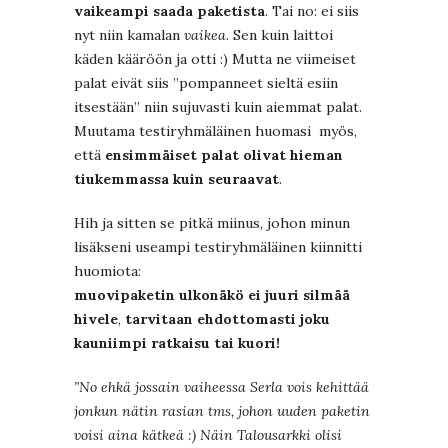
vaikeampi saada paketista
. Tai no: ei siis
nyt niin kamalan
vaikea
. Sen kuin laittoi
käden kääröön ja otti :) Mutta ne viimeiset
palat eivät siis ”pompanneet sieltä esiin
itsestään” niin sujuvasti kuin aiemmat palat.
Muutama testiryhmäläinen huomasi myös,
että
ensimmäiset palat olivat hieman
tiukemmassa kuin seuraavat
.
Hih ja sitten se pitkä miinus, johon minun
lisäkseni useampi testiryhmäläinen kiinnitti
huomiota:
muovipaketin ulkonäkö ei juuri silmää
hivele
,
tarvitaan ehdottomasti joku
kauniimpi ratkaisu tai kuori!
”No ehkä jossain vaiheessa Serla vois kehittää
jonkun nätin rasian tms, johon uuden paketin
voisi aina kätkeä :) Näin Talousarkki olisi