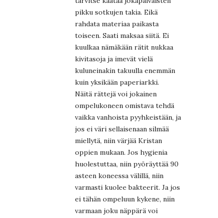
tarvitse kaataa jokapäiväisten
pikku sotkujen takia. Eikä
rahdata materiaa paikasta
toiseen. Saati maksaa siitä. Ei
kuulkaa nämäkään rätit nukkaa
kivitasoja ja imevät vielä
kuluneinakin takuulla enemmän
kuin yksikään paperiarkki.
Näitä rättejä voi jokainen
ompelukoneen omistava tehdä
vaikka vanhoista pyyhkeistään, ja
jos ei väri sellaisenaan silmää
miellytä, niin värjää Kristan
oppien mukaan. Jos hygienia
huolestuttaa, niin pyöräyttää 90
asteen koneessa välillä, niin
varmasti kuolee bakteerit. Ja jos
ei tähän ompeluun kykene, niin
varmaan joku näppärä voi