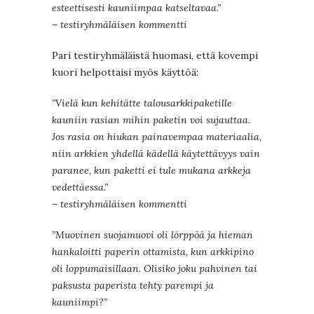
esteettisesti kauniimpaa katseltavaa.”
– testiryhmäläisen kommentti
Pari testiryhmäläistä huomasi, että kovempi
kuori helpottaisi myös käyttöä:
”Vielä kun kehitätte talousarkkipaketille
kauniin rasian mihin paketin voi sujauttaa.
Jos rasia on hiukan painavempaa materiaalia,
niin arkkien yhdellä kädellä käytettävyys vain
paranee, kun paketti ei tule mukana arkkeja
vedettäessa.”
– testiryhmäläisen kommentti
”Muovinen suojamuovi oli lörppöä ja hieman
hankaloitti paperin ottamista, kun arkkipino
oli loppumaisillaan. Olisiko joku pahvinen tai
paksusta paperista tehty parempi ja
kauniimpi?”