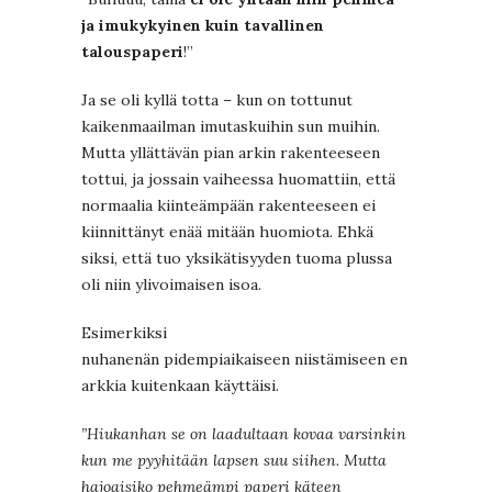
ja imukykyinen kuin tavallinen
talouspaperi
!”
Ja se oli kyllä totta – kun on tottunut
kaikenmaailman imutaskuihin sun muihin.
Mutta yllättävän pian arkin rakenteeseen
tottui, ja jossain vaiheessa huomattiin, että
normaalia kiinteämpään rakenteeseen ei
kiinnittänyt enää mitään huomiota. Ehkä
siksi, että tuo yksikätisyyden tuoma plussa
oli niin ylivoimaisen isoa.
Esimerkiksi
nuhanenän pidempiaikaiseen niistämiseen en
arkkia kuitenkaan käyttäisi.
”Hiukanhan se on laadultaan kovaa varsinkin
kun me pyyhitään lapsen suu siihen. Mutta
hajoaisiko pehmeämpi paperi käteen