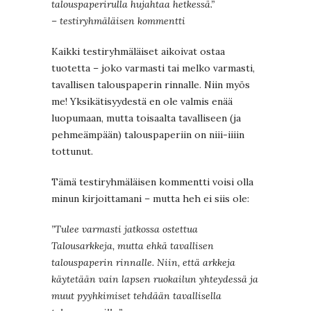
talouspaperirulla hujahtaa hetkessä.”
– testiryhmäläisen kommentti
Kaikki testiryhmäläiset aikoivat ostaa
tuotetta – joko varmasti tai melko varmasti,
tavallisen talouspaperin rinnalle. Niin myös
me! Yksikätisyydestä en ole valmis enää
luopumaan, mutta toisaalta tavalliseen (ja
pehmeämpään) talouspaperiin on niii-iiiin
tottunut.
Tämä testiryhmäläisen kommentti voisi olla
minun kirjoittamani – mutta heh ei siis ole:
”Tulee varmasti jatkossa ostettua
Talousarkkeja, mutta ehkä tavallisen
talouspaperin rinnalle. Niin, että arkkeja
käytetään vain lapsen ruokailun yhteydessä ja
muut pyyhkimiset tehdään tavallisella