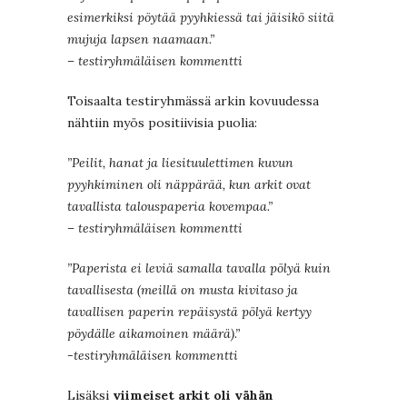
esimerkiksi pöytää pyyhkiessä tai jäisikö siitä
mujuja lapsen naamaan.”
– testiryhmäläisen kommentti
Toisaalta testiryhmässä arkin kovuudessa
nähtiin myös positiivisia puolia:
”Peilit, hanat ja liesituulettimen kuvun
pyyhkiminen oli näppärää, kun arkit ovat
tavallista talouspaperia kovempaa.”
– testiryhmäläisen kommentti
”Paperista ei leviä samalla tavalla pölyä kuin
tavallisesta (meillä on musta kivitaso ja
tavallisen paperin repäisystä pölyä kertyy
pöydälle aikamoinen määrä).”
-testiryhmäläisen kommentti
Lisäksi
viimeiset arkit oli vähän