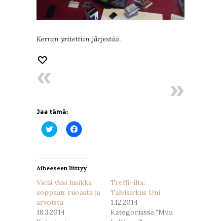
Kerran yritettiin järjestää.
Jaa tämä:
Jaa
Jaa
Twitterissä(Avautuu
Facebookissa(Avautuu
uudessa
uudessa
ikkunassa)
ikkunassa)
Aiheeseen liittyy
Vielä yksi lusikka
Treffi-ilta:
soppaan: ruoasta ja
Talvisirkus Uni
arvoista
1.12.2014
18.3.2014
Kategoriassa "Muu