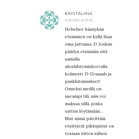
KRISTALIINA
8.10.2013 at 11:36
Hehehee kännykän
etsiminen on kyllä ihan
oma juttunsa :D Joskus
päädyn etsimään sitä
samalla
uloslähtemiskerralla
kolmesti :D Graaaah ja
pankkitunnukset!
Onneksi meillä on
useampi tili, niin voi
maksaa sillä, jonka
sattuu löytämään…
Mut nämä päivittäin
etsittävät pikkujutut on
tosiaan sitten siihen