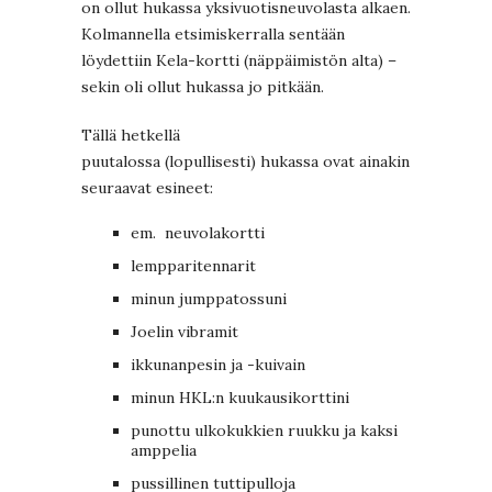
on ollut hukassa yksivuotisneuvolasta alkaen.
Kolmannella etsimiskerralla sentään
löydettiin Kela-kortti (näppäimistön alta) –
sekin oli ollut hukassa jo pitkään.
Tällä hetkellä
puutalossa (lopullisesti)
hukassa ovat ainakin
seuraavat esineet:
em. neuvolakortti
lempparitennarit
minun jumppatossuni
Joelin vibramit
ikkunanpesin ja -kuivain
minun HKL:n kuukausikorttini
punottu ulkokukkien ruukku ja kaksi
amppelia
pussillinen tuttipulloja