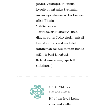
joiden viikkojen kuluttua
kyselivät satunko tietämään
missä nyssäkässä se tai tää asia
olisi. Tiesin.
Tähän on syy:
Tarkkaavaisuushäiriö, ihan
diagnosoitu. Joko tiedän missä
kamat on tai en ikinä lähde
mihinkään tai tee mitään koska
pääni irtosi ja katosi.
Selviytymiskeino, opeteltu
sellainen :)
KRISTALIINA
8.10.2013 at 16:49
Hih ihan hyvä keino,
voisi niitä olla