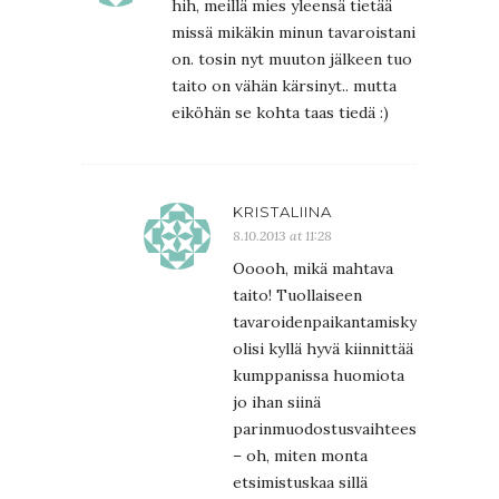
hih, meillä mies yleensä tietää
missä mikäkin minun tavaroistani
on. tosin nyt muuton jälkeen tuo
taito on vähän kärsinyt.. mutta
eiköhän se kohta taas tiedä :)
KRISTALIINA
8.10.2013 at 11:28
Ooooh, mikä mahtava
taito! Tuollaiseen
tavaroidenpaikantamiskykyyn
olisi kyllä hyvä kiinnittää
kumppanissa huomiota
jo ihan siinä
parinmuodostusvaihteessa
– oh, miten monta
etsimistuskaa sillä