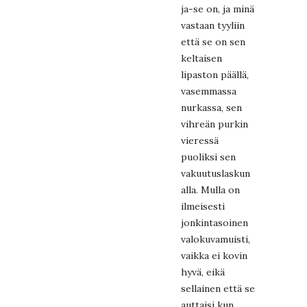
ja-se on, ja minä
vastaan tyyliin
että se on sen
keltaisen
lipaston päällä,
vasemmassa
nurkassa, sen
vihreän purkin
vieressä
puoliksi sen
vakuutuslaskun
alla. Mulla on
ilmeisesti
jonkintasoinen
valokuvamuisti,
vaikka ei kovin
hyvä, eikä
sellainen että se
auttaisi kun