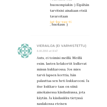
huonompiakin :) Eipähän
tarvitsisi ainakaan etsiä
tavaroitaan
jat-ku-vas-ti
, huokaus :)
VIERAILIJA (EI VARMISTETTU)
8.10.2013 at 11:47
Auts, ei toimisi meillä. Meillä
esim. lasten kelakortit kulkevat
minun kukkarossa. Jos mies
tarvii lapsen korttia, hän
palauttaa sen heti kukkarooni. Ja
itse kukkaro taas on siinä
ainokaisessa käsilaukussa, jota
käytän. Ja käsilaukku tietyssä
naulakossa eteisen