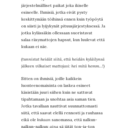
järjestelmälliset paikat joka ikiselle
esineelle. Ihmisiä, jotka eivät pysty
keskittymään töihinsä ennen kuin työpöytä
on siisti ja lyijykynät pituusjärjestyksessä. Ja
jotka kylässäkin ollessaan suoristavat
salaa räsymattojen hapsut, kun luulevat että
kukaan ei näe.
(tunnistat heidät siitä, että heidän kyläilynsä
jälkeen vilkaiset mattojasi: hei mitä hemm…!)
Sitten on ihmisiä, joille kaikkein
luonteenomaisinta on laskea esineet
käsistään juuri siihen kuin ne sattuvat
tipahtamaan ja unohtaa asia saman tien.
Jotka tavallaan nauttivat suunnattomasti
siitä, että saavat elellä rennosti ja rauhassa
eikä ole
kukaan
sanomassa, että nalkun-
nalkun-nalkun:
aina
sä jätät ton-ja-ton