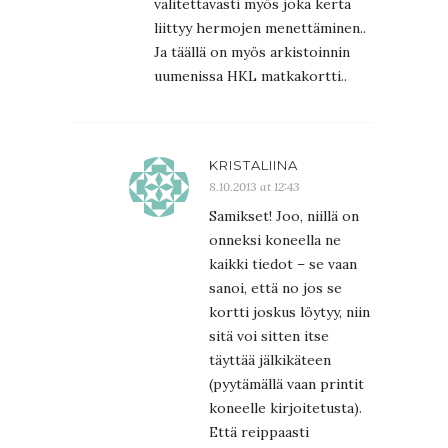
valitettavasti myös joka kerta
liittyy hermojen menettäminen..
Ja täällä on myös arkistoinnin
uumenissa HKL matkakortti..
KRISTALIINA
8.10.2013 at 12:43
Samikset! Joo, niillä on
onneksi koneella ne
kaikki tiedot – se vaan
sanoi, että no jos se
kortti joskus löytyy, niin
sitä voi sitten itse
täyttää jälkikäteen
(pyytämällä vaan printit
koneelle kirjoitetusta).
Että reippaasti