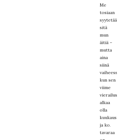
Me
tosiaan
syytetään
sitä
mun
äitiä –
mutta
aina
siinä
vaiheessa,
kun sen
viime
vierailusta
alkaa
olla
kuukausi
ja ko.
tavaraa