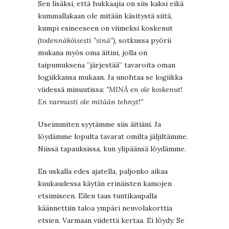
Sen lisäksi, että hukkaajia on siis kaksi eikä
kummallakaan ole mitään käsitystä siitä,
kumpi esineeseen on viimeksi koskenut
(todennäköisesti ”sinä”),
sotkussa pyörii
mukana myös oma äitini, jolla on
taipumuksena ”järjestää” tavaroita oman
logiikkansa mukaan. Ja unohtaa se logiikka
viidessä minuutissa:
”MINÄ en ole koskenut!
En varmasti ole mitään tehnyt!”
Useimmiten syytämme siis äitiäni. Ja
löydämme lopulta tavarat omilta jäljiltämme.
Niissä tapauksissa, kun ylipäänsä löydämme.
En uskalla edes ajatella, paljonko aikaa
kuukaudessa käytän erinäisten kamojen
etsimiseen. Eilen taas tuntikaupalla
käännettiin taloa ympäri neuvolakorttia
etsien. Varmaan viidettä kertaa. Ei löydy. Se