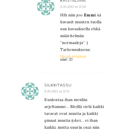
KRISTALIINA
8.10.2013 at 11:38
Hih niin joo
Emmi
sä
kuvasit muuten tuolla
sun kuvauksella ehkä
määritelmän
”normaaleja” :)
Tarkennuksena:
tässä asiassa
siis! :D
SILKKITASSU
8.10.2013 at 11:31
Kuulostaa ihan meidän
arjeltamme… Meillä vielä kaikki
tavarat ovat mustia ja kaikki
pinnat mustia (okei… ei ihan
kaikki, mutta suurin osa) niin