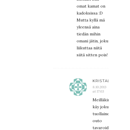
omat kamat on
kadoksissa :D
Mutta kyllä mä
yleensä aina
tiedän mihin
omani jätin, joku
liikuttaa niitä
siitä sitten pois!
KRISTALIINA
8.10.2013
at 17:03
Meilläkin
käy joku
tuollainen
outo
tavaroidenliikuttelij