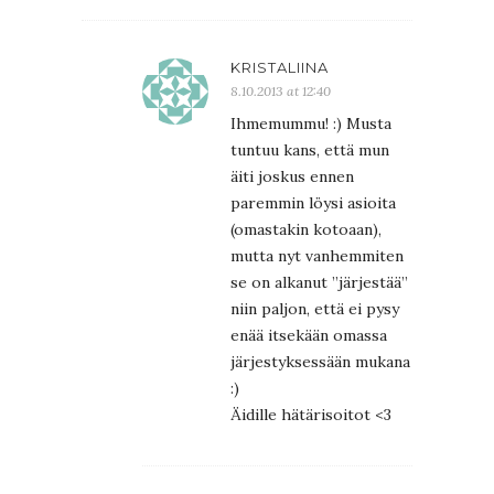
KRISTALIINA
8.10.2013 at 12:40
Ihmemummu! :) Musta
tuntuu kans, että mun
äiti joskus ennen
paremmin löysi asioita
(omastakin kotoaan),
mutta nyt vanhemmiten
se on alkanut ”järjestää”
niin paljon, että ei pysy
enää itsekään omassa
järjestyksessään mukana
:)
Äidille hätärisoitot <3