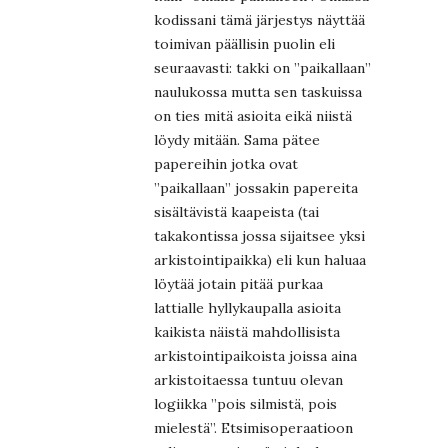
kodissani tämä järjestys näyttää
toimivan päällisin puolin eli
seuraavasti: takki on ”paikallaan”
naulukossa mutta sen taskuissa
on ties mitä asioita eikä niistä
löydy mitään. Sama pätee
papereihin jotka ovat
”paikallaan” jossakin papereita
sisältävistä kaapeista (tai
takakontissa jossa sijaitsee yksi
arkistointipaikka) eli kun haluaa
löytää jotain pitää purkaa
lattialle hyllykaupalla asioita
kaikista näistä mahdollisista
arkistointipaikoista joissa aina
arkistoitaessa tuntuu olevan
logiikka ”pois silmistä, pois
mielestä”. Etsimisoperaatioon