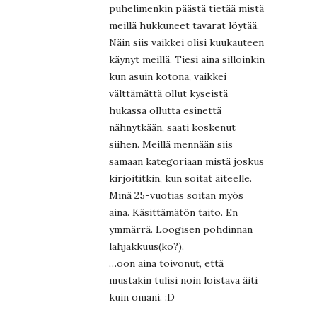
puhelimenkin päästä tietää mistä
meillä hukkuneet tavarat löytää.
Näin siis vaikkei olisi kuukauteen
käynyt meillä. Tiesi aina silloinkin
kun asuin kotona, vaikkei
välttämättä ollut kyseistä
hukassa ollutta esinettä
nähnytkään, saati koskenut
siihen. Meillä mennään siis
samaan kategoriaan mistä joskus
kirjoititkin, kun soitat äiteelle.
Minä 25-vuotias soitan myös
aina. Käsittämätön taito. En
ymmärrä. Loogisen pohdinnan
lahjakkuus(ko?).
…oon aina toivonut, että
mustakin tulisi noin loistava äiti
kuin omani. :D