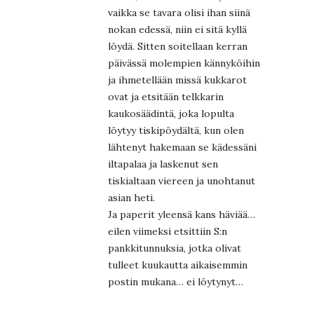
vaikka se tavara olisi ihan siinä
nokan edessä, niin ei sitä kyllä
löydä. Sitten soitellaan kerran
päivässä molempien kännyköihin
ja ihmetellään missä kukkarot
ovat ja etsitään telkkarin
kaukosäädintä, joka lopulta
löytyy tiskipöydältä, kun olen
lähtenyt hakemaan se kädessäni
iltapalaa ja laskenut sen
tiskialtaan viereen ja unohtanut
asian heti.
Ja paperit yleensä kans häviää…
eilen viimeksi etsittiin S:n
pankkitunnuksia, jotka olivat
tulleet kuukautta aikaisemmin
postin mukana… ei löytynyt…