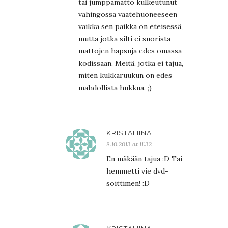
tai jumppamatto kulkeutunut
vahingossa vaatehuoneeseen
vaikka sen paikka on eteisessä,
mutta jotka silti ei suorista
mattojen hapsuja edes omassa
kodissaan. Meitä, jotka ei tajua,
miten kukkaruukun on edes
mahdollista hukkua. ;)
KRISTALIINA
8.10.2013 at 11:32
En mäkään tajua :D Tai
hemmetti vie dvd-
soittimen! :D