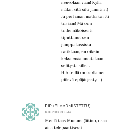
neuvolaan vaan! Kyllä
mäkin sitä silti jännitin :)
Ja perhanan matkakortti
tosiaan! Mä oon
todennäköisesti
tiputtanut sen
jumppakassista
ratikkaan, en oikein
keksi enää muutakaan
selitystä sille…
Hih teillä on tuollainen
piilevä epäjärjestys :)
PIP (EI VARMISTETTU)
8.10.2013 at 11:44
Meillä taas Mummu (äitini), osaa
aina telepaattisesti