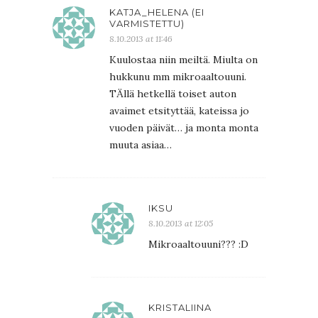
KATJA_HELENA (EI
VARMISTETTU)
8.10.2013 at 11:46
Kuulostaa niin meiltä. Miulta on
hukkunu mm mikroaaltouuni.
TÄllä hetkellä toiset auton
avaimet etsityttää, kateissa jo
vuoden päivät… ja monta monta
muuta asiaa…
IKSU
8.10.2013 at 12:05
Mikroaaltouuni??? :D
KRISTALIINA