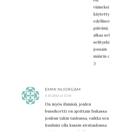
on
viimeksi
käytetty
edellisenä
päivänä,
alkaa sekin
selityskin ehkä
jossain
määrin ontua…
:)
EMMI NUORGAM
8.10.2013 at 11:30
On myös ihmisiä, joiden
bussikortti on ajoittain hukassa
jonkun takin taskussa, vaikka sen
kuuluisi olla kassin sivutaskussa