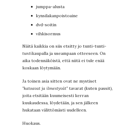
jumppa-alusta
kynsilakanpoistoaine
dvd-soitin
vihkisormus
Näitä kaikkia on siis etsitty jo tunti-tunti-
tunti
kaupalla ja useampaan otteeseen. On
aika todennäköistä, että niitä ei tule enää
koskaan löytymään.
Ja toinen asia sitten ovat ne mystiset
”katoavat ja ilmestyvät”
tavarat (kuten passit),
joita etsitään kuumeisesti kerran
kuukaudessa, löydetään, ja sen jälkeen
hukataan välittömästi uudelleen.
Huokaus.