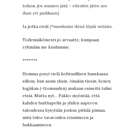
tohon.
(en muuten jätä – eilenkin jätin sen
ihan eri paikkaan)
Ja jotka eivät
j*mankauta ikinä löydä mitään
.
Todennäköisesti jo arvaatte, kumpaan
ryhmään me kuulumme.
*******
Homma pysyi vielä kohtuullisen hanskassa
silloin, kun asuin yksin. Ainakin tiesin, kenen
logiikan (-ttomuuden) mukaan esineitä tulisi
etsiä. Mutta nyt… Pakko myöntää, että
kahden huithapelin ja yhden naperon
taloudessa kysytään joskus pitkää pinnaa,
mitä tulee tavaroiden etsimiseen ja
hukkaamiseen.