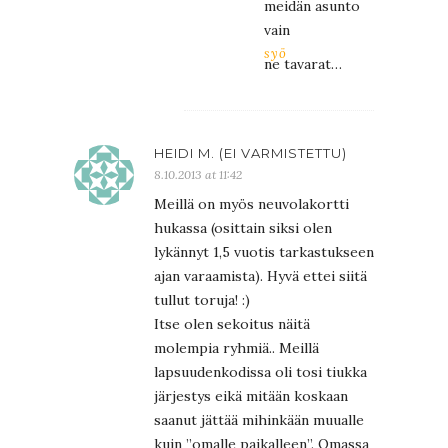
meidän asunto
vain
syö
ne tavarat…
HEIDI M. (EI VARMISTETTU)
8.10.2013 at 11:42
Meillä on myös neuvolakortti
hukassa (osittain siksi olen
lykännyt 1,5 vuotis tarkastukseen
ajan varaamista). Hyvä ettei siitä
tullut toruja! :)
Itse olen sekoitus näitä
molempia ryhmiä.. Meillä
lapsuudenkodissa oli tosi tiukka
järjestys eikä mitään koskaan
saanut jättää mihinkään muualle
kuin ”omalle paikalleen”. Omassa