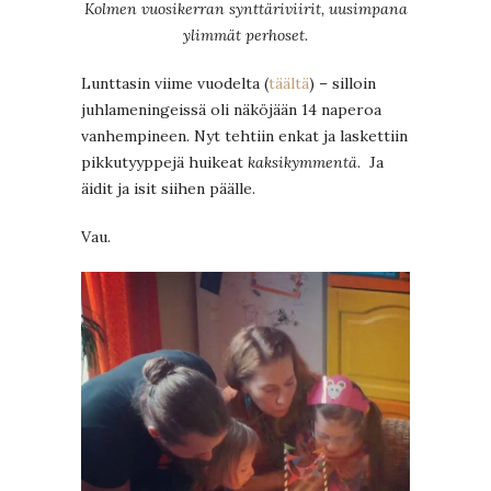
Kolmen vuosikerran synttäriviirit, uusimpana
ylimmät perhoset.
Lunttasin viime vuodelta (
täältä
) – silloin
juhlameningeissä oli näköjään 14 naperoa
vanhempineen. Nyt tehtiin enkat ja laskettiin
pikkutyyppejä huikeat
kaksikymmentä
. Ja
äidit ja isit siihen päälle.
Vau.