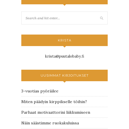
KRISTA
krista@puutalobaby.fi
UUSIMMAT KIRJOITUKSET
3-vuotias pyöräilee
Miten päädyin kirppikselle töihin?
Parhaat motivaattorini liikkumiseen
Näin säästimme ruokakuluissa