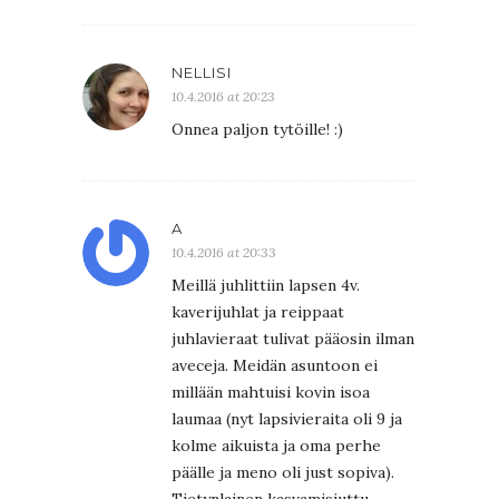
NELLISI
10.4.2016 at 20:23
Onnea paljon tytöille! :)
A
10.4.2016 at 20:33
Meillä juhlittiin lapsen 4v.
kaverijuhlat ja reippaat
juhlavieraat tulivat pääosin ilman
aveceja. Meidän asuntoon ei
millään mahtuisi kovin isoa
laumaa (nyt lapsivieraita oli 9 ja
kolme aikuista ja oma perhe
päälle ja meno oli just sopiva).