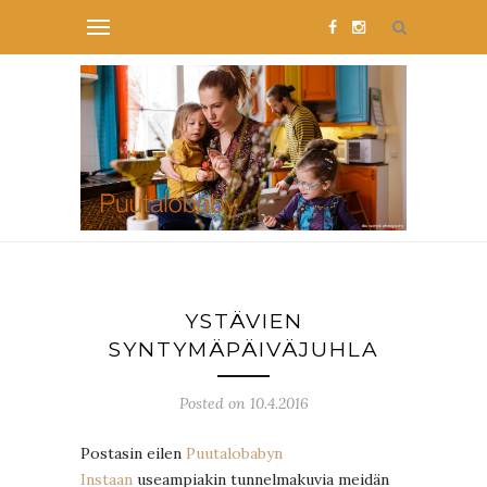
YSTÄVIEN
SYNTYMÄPÄIVÄJUHLA
Posted on 10.4.2016
Postasin eilen
Puutalobabyn
Instaan
useampiakin tunnelmakuvia meidän