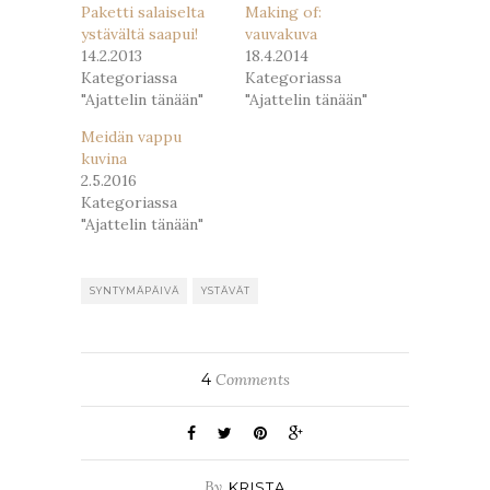
Paketti salaiselta
Making of:
ystävältä saapui!
vauvakuva
14.2.2013
18.4.2014
Kategoriassa
Kategoriassa
"Ajattelin tänään"
"Ajattelin tänään"
Meidän vappu
kuvina
2.5.2016
Kategoriassa
"Ajattelin tänään"
SYNTYMÄPÄIVÄ
YSTÄVÄT
4
Comments
By
KRISTA