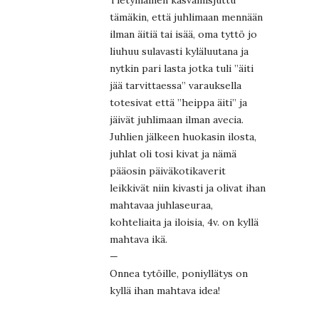
Tietynlainen kasvamisjuttu
tämäkin, että juhlimaan mennään
ilman äitiä tai isää, oma tyttö jo
liuhuu sulavasti kyläluutana ja
nytkin pari lasta jotka tuli ”äiti
jää tarvittaessa” varauksella
totesivat että ”heippa äiti” ja
jäivät juhlimaan ilman avecia.
Juhlien jälkeen huokasin ilosta,
juhlat oli tosi kivat ja nämä
pääosin päiväkotikaverit
leikkivät niin kivasti ja olivat ihan
mahtavaa juhlaseuraa,
kohteliaita ja iloisia, 4v. on kyllä
mahtava ikä.
—
Onnea tytöille, poniyllätys on
kyllä ihan mahtava idea!