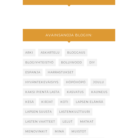
AVAINSANOJA BLOGIIN:
ARKI
ASKARTELU
BLOGGAUS
BLOGIYHTEISTYÖ
BOLLYWOOD
DIY
ESPANJA
HARRASTUKSET
HYVÄNTEKEVÄISYYS
HÖPÖHÖPÖ
JOULU
KAKSI PIENTÄ LASTA
KASVATUS
KAUNEUS
KESÄ
KIRJAT
KOTI
LAPSEN ELÄMÄÄ
LAPSEN SUUSTA
LASTENKULTTUURI
LASTEN VAATTEET
LELUT
MATKAT
MENOVINKIT
MINÄ
MUISTOT