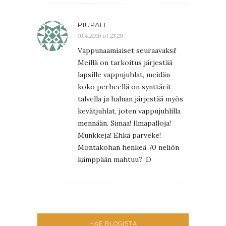
PIUPALI
10.4.2016 at 21:29
Vappunaamiaiset seuraavaksi!
Meillä on tarkoitus järjestää
lapsille vappujuhlat, meidän
koko perheellä on synttärit
talvella ja haluan järjestää myös
kevätjuhlat, joten vappujuhlilla
mennään. Simaa! Ilmapalloja!
Munkkeja! Ehkä parveke!
Montakohan henkeä 70 neliön
kämppään mahtuu? :D
HAE BLOGISTA