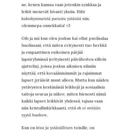
ne, kenen kanssa vaan jotenkin synkkaa ja
leikit menevät kivasti yksiin. Hihi
kaksikymmentä parasta ystävää
siis;
olemmepa onnekkaita! <3
Oih ja mä kun olen joskus kai ollut puolisalaa
huolissani, että miten erityisesti tuo herkkä
ja empaattinen esikoinen pärjää
lapsiryhmissä (erityisesti päivähoitoa silloin
ajattelin), joissa joskus aikuisen silmiin
näyttää, että kovaäänisimmät ja rajuimmat
lapset jyräävät muut alleen. Mutta kun näiden
ystävysten keskinäisiä leikkejä ja sosiaalisia
taitoja seuraa ja näkee, miten hienosti nämä
kaikki lapset leikkivät yhdessä, tajuaa vaan
niin kristallinkirkkaasti, että
oh
ei mitään
syytä huoleen
.
Kun on
kiva ja ystävällinen
toisille, on