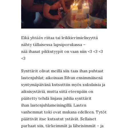
Eikä
yhtään
riitaa tai leikkierimielisyyttä
nähty tällaisessa lapsiporukassa –
nää ihanat pikkutyypit on vaan niin <3 <3 <3
<3
Synttärit olivat meillä siis taas ihan puhtaat
lastenjuhlat; aikoinaan Silvan ensimmäisenä
syntymäpäivänä kutsuttiin myös sukulaisia ja
aikuisystäviä, mutta siitä eteenpäin on
päätetty tehdä linjaus juhlia synttärit
ihan lastenjuhlameiningillä. Lasten
vanhemmat toki ovat mukana edelleen. Tytöt
päättivät itse kutsutut ystävät. Sellaiset
parhaat siis, tärkeimmät ja läheisimmät – ja