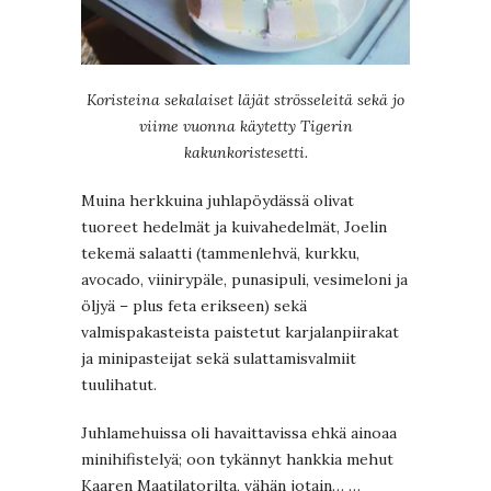
Koristeina sekalaiset läjät strösseleitä sekä jo
viime vuonna käytetty Tigerin
kakunkoristesetti.
Muina herkkuina juhlapöydässä olivat
tuoreet hedelmät ja kuivahedelmät, Joelin
tekemä salaatti (tammenlehvä, kurkku,
avocado, viinirypäle, punasipuli, vesimeloni ja
öljyä – plus feta erikseen) sekä
valmispakasteista paistetut karjalanpiirakat
ja minipasteijat sekä sulattamisvalmiit
tuulihatut.
Juhlamehuissa oli havaittavissa ehkä ainoaa
minihifistelyä; oon tykännyt hankkia mehut
Kaaren Maatilatorilta, vähän jotain… …