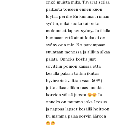
enkö muista miks. Tavarat seilaa
paikasta toiseen ennen kuon
löytää perille En kumman rinnan
syötin, mikä ruoka tai onko
molemmat lapset syöny.. Ja illalla
huomaan että ainut kuka ei oo
syöny oon mie. No parempaan
suuntaan menossa ja ällikin alkaa
palata. Onneks koska just
sovittiin pomon kanssa että
kesällä palaan töihin (kiitos
hyvinvointivaltion vaan 50%)
jotta alkaa ällikin taas munkin
korvien välisä juosta
Ja
onneks on mummo joka Jeesus
ja nappaa lapset kesällä hoitoon
ku mamma palaa sorvin ääreen