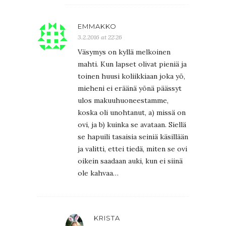
EMMAKKO
3.2.2016 at 22:26
Väsymys on kyllä melkoinen
mahti. Kun lapset olivat pieniä ja
toinen huusi koliikkiaan joka yö,
mieheni ei eräänä yönä päässyt
ulos makuuhuoneestamme,
koska oli unohtanut, a) missä on
ovi, ja b) kuinka se avataan. Siellä
se hapuili tasaisia seiniä käsillään
ja valitti, ettei tiedä, miten se ovi
oikein saadaan auki, kun ei siinä
ole kahvaa…
KRISTA