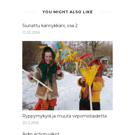
YOU MIGHT ALSO LIKE
Siunattu kännykkäni, osa 2
12.10.2014
Ryppymykyrä ja muuta virpomistaidetta
20.3.2016
Äidin action-viikot