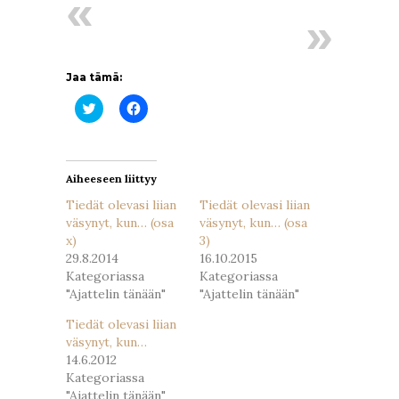
Jaa tämä:
Jaa
Jaa
Twitterissä(Avautuu
Facebookissa(Avautuu
uudessa
uudessa
ikkunassa)
ikkunassa)
Aiheeseen liittyy
Tiedät olevasi liian
Tiedät olevasi liian
väsynyt, kun… (osa
väsynyt, kun… (osa
x)
3)
29.8.2014
16.10.2015
Kategoriassa
Kategoriassa
"Ajattelin tänään"
"Ajattelin tänään"
Tiedät olevasi liian
väsynyt, kun…
14.6.2012
Kategoriassa
"Ajattelin tänään"