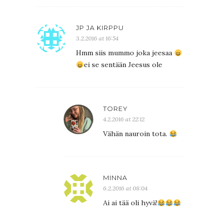
JP JA KIRPPU
3.2.2016 at 16:54
Hmm siis mummo joka jeesaa
ei se sentään Jeesus ole
TOREY
4.2.2016 at 22:12
Vähän nauroin tota.
MINNA
6.2.2016 at 08:04
Ai ai tää oli hyvä!