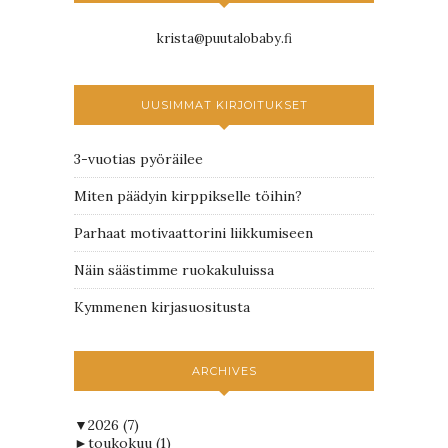
krista@puutalobaby.fi
UUSIMMAT KIRJOITUKSET
3-vuotias pyöräilee
Miten päädyin kirppikselle töihin?
Parhaat motivaattorini liikkumiseen
Näin säästimme ruokakuluissa
Kymmenen kirjasuositusta
ARCHIVES
▼
2026
(7)
►
toukokuu
(1)