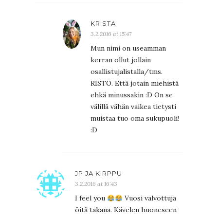
KRISTA
3.2.2016 at 15:47
Mun nimi on useamman
kerran ollut jollain
osallistujalistalla/tms.
RISTO. Että jotain miehistä
ehkä minussakin :D On se
välillä vähän vaikea tietysti
muistaa tuo oma sukupuoli!
:D
JP JA KIRPPU
3.2.2016 at 16:43
I feel you
Vuosi valvottuja
öitä takana. Kävelen huoneseen