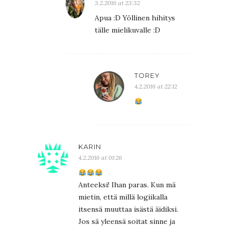
3.2.2016 at 23:32
Apua :D Yöllinen hihitys
tälle mielikuvalle :D
TOREY
4.2.2016 at 22:12
KARIN
4.2.2016 at 01:26
Anteeksi! Ihan paras. Kun mä
mietin, että millä logiikalla
itsensä muuttaa isästä äidiksi.
Jos sä yleensä soitat sinne ja