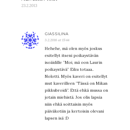
23.2.2013
GIASSILINA
3.2.2016 at 15:44
Hehehe, mä olen myös joskus
esitellyt itseni poikaystävän
isoäidille ”Moi, mä oon Laurin
poikaystävä” Eiku totaaa..
Nolotti. Myös kaveri on esitellyt
mut kaverilleen ”Tässä on Mikan
pikkubroidi”. Että ehkä mussa on
jotain miehistä. Jos olis lapsia
niin ehkä soittaisin myös
päiväkotiin ja kertoisin olevani
lapsen isä :D