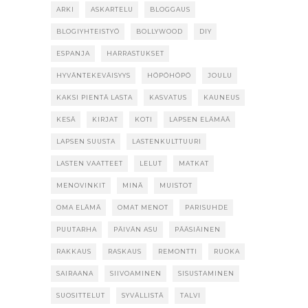
ARKI
ASKARTELU
BLOGGAUS
BLOGIYHTEISTYÖ
BOLLYWOOD
DIY
ESPANJA
HARRASTUKSET
HYVÄNTEKEVÄISYYS
HÖPÖHÖPÖ
JOULU
KAKSI PIENTÄ LASTA
KASVATUS
KAUNEUS
KESÄ
KIRJAT
KOTI
LAPSEN ELÄMÄÄ
LAPSEN SUUSTA
LASTENKULTTUURI
LASTEN VAATTEET
LELUT
MATKAT
MENOVINKIT
MINÄ
MUISTOT
OMA ELÄMÄ
OMAT MENOT
PARISUHDE
PUUTARHA
PÄIVÄN ASU
PÄÄSIÄINEN
RAKKAUS
RASKAUS
REMONTTI
RUOKA
SAIRAANA
SIIVOAMINEN
SISUSTAMINEN
SUOSITTELUT
SYVÄLLISTÄ
TALVI