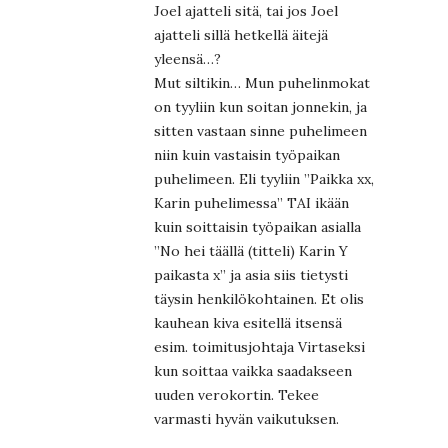
Joel ajatteli sitä, tai jos Joel
ajatteli sillä hetkellä äitejä
yleensä…?
Mut siltikin… Mun puhelinmokat
on tyyliin kun soitan jonnekin, ja
sitten vastaan sinne puhelimeen
niin kuin vastaisin työpaikan
puhelimeen. Eli tyyliin ”Paikka xx,
Karin puhelimessa” TAI ikään
kuin soittaisin työpaikan asialla
”No hei täällä (titteli) Karin Y
paikasta x” ja asia siis tietysti
täysin henkilökohtainen. Et olis
kauhean kiva esitellä itsensä
esim. toimitusjohtaja Virtaseksi
kun soittaa vaikka saadakseen
uuden verokortin. Tekee
varmasti hyvän vaikutuksen.