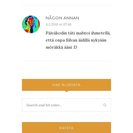
NÅGON ANNAN
4.2.2016 at 07:48
Päiväkodin täti mahtoi ihmetellä,
että onpa Silvan äidillä nykyään
möräkkä ääni :D
HAE BLOGISTA
KRISTA