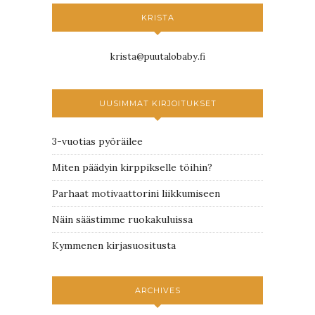
KRISTA
krista@puutalobaby.fi
UUSIMMAT KIRJOITUKSET
3-vuotias pyöräilee
Miten päädyin kirppikselle töihin?
Parhaat motivaattorini liikkumiseen
Näin säästimme ruokakuluissa
Kymmenen kirjasuositusta
ARCHIVES