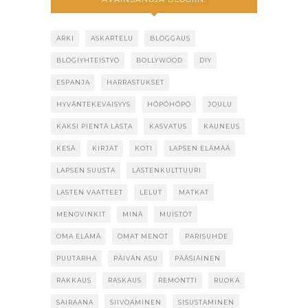
ARKI
ASKARTELU
BLOGGAUS
BLOGIYHTEISTYÖ
BOLLYWOOD
DIY
ESPANJA
HARRASTUKSET
HYVÄNTEKEVÄISYYS
HÖPÖHÖPÖ
JOULU
KAKSI PIENTÄ LASTA
KASVATUS
KAUNEUS
KESÄ
KIRJAT
KOTI
LAPSEN ELÄMÄÄ
LAPSEN SUUSTA
LASTENKULTTUURI
LASTEN VAATTEET
LELUT
MATKAT
MENOVINKIT
MINÄ
MUISTOT
OMA ELÄMÄ
OMAT MENOT
PARISUHDE
PUUTARHA
PÄIVÄN ASU
PÄÄSIÄINEN
RAKKAUS
RASKAUS
REMONTTI
RUOKA
SAIRAANA
SIIVOAMINEN
SISUSTAMINEN