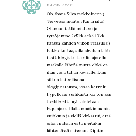
11.4.2015 at 22:41
Oh, ihana Silva mekkoineen:)
Terveisiä muuten Kanarialta!
Olemme täällä mieheni ja
tyttöjemme 2v5kk sekä 10kk
kanssa kahden viikon reissulla:)
Pakko kiittää, sillä ideahan lähti
tästä blogista, tai olin ajatellut
matkalle lähtöä mutta ehkä en
ihan vielä tähän keväälle. Luin
silloin kateellisena
blogipostausta, jossa kerroit
hypelleesi suihkusta kertomaan
Joelille että nyt lähdetään
Espanjaan. Illalla minäkin menin
suihkuun ja siellä kirkastui, että
eihän mikään estä meitäkin
lähtemästä reissuun. Kipitin