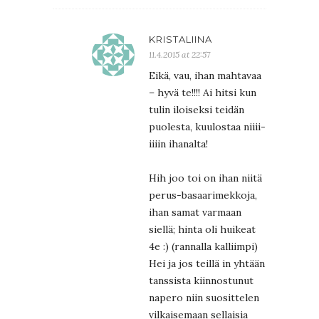
KRISTALIINA
11.4.2015 at 22:57
Eikä, vau, ihan mahtavaa
– hyvä te!!!! Ai hitsi kun
tulin iloiseksi teidän
puolesta, kuulostaa niiii-
iiiin ihanalta!
Hih joo toi on ihan niitä
perus-basaarimekkoja,
ihan samat varmaan
siellä; hinta oli huikeat
4e :) (rannalla kalliimpi)
Hei ja jos teillä in yhtään
tanssista kiinnostunut
napero niin suosittelen
vilkaisemaan sellaisia