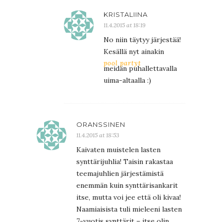
KRISTALIINA
11.4.2015 at 18:19
No niin täytyy järjestää!
Kesällä nyt ainakin
pool partyt
meidän puhallettavalla
uima-altaalla :)
ORANSSINEN
11.4.2015 at 18:53
Kaivaten muistelen lasten
synttärijuhlia! Taisin rakastaa
teemajuhlien järjestämistä
enemmän kuin synttärisankarit
itse, mutta voi jee että oli kivaa!
Naamiaisista tuli mieleeni lasten
7-vuotis synttärit – itse olin