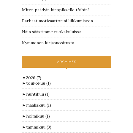
Miten päädyin kirppikselle töihin?
Parhaat motivaattorini liikkumiseen
Näin säästimme ruokakuluissa
Kymmenen kirjasuositusta
ARCHIVES
▼
2026
(7)
►
toukokuu
(1)
►
huhtikuu
(1)
►
maaliskuu
(1)
►
helmikuu
(1)
►
tammikuu
(3)