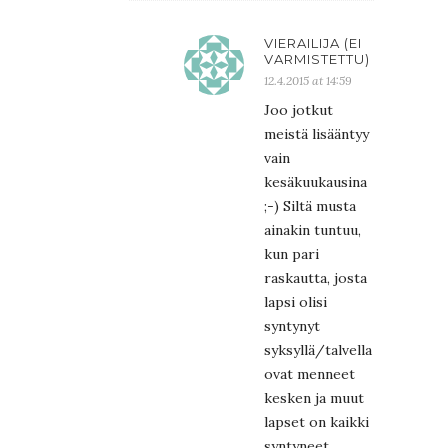
VIERAILIJA (EI
VARMISTETTU)
12.4.2015 at 14:59
Joo jotkut
meistä lisääntyy
vain
kesäkuukausina
;-) Siltä musta
ainakin tuntuu,
kun pari
raskautta, josta
lapsi olisi
syntynyt
syksyllä/talvella
ovat menneet
kesken ja muut
lapset on kaikki
syntyneet