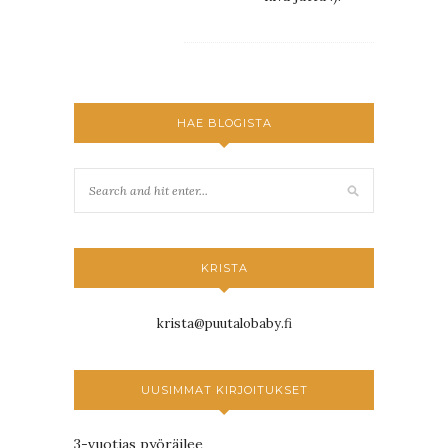
HAE BLOGISTA
KRISTA
krista@puutalobaby.fi
UUSIMMAT KIRJOITUKSET
3-vuotias pyöräilee