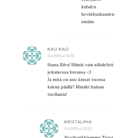
kahden
kevätkuukauden
sisään.
KAO KAO
11.4.2015 at 22:55
Ihana Silva! Silmät vain sähdehtii
jokaisessa kuvassa <3
Ja mitä on nuo kissat tuossa
kakun päällä? Minäki haluan
tuollaisia!
KRISTALIINA
11.4.2015 at 23:22
Hovihankkijamme Tiger