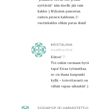
syötävää” niin itselle jää vain
kakku :) Nykyisin panostan
eniten pienen kakkuun, 2-
vuotiskakku olikin paras ikinä!
KRISTALIINA
11.4.2015 at 22:34
Kiitos! ♡
Toi onkin varmaan hyvä
tapa! Kivaa työmatkaa,
se on ihana kaupunki
kyllä – toivottavasti on
vähän vapaa-aikaakin! :)
SODAPOP (EI VARMISTETTU)