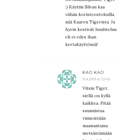
:) Käytiin Silvan kaa
vähän koristeostoksilla,
nää Kaaren Tigerista. Ja
hyvin kestivät huuhtelun
eli ei edes ihan
kertakäyttöisiä!
KAO KAO
11.4.2015 at 23:43
Vitsin Tiger,
siellä on kyllä
kaikkea. Pitää
suunnistaa
viimeistään
maanantaina
metsästämään