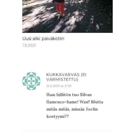
Uusi arki: päiväkotiin
7.9.2015
KUKKAVARVAS (EI
VARMISTETTU)
11.4.2015 at 17:19
Ihan hillitön tuo Silvan
flamenco-hame! Wau!! Mutta
mitäs mitäs, missäs Joelin
kostyymi??