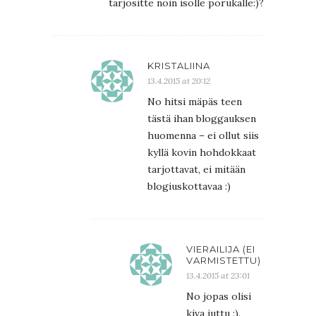
tarjositte noin isolle porukalle:)?
KRISTALIINA
13.4.2015 at 20:12
No hitsi mäpäs teen
tästä ihan bloggauksen
huomenna – ei ollut siis
kyllä kovin hohdokkaat
tarjottavat, ei mitään
blogiuskottavaa :)
VIERAILIJA (EI
VARMISTETTU)
13.4.2015 at 23:01
No jopas olisi
kiva juttu :).