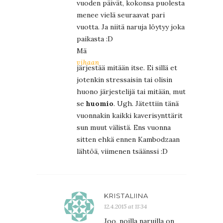
vuoden päivät, kokonsa puolesta
menee vielä seuraavat pari
vuotta. Ja niitä naruja löytyy joka
paikasta :D
Mä
vihaan
järjestää mitään itse. Ei sillä et
jotenkin stressaisin tai olisin
huono järjestelijä tai mitään, mut
se
huomio
. Ugh. Jätettiin tänä
vuonnakin kaikki kaverisynttärit
sun muut välistä. Ens vuonna
sitten ehkä ennen Kambodzaan
lähtöä, viimenen tsäänssi :D
KRISTALIINA
12.4.2015 at 11:34
Joo, noilla naruilla on