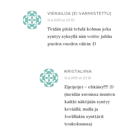
VIERAILIJA (EI VARMISTETTU)
11.4.2015 at 22:53
Teidän pitää tehdä kolmas joka
syntyy syksyllä niin voitte juhlia
puolen vuoden välein :D
KRISTALIINA
11.4.2015 at 23:18
Eijeijeijei – ehkäisy!!!!! :D
(meidän suvuissa muuten
kaikki näköjään syntyy
keväällä; mulla ja
Joelillakin synttärit
toukokuussa)