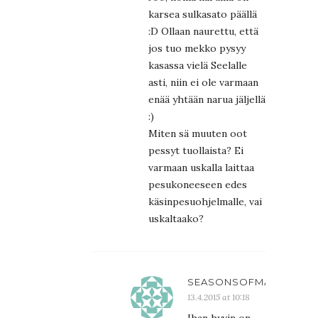
karsea sulkasato päällä
:D Ollaan naurettu, että
jos tuo mekko pysyy
kasassa vielä Seelalle
asti, niin ei ole varmaan
enää yhtään narua jäljellä
:)
Miten sä muuten oot
pessyt tuollaista? Ei
varmaan uskalla laittaa
pesukoneeseen edes
käsinpesuohjelmalle, vai
uskaltaako?
SEASONSOFMARI
13.4.2015 at 10:18
Ihan hyvin on