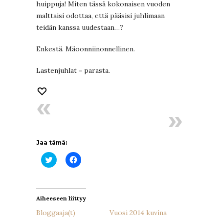
huippuja! Miten tässä kokonaisen vuoden
malttaisi odottaa, että pääsisi juhlimaan
teidän kanssa uudestaan…?
Enkestä. Mäoonniinonnellinen.
Lastenjuhlat = parasta.
Jaa tämä:
Jaa
Jaa
Twitterissä(Avautuu
Facebookissa(Avautuu
uudessa
uudessa
ikkunassa)
ikkunassa)
Aiheeseen liittyy
Bloggaaja(t)
Vuosi 2014 kuvina