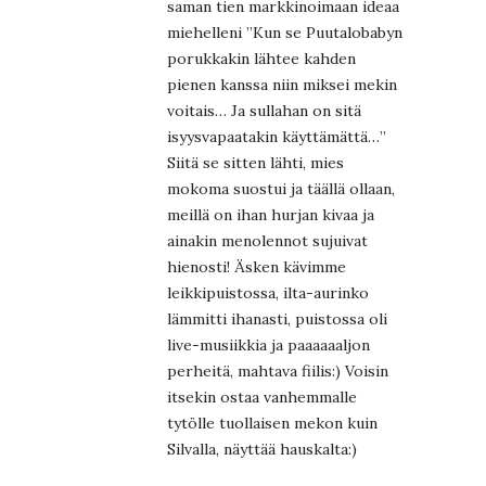
saman tien markkinoimaan ideaa
miehelleni ”Kun se Puutalobabyn
porukkakin lähtee kahden
pienen kanssa niin miksei mekin
voitais… Ja sullahan on sitä
isyysvapaatakin käyttämättä…”
Siitä se sitten lähti, mies
mokoma suostui ja täällä ollaan,
meillä on ihan hurjan kivaa ja
ainakin menolennot sujuivat
hienosti! Äsken kävimme
leikkipuistossa, ilta-aurinko
lämmitti ihanasti, puistossa oli
live-musiikkia ja paaaaaaljon
perheitä, mahtava fiilis:) Voisin
itsekin ostaa vanhemmalle
tytölle tuollaisen mekon kuin
Silvalla, näyttää hauskalta:)