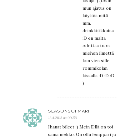
kisuja :) (tosin
mun ajatus on
käyttää niitä
mm.
drinkkitikkuina
:D en malta
odottaa tuon
miehen ilmettä
kun vien sille
rommikolan
kissalla :D :D :D
)
SEASONSOFMARI
12.4.2015 at 09:56
Ihanat bileet :) Mein E:llä on toi
sama mekko. On ollu lemppari jo