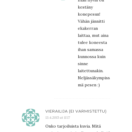
kestäny
konepesun!
Vähän jännitti
ekakerran
laittaa, mut aina
tulee koneesta
ihan samassa
kunnossa kuin
sinne
laitettunakin.
Neljässäkympissä
mä pesen :)
VIERAILIJA (EI VARMISTETTU)
13.4.2015 at 11:17
Onko tarjoiluista kuvia. Mitä