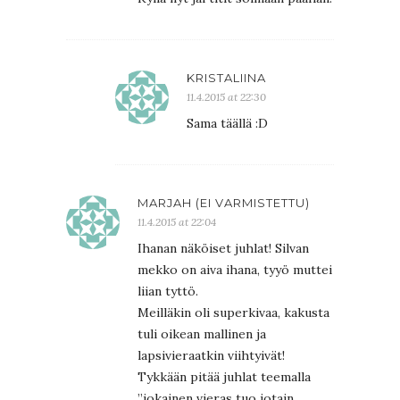
KRISTALIINA
11.4.2015 at 22:30
Sama täällä :D
MARJAH (EI VARMISTETTU)
11.4.2015 at 22:04
Ihanan näköiset juhlat! Silvan
mekko on aiva ihana, tyyö muttei
liian tyttö.
Meilläkin oli superkivaa, kakusta
tuli oikean mallinen ja
lapsivieraatkin viihtyivät!
Tykkään pitää juhlat teemalla
”jokainen vieras tuo jotain