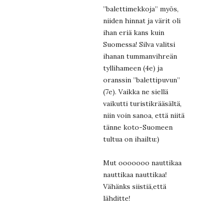
”balettimekkoja” myös,
niiden hinnat ja värit oli
ihan eriä kans kuin
Suomessa! Silva valitsi
ihanan tummanvihreän
tyllihameen (4e) ja
oranssin ”balettipuvun”
(7e). Vaikka ne siellä
vaikutti turistikrääsältä,
niin voin sanoa, että niitä
tänne koto-Suomeen
tultua on ihailtu:)
Mut ooooooo nauttikaa
nauttikaa nauttikaa!
Vähänks siistiä,että
lähditte!