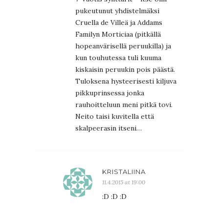
pukeutunut yhdistelmäksi
Cruella de Villeä ja Addams
Familyn Morticiaa (pitkällä
hopeanvärisellä peruukilla) ja
kun touhutessa tuli kuuma
kiskaisin peruukin pois päästä.
Tuloksena hysteerisesti kiljuva
pikkuprinsessa jonka
rauhoitteluun meni pitkä tovi.
Neito taisi kuvitella että
skalpeerasin itseni…
KRISTALIINA
11.4.2015 at 19:00
:D :D :D