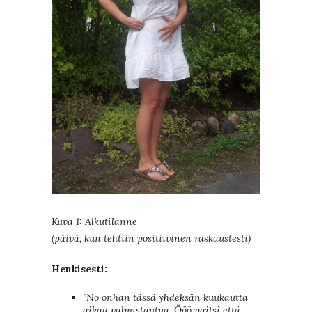
Kuva 1: Alkutilanne
(p
äivä, kun tehtiin positiivinen raskaustesti)
Henkisesti:
”No onhan tässä yhdeksän kuukautta
aikaa valmistautua. Ööö paitsi että