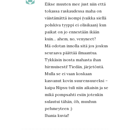
Eikse muuten mee just niin että
tokassa raskaudessa maha on
väistämättä isompi (vaikka siellä
polskiva tyyppi ei olisikaan) kun
paikat on jo ennestään ikään
kuin… ahem, no, venyneet?
Mä odotan innolla sitä jos joskus
seuraava päättää ilmaantua.
Tykkäsin isosta mahasta ihan
hirmuisesti! Tiedän, järjetöntä.
Mulla se ei vaan koskaan
kasvanut kovin suurensuureksi –
kaipa Nipsu tuli niin aikaisin ja se
mikä pompsahti esiin jotenkin
sulautui tähän, öh, muuhun
pehmeyteen ;)
Ihania kuvia!!