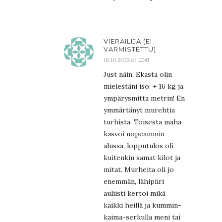
VIERAILIJA (EI
VARMISTETTU)
16.10.2013 at 12:41
Just näin. Ekasta olin
mielestäni iso: + 16 kg ja
ympärysmitta metrin! En
ymmärtänyt murehtia
turhista. Toisesta maha
kasvoi nopeammin
alussa, lopputulos oli
kuitenkin samat kilot ja
mitat. Murheita oli jo
enemmän, lähipiiri
auliisti kertoi mikä
kaikki heillä ja kummin-
kaima-serkulla meni tai