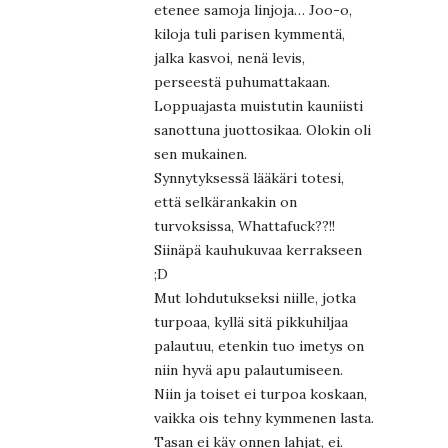
etenee samoja linjoja… Joo-o,
kiloja tuli parisen kymmentä,
jalka kasvoi, nenä levis,
perseestä puhumattakaan.
Loppuajasta muistutin kauniisti
sanottuna juottosikaa. Olokin oli
sen mukainen.
Synnytyksessä lääkäri totesi,
että selkärankakin on
turvoksissa, Whattafuck??!!
Siinäpä kauhukuvaa kerrakseen
;D
Mut lohdutukseksi niille, jotka
turpoaa, kyllä sitä pikkuhiljaa
palautuu, etenkin tuo imetys on
niin hyvä apu palautumiseen.
Niin ja toiset ei turpoa koskaan,
vaikka ois tehny kymmenen lasta.
Tasan ei käy onnen lahjat, ei.