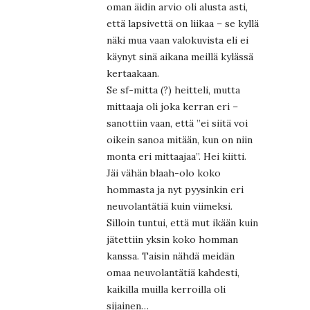
oman äidin arvio oli alusta asti,
että lapsivettä on liikaa – se kyllä
näki mua vaan valokuvista eli ei
käynyt sinä aikana meillä kylässä
kertaakaan.
Se sf-mitta (?) heitteli, mutta
mittaaja oli joka kerran eri –
sanottiin vaan, että ”ei siitä voi
oikein sanoa mitään, kun on niin
monta eri mittaajaa”. Hei kiitti.
Jäi vähän blaah-olo koko
hommasta ja nyt pyysinkin eri
neuvolantätiä kuin viimeksi.
Silloin tuntui, että mut ikään kuin
jätettiin yksin koko homman
kanssa. Taisin nähdä meidän
omaa neuvolantätiä kahdesti,
kaikilla muilla kerroilla oli
sijainen…