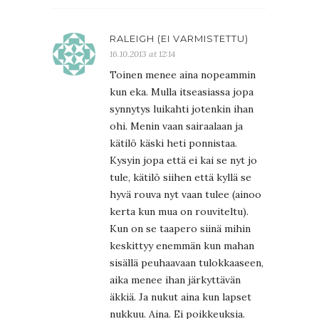
RALEIGH (EI VARMISTETTU)
16.10.2013 at 12:14
Toinen menee aina nopeammin
kun eka. Mulla itseasiassa jopa
synnytys luikahti jotenkin ihan
ohi. Menin vaan sairaalaan ja
kätilö käski heti ponnistaa.
Kysyin jopa että ei kai se nyt jo
tule, kätilö siihen että kyllä se
hyvä rouva nyt vaan tulee (ainoo
kerta kun mua on rouviteltu).
Kun on se taapero siinä mihin
keskittyy enemmän kun mahan
sisällä peuhaavaan tulokkaaseen,
aika menee ihan järkyttävän
äkkiä. Ja nukut aina kun lapset
nukkuu. Aina. Ei poikkeuksia.