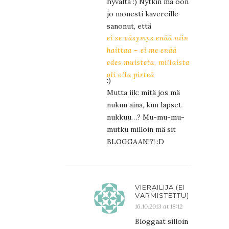
hyvältä :) Nytkin mä oon
jo monesti kavereille
sanonut, että
ei se väsymys enää niin
haittaa – ei me enää
edes muisteta, millaista
oli olla pirteä
:)
Mutta iik: mitä jos mä
nukun aina, kun lapset
nukkuu…? Mu-mu-mu-
mutku milloin mä sit
BLOGGAAN!?! :D
VIERAILIJA (EI
VARMISTETTU)
16.10.2013 at 18:12
Bloggaat silloin