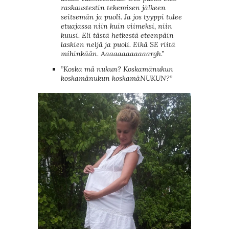
raskaustestin tekemisen jälkeen
seitsemän ja puoli. Ja jos tyyppi tulee
etuajassa niin kuin viimeksi, niin
kuusi. Eli tästä hetkestä eteenpäin
laskien neljä ja puoli. Eikä SE riitä
mihinkään. Aaaaaaaaaaaargh.”
”Koska mä nukun? Koskamänukun
koskamänukun koskamäNUKUN?”