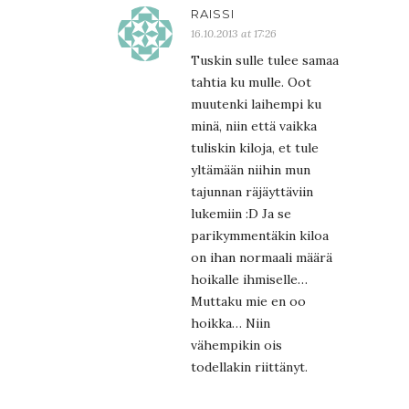
RAISSI
16.10.2013 at 17:26
Tuskin sulle tulee samaa
tahtia ku mulle. Oot
muutenki laihempi ku
minä, niin että vaikka
tuliskin kiloja, et tule
yltämään niihin mun
tajunnan räjäyttäviin
lukemiin :D Ja se
parikymmentäkin kiloa
on ihan normaali määrä
hoikalle ihmiselle…
Muttaku mie en oo
hoikka… Niin
vähempikin ois
todellakin riittänyt.