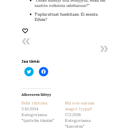
”Ootko nähnyt sitä brosyyria, mikä me
saatiin esikoista odottaessa?”
Tuplarattaat hankitaan. Ei muuta.
Eihän?
Jaa tämä:
Jaa
Jaa
Twitterissä(Avautuu
Facebookissa(Avautuu
uudessa
uudessa
ikkunassa)
ikkunassa)
Aiheeseen liittyy
Suht riittoisa
Mä oon sairaan
3.10.2014
magee tyyppi!
Kategoriassa
17.2.2016
"Ajattelin tänään"
Kategoriassa
"kasvatus"