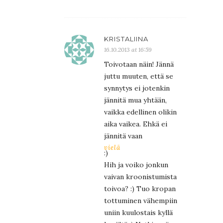
KRISTALIINA
16.10.2013 at 16:59
Toivotaan näin! Jännä
juttu muuten, että se
synnytys ei jotenkin
jännitä mua yhtään,
vaikka edellinen olikin
aika vaikea. Ehkä ei
jännitä vaan
vielä
:)
Hih ja voiko jonkun
vaivan kroonistumista
toivoa? :) Tuo kropan
tottuminen vähempiin
uniin kuulostais kyllä