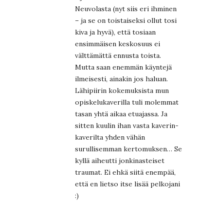
Neuvolasta (nyt siis eri ihminen
– ja se on toistaiseksi ollut tosi
kiva ja hyvä), että tosiaan
ensimmäisen keskosuus ei
välttämättä ennusta toista.
Mutta saan enemmän käyntejä
ilmeisesti, ainakin jos haluan.
Lähipiirin kokemuksista mun
opiskelukaverilla tuli molemmat
tasan yhtä aikaa etuajassa. Ja
sitten kuulin ihan vasta kaverin-
kaverilta yhden vähän
surullisemman kertomuksen… Se
kyllä aiheutti jonkinasteiset
traumat. Ei ehkä siitä enempää,
että en lietso itse lisää pelkojani
:)