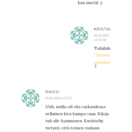
kun imetät ;)
KRISTALIINA
16.10.2013
at 18:26
Tsihihihihi
”Terveisiä
suoraan tissiltä”
:)
RAISSI
16.10.2013 at 12:17
Uuh, mulla oli eka raskaudessa
sellainen kiva kumpu vaan. Kiloja
tuli alle kymmenen. Kuvittelin
tietysti, että toinen raskaus