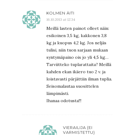
KOLMEN ÄITI
16.10.2013 at 12:34
Meillä lasten painot olleet näin:
esikoinen 3,5 kg, kakkonen 3,8
kg ja kuopus 4,2 kg. Jos neljäs
tulisi, niin tuon sarjaan mukaan
syntymäpaino ois jo yli 4,5 kg…
Tarviitteko tuplarattaita? Meillä
kahden ekan ikäero tuo 2 v. ja
loistavasti pärjättiin ilman tuplia.
Seisomalautaa suosittelen
lämpimästi.
Ihanaa odotusta!!!
VIERAILIJA (EI
VARMISTETTU)