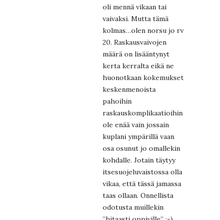
oli mennä vikaan tai
vaivaksi. Mutta tämä
kolmas…olen norsu jo rv
20. Raskausvaivojen
määrä on lisääntynyt
kerta kerralta eikä ne
huonotkaan kokemukset
keskenmenoista
pahoihin
raskauskomplikaatioihin
ole enää vain jossain
kuplani ympärillä vaan
osa osunut jo omallekin
kohdalle. Jotain täytyy
itsesuojeluvaistossa olla
vikaa, että tässä jamassa
taas ollaan. Onnellista
odotusta muillekin
”hitaasti oppiville” ;-)