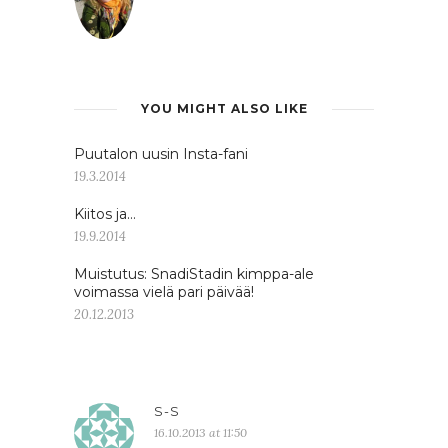
YOU MIGHT ALSO LIKE
Puutalon uusin Insta-fani
19.3.2014
Kiitos ja…
19.9.2014
Muistutus: SnadiStadin kimppa-ale
voimassa vielä pari päivää!
20.12.2013
S-S
16.10.2013 at 11:50