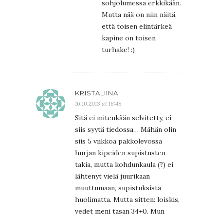
sohjolumessa erkkikään.
Mutta nää on niin näitä,
että toisen elintärkeä
kapine on toisen
turhake! :)
KRISTALIINA
16.10.2013 at 18:48
Sitä ei mitenkään selvitetty, ei
siis syytä tiedossa… Mähän olin
siis 5 viikkoa pakkolevossa
hurjan kipeiden supistusten
takia, mutta kohdunkaula (?) ei
lähtenyt vielä juurikaan
muuttumaan, supistuksista
huolimatta. Mutta sitten: loiskis,
vedet meni tasan 34+0. Mun