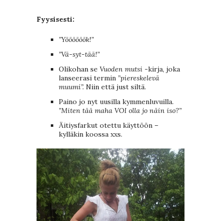
Fyysisesti:
”Yöööööök!”
”Vä-syt-tää!”
Olikohan se
Vuoden mutsi
-kirja, joka
lanseerasi termin
”piereskelevä
muumi”.
Niin että just siltä.
Paino jo nyt uusilla kymmenluvuilla
.
”Miten tää maha VOI olla jo näin iso?”
Äitiysfarkut otettu käyttöön –
kylläkin koossa xxs.