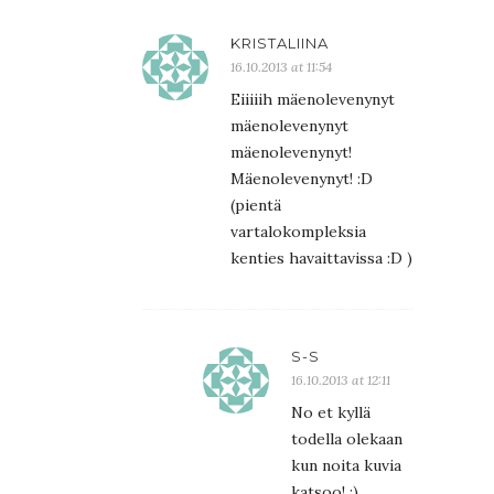
KRISTALIINA
16.10.2013 at 11:54
Eiiiiih mäenolevenynyt
mäenolevenynyt
mäenolevenynyt!
Mäenolevenynyt! :D
(pientä
vartalokompleksia
kenties havaittavissa :D )
S-S
16.10.2013 at 12:11
No et kyllä
todella olekaan
kun noita kuvia
katsoo! :)