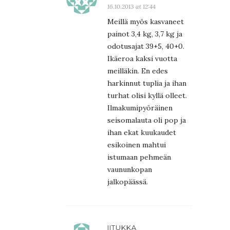
16.10.2013 at 12:44
Meillä myös kasvaneet
painot 3,4 kg, 3,7 kg ja
odotusajat 39+5, 40+0.
Ikäeroa kaksi vuotta
meilläkin. En edes
harkinnut tuplia ja ihan
turhat olisi kyllä olleet.
Ilmakumipyöräinen
seisomalauta oli pop ja
ihan ekat kuukaudet
esikoinen mahtui
istumaan pehmeän
vaununkopan
jalkopäässä.
IITUKKA