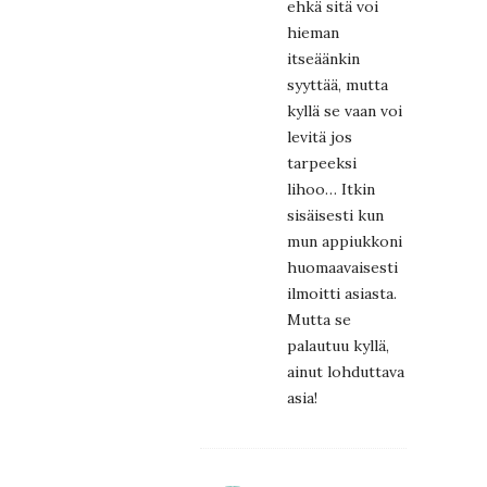
ehkä sitä voi
hieman
itseäänkin
syyttää, mutta
kyllä se vaan voi
levitä jos
tarpeeksi
lihoo… Itkin
sisäisesti kun
mun appiukkoni
huomaavaisesti
ilmoitti asiasta.
Mutta se
palautuu kyllä,
ainut lohduttava
asia!