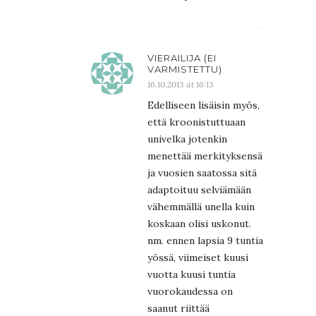
VIERAILIJA (EI
VARMISTETTU)
16.10.2013 at 16:13
Edelliseen lisäisin myös,
että kroonistuttuaan
univelka jotenkin
menettää merkityksensä
ja vuosien saatossa sitä
adaptoituu selviämään
vähemmällä unella kuin
koskaan olisi uskonut.
nm. ennen lapsia 9 tuntia
yössä, viimeiset kuusi
vuotta kuusi tuntia
vuorokaudessa on
saanut riittää