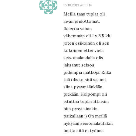
16.10.2013 at 13:14
Meillä taas tuplat oli
aivan ehdottomat.
Ikäeroa vähän
vähemmän eli 1 v 8,5 kk
joten esikoinen oli sen
kokoinen ettei vielä
seisomalaudalla olis
jaksanut seisoa
pidempiä matkoja. Enkä
tiiä olisko sitä saanut
siinä pysymäänkään
pitkään. Helpompi oli
istuttaa tuplarattaisiin
niin pysyi ainakin
paikallaan :) On meillä
nykyään seisomalautakin,
mutta sitä ei työnnä