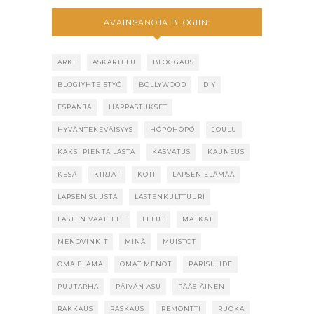
AVAINSANOJA BLOGIIN:
ARKI
ASKARTELU
BLOGGAUS
BLOGIYHTEISTYÖ
BOLLYWOOD
DIY
ESPANJA
HARRASTUKSET
HYVÄNTEKEVÄISYYS
HÖPÖHÖPÖ
JOULU
KAKSI PIENTÄ LASTA
KASVATUS
KAUNEUS
KESÄ
KIRJAT
KOTI
LAPSEN ELÄMÄÄ
LAPSEN SUUSTA
LASTENKULTTUURI
LASTEN VAATTEET
LELUT
MATKAT
MENOVINKIT
MINÄ
MUISTOT
OMA ELÄMÄ
OMAT MENOT
PARISUHDE
PUUTARHA
PÄIVÄN ASU
PÄÄSIÄINEN
RAKKAUS
RASKAUS
REMONTTI
RUOKA