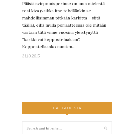
Pääsiäisvirpomisperinne on mun mielestä
tosi kiva (vaikka itse tehdäänkin se
mahdollisimman pitkään karkitta – siitä
täällä), eikä mulla periaatteessa ole mitään
vastaan tätä viime vuosina yleistynyttä
”karkki vai kepposteluakaan”.
Keppostellaanko muuten…
31.10.2015
HAE BLOGISTA