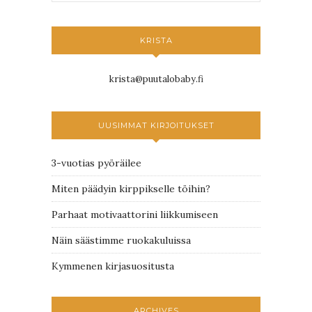
KRISTA
krista@puutalobaby.fi
UUSIMMAT KIRJOITUKSET
3-vuotias pyöräilee
Miten päädyin kirppikselle töihin?
Parhaat motivaattorini liikkumiseen
Näin säästimme ruokakuluissa
Kymmenen kirjasuositusta
ARCHIVES