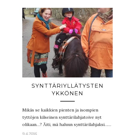
SYNTTÄRIYLLÄTYSTEN
YKKÖNEN
Mikäs se kaikkien pienten ja isompien
tyttöjen kilseinen synttärilahjatoive nyt
olikaan…? Äiti, mä haluun synttärilahjaksi……
9.4.2016