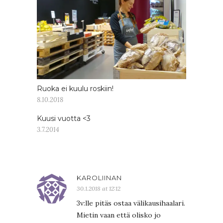
Ruoka ei kuulu roskiin!
8.10.2018
Kuusi vuotta <3
3.7.2014
KAROLIINAN
30.1.2018 at 12:12
3v:lle pitäs ostaa välikausihaalari.
Mietin vaan että olisko jo