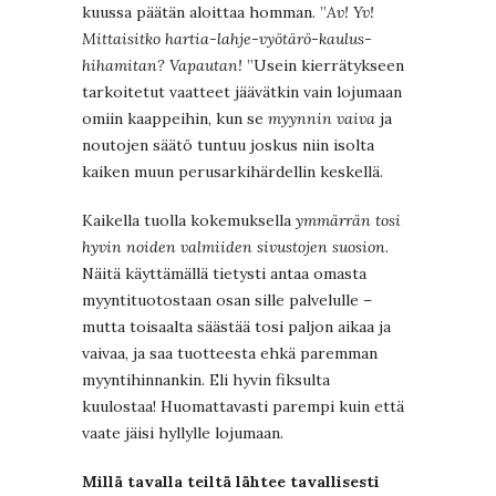
kuussa päätän aloittaa homman. ”
Av! Yv!
Mittaisitko hartia-lahje-vyötärö-kaulus-
hihamitan? Vapautan!
”Usein kierrätykseen
tarkoitetut vaatteet jäävätkin vain lojumaan
omiin kaappeihin, kun se
myynnin vaiva
ja
noutojen säätö tuntuu joskus niin isolta
kaiken muun perusarkihärdellin keskellä.
Kaikella tuolla kokemuksella
ymmärrän tosi
hyvin noiden valmiiden sivustojen suosion
.
Näitä käyttämällä tietysti antaa omasta
myyntituotostaan osan sille palvelulle –
mutta toisaalta säästää tosi paljon aikaa ja
vaivaa, ja saa tuotteesta ehkä paremman
myyntihinnankin. Eli hyvin fiksulta
kuulostaa! Huomattavasti parempi kuin että
vaate jäisi hyllylle lojumaan.
Millä tavalla teiltä lähtee tavallisesti