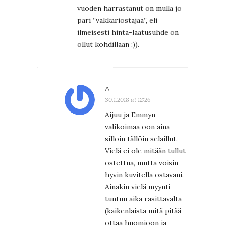
vuoden harrastanut on mulla jo
pari ”vakkariostajaa”, eli
ilmeisesti hinta-laatusuhde on
ollut kohdillaan :)).
A
30.1.2018 at 12:26
Aijuu ja Emmyn
valikoimaa oon aina
silloin tällöin selaillut.
Vielä ei ole mitään tullut
ostettua, mutta voisin
hyvin kuvitella ostavani.
Ainakin vielä myynti
tuntuu aika rasittavalta
(kaikenlaista mitä pitää
ottaa huomioon ja