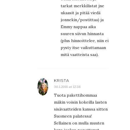
tarkat merkkilistat jne
ukaasit ja pitää viedä
jonnekin/postittaa) ja
Emmy nappaa aika
suuren siivun hinnasta
(plus hinnoittelee, niin ei
pysty itse vaikuttamaan
mitä vaatteista saa).
KRISTA
30.1.2018 at 12:38
Tuota pakettihommaa
mäkin voisin kokeilla lasten
sisävaatteiden kanssa sitten
Suomeen palatessa!
Sellainen on mulla muuten