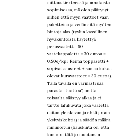
mittauskierteessä ja noudoista
sopimisessa, mä olen päätynyt
siihen että myyn vaatteet vaan
paketteina ja vedän sitä myöten
hintoja alas (tyyliin kassillinen
hyväkuntoista käytettyä
perusvaatetta, 60
vaatekappaletta = 30 euroa =
0.50e/kpl, Reima toppasetti +
sopivat asusteet + samaa kokoa
olevat kuravaatteet = 30 euroa).
Tällä tavalla en varmasti saa
parasta ”tuottoa”, mutta
toisaalta säästyy aikaa ja ei
tartte lähikuvata joka vaatetta
(laitan yleiskuvan ja ehkä jotain
yksityiskohtia) ja säädön määrä
minimoituu (hauskinta on, että
kun oon tätä jo muutaman