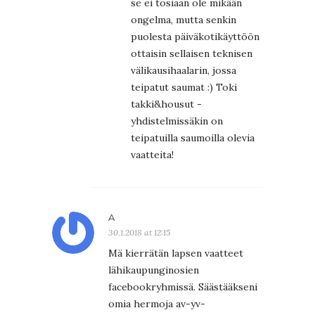
se ei tosiaan ole mikään
ongelma, mutta senkin
puolesta päiväkotikäyttöön
ottaisin sellaisen teknisen
välikausihaalarin, jossa
teipatut saumat :) Toki
takki&housut -
yhdistelmissäkin on
teipatuilla saumoilla olevia
vaatteita!
A
30.1.2018 at 12:15
Mä kierrätän lapsen vaatteet
lähikaupunginosien
facebookryhmissä. Säästääkseni
omia hermoja av-yv-