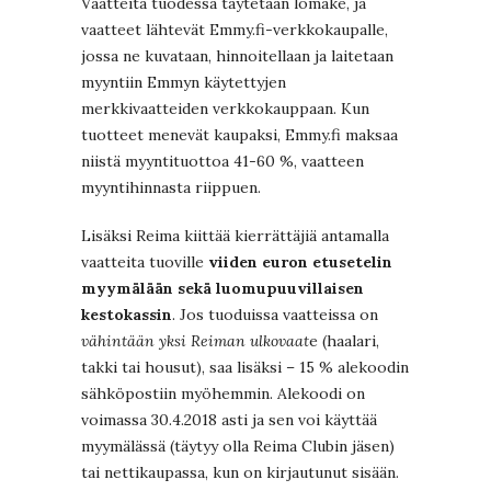
Vaatteita tuodessa täytetään lomake, ja
vaatteet lähtevät Emmy.fi-verkkokaupalle,
jossa ne kuvataan, hinnoitellaan ja laitetaan
myyntiin Emmyn käytettyjen
merkkivaatteiden verkkokauppaan. Kun
tuotteet menevät kaupaksi, Emmy.fi maksaa
niistä myyntituottoa 41-60 %, vaatteen
myyntihinnasta riippuen.
Lisäksi Reima kiittää kierrättäjiä antamalla
vaatteita tuoville
viiden euron etusetelin
myymälään sekä luomupuuvillaisen
kestokassin
. Jos tuoduissa vaatteissa on
vähintään yksi Reiman ulkovaat
e (haalari,
takki tai housut), saa lisäksi – 15 % alekoodin
sähköpostiin myöhemmin. Alekoodi on
voimassa 30.4.2018 asti ja sen voi käyttää
myymälässä (täytyy olla Reima Clubin jäsen)
tai nettikaupassa, kun on kirjautunut sisään.