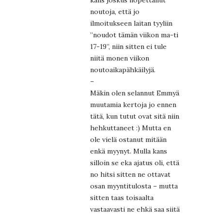
kans joskus nopettanut
noutoja, että jo
ilmoitukseen laitan tyyliin
”noudot tämän viikon ma-ti
17-19”, niin sitten ei tule
niitä monen viikon
noutoaikapähkäilyjä.
–
Mäkin olen selannut Emmyä
muutamia kertoja jo ennen
tätä, kun tutut ovat sitä niin
hehkuttaneet :) Mutta en
ole vielä ostanut mitään
enkä myynyt. Mulla kans
silloin se eka ajatus oli, että
no hitsi sitten ne ottavat
osan myyntitulosta – mutta
sitten taas toisaalta
vastaavasti ne ehkä saa siitä