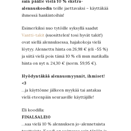
sain päälle vielä 10 % ekstra-
alennuskoodin
teille jaettavaksi – käyttäkää
ihmessä hankintoihin!
Esimerkiksi nuo tytöille syksyllä saadut
Vantti-takit
(suosittelen! tosi hyvät takit!)
ovat siellä alennuksessa, hajakokoja vielä
löytyy. Alennettu hinta on 26,98 € (eli -55 %)
ja siitä vielä pois tämä 10 % eli mun matikalla
hinta on nyt n. 24,30 € (norm. 59,95 €).
Hyödyntäkää alennusmyynnit, ihmiset!
<3
…ja käyttönne jälkeen myykää tai antakaa
vielä eteenpäin seuraaville käyttäjille!
Eli koodilla:
FINALSALE10
…saa vielä 10 % alennuksen jo-alennetuista
tuotteista. Koodi on voimassa vain tänään ja