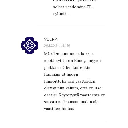
eikä tarvitse jatkuvasti
selata randomina FB-
ryhmiä…
VEERA
30.1.2018 at 21:50
Mä olen muutaman kerran
miettinyt tuota Emmyä myynti
paikkana. Olen kuitenkin
huomannut niiden
hinnoittelemien vaatteiden
olevan niin kalliita, että en itse
ostaisi. Käytetystä vaatteesta en
suostu maksamaan uuden ale
vaatteen hintaa.