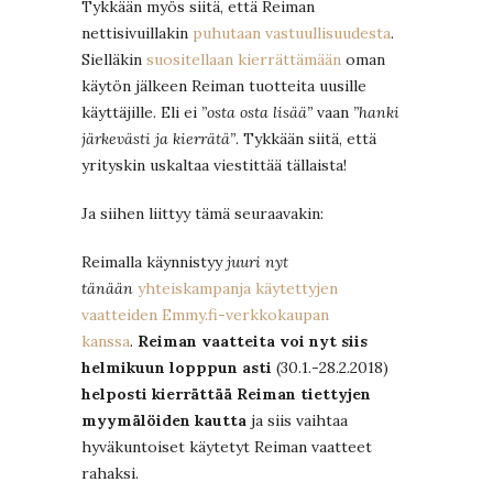
Tykkään myös siitä, että Reiman
nettisivuillakin
puhutaan vastuullisuudesta
.
Sielläkin
suositellaan kierrättämään
oman
käytön jälkeen Reiman tuotteita uusille
käyttäjille. Eli ei
”osta osta lisää”
vaan
”hanki
järkevästi ja kierrätä”
. Tykkään siitä, että
yrityskin uskaltaa viestittää tällaista!
Ja siihen liittyy tämä seuraavakin:
Reimalla käynnistyy
juuri nyt
tänään
yhteiskampanja käytettyjen
vaatteiden Emmy.fi-verkkokaupan
kanssa
.
Reiman vaatteita voi nyt siis
helmikuun lopppun asti
(30.1.-28.2.2018)
helposti kierrättää Reiman tiettyjen
myymälöiden kautta
ja siis vaihtaa
hyväkuntoiset käytetyt Reiman vaatteet
rahaksi.