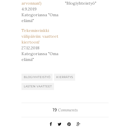
arvonnan!)
"Blogiyhteistyö"
4.9.2019
Kategoriassa "Oma
elämä"
Tekemisvinkki
välipäiviin: vaatteet
kiertoon!
27.12.2018
Kategoriassa "Oma
elämä"
BLOGIYHTEISTYÖ
KIERRÄTYS
LASTEN VAATTEET
19
Comments