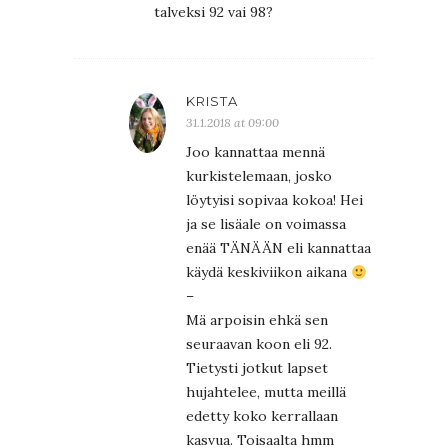
talveksi 92 vai 98?
KRISTA
31.1.2018 at 09:00
Joo kannattaa mennä
kurkistelemaan, josko
löytyisi sopivaa kokoa! Hei
ja se lisäale on voimassa
enää TÄNÄÄN eli kannattaa
käydä keskiviikon aikana
–
Mä arpoisin ehkä sen
seuraavan koon eli 92.
Tietysti jotkut lapset
hujahtelee, mutta meillä
edetty koko kerrallaan
kasvua. Toisaalta hmm