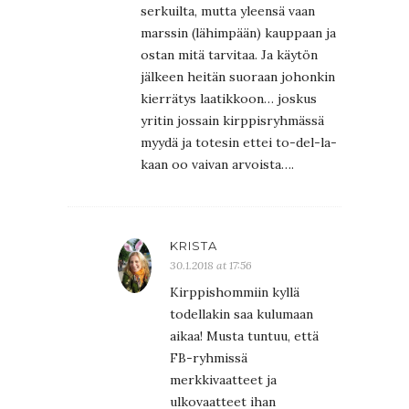
serkuilta, mutta yleensä vaan
marssin (lähimpään) kauppaan ja
ostan mitä tarvitaa. Ja käytön
jälkeen heitän suoraan johonkin
kierrätys laatikkoon… joskus
yritin jossain kirppisryhmässä
myydä ja totesin ettei to-del-la-
kaan oo vaivan arvoista….
KRISTA
30.1.2018 at 17:56
Kirppishommiin kyllä
todellakin saa kulumaan
aikaa! Musta tuntuu, että
FB-ryhmissä
merkkivaatteet ja
ulkovaatteet ihan