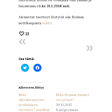
huomenna eli
ke 31.1.2018 asti
.
Alennetut tuotteet löytyvät siis Reiman
nettikaupasta
täältä
.
13
Jaa tämä:
Jaa
Jaa
Twitterissä(Avautuu
Facebookissa(Avautuu
uudessa
uudessa
ikkunassa)
ikkunassa)
Aiheeseen liittyy
Mitä
Mitä Reiman haalari
ulkoiluvaatteita
on syönyt?
koululainen
30.11.2015
tarvitsee? (sisältää
Kategoriassa