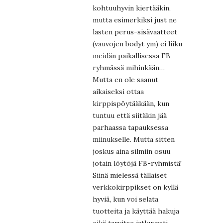
kohtuuhyvin kiertääkin,
mutta esimerkiksi just ne
lasten perus-sisävaatteet
(vauvojen bodyt ym) ei liiku
meidän paikallisessa FB-
ryhmässä mihinkään…
Mutta en ole saanut
aikaiseksi ottaa
kirppispöytääkään, kun
tuntuu että siitäkin jää
parhaassa tapauksessa
miinukselle. Mutta sitten
joskus aina silmiin osuu
jotain löytöjä FB-ryhmistä!
Siinä mielessä tällaiset
verkkokirppikset on kyllä
hyviä, kun voi selata
tuotteita ja käyttää hakuja