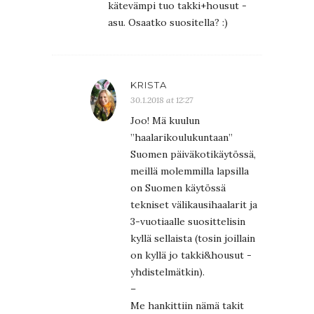
kätevämpi tuo takki+housut -
asu. Osaatko suositella? :)
KRISTA
30.1.2018 at 12:27
Joo! Mä kuulun
”haalarikoulukuntaan”
Suomen päiväkotikäytössä,
meillä molemmilla lapsilla
on Suomen käytössä
tekniset välikausihaalarit ja
3-vuotiaalle suosittelisin
kyllä sellaista (tosin joillain
on kyllä jo takki&housut -
yhdistelmätkin).
–
Me hankittiin nämä takit