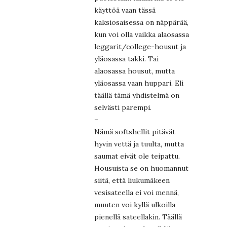
käyttöä vaan tässä
kaksiosaisessa on näppärää,
kun voi olla vaikka alaosassa
leggarit/college-housut ja
yläosassa takki. Tai
alaosassa housut, mutta
yläosassa vaan huppari. Eli
täällä tämä yhdistelmä on
selvästi parempi.
–
Nämä softshellit pitävät
hyvin vettä ja tuulta, mutta
saumat eivät ole teipattu.
Housuista se on huomannut
siitä, että liukumäkeen
vesisateella ei voi mennä,
muuten voi kyllä ulkoilla
pienellä sateellakin. Täällä