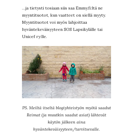
…ja tietysti tosiaan siis saa Emmy.fi:ltä ne
myyntituotot, kun vaatteet on siellä myyty.
Myyntituotot voi myös lahjoittaa
hyväntekeväisyyteen SOS Lapsikylälle tai
Unicef ry:lle.
PS. Meiltä itseltä blogiyhteistyön myötä saadut
Reimat (ja muutkin saadut asiat) lähtevät
käytön jälkeen aina
hyväntekeväisyyteen/tarvitsevalle.