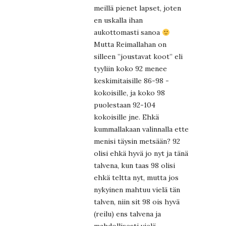
meillä pienet lapset, joten
en uskalla ihan
aukottomasti sanoa
Mutta Reimallahan on
silleen ”joustavat koot” eli
tyyliin koko 92 menee
keskimitaisille 86-98 -
kokoisille, ja koko 98
puolestaan 92-104
kokoisille jne. Ehkä
kummallakaan valinnalla ette
menisi täysin metsään? 92
olisi ehkä hyvä jo nyt ja tänä
talvena, kun taas 98 olisi
ehkä teltta nyt, mutta jos
nykyinen mahtuu vielä tän
talven, niin sit 98 ois hyvä
(reilu) ens talvena ja