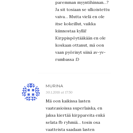
paremman myyntihinnan…?
Ja sit tosiaan se ulkoistettu
vaiva… Mutta vielä en ole
itse kokeillut, vaikka
kiinnostaa kyllä!
Kirppispöytääkään en ole
koskaan ottanut, mä oon
vaan pyörinyt siinä av-yv-
rumbassa :D
MURINA
30.1.2018 at 17:50
Mä oon kaikissa lasten
vaateasioissa superlaiska, en
jaksa kiertää kirppareita enkä
selata fb ryhmiä… tosin osa
vaatteista saadaan lasten