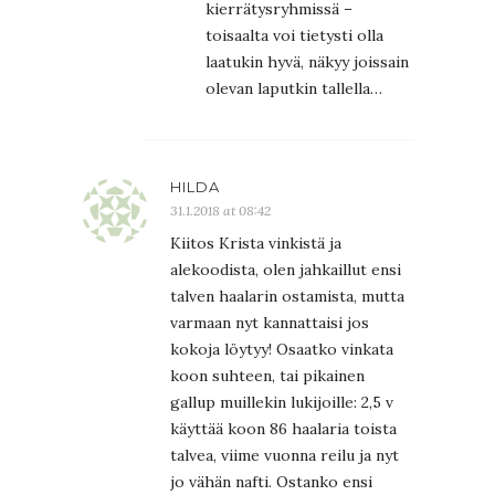
kierrätysryhmissä –
toisaalta voi tietysti olla
laatukin hyvä, näkyy joissain
olevan laputkin tallella…
HILDA
31.1.2018 at 08:42
Kiitos Krista vinkistä ja
alekoodista, olen jahkaillut ensi
talven haalarin ostamista, mutta
varmaan nyt kannattaisi jos
kokoja löytyy! Osaatko vinkata
koon suhteen, tai pikainen
gallup muillekin lukijoille: 2,5 v
käyttää koon 86 haalaria toista
talvea, viime vuonna reilu ja nyt
jo vähän nafti. Ostanko ensi