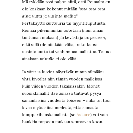
Mä tykkään tosi paljon siitä, että Reimalta en
ole koskaan kokenut mitään
”osta osta osta
aina uutta ja uusinta mallia”
-
kertakäyttökulttuuria tai myyntituputusta.
Reimaa pikemminkin ostetaan (mun oman
tuntuman mukaan) järkevästi ja
tarpeeseen
,
eikä sillä ole niinkään väliä, onko kuosi
uusinta uutta tai vanhempaa mallistoa. Tai no
ainakaan
minulle
ei ole väliä.
Ja värit ja kuviot näyttävät minun silmääni
yhtä kivoilta niin tämän vuoden malleissa
kuin viiden vuoden takaisissakin. Monet
suosikkimallit itse asiassa taitavat pysyä
samanlaisina vuodesta toiseen – mikä on tosi
kivaa myös siinä mielestä, että samasta
lempparihanskamallista (se
Askare
) voi vain
hankkia tarpeen mukaan seuraavan koon.