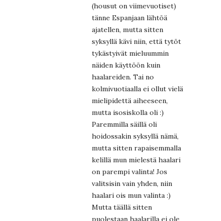
(housut on viimevuotiset)
tänne Espanjaan lähtöä
ajatellen, mutta sitten
syksyllä kävi niin, että tytöt
tykästyivät mieluummin
näiden käyttöön kuin
haalareiden. Tai no
kolmivuotiaalla ei ollut vielä
mielipidettä aiheeseen,
mutta isosiskolla oli :)
Paremmilla säillä oli
hoidossakin syksyllä nämä,
mutta sitten rapaisemmalla
kelillä mun mielestä haalari
on parempi valinta! Jos
valitsisin vain yhden, niin
haalari ois mun valinta :)
Mutta täällä sitten
puolestaan haalarilla ei ole