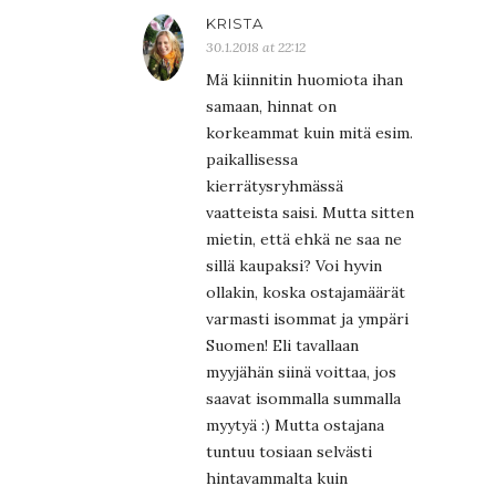
KRISTA
30.1.2018 at 22:12
Mä kiinnitin huomiota ihan
samaan, hinnat on
korkeammat kuin mitä esim.
paikallisessa
kierrätysryhmässä
vaatteista saisi. Mutta sitten
mietin, että ehkä ne saa ne
sillä kaupaksi? Voi hyvin
ollakin, koska ostajamäärät
varmasti isommat ja ympäri
Suomen! Eli tavallaan
myyjähän siinä voittaa, jos
saavat isommalla summalla
myytyä :) Mutta ostajana
tuntuu tosiaan selvästi
hintavammalta kuin