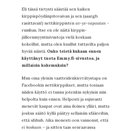
Eli tässä tietysti säästää sen kaiken
kirppispöydänpitovaivan ja sen (aaargh
rasittavan!) nettikirppisten
av-yv-vapautan
-
rumban. Itse en ole näitä kirppis-
jälleenmyyntisivustoja vielä koskaan
kokeillut, mutta olen kuullut tuttavilta paljon
hyvää näistä.
Onko teistä kukaan ennen
käyttänyt tuota Emmy.fi-sivustoa, ja
millaisin kokemuksin?
Mun oma yleisin vaatteidenkierrätystapa on
Facebookin nettikirppikset, mutta tosiaan
niiden käyttö ei tunnu jotenkin nykyisin niin
helpolta kuin ennen. Helposti ja sujuvasti
menevät kaupat ovat aina iloinen ylläri, mutta
joskus säätö kyllä päätyy sellaisiin sfääreihin,
että uhhuh. Aika monesti oon vannonut, että
ei koskaan
– ja sitten taas seuraavassa