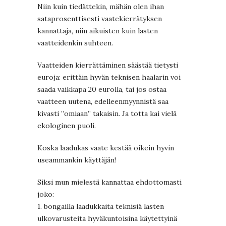
Niin kuin tiedättekin, mähän olen ihan
sataprosenttisesti vaatekierrätyksen
kannattaja, niin aikuisten kuin lasten
vaatteidenkin suhteen.
Vaatteiden kierrättäminen säästää tietysti
euroja: erittäin hyvän teknisen haalarin voi
saada vaikkapa 20 eurolla, tai jos ostaa
vaatteen uutena, edelleenmyynnistä saa
kivasti ”omiaan” takaisin. Ja totta kai vielä
ekologinen puoli.
Koska laadukas vaate kestää oikein hyvin
useammankin käyttäjän!
Siksi mun mielestä kannattaa ehdottomasti
joko:
1. bongailla laadukkaita teknisiä lasten
ulkovarusteita hyväkuntoisina käytettyinä