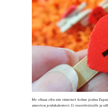
Me ollaan oltu siis viimeiset kolme joulua Espanj
aineeton joulukalenteri.
Ei muovikrääsälle
ja sil