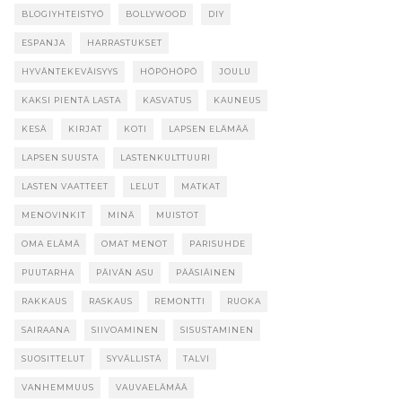
BLOGIYHTEISTYÖ
BOLLYWOOD
DIY
ESPANJA
HARRASTUKSET
HYVÄNTEKEVÄISYYS
HÖPÖHÖPÖ
JOULU
KAKSI PIENTÄ LASTA
KASVATUS
KAUNEUS
KESÄ
KIRJAT
KOTI
LAPSEN ELÄMÄÄ
LAPSEN SUUSTA
LASTENKULTTUURI
LASTEN VAATTEET
LELUT
MATKAT
MENOVINKIT
MINÄ
MUISTOT
OMA ELÄMÄ
OMAT MENOT
PARISUHDE
PUUTARHA
PÄIVÄN ASU
PÄÄSIÄINEN
RAKKAUS
RASKAUS
REMONTTI
RUOKA
SAIRAANA
SIIVOAMINEN
SISUSTAMINEN
SUOSITTELUT
SYVÄLLISTÄ
TALVI
VANHEMMUUS
VAUVAELÄMÄÄ