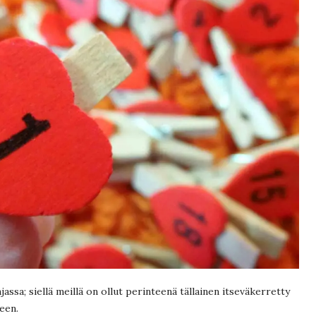
assa; siellä meillä on ollut perinteenä tällainen itseväkerretty
leen.