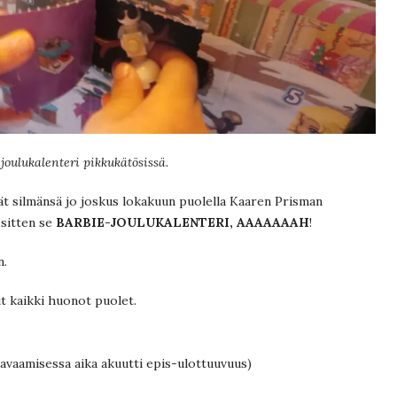
joulukalenteri pikkukätösissä.
vät silmänsä jo joskus lokakuun puolella Kaaren Prisman
 sitten se
BARBIE-JOULUKALENTERI, AAAAAAAH
!
n.
ut kaikki huonot puolet.
n avaamisessa aika akuutti epis-ulottuuvuus)