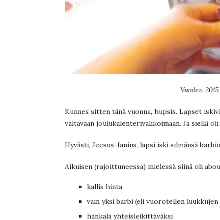
Vuoden 2015 
Kunnes sitten tänä vuonna, hupsis. Lapset iski
valtavaan joulukalenterivalikoimaan. Ja siellä oli
Hyvästi, Jeesus-fanius, lapsi iski silmänsä barbii
Aikuisen (rajoittuneessa) mielessä siinä oli abo
kallis hinta
vain yksi barbi (eli vuorotellen luukkuje
hankala yhteisleikittäväksi