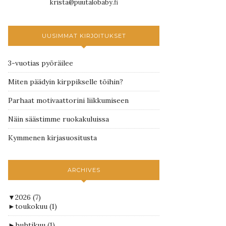
krista@puutalobaby.fi
UUSIMMAT KIRJOITUKSET
3-vuotias pyöräilee
Miten päädyin kirppikselle töihin?
Parhaat motivaattorini liikkumiseen
Näin säästimme ruokakuluissa
Kymmenen kirjasuositusta
ARCHIVES
▼
2026
(7)
►
toukokuu
(1)
►
huhtikuu
(1)