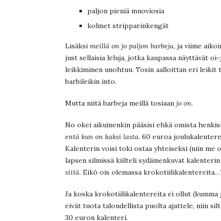
paljon pieniä muoviosia
kolmet stripparinkengät
Lisäksi
meillä on jo paljon barbeja
, ja viime aiko
just sellaisia leluja, jotka kaupassa näyttävät oi-
leikkiminen unohtuu. Tosin aalloittan eri leikit
barbileikin into.
Mutta niitä barbeja meillä tosiaan
jo on.
No okei aikuinenkin pääsisi ehkä omista henkisi
entä kun on kaksi lasta
. 60 euroa joulukalentere
Kalenterin voisi toki ostaa yhteiseksi (niin me 
lapsen silmissä kiilteli sydämenkuvat kalenterin
siitä
. Eikö ois olemassa krokotiilikalentereita…
Ja koska krokotiilikalentereita ei ollut (kumma j
eivät tuota taloudellista puolta ajattele, niin si
30 euron kalenteri.