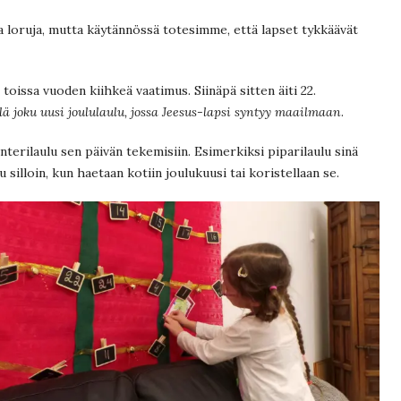
ja loruja, mutta käytännössä totesimme, että lapset tykkäävät
 toissa vuoden kiihkeä vaatimus. Siinäpä sitten äiti 22.
ielä joku uusi joululaulu, jossa Jeesus-lapsi syntyy maailmaan
.
terilaulu sen päivän tekemisiin. Esimerkiksi piparilaulu sinä
 silloin, kun haetaan kotiin joulukuusi tai koristellaan se.