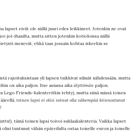
ina lapset eivät ole niillä juuri edes leikkineet. Jotenkin ne ovat
joi-joi-ihanilta, mutta sitten jotenkin kotioloissa niillä
 tietysti menevät, ehkä taas jossain kohtaa iskeekin se
stä rajoituksistaan yli lapsen tuikkivat silmät nähdessään, mutta
ihin on aika paljon. Itse asiassa aika
älyttömän
paljon.
on Lego Friends-kalenteritkin tehty), mutta siinä missä toisen
 äärellä,
toinen lapsi ei olisi voinut olla vähempää kiinnostunut
?
uttu!), tämä toinen lapsi toivoi suklaakalenteria. Vaikka lapset
lti olisi tuntunut vähän epäreilulta ostaa toiselle euron ja toiselle