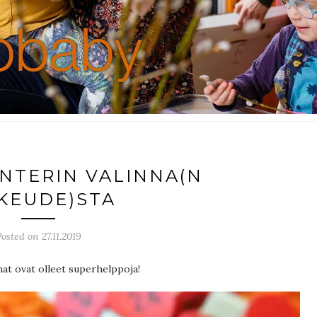
NTERIN VALINNA(N
KEUDE)STA
osted on 27.11.2019
at ovat olleet superhelppoja!