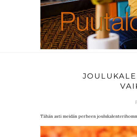
JOULUKALE
VAI
P
Tähän asti meidän perheen joulukalenterihomm