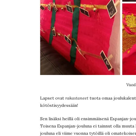
Vuode
Lapset ovat
rakastaneet
tuota omaa joulukalent
kötöstisyydessään!
Sen lisäksi heillä oli ensimmäisenä Espanjan-jo
Toisena Espanjan-jouluna ei tainnut olla muuta
jouluna eli viime vuonna tytöillä oli omatekoise