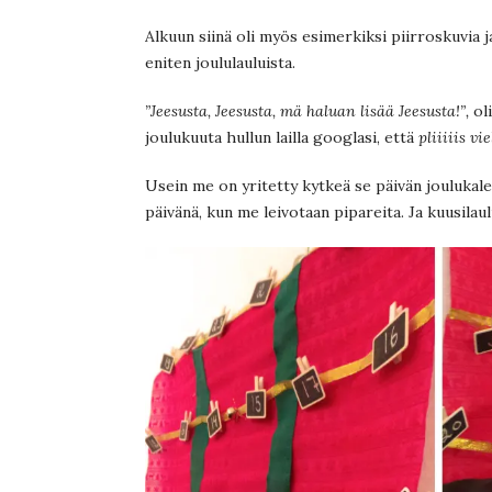
Alkuun siinä oli myös esimerkiksi piirroskuvia 
eniten joululauluista.
”Jeesusta, Jeesusta, mä haluan lisää Jeesusta!”,
oli
joulukuuta hullun lailla googlasi, että
pliiiiis v
Usein me on yritetty kytkeä se päivän joulukalen
päivänä, kun me leivotaan pipareita. Ja kuusilaulu