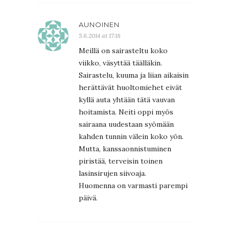
AUNOINEN
5.8.2014 at 17:18
Meillä on sairasteltu koko
viikko, väsyttää täälläkin.
Sairastelu, kuuma ja liian aikaisin
herättävät huoltomiehet eivät
kyllä auta yhtään tätä vauvan
hoitamista. Neiti oppi myös
sairaana uudestaan syömään
kahden tunnin välein koko yön.
Mutta, kanssaonnistuminen
piristää, terveisin toinen
lasinsirujen siivoaja.
Huomenna on varmasti parempi
päivä.