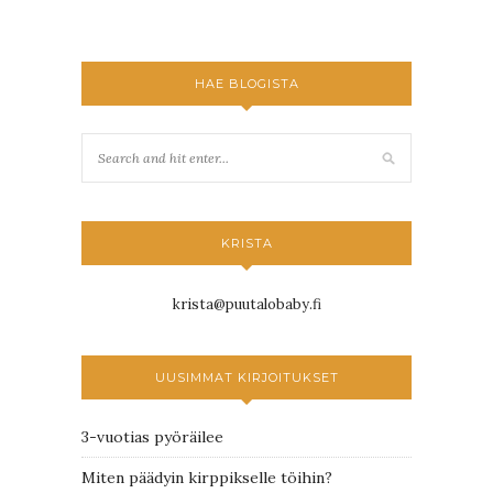
HAE BLOGISTA
KRISTA
krista@puutalobaby.fi
UUSIMMAT KIRJOITUKSET
3-vuotias pyöräilee
Miten päädyin kirppikselle töihin?