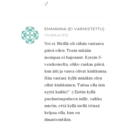
:/
EMMANNA (EI VARMISTETTU)
5.8.2014 at 21:12
Voi ei. Meillä oli vähän vastaava
päivä eilen. Tosin mitään
isompaa ei hajonnut. Kysyin 3-
v.esikoiselta, oliko raskas päivä,
kun äiti ja vauva olivat kiukkuisia.
Hän vastasi: kyllä minäkin olen
ollut kiukkuinen. Taitaa olla isin
syytä kaikki.!” :) Esitin kyllä
puolustuspuheen isille, vaikka
mietin, että kyllä siellä töissä
kelpaa olla, kun on
ilmastointikin.