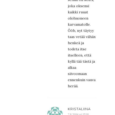
joka oksensi
kaikki ruuat
olohuoneen
karvamatolle.
Ööh, nyt täytyy
taas vetää vähän
henkeä ja
todeta itse
itselleen, että
kyllä tää tästä ja
alkaa
siivoomaan
ennenkuin vauva
herää.
KRISTALIINA
7.8.2014 at 15:18