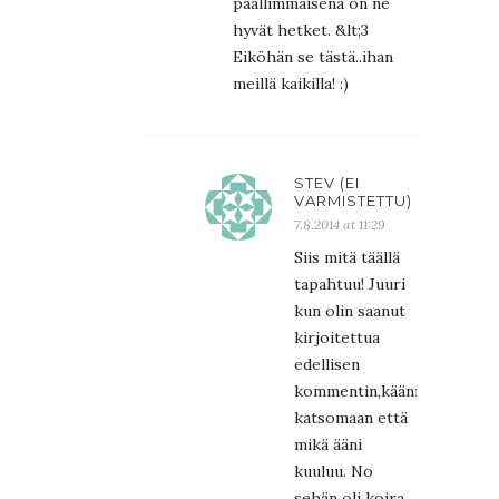
päällimmäisenä on ne
hyvät hetket. &lt;3
Eiköhän se tästä..ihan
meillä kaikilla! :)
STEV (EI
VARMISTETTU)
7.8.2014 at 11:29
Siis mitä täällä
tapahtuu! Juuri
kun olin saanut
kirjoitettua
edellisen
kommentin,käännyin
katsomaan että
mikä ääni
kuuluu. No
sehän oli koira,