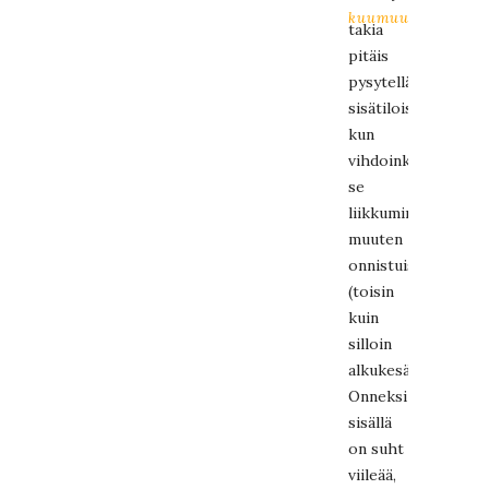
kuumuuden
takia
pitäis
pysytellä
sisätiloissa,
kun
vihdoinkin
se
liikkuminen
muuten
onnistuisi!
(toisin
kuin
silloin
alkukesästä)
Onneksi
sisällä
on suht
viileää,