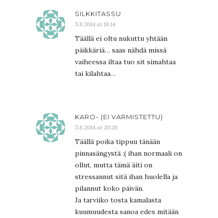
SILKKITASSU
5.8.2014 at 18:14
Täällä ei oltu nukuttu yhtään
päikkäriä… saas nähdä missä
vaiheessa iltaa tuo sit simahtaa
tai kilahtaa…
KARO- (EI VARMISTETTU)
5.8.2014 at 20:28
Täällä poika tippuu tänään
pinnasängystä :( ihan normaali on
ollut, mutta tämä äiti on
stressannut sitä ihan huolella ja
pilannut koko päivän.
Ja tarviiko tosta kamalasta
kuumuudesta sanoa edes mitään