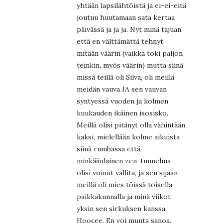
yhtään lapsilähtöistä ja ei-ei-eitä
joutuu huutamaan sata kertaa
päivässä ja ja ja. Nyt minä tajuan,
että en välttämättä tehnyt
mitään väärin (vaikka toki paljon
teinkin, myös väärin) mutta siinä
missä teillä oli Silva, oli meillä
meidän vauva JA sen vauvan
syntyessä vuoden ja kolmen
kuukauden ikäinen isosisko.
Meillä olisi pitänyt olla vähintään
kaksi, mielellään kolme aikuista
siinä rumbassa että
minkäänlainen zen-tunnelma
olisi voinut vallita, ja sen sijaan
meillä oli mies töissä toisella
paikkakunnalla ja minä viikot
yksin sen sirkuksen kanssa.
Hoocee. En voi muuta sanoa.