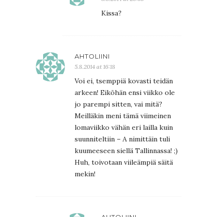
Kissa?
AHTOLIINI
5.8.2014 at 16:18
Voi ei, tsemppiä kovasti teidän
arkeen! Eiköhän ensi viikko ole
jo parempi sitten, vai mitä?
Meilläkin meni tämä viimeinen
lomaviikko vähän eri lailla kuin
suunniteltiin – A nimittäin tuli
kuumeeseen siellä Tallinnassa! ;)
Huh, toivotaan viileämpiä säitä
mekin!