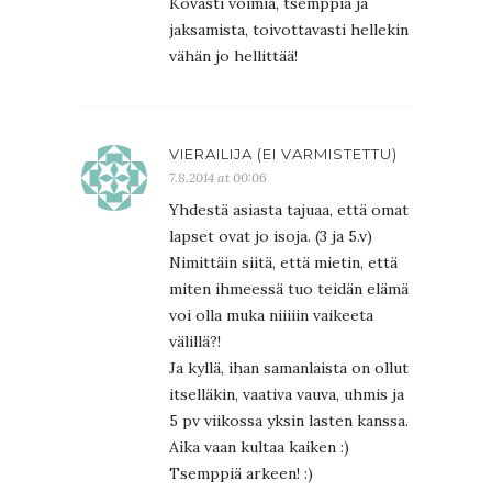
Kovasti voimia, tsemppiä ja
jaksamista, toivottavasti hellekin
vähän jo hellittää!
VIERAILIJA (EI VARMISTETTU)
7.8.2014 at 00:06
Yhdestä asiasta tajuaa, että omat
lapset ovat jo isoja. (3 ja 5.v)
Nimittäin siitä, että mietin, että
miten ihmeessä tuo teidän elämä
voi olla muka niiiiin vaikeeta
välillä?!
Ja kyllä, ihan samanlaista on ollut
itselläkin, vaativa vauva, uhmis ja
5 pv viikossa yksin lasten kanssa.
Aika vaan kultaa kaiken :)
Tsemppiä arkeen! :)