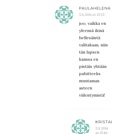
PAULAHELENA
5.8.2014 at 15:35
joo, vaikka en
yleensä ikinä
hellesäistä
valitakaan, niin
tän lapsen
kanssa en
pistäis yhtään
pahitteeks
muutaman
asteen
viilentymistä!
KRISTALIINA
5.8.2014
at 15:40