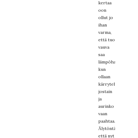
kertaa
oon
ollut jo
ihan
varma,
että tuo
vauva
saa
lämpöhalvauksen,
kun
ollaan
kärrytelty
jostain
ja
aurinko
vaan
paahtaa.
Älytöntä,
että nyt