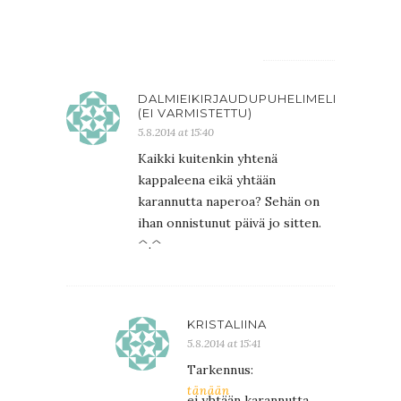
Hilda
DALMIEIKIRJAUDUPUHELIMELLA
(EI VARMISTETTU)
5.8.2014 at 15:40
Kaikki kuitenkin yhtenä
kappaleena eikä yhtään
karannutta naperoa? Sehän on
ihan onnistunut päivä jo sitten.
^.^
KRISTALIINA
5.8.2014 at 15:41
Tarkennus:
tänään
ei yhtään karannutta