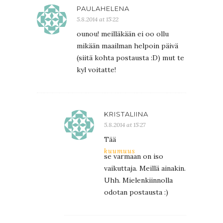
PAULAHELENA
5.8.2014 at 15:22
ounou! meilläkään ei oo ollu
mikään maailman helpoin päivä
(siitä kohta postausta :D) mut te
kyl voitatte!
KRISTALIINA
5.8.2014 at 15:27
Tää
kuumuus
se varmaan on iso
vaikuttaja. Meillä ainakin.
Uhh. Mielenkiinnolla
odotan postausta :)