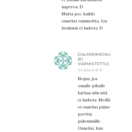
naperoa :D
Mutta joo, kaikki
onneksi vammoitta. Jos
henkisiä ei lasketa :D
DALMIEIKIRJAUDU
(EI
VARMISTETTU)
5.8.2014 at 16:57
Nojuu, jos
omalle pihalle
karkaa niin sitä
ei lasketa. Meillä
ei onneksi pääse
porttia
pidemmälle.
Onneksi, kun