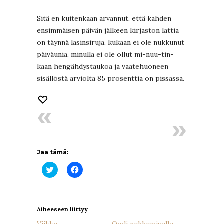
Sitä en kuitenkaan arvannut, että kahden
ensimmäisen päivän jälkeen kirjaston lattia
on täynnä lasinsiruja, kukaan ei ole nukkunut
päiväunia, minulla ei ole ollut mi-nuu-tin-
kaan hengähdystaukoa ja vaatehuoneen
sisällöstä arviolta 85 prosenttia on pissassa.
Jaa tämä:
Jaa
Jaa
Twitterissä(Avautuu
Facebookissa(Avautuu
uudessa
uudessa
ikkunassa)
ikkunassa)
Aiheeseen liittyy