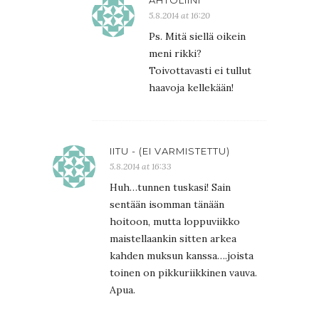
AHTOLIINI
5.8.2014 at 16:20
Ps. Mitä siellä oikein
meni rikki?
Toivottavasti ei tullut
haavoja kellekään!
IITU - (EI VARMISTETTU)
5.8.2014 at 16:33
Huh…tunnen tuskasi! Sain
sentään isomman tänään
hoitoon, mutta loppuviikko
maistellaankin sitten arkea
kahden muksun kanssa….joista
toinen on pikkuriikkinen vauva.
Apua.