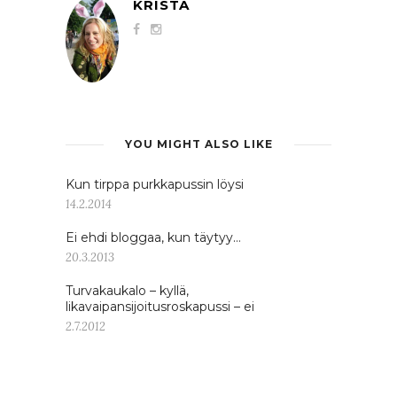
KRISTA
YOU MIGHT ALSO LIKE
Kun tirppa purkkapussin löysi
14.2.2014
Ei ehdi bloggaa, kun täytyy…
20.3.2013
Turvakaukalo – kyllä,
likavaipansijoitusroskapussi – ei
2.7.2012