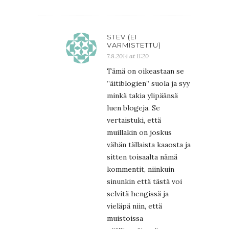
STEV (EI
VARMISTETTU)
7.8.2014 at 11:20
Tämä on oikeastaan se
”äitiblogien” suola ja syy
minkä takia ylipäänsä
luen blogeja. Se
vertaistuki, että
muillakin on joskus
vähän tällaista kaaosta ja
sitten toisaalta nämä
kommentit, niinkuin
sinunkin että tästä voi
selvitä hengissä ja
vieläpä niin, että
muistoissa