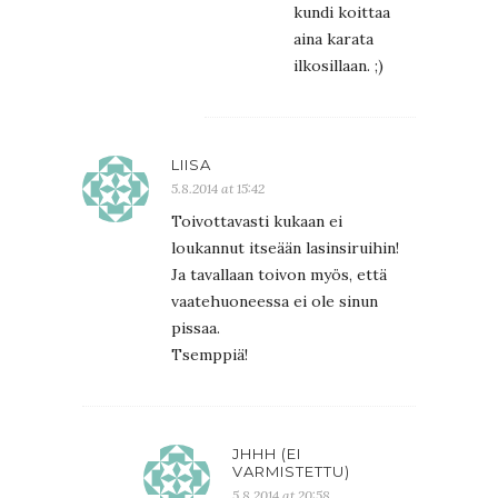
kundi koittaa
aina karata
ilkosillaan. ;)
LIISA
5.8.2014 at 15:42
Toivottavasti kukaan ei
loukannut itseään lasinsiruihin!
Ja tavallaan toivon myös, että
vaatehuoneessa ei ole sinun
pissaa.
Tsemppiä!
JHHH (EI
VARMISTETTU)
5.8.2014 at 20:58