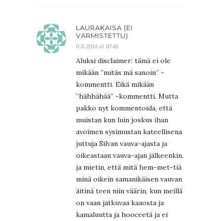
LAURAKAISA (EI
VARMISTETTU)
6.8.2014 at 10:48
Aluksi disclaimer: tämä ei ole
mikään ”mitäs mä sanoin” -
kommentti. Eikä mikään
”hähhähää” -kommentti. Mutta
pakko nyt kommentoida, että
muistan kun luin joskus ihan
avoimen sysimustan kateellisena
juttuja Silvan vauva-ajasta ja
oikeastaan vauva-ajan jälkeenkin,
ja mietin, että mitä hem-met-tiä
minä oikein samanikäisen vauvan
äitinä teen niin väärin, kun meillä
on vaan jatkuvaa kaaosta ja
kamaluutta ja hooceetä ja ei