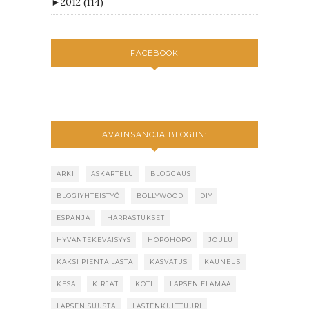
►
2012
(114)
FACEBOOK
AVAINSANOJA BLOGIIN:
ARKI
ASKARTELU
BLOGGAUS
BLOGIYHTEISTYÖ
BOLLYWOOD
DIY
ESPANJA
HARRASTUKSET
HYVÄNTEKEVÄISYYS
HÖPÖHÖPÖ
JOULU
KAKSI PIENTÄ LASTA
KASVATUS
KAUNEUS
KESÄ
KIRJAT
KOTI
LAPSEN ELÄMÄÄ
LAPSEN SUUSTA
LASTENKULTTUURI