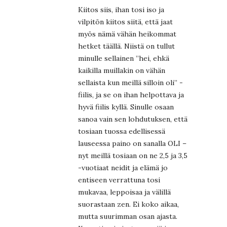
Kiitos siis, ihan tosi iso ja
vilpitön kiitos siitä, että jaat
myös nämä vähän heikommat
hetket täällä. Niistä on tullut
minulle sellainen ”hei, ehkä
kaikilla muillakin on vähän
sellaista kun meillä silloin oli” -
fiilis, ja se on ihan helpottava ja
hyvä fiilis kyllä. Sinulle osaan
sanoa vain sen lohdutuksen, että
tosiaan tuossa edellisessä
lauseessa paino on sanalla OLI –
nyt meillä tosiaan on ne 2,5 ja 3,5
-vuotiaat neidit ja elämä jo
entiseen verrattuna tosi
mukavaa, leppoisaa ja välillä
suorastaan zen. Ei koko aikaa,
mutta suurimman osan ajasta.